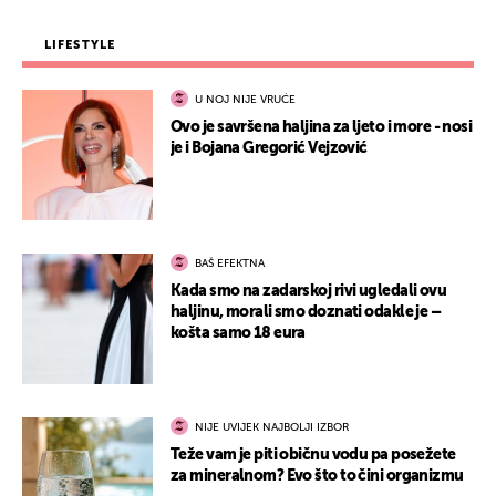
LIFESTYLE
U NOJ NIJE VRUĆE
Ovo je savršena haljina za ljeto i more - nosi
je i Bojana Gregorić Vejzović
BAŠ EFEKTNA
Kada smo na zadarskoj rivi ugledali ovu
haljinu, morali smo doznati odakle je –
košta samo 18 eura
NIJE UVIJEK NAJBOLJI IZBOR
Teže vam je piti običnu vodu pa posežete
za mineralnom? Evo što to čini organizmu