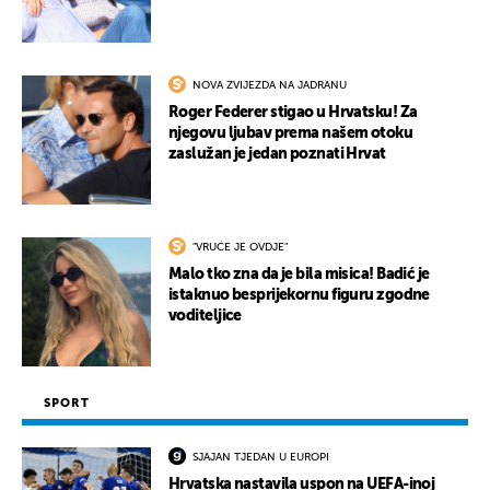
NOVA ZVIJEZDA NA JADRANU
Roger Federer stigao u Hrvatsku! Za
njegovu ljubav prema našem otoku
zaslužan je jedan poznati Hrvat
"VRUĆE JE OVDJE"
Malo tko zna da je bila misica! Badić je
istaknuo besprijekornu figuru zgodne
voditeljice
SPORT
SJAJAN TJEDAN U EUROPI
Hrvatska nastavila uspon na UEFA-inoj