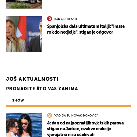
ROK OD 48 SATI
Španjolska dala ultimatum Italiji: "Imate
rok do nedjelje", stigao je odgovor
JOŠ AKTUALNOSTI
PRONAĐITE ŠTO VAS ZANIMA
SHOW
"KAO DA SU NOVAK ĐOKOVIĆ"
Jedan od najpoznatijih svjetskih parova
stigao na Jadran, ovakve reakcije
vjerojatno nisu očekivali