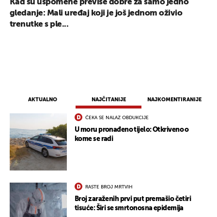
Kad su uspomene previše dobre za samo jedno
gledanje: Mali uređaj koji je još jednom oživio
trenutke s ple...
AKTUALNO
NAJČITANIJE
NAJKOMENTIRANIJE
ČEKA SE NALAZ OBDUKCIJE
U moru pronađeno tijelo: Otkriveno o
kome se radi
RASTE BROJ MRTVIH
Broj zaraženih prvi put premašio četiri
tisuće: Širi se smrtonosna epidemija