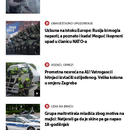
OBAVJEŠTAJNO UPOZORENJE
Uzbuna na istoku Europe: Rusija bi mogla
napasti, a poznato i kada! Moguć i kopneni
upad u članicu NATO-a
VOZAČI, OPREZ!
Prometna nesreća na A1! Vatrogasci i
hitnjaci izvlačili ozlijeđenog. Velika kolona
u smjeru Zagreba
UKLJUČITE NOTIFIKACIJE
UŽAS NA BRAČU
Grupa maltretirala mladića zbog motiva na
majici: Natjerali ga da je skine pa ga napao
18-godišnjak