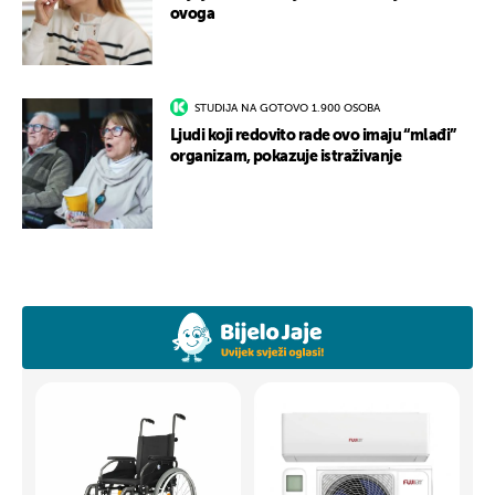
ovoga
STUDIJA NA GOTOVO 1.900 OSOBA
Ljudi koji redovito rade ovo imaju “mlađi”
organizam, pokazuje istraživanje