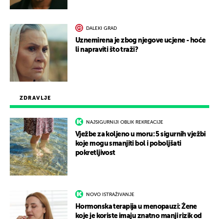
DALEKI GRAD
Uznemirena je zbog njegove ucjene - hoće
li napraviti što traži?
ZDRAVLJE
NAJSIGURNIJI OBLIK REKREACIJE
Vježbe za koljeno u moru: 5 sigurnih vježbi
koje mogu smanjiti bol i poboljšati
pokretljivost
NOVO ISTRAŽIVANJE
Hormonska terapija u menopauzi: Žene
koje je koriste imaju znatno manji rizik od