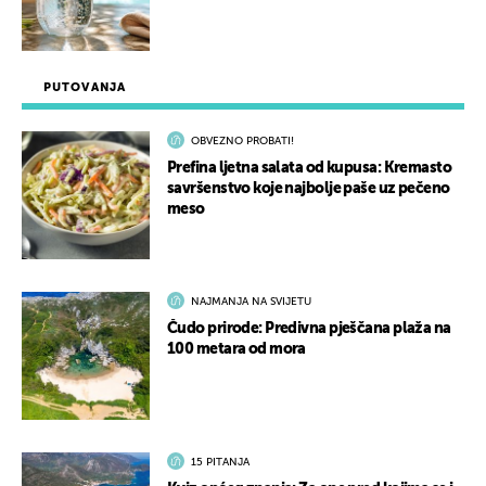
PUTOVANJA
OBVEZNO PROBATI!
Prefina ljetna salata od kupusa: Kremasto
savršenstvo koje najbolje paše uz pečeno
meso
NAJMANJA NA SVIJETU
Čudo prirode: Predivna pješčana plaža na
100 metara od mora
15 PITANJA