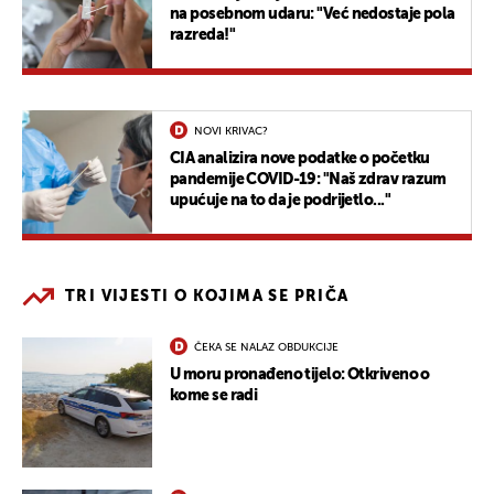
na posebnom udaru: "Već nedostaje pola
razreda!"
NOVI KRIVAC?
CIA analizira nove podatke o početku
pandemije COVID-19: "Naš zdrav razum
upućuje na to da je podrijetlo..."
TRI VIJESTI O KOJIMA SE PRIČA
ČEKA SE NALAZ OBDUKCIJE
U moru pronađeno tijelo: Otkriveno o
kome se radi