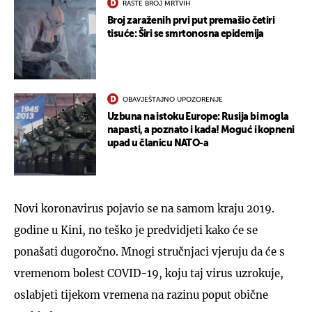
RASTE BROJ MRTVIH
Broj zaraženih prvi put premašio četiri
tisuće: Širi se smrtonosna epidemija
OBAVJEŠTAJNO UPOZORENJE
Uzbuna na istoku Europe: Rusija bi mogla
napasti, a poznato i kada! Moguć i kopneni
upad u članicu NATO-a
Novi koronavirus pojavio se na samom kraju 2019.
godine u Kini, no teško je predvidjeti kako će se
ponašati dugoročno. Mnogi stručnjaci vjeruju da će s
vremenom bolest COVID-19, koju taj virus uzrokuje,
oslabjeti tijekom vremena na razinu poput obične