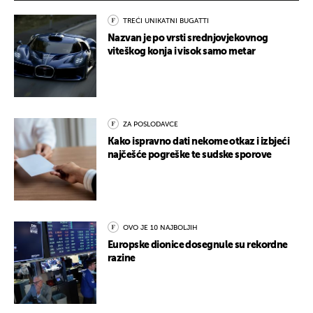
TREĆI UNIKATNI BUGATTI
Nazvan je po vrsti srednjovjekovnog
viteškog konja i visok samo metar
ZA POSLODAVCE
Kako ispravno dati nekome otkaz i izbjeći
najčešće pogreške te sudske sporove
OVO JE 10 NAJBOLJIH
Europske dionice dosegnule su rekordne
razine