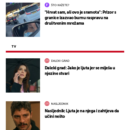
ŠTO KAŽETE?
"Hrvat sam, ali ovo je sramota": Prizor s
granice izazvao burnu raspravu na
društvenim mrežama
TV
DALEKI GRAD
Daleki grad: Jako je ljuta jer se miješa u
njezine stvari
NASLJEDNIK
Nasljednik: Ljuta je na njega i zahtjeva da
učini nešto