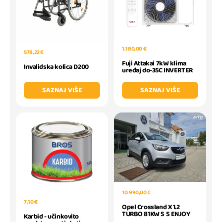
1.180,00 €
578,22 €
Fuji Attakai 7kW klima
Invalidska kolica D200
uređaj do-35C INVERTER
SAZNAJ VIŠE
SAZNAJ VIŠE
10.990,00 €
7,10 €
Opel Crossland X 1.2
TURBO 81KW S S ENJOY
Karbid - učinkovito