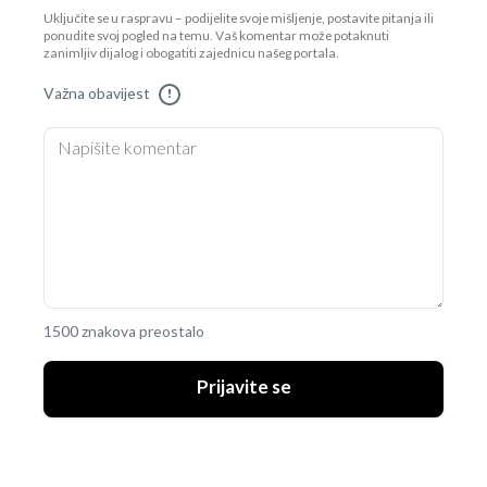
Uključite se u raspravu – podijelite svoje mišljenje, postavite pitanja ili
ponudite svoj pogled na temu. Vaš komentar može potaknuti
zanimljiv dijalog i obogatiti zajednicu našeg portala.
Važna obavijest
!
1500 znakova preostalo
Prijavite se