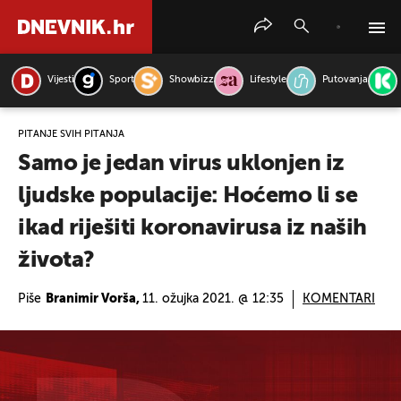
Vijesti
Sport
Showbizz
Lifestyle
Putovanja
PRETRAŽITE VIJESTI
PITANJE SVIH PITANJA
Samo je jedan virus uklonjen iz
ljudske populacije: Hoćemo li se
ikad riješiti koronavirusa iz naših
života?
Piše
Branimir Vorša,
11. ožujka 2021. @ 12:35
KOMENTARI