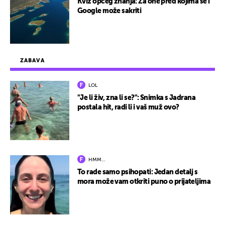
Kviz općeg znanja: Za one pred kojima se i
Google može sakriti
ZABAVA
LOL
"Je li živ, zna li se?": Snimka s Jadrana
postala hit, radi li i vaš muž ovo?
HMM…
To rade samo psihopati: Jedan detalj s
mora može vam otkriti puno o prijateljima