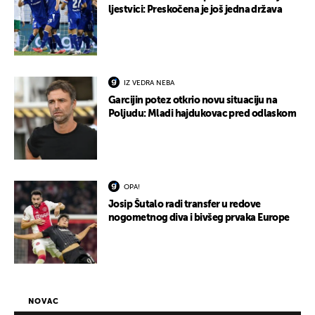
ljestvici: Preskočena je još jedna država
IZ VEDRA NEBA
Garcijin potez otkrio novu situaciju na
Poljudu: Mladi hajdukovac pred odlaskom
OPA!
Josip Šutalo radi transfer u redove
nogometnog diva i bivšeg prvaka Europe
NOVAC