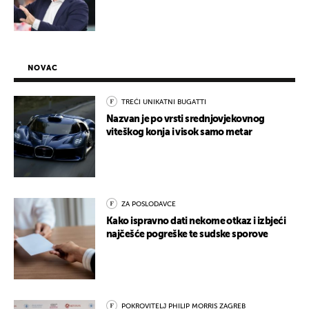
NOVAC
TREĆI UNIKATNI BUGATTI
Nazvan je po vrsti srednjovjekovnog
viteškog konja i visok samo metar
ZA POSLODAVCE
Kako ispravno dati nekome otkaz i izbjeći
najčešće pogreške te sudske sporove
POKROVITELJ PHILIP MORRIS ZAGREB