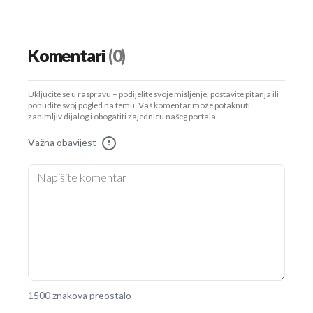
Komentari
(0)
Uključite se u raspravu – podijelite svoje mišljenje, postavite pitanja ili
ponudite svoj pogled na temu. Vaš komentar može potaknuti
zanimljiv dijalog i obogatiti zajednicu našeg portala.
Važna obavijest
!
1500 znakova preostalo