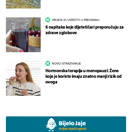
VRIJEDI IH UVRSTITI U PREHRANU
6 napitaka koje dijetetičari preporučuju za
zdrave zglobove
NOVO ISTRAŽIVANJE
Hormonska terapija u menopauzi: Žene
koje je koriste imaju znatno manji rizik od
ovoga