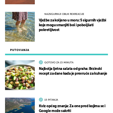
NAJSIGURNIJI OBLIK REKREACIJE
Vježbe za koljeno u moru: 5 sigurnih vježbi
koje mogu smanjiti bol i poboljšati
pokretljivost
PUTOVANJA
GOTOVO ZA 15 MINUTA
Najbolja ljetna salata od graha: Brzinski
recept za dane kada je prevruće za kuhanje
15 PITANJA
Kviz općeg znanja: Za one pred kojima se i
Google može sakriti