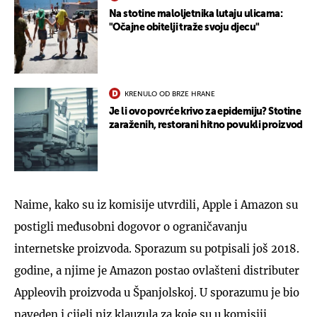
Na stotine maloljetnika lutaju ulicama:
"Očajne obitelji traže svoju djecu"
KRENULO OD BRZE HRANE
Je li ovo povrće krivo za epidemiju? Stotine
zaraženih, restorani hitno povukli proizvod
Naime, kako su iz komisije utvrdili, Apple i Amazon su
postigli međusobni dogovor o ograničavanju
internetske proizvoda. Sporazum su potpisali još 2018.
godine, a njime je Amazon postao ovlašteni distributer
Appleovih proizvoda u Španjolskoj. U sporazumu je bio
naveden i cijeli niz klauzula za koje su u komisiji