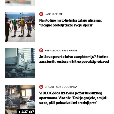
KAOS U CEUTI
Na stotine maloljetnika lutaju ulicama:
"Očajne obitelji traže svoju djecu"
KRENULO OD BRZE HRANE
Je li ovo povrće krivo za epidemiju? Stotine
zaraženih, restorani hitno povukli proizvod
STIGAO I ŠOK S BOOKINGA
VIDEO Gošća izazvala požar luksuznog
apartmana. Vlasnik: "Dok je gorjelo, smijali
su se, pili i pokazivali mi srednji prst"
1:27
7