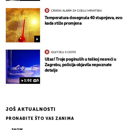
CRVENI ALARM ZA CIJELU HRVATSKU
Temperatura dosegnula 40 stupnjeva, evo
kada stiže promjena
UKLJUČITE NOTIFIKACIJE
IZLETJELI S CESTE
Užas! Troje poginulih u teškoj nesreći u
Zagrebu, policija objavila nepoznate
detalje
1:02
5
JOŠ AKTUALNOSTI
PRONAĐITE ŠTO VAS ZANIMA
SHOW