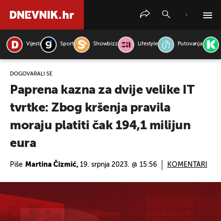
Vijesti
Sport
Showbizz
Lifestyle
Putovanja
PRETRAŽITE VIJESTI
DOGOVARALI SE
Paprena kazna za dvije velike IT
tvrtke: Zbog kršenja pravila
moraju platiti čak 194,1 milijun
eura
Piše
Martina Čizmić,
19. srpnja 2023. @ 15:56
KOMENTARI