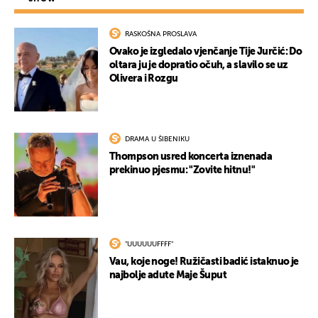
RASKOŠNA PROSLAVA
Ovako je izgledalo vjenčanje Tije Jurčić: Do
oltara ju je dopratio očuh, a slavilo se uz
Olivera i Rozgu
DRAMA U ŠIBENIKU
Thompson usred koncerta iznenada
prekinuo pjesmu: "Zovite hitnu!"
"UUUUUUFFFF"
Vau, koje noge! Ružičasti badić istaknuo je
najbolje adute Maje Šuput