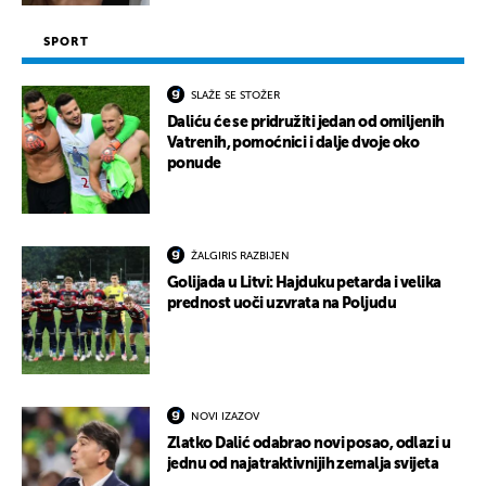
SPORT
SLAŽE SE STOŽER
Daliću će se pridružiti jedan od omiljenih
Vatrenih, pomoćnici i dalje dvoje oko
ponude
ŽALGIRIS RAZBIJEN
Golijada u Litvi: Hajduku petarda i velika
prednost uoči uzvrata na Poljudu
NOVI IZAZOV
Zlatko Dalić odabrao novi posao, odlazi u
jednu od najatraktivnijih zemalja svijeta