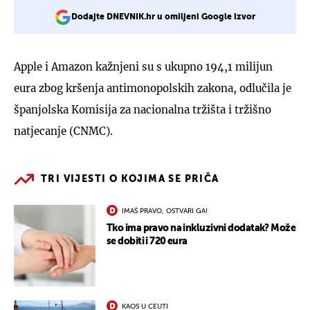
Dodajte DNEVNIK.hr u omiljeni Google izvor
Apple i Amazon kažnjeni su s ukupno 194,1 milijun
eura zbog kršenja antimonopolskih zakona, odlučila je
španjolska Komisija za nacionalna tržišta i tržišno
natjecanje (CNMC).
TRI VIJESTI O KOJIMA SE PRIČA
IMAŠ PRAVO, OSTVARI GA!
Tko ima pravo na inkluzivni dodatak? Može
se dobiti i 720 eura
KAOS U CEUTI