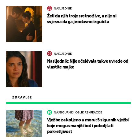
NASLJEDNIK
Želi da njih troje sretno žive, a nije ni
svjesna da ga je odavno izgubila
NASLJEDNIK
Nasljednik: Nije očekivala takve uvrede od
vlastite majke
ZDRAVLJE
NAJSIGURNIJI OBLIK REKREACIJE
Vježbe za koljeno u moru: 5 sigurnih vježbi
koje mogu smanjiti bol i poboljšati
pokretljivost