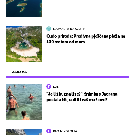
NAJMANJA NA SVIJETU
Čudo prirode: Predivna pješčana plaža na
100 metara od mora
ZABAVA
LOL
"Je li živ, zna li se?": Snimka s Jadrana
postala hit, radi li i vaš muž ovo?
KAO IZ PIŠTOLJA