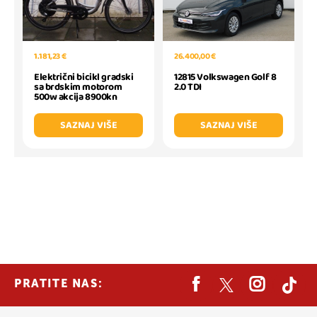
26.400,00 €
1.181,23 €
12815 Volkswagen Golf 8
Električni bicikl gradski
2.0 TDI
sa brdskim motorom
500w akcija 8900kn
SAZNAJ VIŠE
SAZNAJ VIŠE
PRATITE NAS: