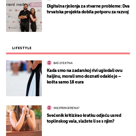
Digitalna rješenja za stvarne probleme: Dva
hrvatska projekta dobila potporu za razvoj
LIFESTYLE
BAŠ EFEKTNA
Kada smo na zadarskoj rivi ugledali ovu
haljinu, morali smo doznati odakle je –
košta samo 18 eura
(NE)PRIMJERENA?
Svećenik kritizirao kratku odjeću usred
toplinskog vala, slažete li se s njim?