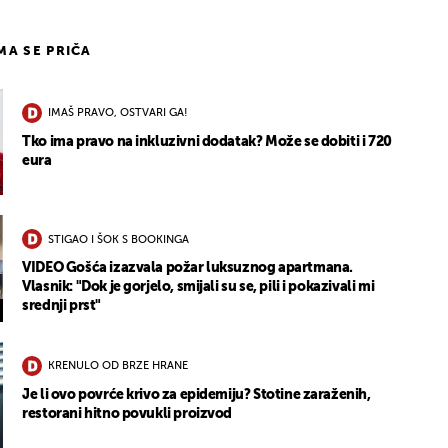
IMA SE PRIČA
IMAŠ PRAVO, OSTVARI GA!
Tko ima pravo na inkluzivni dodatak? Može se dobiti i 720
eura
STIGAO I ŠOK S BOOKINGA
VIDEO Gošća izazvala požar luksuznog apartmana.
Vlasnik: "Dok je gorjelo, smijali su se, pili i pokazivali mi
srednji prst"
KRENULO OD BRZE HRANE
Je li ovo povrće krivo za epidemiju? Stotine zaraženih,
restorani hitno povukli proizvod