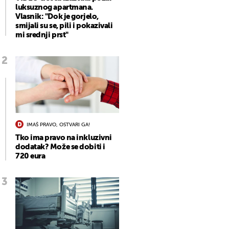
luksuznog apartmana.
Vlasnik: "Dok je gorjelo,
smijali su se, pili i pokazivali
mi srednji prst"
IMAŠ PRAVO, OSTVARI GA!
Tko ima pravo na inkluzivni
dodatak? Može se dobiti i
720 eura