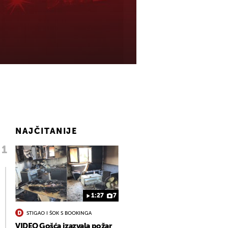
NAJČITANIJE
1:27
7
STIGAO I ŠOK S BOOKINGA
VIDEO Gošća izazvala požar