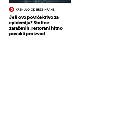
KRENULO OD BRZE HRANE
Je li ovo povrće krivo za
epidemiju? Stotine
zaraženih, restorani hitno
povukli proizvod