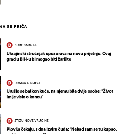
IMA SE PRIČA
BURE BARUTA
Ukrajinski stručnjak upozorava na novu prijetnju: Ovaj
grad u BiH-u bi mogao biti žarište
DRAMA U RIJECI
Urušio se balkon kuće, na njemu bile dvije osobe: "Život
im je visio o koncu"
STIŽU NOVE VRUĆINE
Plovila čekaju, s dna izviru čuda: "Nekad sam se tu kupao,