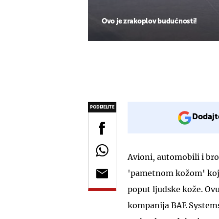
Ovo je zrakoplov budućnosti!
PODIJELITE
Dodajt
Avioni, automobili i bro
'pametnom kožom' koja b
poput ljudske kože. Ovu
kompanija BAE Systems 