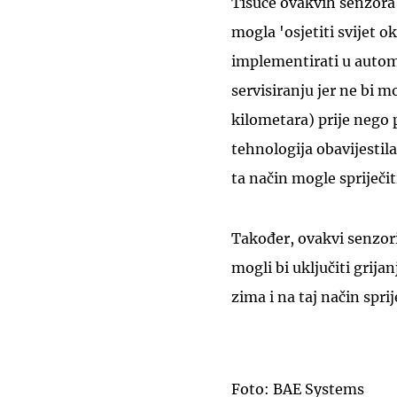
Tisuće ovakvih senzora 
mogla 'osjetiti svijet o
implementirati u automo
servisiranju jer ne bi m
kilometara) prije nego 
tehnologija obavijestil
ta način mogle spriječit
Također, ovakvi senzori
mogli bi uključiti grij
zima i na taj način sprij
Foto: BAE Systems