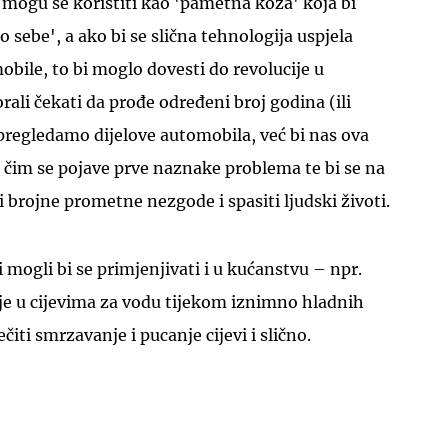
mogu se koristiti kao 'pametna koža' koja bi
ko sebe', a ako bi se slična tehnologija uspjela
bile, to bi moglo dovesti do revolucije u
orali čekati da prođe određeni broj godina (ili
pregledamo dijelove automobila, već bi nas ova
a čim se pojave prve naznake problema te bi se na
i brojne prometne nezgode i spasiti ljudski životi.
 mogli bi se primjenjivati i u kućanstvu – npr.
anje u cijevima za vodu tijekom iznimno hladnih
ečiti smrzavanje i pucanje cijevi i slično.