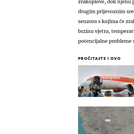
zrakoplove, dok njenu 
drugim prijevoznim sre
senzora s kojima će zrak
brzinu vjetra, temperatu
potencijalne probleme 
PROČITAJTE I OVO