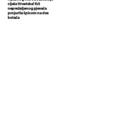
cijela Hrvatska! Kći
neprežaljenog pjevača
projurila špicom na dva
kotača