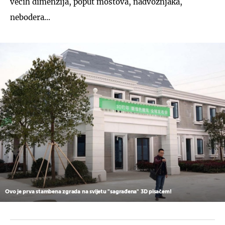
većih dimenzija, poput mostova, nadvožnjaka,
nebodera...
Ovo je prva stambena zgrada na svijetu "sagrađena" 3D pisačem!