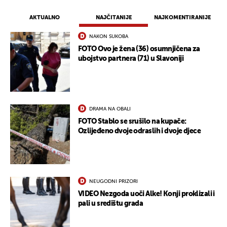
AKTUALNO
NAJČITANIJE
NAJKOMENTIRANIJE
NAKON SUKOBA
FOTO Ovo je žena (36) osumnjičena za
ubojstvo partnera (71) u Slavoniji
DRAMA NA OBALI
FOTO Stablo se srušilo na kupače:
Ozlijeđeno dvoje odraslih i dvoje djece
UKLJUČITE NOTIFIKACIJE
NEUGODNI PRIZORI
VIDEO Nezgoda uoči Alke! Konji proklizali i
pali u središtu grada