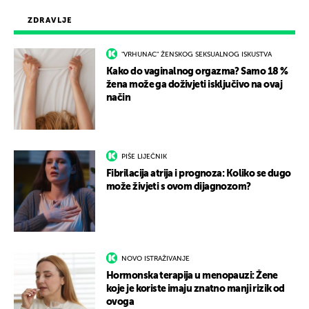
ZDRAVLJE
"VRHUNAC" ŽENSKOG SEKSUALNOG ISKUSTVA
Kako do vaginalnog orgazma? Samo 18 %
žena može ga doživjeti isključivo na ovaj
način
PIŠE LIJEČNIK
Fibrilacija atrija i prognoza: Koliko se dugo
može živjeti s ovom dijagnozom?
NOVO ISTRAŽIVANJE
Hormonska terapija u menopauzi: Žene
koje je koriste imaju znatno manji rizik od
ovoga