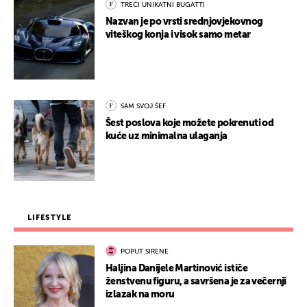
TREĆI UNIKATNI BUGATTI
Nazvan je po vrsti srednjovjekovnog
viteškog konja i visok samo metar
SAM SVOJ ŠEF
Šest poslova koje možete pokrenuti od
kuće uz minimalna ulaganja
LIFESTYLE
POPUT SIRENE
Haljina Danijele Martinović ističe
ženstvenu figuru, a savršena je za večernji
izlazak na moru