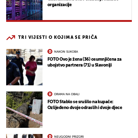
organizacije
TRI VIJESTI O KOJIMA SE PRIČA
NAKON SUKOBA
FOTO Ovo je žena (36) osumnjičena za
ubojstvo partnera (71) u Slavoniji
DRAMA NA OBALI
FOTO Stablo se srušilo na kupače:
Ozlijeđeno dvoje odraslih i dvoje djece
NEUGODNI PRIZORI