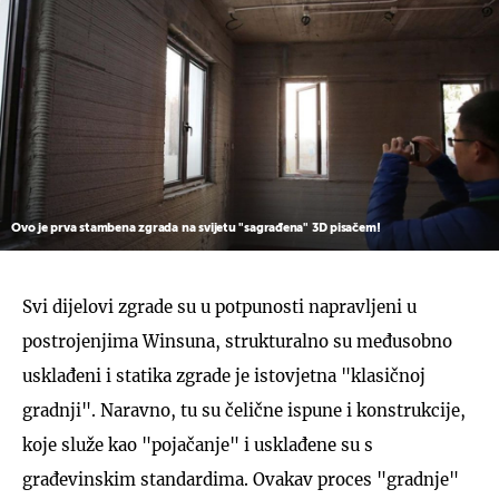
Ovo je prva stambena zgrada na svijetu "sagrađena" 3D pisačem!
Svi dijelovi zgrade su u potpunosti napravljeni u
postrojenjima Winsuna, strukturalno su međusobno
usklađeni i statika zgrade je istovjetna "klasičnoj
gradnji". Naravno, tu su čelične ispune i konstrukcije,
koje služe kao "pojačanje" i usklađene su s
građevinskim standardima. Ovakav proces "gradnje"