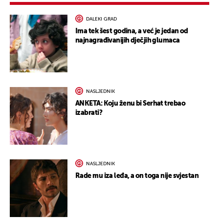
DALEKI GRAD
Ima tek šest godina, a već je jedan od
najnagrađivanijih dječjih glumaca
NASLJEDNIK
ANKETA: Koju ženu bi Serhat trebao
izabrati?
NASLJEDNIK
Rade mu iza leđa, a on toga nije svjestan