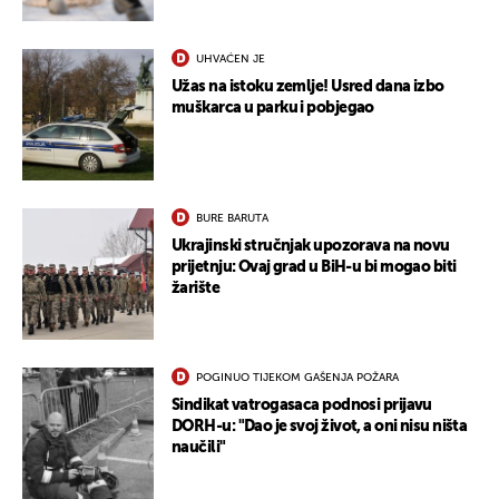
UHVAĆEN JE
Užas na istoku zemlje! Usred dana izbo
muškarca u parku i pobjegao
BURE BARUTA
Ukrajinski stručnjak upozorava na novu
prijetnju: Ovaj grad u BiH-u bi mogao biti
žarište
POGINUO TIJEKOM GAŠENJA POŽARA
Sindikat vatrogasaca podnosi prijavu
DORH-u: "Dao je svoj život, a oni nisu ništa
naučili"