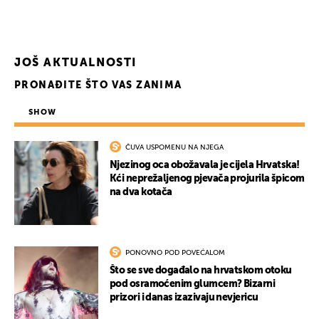
JOŠ AKTUALNOSTI
PRONAĐITE ŠTO VAS ZANIMA
SHOW
ČUVA USPOMENU NA NJEGA
Njezinog oca obožavala je cijela Hrvatska!
Kći neprežaljenog pjevača projurila špicom
na dva kotača
PONOVNO POD POVEĆALOM
Što se sve događalo na hrvatskom otoku
pod osramoćenim glumcem? Bizarni
prizori i danas izazivaju nevjericu