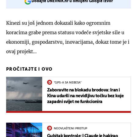
Dodajte DNEVNIK.hr u omiljeni Google izvor
Kinezi su još jednom dokazali kako ogromnim
koracima grabe prema statusu vodeće svjetske sile u
ekonomiji, gospodarstvu, inovacijama, dokaz tome je i
ovaj projekt...
PROČITAJTE I OVO
"GPS-A SA NEBESA"
Zaboravite na blokadu brodova: Iran i
Kina udarili na nevidljivu točku bez koje
zapadni svijet ne funkcionira
NEOVLAŠTENI PRISTUP
Gubitak kontrole: I Claude je hakirao