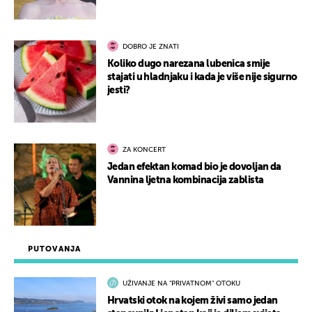
DOBRO JE ZNATI
Koliko dugo narezana lubenica smije
stajati u hladnjaku i kada je više nije sigurno
jesti?
ZA KONCERT
Jedan efektan komad bio je dovoljan da
Vannina ljetna kombinacija zablista
PUTOVANJA
UŽIVANJE NA "PRIVATNOM" OTOKU
Hrvatski otok na kojem živi samo jedan