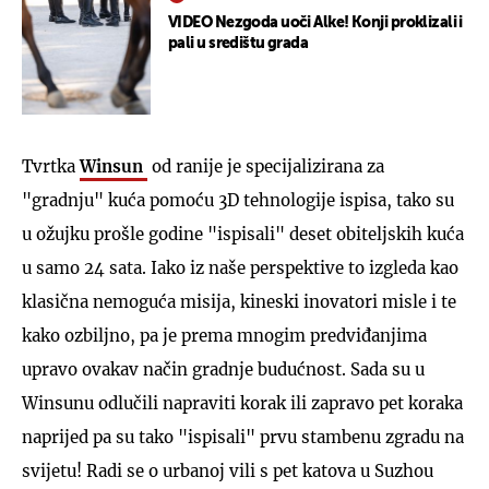
VIDEO Nezgoda uoči Alke! Konji proklizali i
pali u središtu grada
Tvrtka
Winsun
od ranije je specijalizirana za
"gradnju" kuća pomoću 3D tehnologije ispisa, tako su
u ožujku prošle godine "ispisali" deset obiteljskih kuća
u samo 24 sata. Iako iz naše perspektive to izgleda kao
klasična nemoguća misija, kineski inovatori misle i te
kako ozbiljno, pa je prema mnogim predviđanjima
upravo ovakav način gradnje budućnost. Sada su u
Winsunu odlučili napraviti korak ili zapravo pet koraka
naprijed pa su tako "ispisali" prvu stambenu zgradu na
svijetu! Radi se o urbanoj vili s pet katova u Suzhou