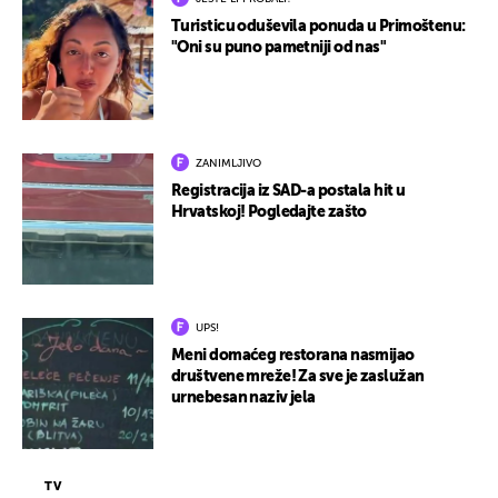
Turisticu oduševila ponuda u Primoštenu:
"Oni su puno pametniji od nas"
ZANIMLJIVO
Registracija iz SAD-a postala hit u
Hrvatskoj! Pogledajte zašto
UPS!
Meni domaćeg restorana nasmijao
društvene mreže! Za sve je zaslužan
urnebesan naziv jela
TV