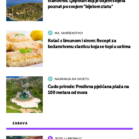
stanovnik: Ljepotan koji je diljem svijeta
poznat po svojem "bijelom zlatu"
MA, SAVRŠENSTVO!
Kolač s limunom i sirom: Recept za
božanstvenu slasticu koja se topi u ustima
NAJMANJA NA SVIJETU
Čudo prirode: Predivna pješčana plaža na
100 metara od mora
ZABAVA
JESTE LI PROBALI?