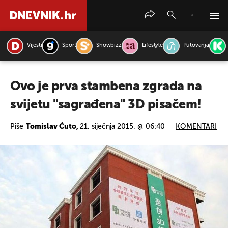
Vijesti
Sport
Showbizz
Lifestyle
Putovanja
PRETRAŽITE VIJESTI
Ovo je prva stambena zgrada na
svijetu "sagrađena" 3D pisačem!
Piše
Tomislav Ćuto,
21. siječnja 2015. @ 06:40
KOMENTARI