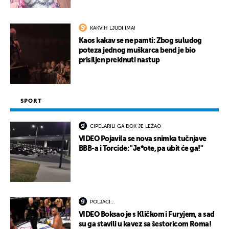
KAKVIH LJUDI IMA!
Kaos kakav se ne pamti: Zbog suludog
poteza jednog muškarca bend je bio
prisiljen prekinuti nastup
SPORT
CIPELARILI GA DOK JE LEŽAO
VIDEO Pojavila se nova snimka tučnjave
BBB-a i Torcide: "Je*ote, pa ubit će ga!"
POLJACI...
VIDEO Boksao je s Kličkom i Furyjem, a sad
su ga stavili u kavez sa šestoricom Roma!