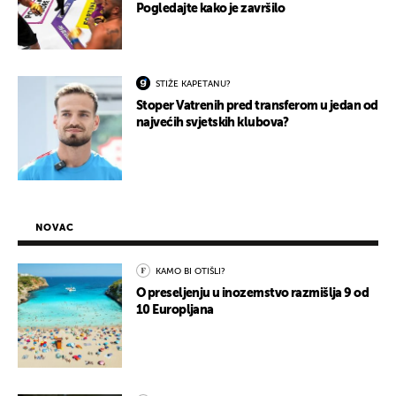
Pogledajte kako je završilo
STIŽE KAPETANU?
Stoper Vatrenih pred transferom u jedan od
najvećih svjetskih klubova?
NOVAC
KAMO BI OTIŠLI?
O preseljenju u inozemstvo razmišlja 9 od
10 Europljana