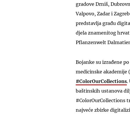
gradove Drniš, Dubrovnik
Valpovo, Zadar i Zagre
predstavlja građu digita
djela znamenitog hrvat
Pflanzenwelt Dalmatiens
Bojanke su izrađene po
medicinske akademije 
#ColorOurCollections
.
baštinskih ustanova dil
#ColorOurCollections t
najveće zbirke digitali