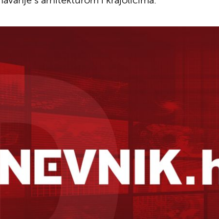
navanje s arhitekturom i krajolicima.