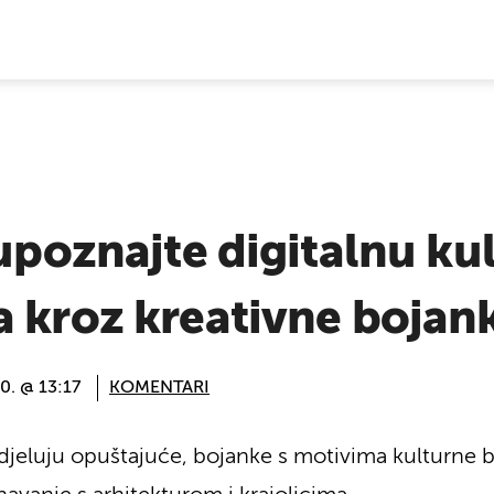
E VIJESTI
 upoznajte digitalnu ku
a kroz kreativne bojan
0. @ 13:17
KOMENTARI
i djeluju opuštajuće, bojanke s motivima kulturne