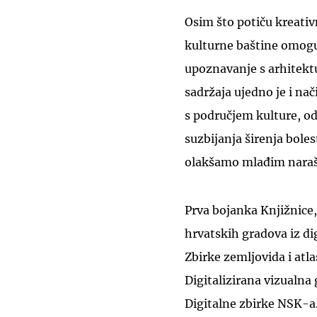
Osim što potiču kreativ
kulturne baštine omoguć
upoznavanje s arhitektu
sadržaja ujedno je i nač
s područjem kulture, o
suzbijanja širenja bole
olakšamo mlađim naraš
Prva bojanka Knjižnice
hrvatskih gradova iz di
Zbirke zemljovida i at
Digitalizirana vizualna
Digitalne zbirke NSK-a