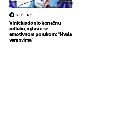
SLUŽBENO
Vinicius donio konačnu
odluku, oglasio se
emotivnom porukom: "Hvala
vam svima"