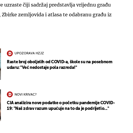
ve uzraste čiji sadržaj predstavlja vrijednu građu
, Zbirke zemljovida i atlasa te odabranu građu iz
UPOZORAVA HZJZ
Raste broj oboljelih od COVID-a, škole su na posebnom
udaru: "Već nedostaje pola razreda!"
NOVI KRIVAC?
CIA analizira nove podatke o početku pandemije COVID-
19: "Naš zdrav razum upućuje na to da je podrijetlo..."