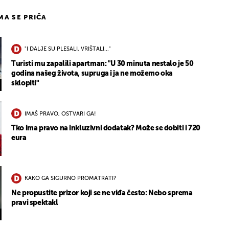
IMA SE PRIČA
"I DALJE SU PLESALI, VRIŠTALI..."
Turisti mu zapalili apartman: "U 30 minuta nestalo je 50
godina našeg života, supruga i ja ne možemo oka
sklopiti"
IMAŠ PRAVO, OSTVARI GA!
Tko ima pravo na inkluzivni dodatak? Može se dobiti i 720
eura
KAKO GA SIGURNO PROMATRATI?
Ne propustite prizor koji se ne viđa često: Nebo sprema
pravi spektakl