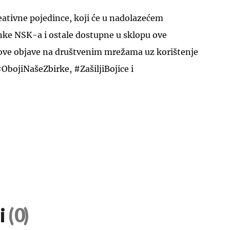
eativne pojedince, koji će u nadolazećem
anke NSK-a i ostale dostupne u sklopu ove
ove objave na društvenim mrežama uz korištenje
bojiNašeZbirke, #ZašiljiBojice i
i
(0)