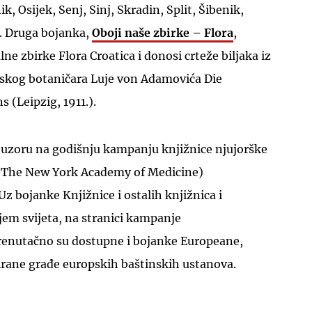
, Osijek, Senj, Sinj, Skradin, Split, Šibenik,
b. Druga bojanka,
Oboji naše zbirke – Flora
,
lne zbirke Flora Croatica i donosi crteže biljaka iz
skog botaničara Luje von Adamovića Die
 (Leipzig, 1911.).
 uzoru na godišnju kampanju knjižnice njujorške
(The New York Academy of Medicine)
 Uz bojanke Knjižnice i ostalih knjižnica i
jem svijeta, na stranici kampanje
renutačno su dostupne i bojanke Europeane,
zirane građe europskih baštinskih ustanova.