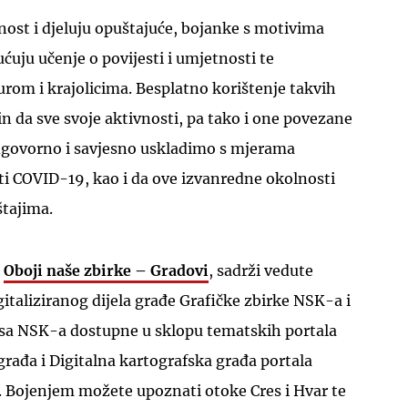
nost i djeluju opuštajuće, bojanke s motivima
uju učenje o povijesti i umjetnosti te
rom i krajolicima. Besplatno korištenje takvih
in da sve svoje aktivnosti, pa tako i one povezane
dgovorno i savjesno uskladimo s mjerama
UKLJUČITE NOTIFIKACIJE
sti COVID-19, kao i da ove izvanredne okolnosti
tajima.
,
Oboji naše zbirke – Gradovi
, sadrži vedute
gitaliziranog dijela građe Grafičke zbirke NSK-a i
lasa NSK-a dostupne u sklopu tematskih portala
 građa i Digitalna kartografska građa portala
. Bojenjem možete upoznati otoke Cres i Hvar te