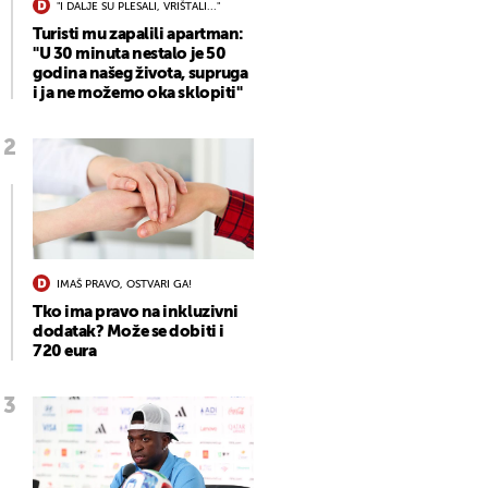
"I DALJE SU PLESALI, VRIŠTALI..."
Turisti mu zapalili apartman:
"U 30 minuta nestalo je 50
godina našeg života, supruga
i ja ne možemo oka sklopiti"
IMAŠ PRAVO, OSTVARI GA!
Tko ima pravo na inkluzivni
dodatak? Može se dobiti i
720 eura