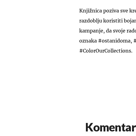
Knjižnica poziva sve kr
razdoblju koristiti boj
kampanje, da svoje rad
oznaka #ostanidoma, #O
#ColorOurCollections.
Komentar