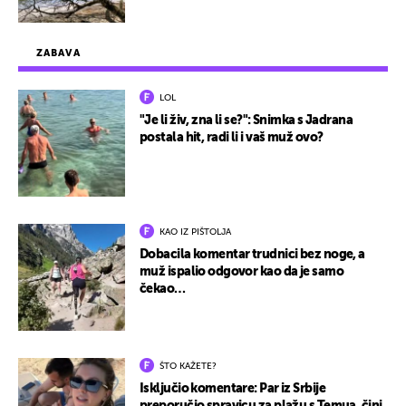
ZABAVA
LOL
"Je li živ, zna li se?": Snimka s Jadrana
postala hit, radi li i vaš muž ovo?
KAO IZ PIŠTOLJA
Dobacila komentar trudnici bez noge, a
muž ispalio odgovor kao da je samo
čekao…
ŠTO KAŽETE?
Isključio komentare: Par iz Srbije