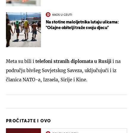
KAOS U CEUTI
Na stotine maloljetnika lutaju ulicama:
"Očajne obitelji traže svoju djecu"
Meta su bili i
telefoni stranih diplomata u Rusiji
i na
području bivšeg Sovjetskog Saveza, uključujući i iz
članica NATO-a, Izraela, Sirije i Kine.
PROČITAJTE I OVO