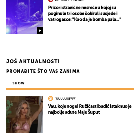
DETALJI TRAGEDIJE
Prizori stravične nesreće u kojoj su
poginule tri osobe šokirali susjede i
UKLJUČITE NOTIFIKACIJE
vatrogasce: "Kao da je bomba pala..."
JOŠ AKTUALNOSTI
PRONAĐITE ŠTO VAS ZANIMA
SHOW
"UUUUUUFFFF"
Vau, koje noge! Ružičasti badić istaknuo je
najbolje adute Maje Šuput