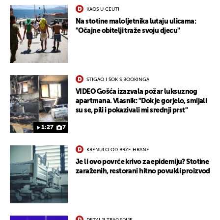
KAOS U CEUTI
Na stotine maloljetnika lutaju ulicama:
"Očajne obitelji traže svoju djecu"
STIGAO I ŠOK S BOOKINGA
VIDEO Gošća izazvala požar luksuznog
apartmana. Vlasnik: "Dok je gorjelo, smijali
su se, pili i pokazivali mi srednji prst"
1:27
7
KRENULO OD BRZE HRANE
Je li ovo povrće krivo za epidemiju? Stotine
zaraženih, restorani hitno povukli proizvod