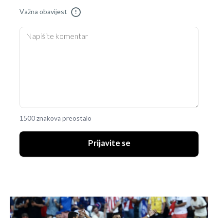
Važna obavijest
!
1500 znakova preostalo
Prijavite se