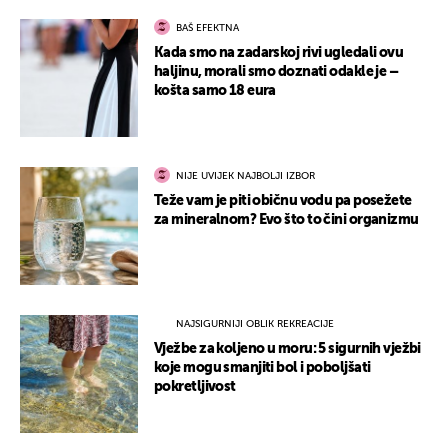
BAŠ EFEKTNA
Kada smo na zadarskoj rivi ugledali ovu
haljinu, morali smo doznati odakle je –
košta samo 18 eura
NIJE UVIJEK NAJBOLJI IZBOR
Teže vam je piti običnu vodu pa posežete
za mineralnom? Evo što to čini organizmu
NAJSIGURNIJI OBLIK REKREACIJE
Vježbe za koljeno u moru: 5 sigurnih vježbi
koje mogu smanjiti bol i poboljšati
pokretljivost