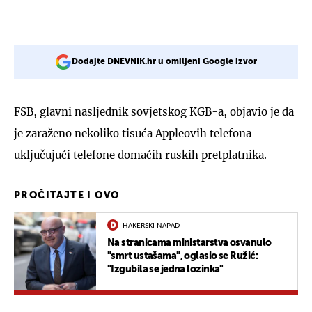
Dodajte DNEVNIK.hr u omiljeni Google izvor
FSB, glavni nasljednik sovjetskog KGB-a, objavio je da
je zaraženo nekoliko tisuća Appleovih telefona
uključujući telefone domaćih ruskih pretplatnika.
PROČITAJTE I OVO
HAKERSKI NAPAD
Na stranicama ministarstva osvanulo
"smrt ustašama", oglasio se Ružić:
"Izgubila se jedna lozinka"