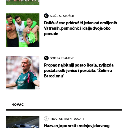
SLAŽE SE STOŽER
Daliću će se pridružiti jedan od omiljenih
Vatrenih, pomoćnici i dalje dvoje oko
ponude
ŠOK ZA KRALJEVE
Propao najbitniji posao Reala, zvijezda
poslala odbijenicu i poručila: "Želim u
Barcelonu"
NOVAC
TREĆI UNIKATNI BUGATTI
Nazvan je po vrsti srednjovjekovnog