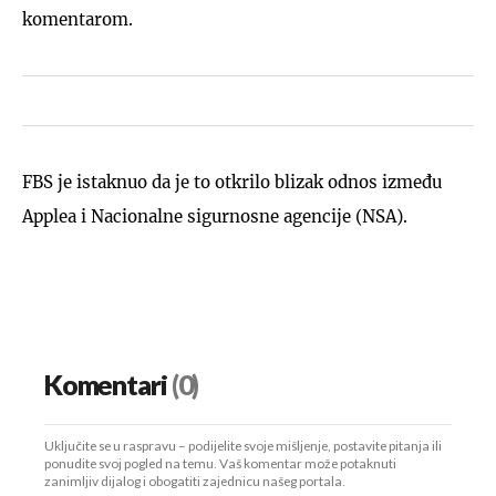
komentarom.
FBS je istaknuo da je to otkrilo blizak odnos između
Applea i Nacionalne sigurnosne agencije (NSA).
Komentari
(0)
Uključite se u raspravu – podijelite svoje mišljenje, postavite pitanja ili
ponudite svoj pogled na temu. Vaš komentar može potaknuti
zanimljiv dijalog i obogatiti zajednicu našeg portala.