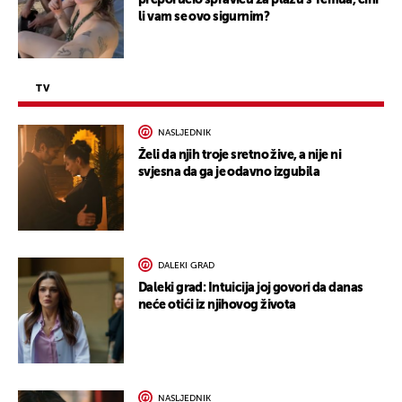
preporučio spravicu za plažu s Temua, čini
li vam se ovo sigurnim?
TV
NASLJEDNIK
Želi da njih troje sretno žive, a nije ni
svjesna da ga je odavno izgubila
DALEKI GRAD
Daleki grad: Intuicija joj govori da danas
neće otići iz njihovog života
NASLJEDNIK