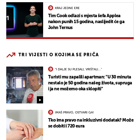
KRAJ JEDNE ERE
Tim Cook odlazi s mjesta šefa Applea
nakon punih 15 godina, naslijedit će ga
John Ternus
TRI VIJESTI O KOJIMA SE PRIČA
"I DALJE SU PLESALI, VRIŠTALI..."
Turisti mu zapalili apartman: "U 30 minuta
nestalo je 50 godina našeg života, supruga
i ja ne možemo oka sklopiti"
IMAŠ PRAVO, OSTVARI GA!
Tko ima pravo na inkluzivni dodatak? Može
se dobiti i 720 eura