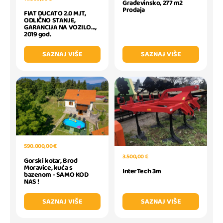
Građevinsko, 277 m2
Prodaja
FIAT DUCATO 2.0 MJT,
ODLIČNO STANJE,
GARANCIJA NA VOZILO...,
2019 god.
SAZNAJ VIŠE
SAZNAJ VIŠE
590.000,00 €
3.500,00 €
Gorski kotar, Brod
Moravice, kuća s
InterTech 3m
bazenom - SAMO KOD
NAS !
SAZNAJ VIŠE
SAZNAJ VIŠE