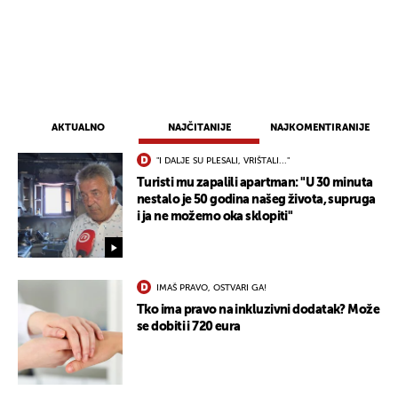
AKTUALNO
NAJČITANIJE
NAJKOMENTIRANIJE
"I DALJE SU PLESALI, VRIŠTALI..."
Turisti mu zapalili apartman: "U 30 minuta
nestalo je 50 godina našeg života, supruga
i ja ne možemo oka sklopiti"
IMAŠ PRAVO, OSTVARI GA!
Tko ima pravo na inkluzivni dodatak? Može
se dobiti i 720 eura