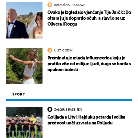
RASKOŠNA PROSLAVA
Ovako je izgledalo vjenčanje Tije Jurčić: Do
oltara ju je dopratio očuh, a slavilo se uz
Olivera i Rozgu
U 27. GODINI
Preminula je mlada influencerica koju je
pratilo više od milijun ljudi, dugo se borila s
opakom bolesti
SPORT
ŽALGIRIS RAZBIJEN
Golijada u Litvi: Hajduku petarda i velika
prednost uoči uzvrata na Poljudu