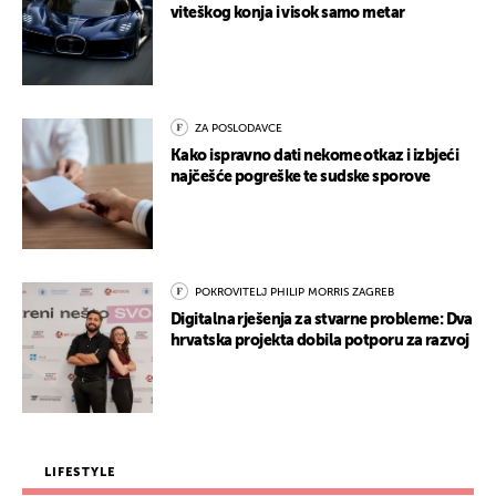
viteškog konja i visok samo metar
ZA POSLODAVCE
Kako ispravno dati nekome otkaz i izbjeći
najčešće pogreške te sudske sporove
POKROVITELJ PHILIP MORRIS ZAGREB
Digitalna rješenja za stvarne probleme: Dva
hrvatska projekta dobila potporu za razvoj
LIFESTYLE