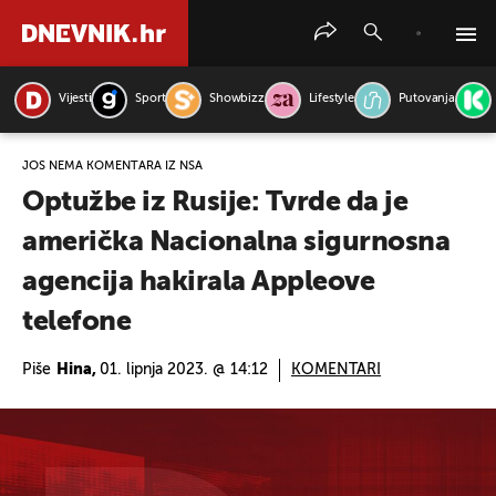
Vijesti
Sport
Showbizz
Lifestyle
Putovanja
PRETRAŽITE VIJESTI
JOŠ NEMA KOMENTARA IZ NSA
Optužbe iz Rusije: Tvrde da je
američka Nacionalna sigurnosna
agencija hakirala Appleove
telefone
Piše
Hina,
01. lipnja 2023. @ 14:12
KOMENTARI