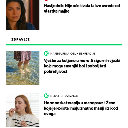
Nasljednik: Nije očekivala takve uvrede od
vlastite majke
ZDRAVLJE
NAJSIGURNIJI OBLIK REKREACIJE
Vježbe za koljeno u moru: 5 sigurnih vježbi
koje mogu smanjiti bol i poboljšati
pokretljivost
NOVO ISTRAŽIVANJE
Hormonska terapija u menopauzi: Žene
koje je koriste imaju znatno manji rizik od
ovoga