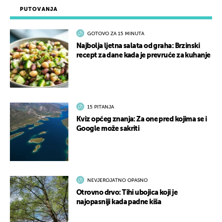
PUTOVANJA
GOTOVO ZA 15 MINUTA
Najbolja ljetna salata od graha: Brzinski
recept za dane kada je prevruće za kuhanje
15 PITANJA
Kviz općeg znanja: Za one pred kojima se i
Google može sakriti
NEVJEROJATNO OPASNO
Otrovno drvo: Tihi ubojica koji je
najopasniji kada padne kiša