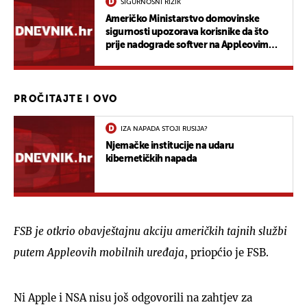
SIGURNOSNI RIZIK
Američko Ministarstvo domovinske
sigurnosti upozorava korisnike da što
prije nadograde softver na Appleovim
uređajima
PROČITAJTE I OVO
IZA NAPADA STOJI RUSIJA?
Njemačke institucije na udaru
kibernetičkih napada
FSB je otkrio obavještajnu akciju američkih tajnih službi
putem Appleovih mobilnih uređaja
, priopćio je FSB.
Ni Apple i NSA nisu još odgovorili na zahtjev za