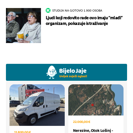
STUDIJA NA GOTOVO 1.900 OSOBA
Ljudi koji redovito rade ovo imaju “mlađi”
organizam, pokazuje istraživanje
22.000,00 €
Nerezine, Otok Lošinj -
11.800,00 €