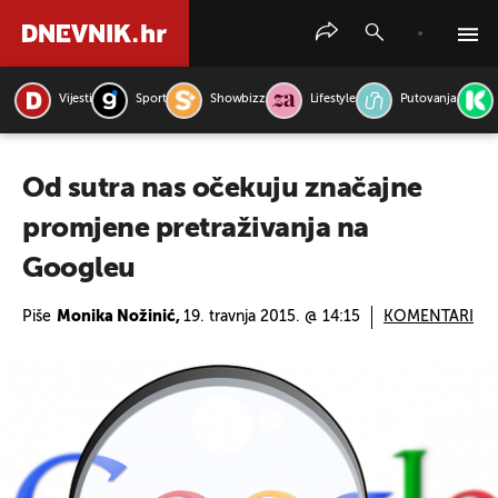
Vijesti
Sport
Showbizz
Lifestyle
Putovanja
PRETRAŽITE VIJESTI
Od sutra nas očekuju značajne
promjene pretraživanja na
Googleu
Piše
Monika Nožinić,
19. travnja 2015. @ 14:15
KOMENTARI