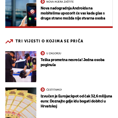
NOVA MJERA ZAŠTITE
Nova nadogradnja Androida na
mobitelima upozorit će vas kada glas s
druge strane možda nije stvarna osoba
TRI VIJESTI O KOJIMA SE PRIČA
U ZAGORJU
Teška prometna nesreća! Jedna osoba
poginula
ČESTITAMO!
Izvučen je Eurojackpot od čak 32,6 milijuna
eura: Doznajte gdje idu bogati dobitci u
Hrvatskoj