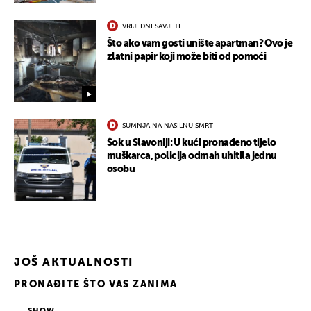
VRIJEDNI SAVJETI
Što ako vam gosti unište apartman? Ovo je
zlatni papir koji može biti od pomoći
UKLJUČITE NOTIFIKACIJE
SUMNJA NA NASILNU SMRT
Šok u Slavoniji: U kući pronađeno tijelo
muškarca, policija odmah uhitila jednu
osobu
JOŠ AKTUALNOSTI
PRONAĐITE ŠTO VAS ZANIMA
SHOW