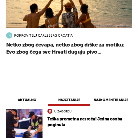
POKROVITELJ CARLSBERG CROATIA
Netko zbog ćevapa, netko zbog drške za motiku:
Evo zbog čega sve Hrvati duguju pivo...
AKTUALNO
NAJČITANIJE
NAJKOMENTIRANIJE
U ZAGORJU
Teška prometna nesreća! Jedna osoba
poginula