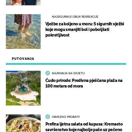
NAJSIGURNIJI OBLIK REKREACIJE
Vježbe za koljeno u moru: 5 sigurnih vježbi
koje mogu smanjiti bol i poboljšati
pokretljivost
PUTOVANJA
NAJMANJA NA SVIJETU
Čudo prirode: Predivna pješčana plaža na
100 metara od mora
OBVEZNO PROBATI!
Prefina ljetna salata od kupusa: Kremasto
savršenstvo koje najbolje paše uz pečeno