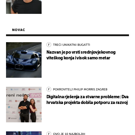
NOVAC
TREĆI UNIKATNI BUGATTI
Nazvan je po vrsti srednjovjekovnog
viteškog konja i visok samo metar
POKROVITELJ PHILIP MORRIS ZAGREB
Digitalna rješenja za stvarne probleme: Dva
hrvatska projekta dobila potporu za razvoj
OVO JE 10 NAJBOLJIH