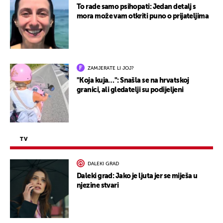
To rade samo psihopati: Jedan detalj s
mora može vam otkriti puno o prijateljima
ZAMJERATE LI JOJ?
"Koja kuja…": Snašla se na hrvatskoj
granici, ali gledatelji su podijeljeni
TV
DALEKI GRAD
Daleki grad: Jako je ljuta jer se miješa u
njezine stvari