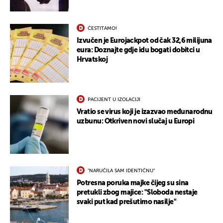
ČESTITAMO!
Izvučen je Eurojackpot od čak 32,6 milijuna
eura: Doznajte gdje idu bogati dobitci u
Hrvatskoj
PACIJENT U IZOLACIJI
Vratio se virus koji je izazvao međunarodnu
uzbunu: Otkriven novi slučaj u Europi
"NARUČILA SAM IDENTIČNU"
Potresna poruka majke čijeg su sina
pretukli zbog majice: "Sloboda nestaje
svaki put kad prešutimo nasilje"