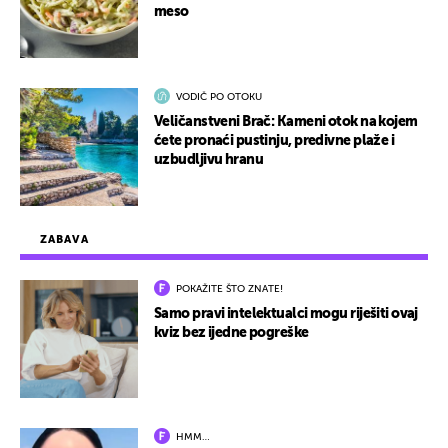
meso
VODIČ PO OTOKU
Veličanstveni Brač: Kameni otok na kojem
ćete pronaći pustinju, predivne plaže i
uzbudljivu hranu
ZABAVA
POKAŽITE ŠTO ZNATE!
Samo pravi intelektualci mogu riješiti ovaj
kviz bez ijedne pogreške
HMM…