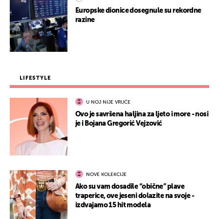
Europske dionice dosegnule su rekordne
razine
LIFESTYLE
U NOJ NIJE VRUĆE
Ovo je savršena haljina za ljeto i more - nosi
je i Bojana Gregorić Vejzović
NOVE KOLEKCIJE
Ako su vam dosadile “obične” plave
traperice, ove jeseni dolazite na svoje -
izdvajamo 15 hit modela