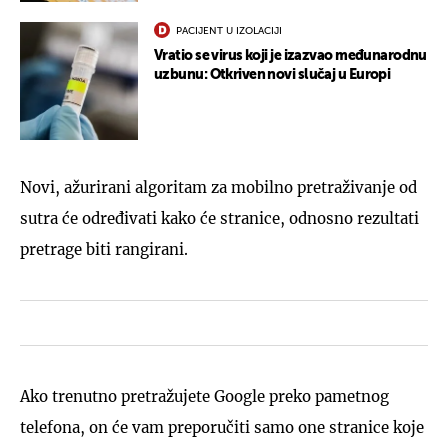
PACIJENT U IZOLACIJI
Vratio se virus koji je izazvao međunarodnu
uzbunu: Otkriven novi slučaj u Europi
Novi, ažurirani algoritam za mobilno pretraživanje od
sutra će određivati kako će stranice, odnosno rezultati
pretrage biti rangirani.
Ako trenutno pretražujete Google preko pametnog
telefona, on će vam preporučiti samo one stranice koje