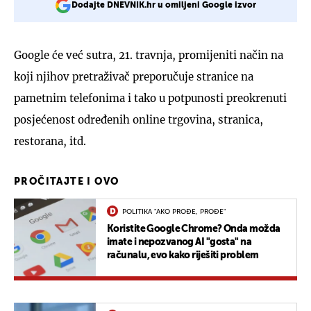
Dodajte DNEVNIK.hr u omiljeni Google izvor
Google će već sutra, 21. travnja, promijeniti način na
koji njihov pretraživač preporučuje stranice na
pametnim telefonima i tako u potpunosti preokrenuti
posjećenost određenih online trgovina, stranica,
restorana, itd.
PROČITAJTE I OVO
POLITIKA "AKO PROĐE, PROĐE"
Koristite Google Chrome? Onda možda
imate i nepozvanog AI "gosta" na
računalu, evo kako riješiti problem