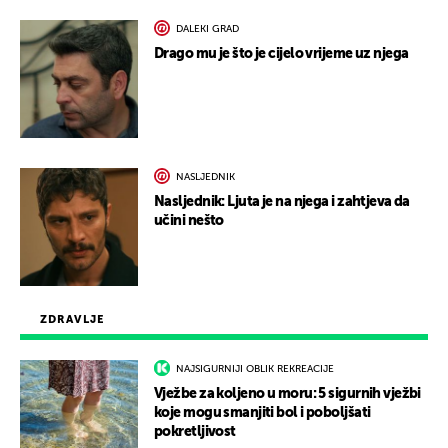
DALEKI GRAD
Drago mu je što je cijelo vrijeme uz njega
NASLJEDNIK
Nasljednik: Ljuta je na njega i zahtjeva da
učini nešto
ZDRAVLJE
NAJSIGURNIJI OBLIK REKREACIJE
Vježbe za koljeno u moru: 5 sigurnih vježbi
koje mogu smanjiti bol i poboljšati
pokretljivost