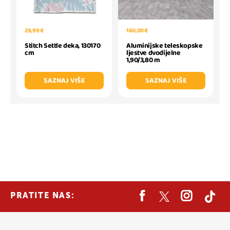
29,99 €
160,00 €
Stitch Settle deka, 130170
Aluminijske teleskopske
cm
ljestve dvodijelne
1,90/3,80 m
SAZNAJ VIŠE
SAZNAJ VIŠE
PRATITE NAS: