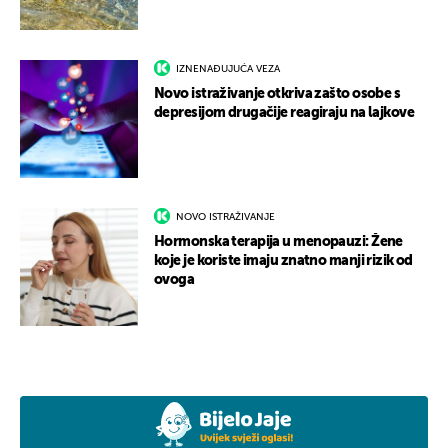
IZNENAĐUJUĆA VEZA
Novo istraživanje otkriva zašto osobe s
depresijom drugačije reagiraju na lajkove
NOVO ISTRAŽIVANJE
Hormonska terapija u menopauzi: Žene
koje je koriste imaju znatno manji rizik od
ovoga