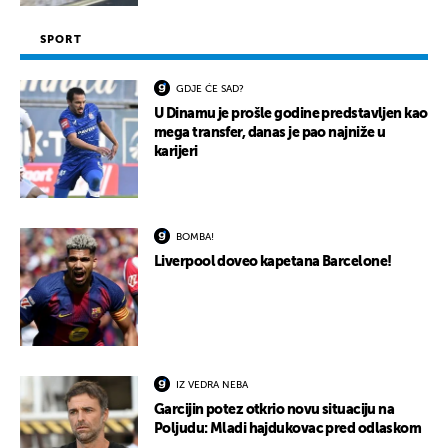
SPORT
GDJE ĆE SAD?
U Dinamu je prošle godine predstavljen kao
mega transfer, danas je pao najniže u
karijeri
BOMBA!
Liverpool doveo kapetana Barcelone!
IZ VEDRA NEBA
Garcijin potez otkrio novu situaciju na
Poljudu: Mladi hajdukovac pred odlaskom