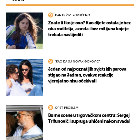
DANAS ŽIVI POVUČENO
Znate li tko je ovo? Kao dijete ostala je bez
oba roditelja, a onda i bez milijuna koje je
trebala naslijediti
"KAO DA SU NOVAK ĐOKOVIĆ"
Jedan od najpoznatijih svjetskih parova
stigao na Jadran, ovakve reakcije
vjerojatno nisu očekivali
OPET PROBLEMI
Burne scene u trgovačkom centru: Sergej
Trifunović i supruga uhićeni nakon svađe!