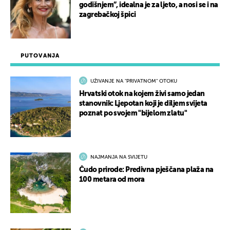
godišnjem”, idealna je za ljeto, a nosi se i na
zagrebačkoj špici
PUTOVANJA
UŽIVANJE NA "PRIVATNOM" OTOKU
Hrvatski otok na kojem živi samo jedan
stanovnik: Ljepotan koji je diljem svijeta
poznat po svojem "bijelom zlatu"
NAJMANJA NA SVIJETU
Čudo prirode: Predivna pješčana plaža na
100 metara od mora