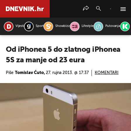
Vijesti
Sport
Showbizz
Lifestyle
Putovanja
PRETRAŽITE VIJESTI
Od iPhonea 5 do zlatnog iPhonea
5S za manje od 23 eura
Piše
Tomislav Ćuto,
27. rujna 2013. @ 17:37
KOMENTARI