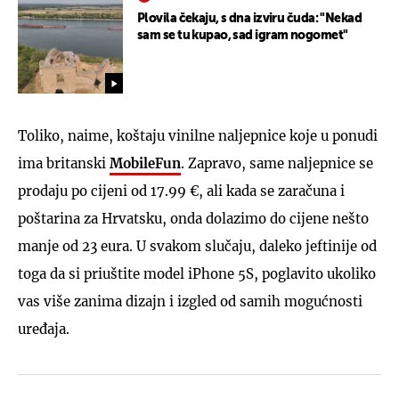
Plovila čekaju, s dna izviru čuda: "Nekad
sam se tu kupao, sad igram nogomet"
Toliko, naime, koštaju vinilne naljepnice koje u ponudi
ima britanski
MobileFun
. Zapravo, same naljepnice se
prodaju po cijeni od 17.99 €, ali kada se zaračuna i
poštarina za Hrvatsku, onda dolazimo do cijene nešto
manje od 23 eura. U svakom slučaju, daleko jeftinije od
toga da si priuštite model iPhone 5S, poglavito ukoliko
vas više zanima dizajn i izgled od samih mogućnosti
uređaja.