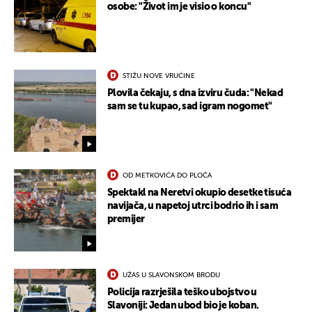
osobe: "Život im je visio o koncu"
STIŽU NOVE VRUĆINE
Plovila čekaju, s dna izviru čuda: "Nekad
sam se tu kupao, sad igram nogomet"
OD METKOVIĆA DO PLOČA
Spektakl na Neretvi okupio desetke tisuća
navijača, u napetoj utrci bodrio ih i sam
premijer
UŽAS U SLAVONSKOM BRODU
Policija razrješila teško ubojstvo u
Slavoniji: Jedan ubod bio je koban.