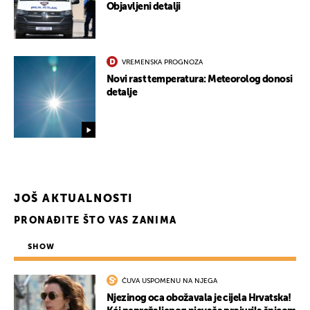
Objavljeni detalji
VREMENSKA PROGNOZA
Novi rast temperatura: Meteorolog donosi
detalje
JOŠ AKTUALNOSTI
PRONAĐITE ŠTO VAS ZANIMA
UKLJUČITE NOTIFIKACIJE
SHOW
ČUVA USPOMENU NA NJEGA
Njezinog oca obožavala je cijela Hrvatska!