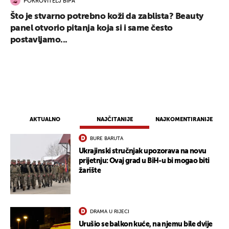
POKROVITELJ BIPA
Što je stvarno potrebno koži da zablista? Beauty
panel otvorio pitanja koja si i same često
postavljamo...
AKTUALNO
NAJČITANIJE
NAJKOMENTIRANIJE
BURE BARUTA
Ukrajinski stručnjak upozorava na novu
prijetnju: Ovaj grad u BiH-u bi mogao biti
žarište
DRAMA U RIJECI
Urušio se balkon kuće, na njemu bile dvije