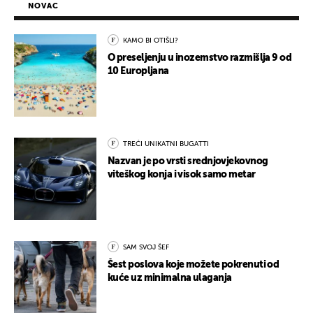
NOVAC
KAMO BI OTIŠLI?
O preseljenju u inozemstvo razmišlja 9 od
10 Europljana
TREĆI UNIKATNI BUGATTI
Nazvan je po vrsti srednjovjekovnog
viteškog konja i visok samo metar
SAM SVOJ ŠEF
Šest poslova koje možete pokrenuti od
kuće uz minimalna ulaganja