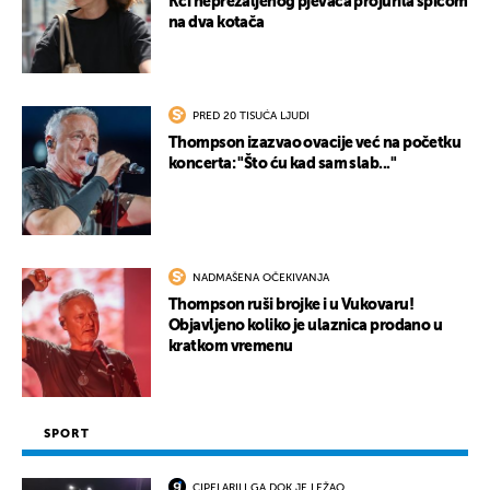
Kći neprežaljenog pjevača projurila špicom
na dva kotača
PRED 20 TISUĆA LJUDI
Thompson izazvao ovacije već na početku
koncerta: "Što ću kad sam slab..."
NADMAŠENA OČEKIVANJA
Thompson ruši brojke i u Vukovaru!
Objavljeno koliko je ulaznica prodano u
kratkom vremenu
SPORT
CIPELARILI GA DOK JE LEŽAO