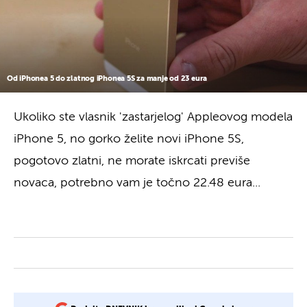
Od iPhonea 5 do zlatnog iPhonea 5S za manje od 23 eura
Ukoliko ste vlasnik 'zastarjelog' Appleovog modela
iPhone 5, no gorko želite novi iPhone 5S,
pogotovo zlatni, ne morate iskrcati previše
novaca, potrebno vam je točno 22.48 eura...