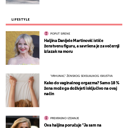
LIFESTYLE
POPUT SIRENE
Haljina Danijele Martinović ističe
ženstvenu figuru, a savršena je za večernji
izlazak na moru
"VRHUNAC" ŽENSKOG SEKSUALNOG ISKUSTVA
Kako do vaginalnog orgazma? Samo 18 %
žena može ga doživjeti isključivo na ovaj
način
PREKRASNO IZDANJE
Ova haljina poručuje “Ja sam na