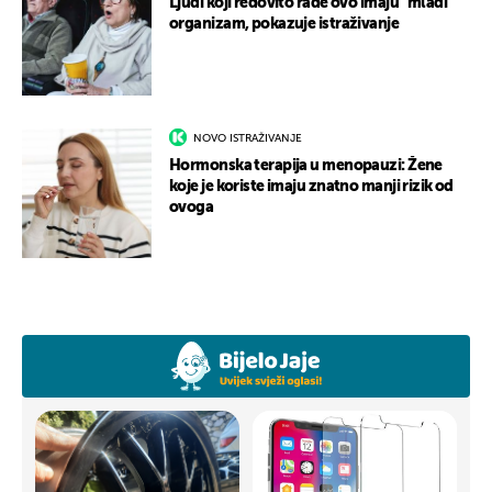
Ljudi koji redovito rade ovo imaju “mlađi”
organizam, pokazuje istraživanje
NOVO ISTRAŽIVANJE
Hormonska terapija u menopauzi: Žene
koje je koriste imaju znatno manji rizik od
ovoga