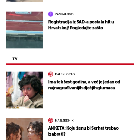
ZANIMLJIVO
Registracija iz SAD-a postala hit u
Hrvatskoj! Pogledajte zašto
TV
DALEKI GRAD
Ima tek šest godina, a već je jedan od
najnagrađivanijih dječjih glumaca
NASLJEDNIK
ANKETA: Koju ženu bi Serhat trebao
izabrati?