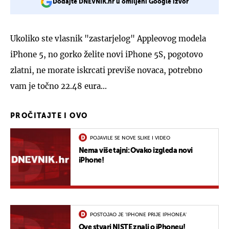
Dodajte DNEVNIK.hr u omiljeni Google izvor
Ukoliko ste vlasnik "zastarjelog" Appleovog modela
iPhone 5, no gorko želite novi iPhone 5S, pogotovo
zlatni, ne morate iskrcati previše novaca, potrebno
vam je točno 22.48 eura...
PROČITAJTE I OVO
POJAVILE SE NOVE SLIKE I VIDEO
Nema više tajni: Ovako izgleda novi
iPhone!
POSTOJAO JE 'IPHONE PRIJE IPHONEA'
Ove stvari NISTE znali o iPhoneu!