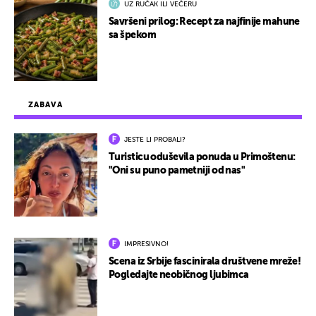
UZ RUČAK ILI VEČERU
Savršeni prilog: Recept za najfinije mahune
sa špekom
ZABAVA
JESTE LI PROBALI?
Turisticu oduševila ponuda u Primoštenu:
"Oni su puno pametniji od nas"
IMPRESIVNO!
Scena iz Srbije fascinirala društvene mreže!
Pogledajte neobičnog ljubimca