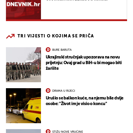
TRI VIJESTI O KOJIMA SE PRIČA
BURE BARUTA
Ukrajinski stručnjak upozorava na novu
prijetnju: Ovaj grad u BiH-u bi mogao biti
žarište
DRAMA U RIJECI
Urušio se balkon kuće, na njemu bile dvije
osobe: "Život im je visio o koncu"
STIŽU NOVE VRUĆINE