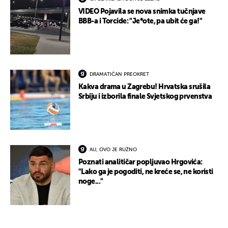
VIDEO Pojavila se nova snimka tučnjave
BBB-a i Torcide: "Je*ote, pa ubit će ga!"
DRAMATIČAN PREOKRET
Kakva drama u Zagrebu! Hrvatska srušila
Srbiju i izborila finale Svjetskog prvenstva
AU, OVO JE RUŽNO
Poznati analitičar popljuvao Hrgovića:
"Lako ga je pogoditi, ne kreće se, ne koristi
noge..."