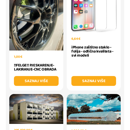
6,64 €
iPhone zaštitno staklo -
folija - odlična kvaliteta -
svi modeli
1,00 €
!!FELGE!! PJESKARENJE-
LAKIRANJE-CNC OBRADA
SAZNAJ VIŠE
SAZNAJ VIŠE