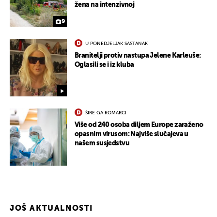
žena na intenzivnoj
9
U PONEDJELJAK SASTANAK
Branitelji protiv nastupa Jelene Karleuše:
Oglasili se i iz kluba
ŠIRE GA KOMARCI
Više od 240 osoba diljem Europe zaraženo
opasnim virusom: Najviše slučajeva u
našem susjedstvu
JOŠ AKTUALNOSTI