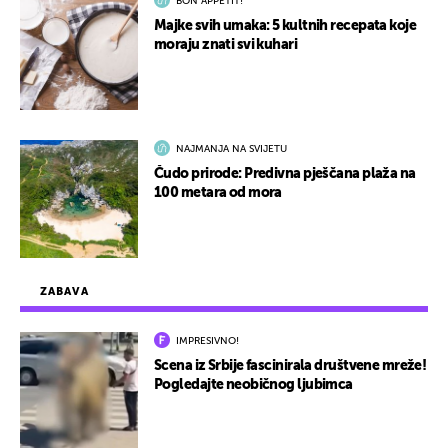
BON APPETIT!
Majke svih umaka: 5 kultnih recepata koje
moraju znati svi kuhari
NAJMANJA NA SVIJETU
Čudo prirode: Predivna pješčana plaža na
100 metara od mora
ZABAVA
IMPRESIVNO!
Scena iz Srbije fascinirala društvene mreže!
Pogledajte neobičnog ljubimca