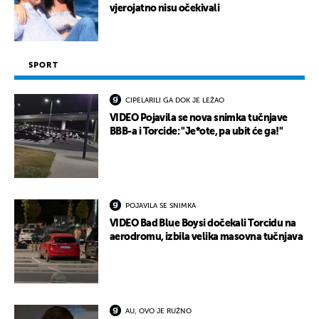
vjerojatno nisu očekivali
SPORT
CIPELARILI GA DOK JE LEŽAO
VIDEO Pojavila se nova snimka tučnjave
BBB-a i Torcide: "Je*ote, pa ubit će ga!"
POJAVILA SE SNIMKA
VIDEO Bad Blue Boysi dočekali Torcidu na
aerodromu, izbila velika masovna tučnjava
AU, OVO JE RUŽNO