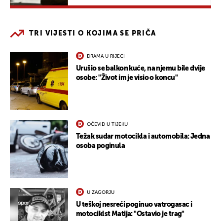
TRI VIJESTI O KOJIMA SE PRIČA
DRAMA U RIJECI
Urušio se balkon kuće, na njemu bile dvije
osobe: "Život im je visio o koncu"
OČEVID U TIJEKU
Težak sudar motocikla i automobila: Jedna
osoba poginula
U ZAGORJU
U teškoj nesreći poginuo vatrogasac i
motociklst Matija: "Ostavio je trag"