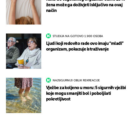
žena može ga doživjeti isključivo na ovaj
način
STUDIJA NA GOTOVO 1.900 OSOBA
Ljudi koji redovito rade ovo imaju “mlađi”
organizam, pokazuje istraživanje
NAJSIGURNIJI OBLIK REKREACIJE
Vježbe za koljeno u moru: 5 sigurnih vježbi
koje mogu smanjiti bol i poboljšati
pokretljivost