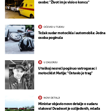
osobe: "Život im je visio o koncu"
OČEVID U TIJEKU
Težak sudar motocikla i automobila: Jedna
osoba poginula
U ZAGORJU
U teškoj nesreći poginuo vatrogasac i
motociklst Matija: "Ostavio je trag"
NOVI DETALJI
Ministar objavio nove detalje o sudaru
UKLJUČITE NOTIFIKACIJE
vlakova! Dvadeset je ozlijeđenih, mlađa