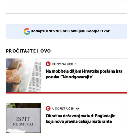
Dodajte DNEVNIK.hr u omiljeni Google izvor
PROČITAJTE I OVO
POZIV NA OPREZ
Na mobitele diljem Hrvatske poslana ista
poruka: "Ne odgovarajte"
U KORIST UČENIKA
Obrat na državnoj maturi: Pogledajte
koja nova pravila čekaju maturante