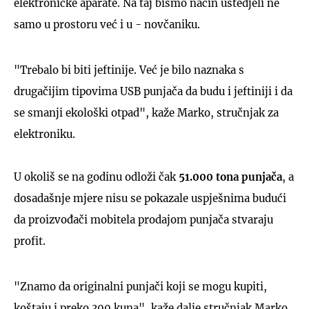
elektroničke aparate. Na taj bismo način uštedjeli ne
samo u prostoru već i u - novčaniku.
"Trebalo bi biti jeftinije. Već je bilo naznaka s
drugačijim tipovima USB punjača da budu i jeftiniji i da
se smanji ekološki otpad", kaže Marko, stručnjak za
elektroniku.
U okoliš se na godinu odloži čak
51.000 tona punjača
, a
dosadašnje mjere nisu se pokazale uspješnima budući
da proizvođači mobitela prodajom punjača stvaraju
profit.
"Znamo da originalni punjači koji se mogu kupiti,
koštaju i preko 300 kuna", kaže dalje stručnjak Marko.