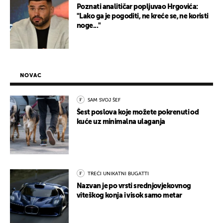
Poznati analitičar popljuvao Hrgovića:
"Lako ga je pogoditi, ne kreće se, ne koristi
noge..."
NOVAC
SAM SVOJ ŠEF
Šest poslova koje možete pokrenuti od
kuće uz minimalna ulaganja
TREĆI UNIKATNI BUGATTI
Nazvan je po vrsti srednjovjekovnog
viteškog konja i visok samo metar