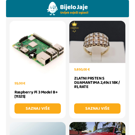
5.850,00 €
ZLATNI PRSTEN S
DIJAMANTIMA 2,49ct 18K /
55,00 €
R1, RATE
Raspberry Pi 3 Model B+
[11325]
SAZNAJ VIŠE
SAZNAJ VIŠE