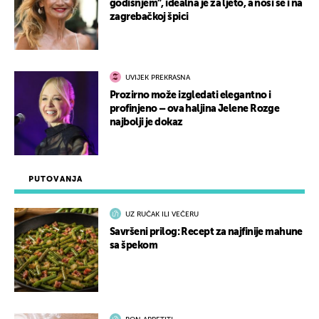
godišnjem”, idealna je za ljeto, a nosi se i na
zagrebačkoj špici
UVIJEK PREKRASNA
Prozirno može izgledati elegantno i
profinjeno – ova haljina Jelene Rozge
najbolji je dokaz
PUTOVANJA
UZ RUČAK ILI VEČERU
Savršeni prilog: Recept za najfinije mahune
sa špekom