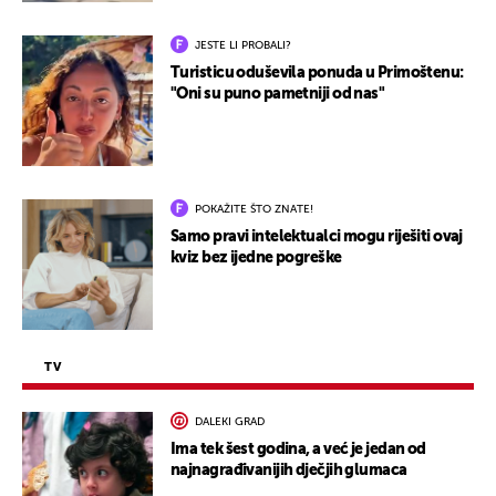
JESTE LI PROBALI?
Turisticu oduševila ponuda u Primoštenu:
"Oni su puno pametniji od nas"
POKAŽITE ŠTO ZNATE!
Samo pravi intelektualci mogu riješiti ovaj
kviz bez ijedne pogreške
TV
DALEKI GRAD
Ima tek šest godina, a već je jedan od
najnagrađivanijih dječjih glumaca