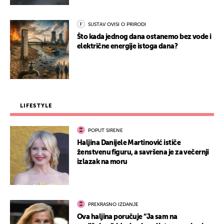
SUSTAV OVISI O PRIRODI
Što kada jednog dana ostanemo bez vode i
električne energije istoga dana?
LIFESTYLE
POPUT SIRENE
Haljina Danijele Martinović ističe
ženstvenu figuru, a savršena je za večernji
izlazak na moru
PREKRASNO IZDANJE
Ova haljina poručuje “Ja sam na