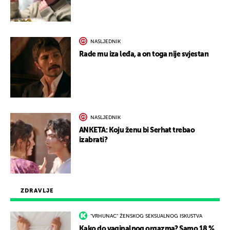
NASLJEDNIK
Rade mu iza leđa, a on toga nije svjestan
NASLJEDNIK
ANKETA: Koju ženu bi Serhat trebao
izabrati?
ZDRAVLJE
"VRHUNAC" ŽENSKOG SEKSUALNOG ISKUSTVA
Kako do vaginalnog orgazma? Samo 18 %