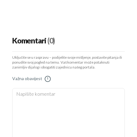
Komentari
(0)
Uključite se u raspravu – podijelite svoje mišljenje, postavite pitanja ili
ponudite svoj pogled na temu. Vaš komentar može potaknuti
zanimljiv dijalog i obogatiti zajednicu našeg portala.
Važna obavijest
!