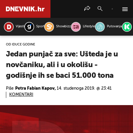
Vijesti
Sport
Showbizz
Lifestyle
Putovanja
PRETRAŽITE VIJESTI
OD IDUĆE GODINE
Jedan punjač za sve: Ušteda je u
novčaniku, ali i u okolišu -
godišnje ih se baci 51.000 tona
Piše
Petra Fabian Kapov,
14. studenoga 2019. @ 23:41
KOMENTARI