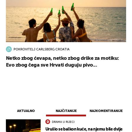
POKROVITELJ CARLSBERG CROATIA
Netko zbog ćevapa, netko zbog drške za motiku:
Evo zbog čega sve Hrvati duguju pivo...
AKTUALNO
NAJČITANIJE
NAJKOMENTIRANIJE
DRAMA U RIJECI
Urušio se balkon kuće, na njemu bile dvije