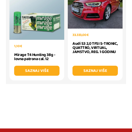
33.333,00 €
Audi S3 2,0 TFSI S-TRONIC,
1,10 €
QUATTRO, VIRTUAL,
JAMSTVO, REG. 1 GODINU
Mirage T4 Hunting 38g -
lovna patrona cal. 12
SAZNAJ VIŠE
SAZNAJ VIŠE