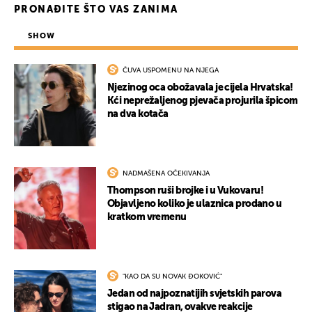
PRONAĐITE ŠTO VAS ZANIMA
SHOW
ČUVA USPOMENU NA NJEGA
Njezinog oca obožavala je cijela Hrvatska!
Kći neprežaljenog pjevača projurila špicom
na dva kotača
NADMAŠENA OČEKIVANJA
Thompson ruši brojke i u Vukovaru!
Objavljeno koliko je ulaznica prodano u
kratkom vremenu
"KAO DA SU NOVAK ĐOKOVIĆ"
Jedan od najpoznatijih svjetskih parova
stigao na Jadran, ovakve reakcije