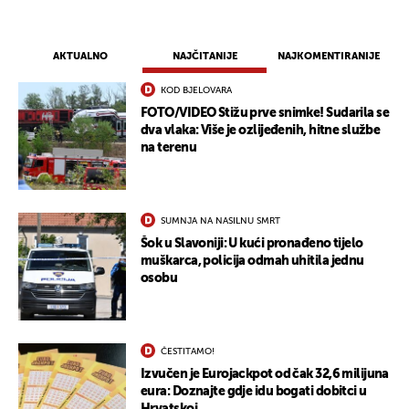
AKTUALNO
NAJČITANIJE
NAJKOMENTIRANIJE
KOD BJELOVARA
FOTO/VIDEO Stižu prve snimke! Sudarila se
dva vlaka: Više je ozlijeđenih, hitne službe
na terenu
SUMNJA NA NASILNU SMRT
Šok u Slavoniji: U kući pronađeno tijelo
muškarca, policija odmah uhitila jednu
osobu
ČESTITAMO!
Izvučen je Eurojackpot od čak 32,6 milijuna
eura: Doznajte gdje idu bogati dobitci u