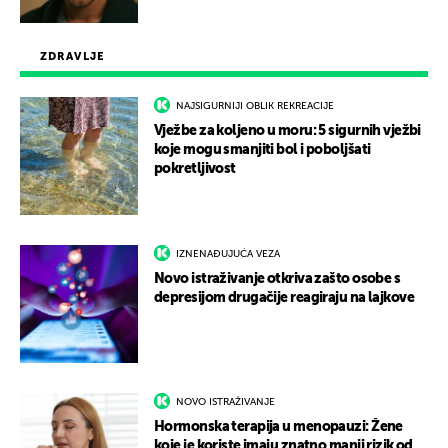
ZDRAVLJE
NAJSIGURNIJI OBLIK REKREACIJE
Vježbe za koljeno u moru: 5 sigurnih vježbi
koje mogu smanjiti bol i poboljšati
pokretljivost
IZNENAĐUJUĆA VEZA
Novo istraživanje otkriva zašto osobe s
depresijom drugačije reagiraju na lajkove
NOVO ISTRAŽIVANJE
Hormonska terapija u menopauzi: Žene
koje je koriste imaju znatno manji rizik od