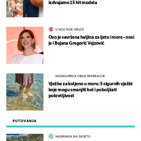
izdvajamo 15 hit modela
U NOJ NIJE VRUĆE
Ovo je savršena haljina za ljeto i more - nosi
je i Bojana Gregorić Vejzović
NAJSIGURNIJI OBLIK REKREACIJE
Vježbe za koljeno u moru: 5 sigurnih vježbi
koje mogu smanjiti bol i poboljšati
pokretljivost
PUTOVANJA
NAJMANJA NA SVIJETU