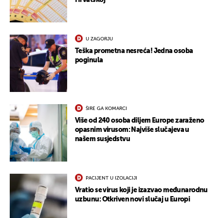
Hrvatskoj
U ZAGORJU
Teška prometna nesreća! Jedna osoba
poginula
ŠIRE GA KOMARCI
Više od 240 osoba diljem Europe zaraženo
opasnim virusom: Najviše slučajeva u
našem susjedstvu
PACIJENT U IZOLACIJI
Vratio se virus koji je izazvao međunarodnu
uzbunu: Otkriven novi slučaj u Europi