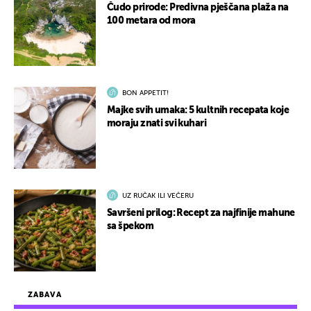
Čudo prirode: Predivna pješčana plaža na
100 metara od mora
BON APPETIT!
Majke svih umaka: 5 kultnih recepata koje
moraju znati svi kuhari
UZ RUČAK ILI VEČERU
Savršeni prilog: Recept za najfinije mahune
sa špekom
ZABAVA