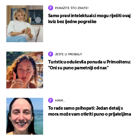
POKAŽITE ŠTO ZNATE!
Samo pravi intelektualci mogu riješiti ovaj
kviz bez ijedne pogreške
JESTE LI PROBALI?
Turisticu oduševila ponuda u Primoštenu:
"Oni su puno pametniji od nas"
HMM…
To rade samo psihopati: Jedan detalj s
mora može vam otkriti puno o prijateljima