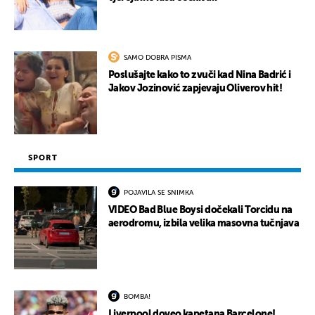
SAMO DOBRA PISMA
Poslušajte kako to zvuči kad Nina Badrić i
Jakov Jozinović zapjevaju Oliverov hit!
SPORT
POJAVILA SE SNIMKA
VIDEO Bad Blue Boysi dočekali Torcidu na
aerodromu, izbila velika masovna tučnjava
BOMBA!
Liverpool doveo kapetana Barcelone!