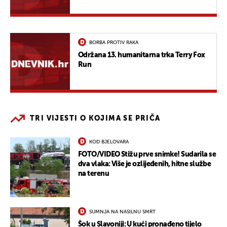
BORBA PROTIV RAKA
Održana 13. humanitarna trka Terry Fox
Run
TRI VIJESTI O KOJIMA SE PRIČA
KOD BJELOVARA
FOTO/VIDEO Stižu prve snimke! Sudarila se
dva vlaka: Više je ozlijeđenih, hitne službe
na terenu
SUMNJA NA NASILNU SMRT
Šok u Slavoniji: U kući pronađeno tijelo