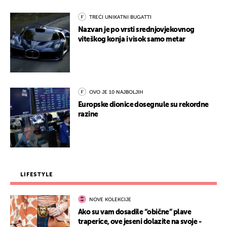
TREĆI UNIKATNI BUGATTI
Nazvan je po vrsti srednjovjekovnog
viteškog konja i visok samo metar
OVO JE 10 NAJBOLJIH
Europske dionice dosegnule su rekordne
razine
LIFESTYLE
NOVE KOLEKCIJE
Ako su vam dosadile “obične” plave
traperice, ove jeseni dolazite na svoje -