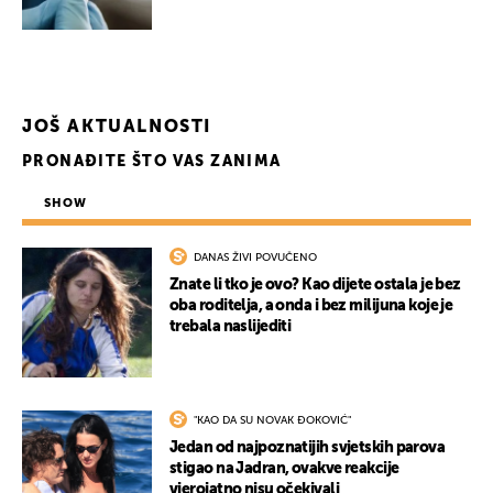
JOŠ AKTUALNOSTI
PRONAĐITE ŠTO VAS ZANIMA
SHOW
DANAS ŽIVI POVUČENO
Znate li tko je ovo? Kao dijete ostala je bez
oba roditelja, a onda i bez milijuna koje je
trebala naslijediti
"KAO DA SU NOVAK ĐOKOVIĆ"
Jedan od najpoznatijih svjetskih parova
stigao na Jadran, ovakve reakcije
vjerojatno nisu očekivali