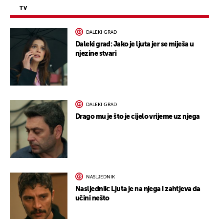
TV
DALEKI GRAD
Daleki grad: Jako je ljuta jer se miješa u
njezine stvari
DALEKI GRAD
Drago mu je što je cijelo vrijeme uz njega
NASLJEDNIK
Nasljednik: Ljuta je na njega i zahtjeva da
učini nešto