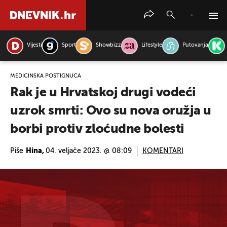
Vijesti
Sport
Showbizz
Lifestyle
Putovanja
PRETRAŽITE VIJESTI
MEDICINSKA POSTIGNUĆA
Rak je u Hrvatskoj drugi vodeći
uzrok smrti: Ovo su nova oružja u
borbi protiv zloćudne bolesti
Piše
Hina,
04. veljače 2023. @ 08:09
KOMENTARI