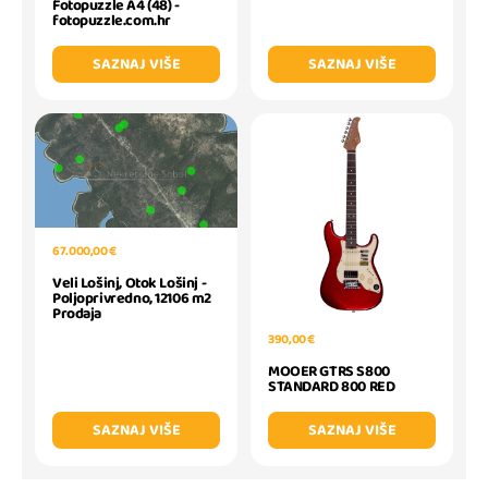
Fotopuzzle A4 (48) -
fotopuzzle.com.hr
SAZNAJ VIŠE
SAZNAJ VIŠE
67.000,00 €
Veli Lošinj, Otok Lošinj -
Poljoprivredno, 12106 m2
Prodaja
390,00 €
MOOER GTRS S800
STANDARD 800 RED
SAZNAJ VIŠE
SAZNAJ VIŠE