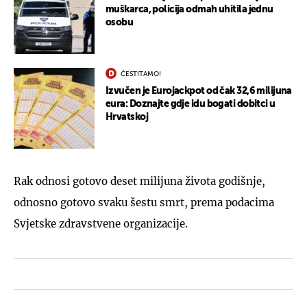
muškarca, policija odmah uhitila jednu
osobu
ČESTITAMO!
Izvučen je Eurojackpot od čak 32,6 milijuna
eura: Doznajte gdje idu bogati dobitci u
Hrvatskoj
Rak odnosi gotovo deset milijuna života godišnje,
odnosno gotovo svaku šestu smrt, prema podacima
Svjetske zdravstvene organizacije.