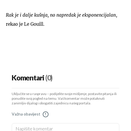
Rak je i dalje kušnja, no napredak je eksponencijalan
,
rekao je Le Gouill.
Komentari
(0)
Uključite se u raspravu – podijelite svoje mišljenje, postavite pitanja ili
ponudite svoj pogled na temu. Vaš komentar može potaknuti
zanimljiv dijalog i obogatiti zajednicu našeg portala.
Važna obavijest
!