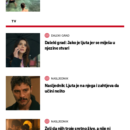
TV
DALEKI GRAD
Daleki grad: Jako je ljuta jer se miješa u
njezine stvari
NASLJEDNIK
Nasljednik: Ljuta je na njega i zahtjeva da
učini nešto
NASLJEDNIK
Želi da njih troje sretno žive, a nije ni