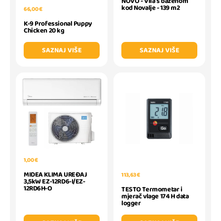
NOVO - Vila s bazenom
kod Novalje - 139 m2
66,00 €
K-9 Professional Puppy
Chicken 20 kg
SAZNAJ VIŠE
SAZNAJ VIŠE
1,00 €
MIDEA KLIMA UREĐAJ
113,63 €
3,5kW EZ-12RD6-I/EZ-
12RD6H-O
TESTO Termometar i
mjerač vlage 174 H data
logger