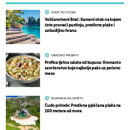
VODIČ PO OTOKU
Veličanstveni Brač: Kameni otok na kojem
ćete pronaći pustinju, predivne plaže i
uzbudljivu hranu
OBVEZNO PROBATI!
Prefina ljetna salata od kupusa: Kremasto
savršenstvo koje najbolje paše uz pečeno
meso
NAJMANJA NA SVIJETU
Čudo prirode: Predivna pješčana plaža na
100 metara od mora