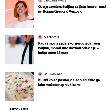
U NOJ NIJE VRUĆE
Ovo je savršena haljina za ljeto i more - nosi
je i Bojana Gregorić Vejzović
BAŠ EFEKTNA
Kada smo na zadarskoj rivi ugledali ovu
haljinu, morali smo doznati odakle je –
košta samo 18 eura
MA, SAVRŠENO!
Kultni kolač postao je sladoled, tako ga
lako možete napraviti sami
PUTOVANJA