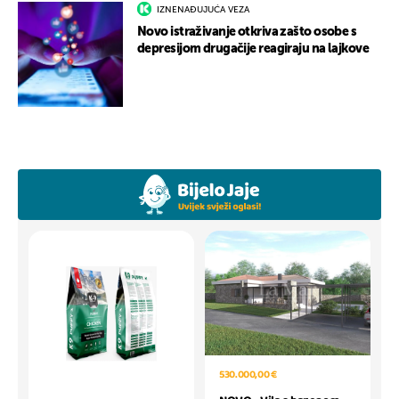
IZNENAĐUJUĆA VEZA
Novo istraživanje otkriva zašto osobe s
depresijom drugačije reagiraju na lajkove
530.000,00 €