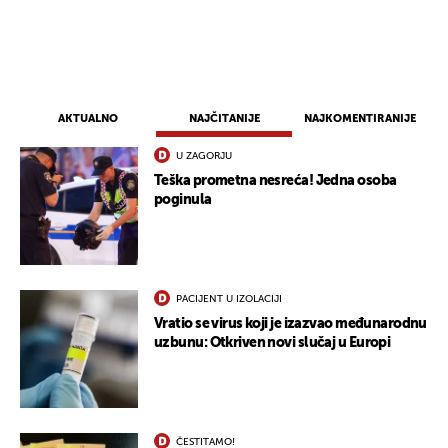
AKTUALNO
NAJČITANIJE
NAJKOMENTIRANIJE
U ZAGORJU
Teška prometna nesreća! Jedna osoba
poginula
PACIJENT U IZOLACIJI
Vratio se virus koji je izazvao međunarodnu
uzbunu: Otkriven novi slučaj u Europi
ČESTITAMO!