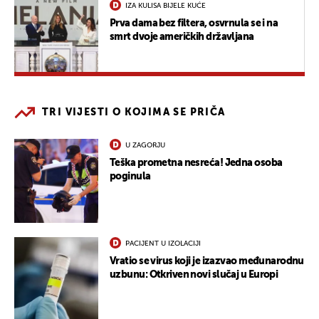
IZA KULISA BIJELE KUĆE
Prva dama bez filtera, osvrnula se i na
smrt dvoje američkih državljana
TRI VIJESTI O KOJIMA SE PRIČA
U ZAGORJU
Teška prometna nesreća! Jedna osoba
poginula
PACIJENT U IZOLACIJI
Vratio se virus koji je izazvao međunarodnu
uzbunu: Otkriven novi slučaj u Europi