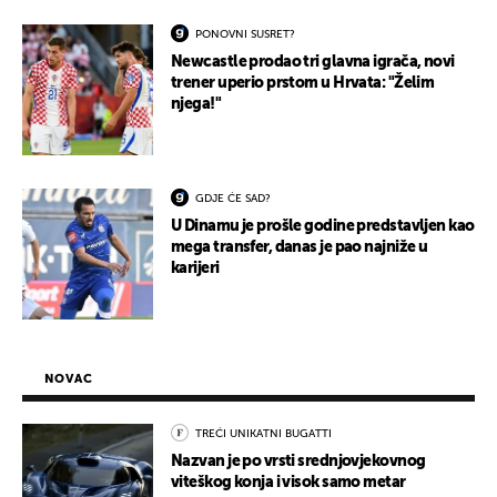
PONOVNI SUSRET?
Newcastle prodao tri glavna igrača, novi
trener uperio prstom u Hrvata: "Želim
njega!"
GDJE ĆE SAD?
U Dinamu je prošle godine predstavljen kao
mega transfer, danas je pao najniže u
karijeri
NOVAC
TREĆI UNIKATNI BUGATTI
Nazvan je po vrsti srednjovjekovnog
viteškog konja i visok samo metar