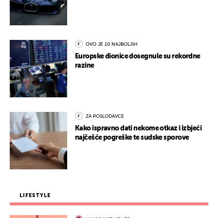
OVO JE 10 NAJBOLJIH
Europske dionice dosegnule su rekordne
razine
ZA POSLODAVCE
Kako ispravno dati nekome otkaz i izbjeći
najčešće pogreške te sudske sporove
LIFESTYLE