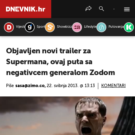
Vijesti
Sport
Showbizz
Lifestyle
Putovanja
PRETRAŽITE VIJESTI
Objavljen novi trailer za
Supermana, ovaj puta sa
negativcem generalom Zodom
Piše
sasa@zimo.co,
22. svibnja 2013. @ 13:13
KOMENTARI