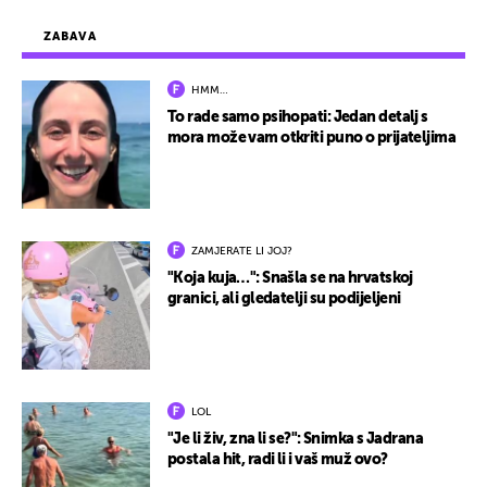
ZABAVA
HMM…
To rade samo psihopati: Jedan detalj s
mora može vam otkriti puno o prijateljima
ZAMJERATE LI JOJ?
"Koja kuja…": Snašla se na hrvatskoj
granici, ali gledatelji su podijeljeni
LOL
"Je li živ, zna li se?": Snimka s Jadrana
postala hit, radi li i vaš muž ovo?