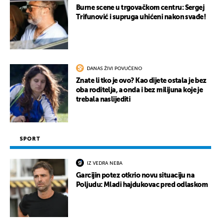
Burne scene u trgovačkom centru: Sergej
Trifunović i supruga uhićeni nakon svađe!
DANAS ŽIVI POVUČENO
Znate li tko je ovo? Kao dijete ostala je bez
oba roditelja, a onda i bez milijuna koje je
trebala naslijediti
SPORT
IZ VEDRA NEBA
Garcijin potez otkrio novu situaciju na
Poljudu: Mladi hajdukovac pred odlaskom