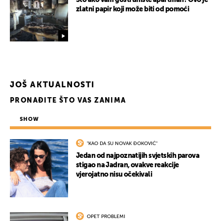
Što ako vam gosti unište apartman? Ovo je
zlatni papir koji može biti od pomoći
JOŠ AKTUALNOSTI
PRONAĐITE ŠTO VAS ZANIMA
SHOW
"KAO DA SU NOVAK ĐOKOVIĆ"
UKLJUČITE NOTIFIKACIJE
Jedan od najpoznatijih svjetskih parova
stigao na Jadran, ovakve reakcije
vjerojatno nisu očekivali
OPET PROBLEMI