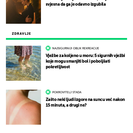
svjesna da ga je odavno izgubila
ZDRAVLJE
NAJSIGURNIJI OBLIK REKREACIJE
Vježbe za koljeno u moru: 5 sigurnih vježbi
koje mogu smanjiti bol i poboljšati
pokretljivost
POKROVITELJ STADA
Zašto neki ljudi izgore na suncu već nakon
15 minuta, a drugi ne?