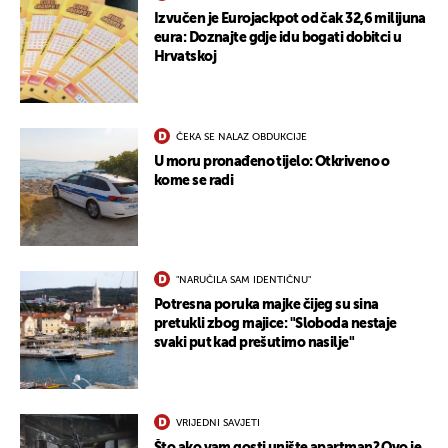
Izvučen je Eurojackpot od čak 32,6 milijuna
eura: Doznajte gdje idu bogati dobitci u
Hrvatskoj
ČEKA SE NALAZ OBDUKCIJE
U moru pronađeno tijelo: Otkriveno o
kome se radi
"NARUČILA SAM IDENTIČNU"
Potresna poruka majke čijeg su sina
pretukli zbog majice: "Sloboda nestaje
svaki put kad prešutimo nasilje"
VRIJEDNI SAVJETI