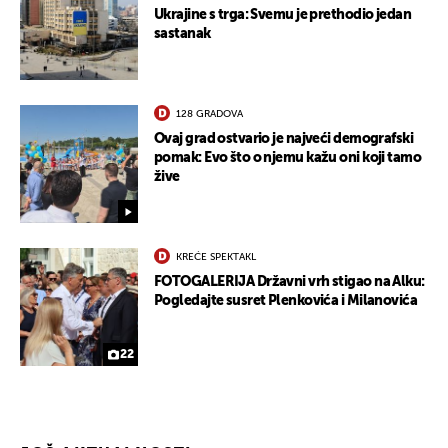
Ukrajine s trga: Svemu je prethodio jedan
sastanak
128 GRADOVA
Ovaj grad ostvario je najveći demografski
pomak: Evo što o njemu kažu oni koji tamo
žive
UKLJUČITE NOTIFIKACIJE
KREĆE SPEKTAKL
FOTOGALERIJA Državni vrh stigao na Alku:
Pogledajte susret Plenkovića i Milanovića
22