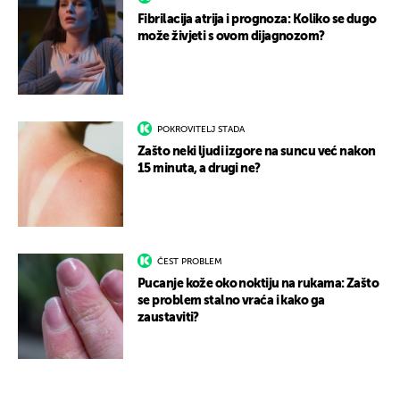
Fibrilacija atrija i prognoza: Koliko se dugo
može živjeti s ovom dijagnozom?
POKROVITELJ STADA
Zašto neki ljudi izgore na suncu već nakon
15 minuta, a drugi ne?
ČEST PROBLEM
Pucanje kože oko noktiju na rukama: Zašto
se problem stalno vraća i kako ga
zaustaviti?