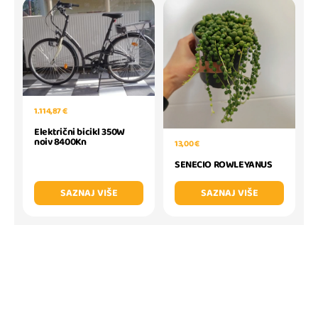
1.114,87 €
Električni bicikl 350W
noiv 8400Kn
13,00 €
SENECIO ROWLEYANUS
SAZNAJ VIŠE
SAZNAJ VIŠE