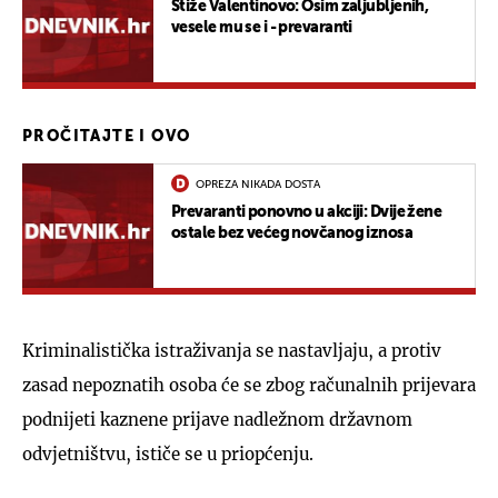
Stiže Valentinovo: Osim zaljubljenih,
vesele mu se i - prevaranti
PROČITAJTE I OVO
OPREZA NIKADA DOSTA
Prevaranti ponovno u akciji: Dvije žene
ostale bez većeg novčanog iznosa
Kriminalistička istraživanja se nastavljaju, a protiv
zasad nepoznatih osoba će se zbog računalnih prijevara
podnijeti kaznene prijave nadležnom državnom
odvjetništvu, ističe se u priopćenju.