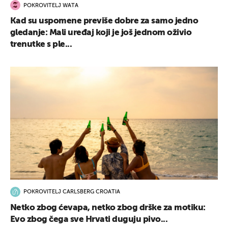
POKROVITELJ WATA
Kad su uspomene previše dobre za samo jedno
gledanje: Mali uređaj koji je još jednom oživio
trenutke s ple...
POKROVITELJ CARLSBERG CROATIA
Netko zbog ćevapa, netko zbog drške za motiku:
Evo zbog čega sve Hrvati duguju pivo...