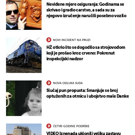
Neviđene mjere osiguranja: Godinama se
skrivao i gradio carstvo, a sada su za
njegovo izručenje naručili posebno vozilo
NOVI INCIDENT NA PRUZI
HŽ otkrio što se dogodilo sa strojovođom
koji je prošao kroz crveno: Pokrenut
inspekcijski nadzor
NOVA ODLUKA SUDA
Slučaj pun propusta: Smanjuje se broj
optuženih za otmicu i ubojstvo male Danke
ČETIRI GODINE PODRŠKE
VIDEO Iznenada uklonili veliku zastavu