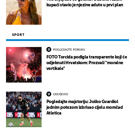
kupaći stavio je njezine adute u prvi plan
SPORT
POGLEDAJTE PORUKU
FOTO Torcida podigla transparente koji će
odjeknuti Hrvatskom: Prozvali "moralne
vertikale"
ODUŠEVIO
Pogledajte majstoriju: Joško Gvardiol
jednim potezom izbrisao cijelu momčad
Atletica