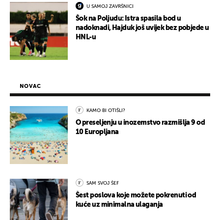
U SAMOJ ZAVRŠNICI
Šok na Poljudu: Istra spasila bod u
nadoknadi, Hajduk još uvijek bez pobjede u
HNL-u
NOVAC
KAMO BI OTIŠLI?
O preseljenju u inozemstvo razmišlja 9 od
10 Europljana
SAM SVOJ ŠEF
Šest poslova koje možete pokrenuti od
kuće uz minimalna ulaganja