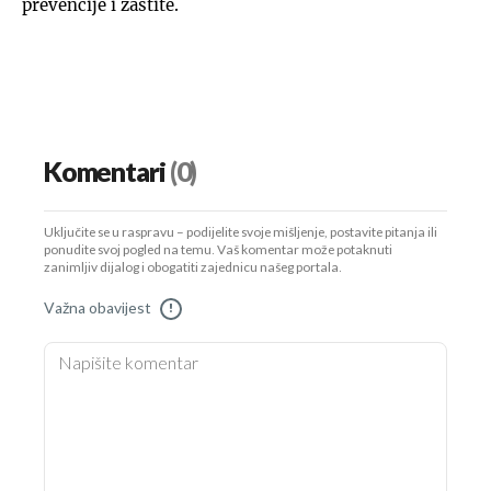
prevencije i zaštite.
Komentari
(0)
Uključite se u raspravu – podijelite svoje mišljenje, postavite pitanja ili
ponudite svoj pogled na temu. Vaš komentar može potaknuti
zanimljiv dijalog i obogatiti zajednicu našeg portala.
Važna obavijest
!