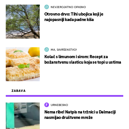
NEVJEROJATNO OPASNO
Otrovno drvo: Tihi ubojica koji je
najopasniji kada padne kiša
MA, SAVRŠENSTVO!
Kolač s limunom i sirom: Recept za
božanstvenu slasticu koja se topi u ustima
ZABAVA
URNEBESNO
Nema ribe! Natpis na tržnici u Dalmaciji
nasmijao društvene mreže