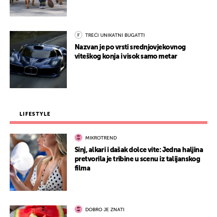
TREĆI UNIKATNI BUGATTI
Nazvan je po vrsti srednjovjekovnog
viteškog konja i visok samo metar
LIFESTYLE
MIKROTREND
Sinj, alkari i dašak dolce vite: Jedna haljina
pretvorila je tribine u scenu iz talijanskog
filma
DOBRO JE ZNATI