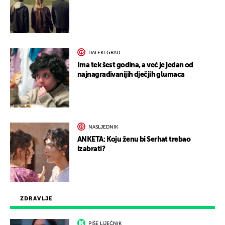
DALEKI GRAD
Ima tek šest godina, a već je jedan od
najnagrađivanijih dječjih glumaca
NASLJEDNIK
ANKETA: Koju ženu bi Serhat trebao
izabrati?
ZDRAVLJE
PIŠE LIJEČNIK