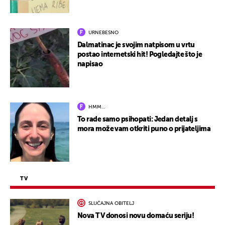
URNEBESNO
Dalmatinac je svojim natpisom u vrtu
postao internetski hit! Pogledajte što je
napisao
HMM…
To rade samo psihopati: Jedan detalj s
mora može vam otkriti puno o prijateljima
TV
SLUČAJNA OBITELJ
Nova TV donosi novu domaću seriju!