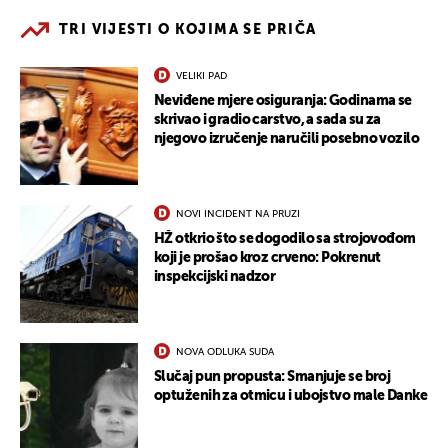
TRI VIJESTI O KOJIMA SE PRIČA
VELIKI PAD
Neviđene mjere osiguranja: Godinama se
skrivao i gradio carstvo, a sada su za
njegovo izručenje naručili posebno vozilo
NOVI INCIDENT NA PRUZI
HŽ otkrio što se dogodilo sa strojovođom
koji je prošao kroz crveno: Pokrenut
inspekcijski nadzor
NOVA ODLUKA SUDA
Slučaj pun propusta: Smanjuje se broj
optuženih za otmicu i ubojstvo male Danke