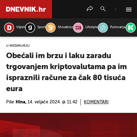
Vijesti
Sport
Showbizz
Lifestyle
Putovanja
PRETRAŽITE VIJESTI
U MEĐIMURJU
Obećali im brzu i laku zaradu
trgovanjem kriptovalutama pa im
ispraznili račune za čak 80 tisuća
eura
Piše
Hina,
14. veljače 2024. @ 11:42
KOMENTARI