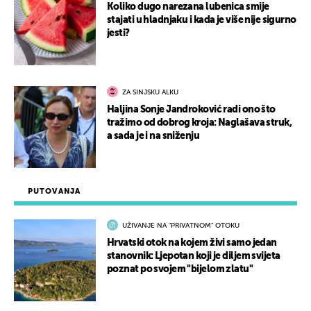
Koliko dugo narezana lubenica smije
stajati u hladnjaku i kada je više nije sigurno
jesti?
ZA SINJSKU ALKU
Haljina Sonje Jandroković radi ono što
tražimo od dobrog kroja: Naglašava struk,
a sada je i na sniženju
PUTOVANJA
UŽIVANJE NA "PRIVATNOM" OTOKU
Hrvatski otok na kojem živi samo jedan
stanovnik: Ljepotan koji je diljem svijeta
poznat po svojem "bijelom zlatu"