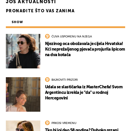
JOŠ AKTUALNOSTI
PRONAĐITE ŠTO VAS ZANIMA
SHOW
ČUVA USPOMENU NA NJEGA
Njezinog oca obožavala je cijela Hrvatska!
Kći neprežaljenog pjevača projurila špicom
na dva kotača
BAJKOVITI PRIZORI
Udala se slastičarka iz MasterChefa! Svom
Argentincu izrekla je "da" u rodnoj
Hercegovini
PRKOSI VREMENU
Tko bi joj dao 58 godina? Duboko rezani