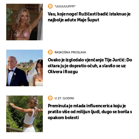
"UUUUUUFFFF"
Vau, koje noge! Ružičasti badić istaknuo je
najbolje adute Maje Šuput
RASKOŠNA PROSLAVA
Ovako je izgledalo vjenčanje Tije Jurčić: Do
oltara ju je dopratio očuh, a slavilo se uz
Olivera i Rozgu
U 27. GODINI
Preminula je mlada influencerica koju je
pratilo više od milijun ljudi, dugo se borila s
opakom bolesti