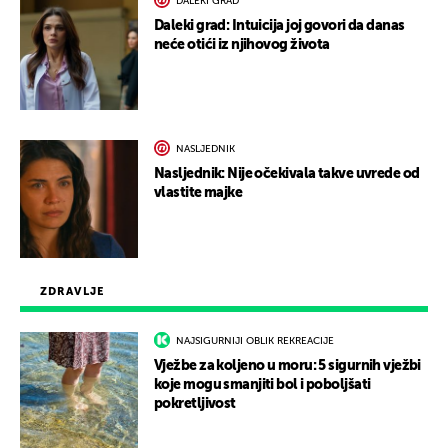
DALEKI GRAD
Daleki grad: Intuicija joj govori da danas
neće otići iz njihovog života
NASLJEDNIK
Nasljednik: Nije očekivala takve uvrede od
vlastite majke
ZDRAVLJE
NAJSIGURNIJI OBLIK REKREACIJE
Vježbe za koljeno u moru: 5 sigurnih vježbi
koje mogu smanjiti bol i poboljšati
pokretljivost