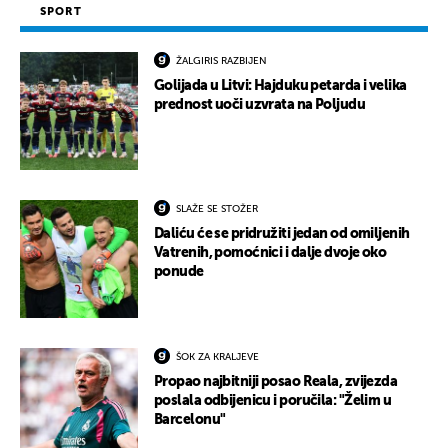
SPORT
ŽALGIRIS RAZBIJEN
Golijada u Litvi: Hajduku petarda i velika
prednost uoči uzvrata na Poljudu
SLAŽE SE STOŽER
Daliću će se pridružiti jedan od omiljenih
Vatrenih, pomoćnici i dalje dvoje oko
ponude
ŠOK ZA KRALJEVE
Propao najbitniji posao Reala, zvijezda
poslala odbijenicu i poručila: "Želim u
Barcelonu"