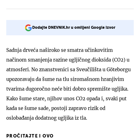
Dodajte DNEVNIK.hr u omiljeni Google izvor
Sadnja drveća naširoko se smatra učinkovitim
načinom smanjenja razine ugljičnog dioksida (CO2) u
atmosferi. No znanstvenici sa Sveučilišta u Göteborgu
upozoravaju da šume na tlu siromašnom hranjivim
tvarima dugoročno neće biti dobro spremište ugljika.
Kako šume stare, njihov unos CO2 opada i, svaki put
kada se šume sade, postoji zapravo rizik od
oslobađanja dodatnog ugljika iz tla.
PROČITAJTE I OVO