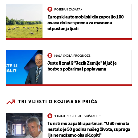
POSEBAN ZADATAK
Europski automobilski div zaposlio 100
ovaca dok se sprema za masovna
otpuštanja ljudi
MALA ŠKOLA PROGNOZE
Jeste li znali? "Jezik Zemlje" ključ je
borbe s požarima i poplavama
TRI VIJESTI O KOJIMA SE PRIČA
"I DALJE SU PLESALI, VRIŠTALI..."
Turisti mu zapalili apartman: "U 30 minuta
nestalo je 50 godina našeg života, supruga
i ja ne možemo oka sklopiti"