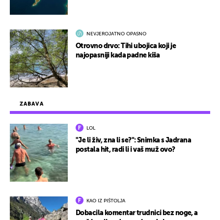
NEVJEROJATNO OPASNO
Otrovno drvo: Tihi ubojica koji je
najopasniji kada padne kiša
ZABAVA
LOL
"Je li živ, zna li se?": Snimka s Jadrana
postala hit, radi li i vaš muž ovo?
KAO IZ PIŠTOLJA
Dobacila komentar trudnici bez noge, a