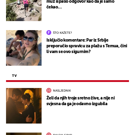
muž ispalio odgovor kao da je samo
čekao…
ŠTO KAŽETE?
Isključio komentare: Par iz Srbije
preporučio spravicu za plažu s Temua, čini
li vam se ovo sigurnim?
TV
NASLJEDNIK
Želi da njih troje sretno žive, a nije ni
svjesna da ga je odavno izgubila