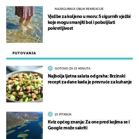
NAJSIGURNIJI OBLIK REKREACIJE
Vježbe za koljeno u moru: 5 sigurnih vježbi
koje mogu smanjiti bol i poboljšati
pokretljivost
PUTOVANJA
GOTOVO ZA 15 MINUTA
Najbolja ljetna salata od graha: Brzinski
recept za dane kada je prevruće za kuhanje
15 PITANJA
Kviz općeg znanja: Za one pred kojima se i
Google može sakriti