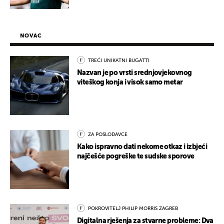
NOVAC
TREĆI UNIKATNI BUGATTI
Nazvan je po vrsti srednjovjekovnog
viteškog konja i visok samo metar
ZA POSLODAVCE
Kako ispravno dati nekome otkaz i izbjeći
najčešće pogreške te sudske sporove
POKROVITELJ PHILIP MORRIS ZAGREB
Digitalna rješenja za stvarne probleme: Dva