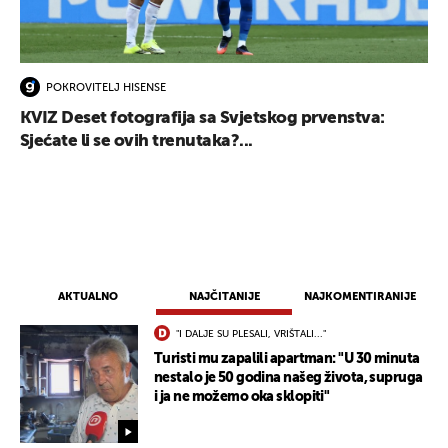
POKROVITELJ HISENSE
KVIZ Deset fotografija sa Svjetskog prvenstva:
UKLJUČITE NOTIFIKACIJE
Sjećate li se ovih trenutaka?...
AKTUALNO
NAJČITANIJE
NAJKOMENTIRANIJE
"I DALJE SU PLESALI, VRIŠTALI..."
Turisti mu zapalili apartman: "U 30 minuta
nestalo je 50 godina našeg života, supruga
i ja ne možemo oka sklopiti"