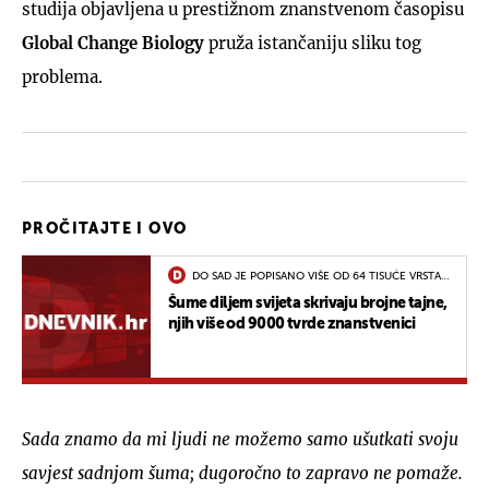
studija objavljena u prestižnom znanstvenom časopisu
Global Change Biology
pruža istančaniju sliku tog
problema.
PROČITAJTE I OVO
DO SAD JE POPISANO VIŠE OD 64 TISUĆE VRSTA
DRVEĆA
Šume diljem svijeta skrivaju brojne tajne,
njih više od 9000 tvrde znanstvenici
Sada znamo da mi ljudi ne možemo samo ušutkati svoju
savjest sadnjom šuma; dugoročno to zapravo ne pomaže.