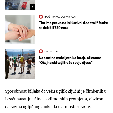
IMAŠ PRAVO, OSTVARI GA!
Tko ima pravo na inkluzivni dodatak? Može
se dobiti i 720 eura
KAOS U CEUTI
Na stotine maloljetnika lutaju ulicama:
"Očajne obitelji traže svoju djecu"
Sposobnost biljaka da vežu ugljik ključni je čimbenik u
izračunavanju učinaka klimatskih promjena, obzirom
da razina ugljičnog dioksida u atmosferi raste.