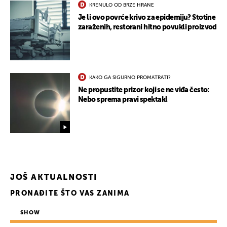
KRENULO OD BRZE HRANE
Je li ovo povrće krivo za epidemiju? Stotine
zaraženih, restorani hitno povukli proizvod
KAKO GA SIGURNO PROMATRATI?
Ne propustite prizor koji se ne viđa često:
Nebo sprema pravi spektakl
JOŠ AKTUALNOSTI
PRONAĐITE ŠTO VAS ZANIMA
SHOW