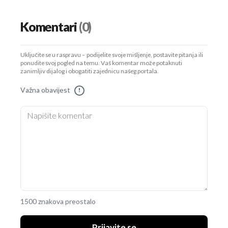
Komentari
(0)
Uključite se u raspravu – podijelite svoje mišljenje, postavite pitanja ili
ponudite svoj pogled na temu. Vaš komentar može potaknuti
zanimljiv dijalog i obogatiti zajednicu našeg portala.
Važna obavijest
!
1500 znakova preostalo
Prijavite se