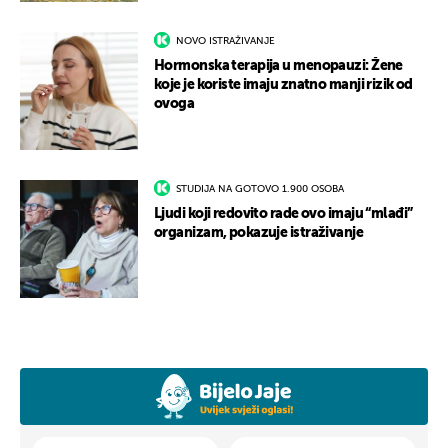
NOVO ISTRAŽIVANJE
Hormonska terapija u menopauzi: Žene
koje je koriste imaju znatno manji rizik od
ovoga
STUDIJA NA GOTOVO 1.900 OSOBA
Ljudi koji redovito rade ovo imaju “mlađi”
organizam, pokazuje istraživanje