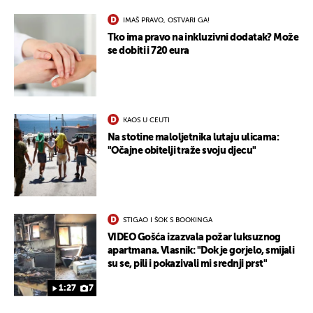
IMAŠ PRAVO, OSTVARI GA!
Tko ima pravo na inkluzivni dodatak? Može
se dobiti i 720 eura
KAOS U CEUTI
Na stotine maloljetnika lutaju ulicama:
"Očajne obitelji traže svoju djecu"
STIGAO I ŠOK S BOOKINGA
VIDEO Gošća izazvala požar luksuznog
apartmana. Vlasnik: "Dok je gorjelo, smijali
su se, pili i pokazivali mi srednji prst"
1:27
7