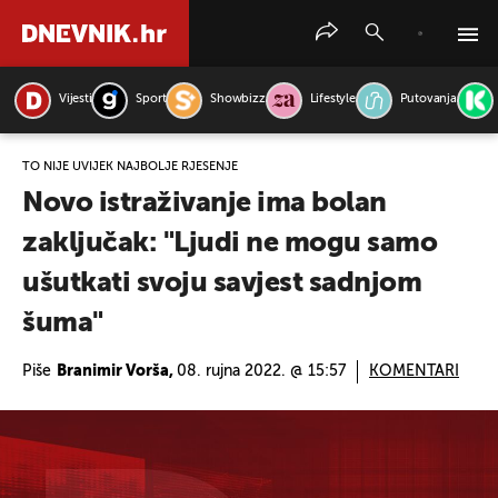
Vijesti
Sport
Showbizz
Lifestyle
Putovanja
PRETRAŽITE VIJESTI
TO NIJE UVIJEK NAJBOLJE RJEŠENJE
Novo istraživanje ima bolan
zaključak: "Ljudi ne mogu samo
ušutkati svoju savjest sadnjom
šuma"
Piše
Branimir Vorša,
08. rujna 2022. @ 15:57
KOMENTARI