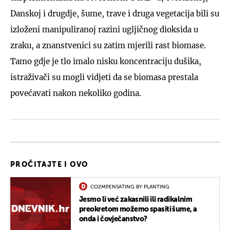
Danskoj i drugdje, šume, trave i druga vegetacija bili su
izloženi manipuliranoj razini ugljičnog dioksida u
zraku, a znanstvenici su zatim mjerili rast biomase.
Tamo gdje je tlo imalo nisku koncentraciju dušika,
istraživači su mogli vidjeti da se biomasa prestala
povećavati nakon nekoliko godina.
PROČITAJTE I OVO
CO2MPENSATING BY PLANTING
Jesmo li već zakasnili ili radikalnim
preokretom možemo spasiti šume, a
onda i čovječanstvo?