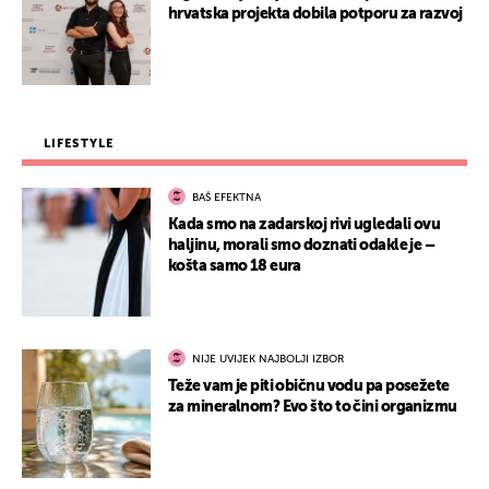
hrvatska projekta dobila potporu za razvoj
LIFESTYLE
BAŠ EFEKTNA
Kada smo na zadarskoj rivi ugledali ovu
haljinu, morali smo doznati odakle je –
košta samo 18 eura
NIJE UVIJEK NAJBOLJI IZBOR
Teže vam je piti običnu vodu pa posežete
za mineralnom? Evo što to čini organizmu