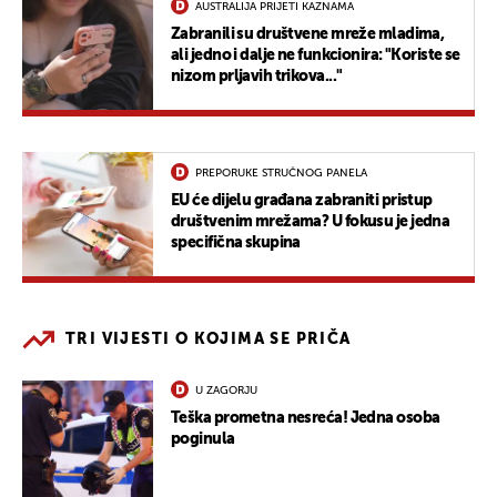
AUSTRALIJA PRIJETI KAZNAMA
Zabranili su društvene mreže mladima,
ali jedno i dalje ne funkcionira: "Koriste se
nizom prljavih trikova..."
PREPORUKE STRUČNOG PANELA
EU će dijelu građana zabraniti pristup
društvenim mrežama? U fokusu je jedna
specifična skupina
TRI VIJESTI O KOJIMA SE PRIČA
U ZAGORJU
Teška prometna nesreća! Jedna osoba
poginula