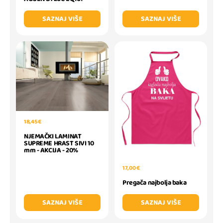
SAZNAJ VIŠE
SAZNAJ VIŠE
18,45 €
NJEMAČKI LAMINAT
SUPREME HRAST SIVI 10
mm - AKCIJA - 20%
17,00 €
Pregača najbolja baka
SAZNAJ VIŠE
SAZNAJ VIŠE