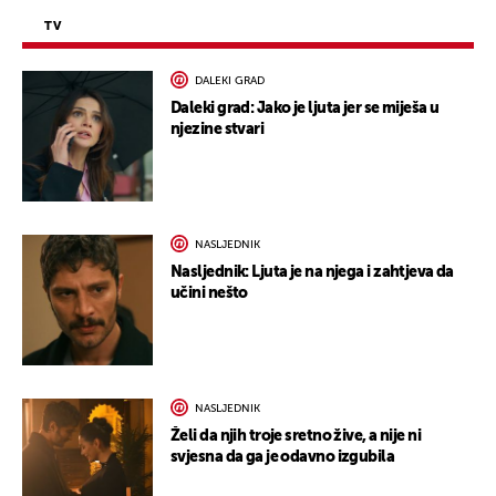
TV
DALEKI GRAD
Daleki grad: Jako je ljuta jer se miješa u
njezine stvari
NASLJEDNIK
Nasljednik: Ljuta je na njega i zahtjeva da
učini nešto
NASLJEDNIK
Želi da njih troje sretno žive, a nije ni
svjesna da ga je odavno izgubila