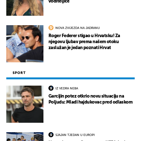
voditeljice
NOVA ZVIJEZDA NA JADRANU
Roger Federer stigao u Hrvatsku! Za
njegovu ljubav prema našem otoku
zaslužan je jedan poznati Hrvat
SPORT
IZ VEDRA NEBA
Garcijin potez otkrio novu situaciju na
Poljudu: Mladi hajdukovac pred odlaskom
SJAJAN TJEDAN U EUROPI