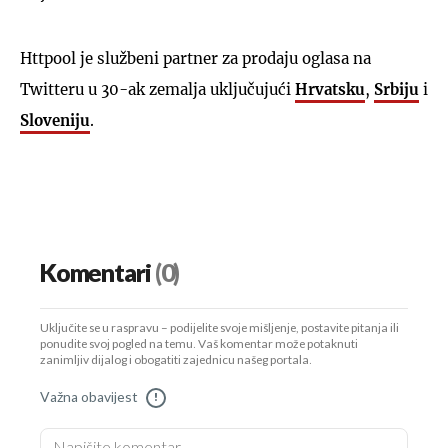
Httpool je službeni partner za prodaju oglasa na
Twitteru u 30-ak zemalja uključujući
Hrvatsku
,
Srbiju
i
Sloveniju
.
Komentari
(0)
Uključite se u raspravu – podijelite svoje mišljenje, postavite pitanja ili
ponudite svoj pogled na temu. Vaš komentar može potaknuti
zanimljiv dijalog i obogatiti zajednicu našeg portala.
Važna obavijest
!