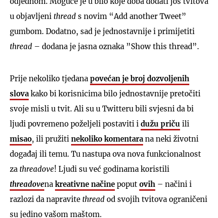
odjednom. Moguće je u bilo koje doba dodati još tvitova
u objavljeni
thread
s novim “Add another Tweet”
gumbom. Dodatno, sad je jednostavnije i primijetiti
thread
– dodana je jasna oznaka ”Show this thread”.
Prije nekoliko tjedana
povećan je broj dozvoljenih
slova
kako bi korisnicima bilo jednostavnije pretočiti
svoje misli u tvit. Ali su u Twitteru bili svjesni da bi
ljudi povremeno poželjeli postaviti i
dužu priču
ili
misao
, ili pružiti
nekoliko komentara
na neki životni
događaj ili temu. Tu nastupa ova nova funkcionalnost
za
threadove
! Ljudi su već godinama koristili
threadove
na
kreativne načine
poput
ovih
– načini i
razlozi da napravite
thread
od svojih tvitova ograničeni
su jedino vašom maštom.