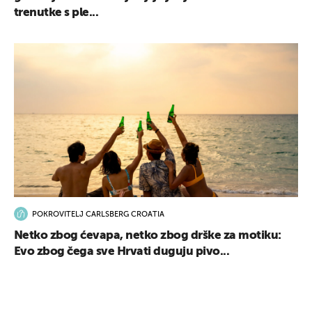
trenutke s ple...
POKROVITELJ CARLSBERG CROATIA
Netko zbog ćevapa, netko zbog drške za motiku:
Evo zbog čega sve Hrvati duguju pivo...