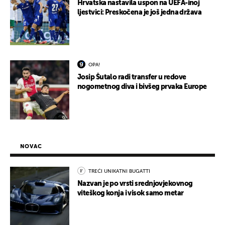
Hrvatska nastavila uspon na UEFA-inoj
ljestvici: Preskočena je još jedna država
OPA!
Josip Šutalo radi transfer u redove
nogometnog diva i bivšeg prvaka Europe
NOVAC
TREĆI UNIKATNI BUGATTI
Nazvan je po vrsti srednjovjekovnog
viteškog konja i visok samo metar