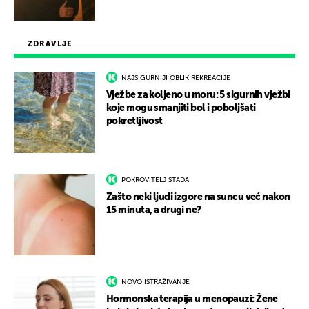
ZDRAVLJE
NAJSIGURNIJI OBLIK REKREACIJE
Vježbe za koljeno u moru: 5 sigurnih vježbi
koje mogu smanjiti bol i poboljšati
pokretljivost
POKROVITELJ STADA
Zašto neki ljudi izgore na suncu već nakon
15 minuta, a drugi ne?
NOVO ISTRAŽIVANJE
Hormonska terapija u menopauzi: Žene