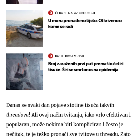
ČEKA SE NALAZ OBDUKCIJE
U moru pronađeno tijelo: Otkriveno o
kome se radi
RASTE BROJ MRTVIH
Broj zaraženih prvi put premašio četiri
tisuće: Širi se smrtonosna epidemija
Danas se svaki dan pojave stotine tisuća takvih
threadova
! Ali ovaj način tvitanja, iako vrlo efektivan i
popularan, može nekima biti kompliciran i često je
nečitak, te je teško pronaći sve tvitove u threadu. Zato