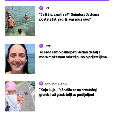
LOL
"Je li živ, zna li se?": Snimka s Jadrana
postala hit, radi li i vaš muž ovo?
HMM…
To rade samo psihopati: Jedan detalj s
mora može vam otkriti puno o prijateljima
ZAMJERATE LI JOJ?
"Koja kuja…": Snašla se na hrvatskoj
granici, ali gledatelji su podijeljeni