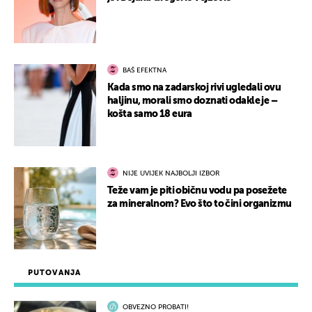
BAŠ EFEKTNA
Kada smo na zadarskoj rivi ugledali ovu
haljinu, morali smo doznati odakle je –
košta samo 18 eura
NIJE UVIJEK NAJBOLJI IZBOR
Teže vam je piti običnu vodu pa posežete
za mineralnom? Evo što to čini organizmu
PUTOVANJA
OBVEZNO PROBATI!