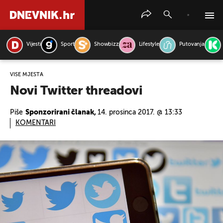
Vijesti
Sport
Showbizz
Lifestyle
Putovanja
PRETRAŽITE VIJESTI
VIŠE MJESTA
Novi Twitter threadovi
Piše
Sponzorirani članak,
14. prosinca 2017. @ 13:33
KOMENTARI