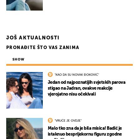
JOŠ AKTUALNOSTI
PRONAĐITE ŠTO VAS ZANIMA
SHOW
"KAO DA SU NOVAK ĐOKOVIĆ"
Jedan od najpoznatijih svjetskih parova
stigao na Jadran, ovakve reakcije
vjerojatno nisu očekivali
"VRUĆE JE OVDJE"
Malo tko zna da je bila misica! Badić je
istaknuo besprijekornu figuru zgodne