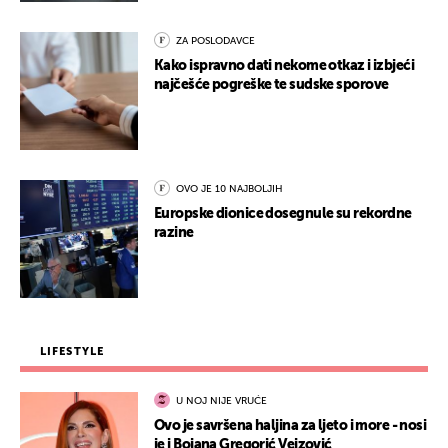
ZA POSLODAVCE
Kako ispravno dati nekome otkaz i izbjeći
najčešće pogreške te sudske sporove
OVO JE 10 NAJBOLJIH
Europske dionice dosegnule su rekordne
razine
LIFESTYLE
U NOJ NIJE VRUĆE
Ovo je savršena haljina za ljeto i more - nosi
je i Bojana Gregorić Vejzović