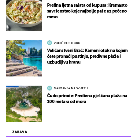
Prefina ljetna salata od kupusa: Kremasto
savršenstvo koje najbolje paše uz pečeno
meso
VODIČ PO OTOKU
Veličanstveni Brač: Kameni otok na kojem
ćete pronaći pustinju, predivne plaže i
uzbudljivu hranu
NAJMANJA NA SVIJETU
Čudo prirode: Predivna pješčana plaža na
100 metara od mora
ZABAVA