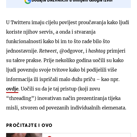
Dodajte DNEVNIK.hr u omiljeni Google izvor
U Twitteru imaju cijelu povijest proučavanja kako ljudi
koriste njihov servis, a onda i stvaranja
funkcionalnosti kako bi im to što rade bilo što
jednostavnije.
Retweet
, @odgovor, i
hashtag
primjeri
su takve prakse. Prije nekoliko godina uočili su kako
ljudi povezuju svoje tvitove kako bi podijelili više
informacija ili ispričali malo dužu priču – kao npr.
ovdje
. Uočili su da je taj pristup (koji zovu
“threading”) inovativan način prezentiranja tijeka
misli, stvoren od povezanih individualnih elemenata.
PROČITAJTE I OVO