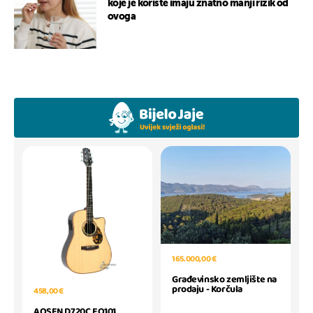
koje je koriste imaju znatno manji rizik od
ovoga
165.000,00 €
Građevinsko zemljište na
prodaju - Korčula
458,00 €
AOSEN D720C EQ101