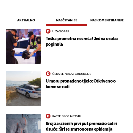
AKTUALNO
NAJČITANIJE
NAJKOMENTIRANIJE
U ZAGORJU
Teška prometna nesreća! Jedna osoba
poginula
ČEKA SE NALAZ OBDUKCIJE
U moru pronađeno tijelo: Otkriveno o
kome se radi
RASTE BROJ MRTVIH
Broj zaraženih prvi put premašio četiri
tisuće: Širi se smrtonosna epidemija