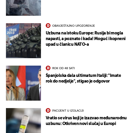
OBAVJEŠTAJNO UPOZORENJE
Uzbuna na istoku Europe: Rusija bi mogla
napasti, a poznato i kada! Moguć i kopneni
upad u članicu NATO-a
ROK OD 48 SATI
Španjolska dala ultimatum Italiji: "Imate
rok do nedjelje", stigao je odgovor
UKLJUČITE NOTIFIKACIJE
PACIJENT U IZOLACIJI
Vratio se virus koji je izazvao međunarodnu
uzbunu: Otkriven novi slučaj u Europi