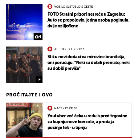
VOZILO SLETJELO S CESTE
FOTO Strašni prizori nesreće u Zagrebu:
Auto se prepolovio, jedna osoba poginula,
dvije ozlijeđene
4
JE L' TO IDU IZBORI?
Stižu novi dodaci na mirovine branitelja,
oni poručuju: "Neki su dobili premalo, neki
su dobili previše"
PROČITAJTE I OVO
NAČEKAT ĆE SE
Youtuber već čeka u redu ispred trgovine
za kupnju nove konzole, a prodaja
počinje tek - u lipnju