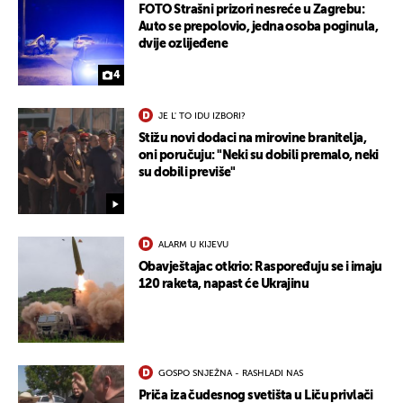
FOTO Strašni prizori nesreće u Zagrebu:
Auto se prepolovio, jedna osoba poginula,
dvije ozlijeđene
4
JE L' TO IDU IZBORI?
Stižu novi dodaci na mirovine branitelja,
oni poručuju: "Neki su dobili premalo, neki
UKLJUČITE NOTIFIKACIJE
su dobili previše"
ALARM U KIJEVU
Obavještajac otkrio: Raspoređuju se i imaju
120 raketa, napast će Ukrajinu
GOSPO SNJEŽNA - RASHLADI NAS
Priča iza čudesnog svetišta u Liču privlači