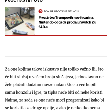
PROČITAJTE I OVO
DOK NE PROCJENE SITUACIJU
Prva žrtva Trumpovih novih carina:
Nintendo odgađa prodaju Switch 2 u
SAD-u
Za one kojima takvo iskustvo nije toliko važno ili, što
će biti slučaj u većem broju slučajeva, jednostavno ne
žele plaćati dodatan novac nakon što su već kupili
samu konzolu i igre, ta tipka neće biti od neke koristi.
Naime, za sada se ona neće moći programirati kako bi
se koristila za druge opcije, a ako je netko tko nema