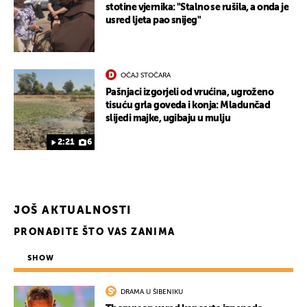
stotine vjernika: "Stalno se rušila, a onda je
usred ljeta pao snijeg"
OČAJ STOČARA
Pašnjaci izgorjeli od vrućina, ugroženo
tisuću grla goveda i konja: Mladunčad
slijedi majke, ugibaju u mulju
2:21
6
JOŠ AKTUALNOSTI
PRONAĐITE ŠTO VAS ZANIMA
SHOW
DRAMA U ŠIBENIKU