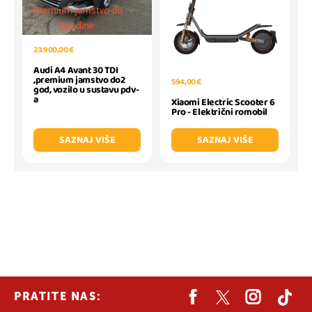
23.900,00 €
Audi A4 Avant 30 TDI
,premium jamstvo do2
594,00 €
god, vozilo u sustavu pdv-
a
Xiaomi Electric Scooter 6
Pro - Električni romobil
SAZNAJ VIŠE
SAZNAJ VIŠE
PRATITE NAS: