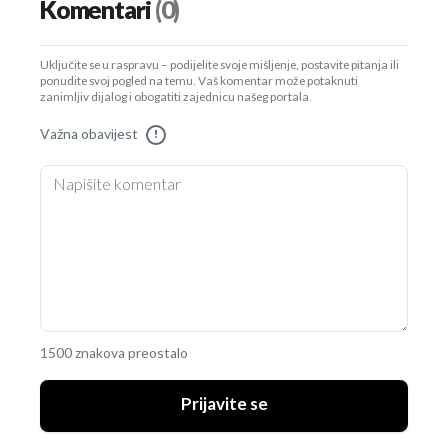
Komentari
(0)
Uključite se u raspravu – podijelite svoje mišljenje, postavite pitanja ili
ponudite svoj pogled na temu. Vaš komentar može potaknuti
zanimljiv dijalog i obogatiti zajednicu našeg portala.
Važna obavijest
!
1500 znakova preostalo
Prijavite se