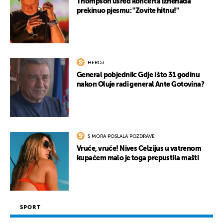
Thompson usred koncerta iznenada
prekinuo pjesmu: "Zovite hitnu!"
HEROJ
General pobjednik: Gdje i što 31 godinu
nakon Oluje radi general Ante Gotovina?
S MORA POSLALA POZDRAVE
Vruće, vruće! Nives Celzijus u vatrenom
kupaćem malo je toga prepustila mašti
SPORT