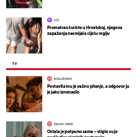
LOL
Promatrao turiste u Hrvatskoj, njegova
zapažanja nasmijala cijelu regiju
TV
NASLJEDNIK
Postavila mu je važno pitanje, a odgovor ju
je jako iznenadio
DALEKI GRAD
Ostala je potpuno sama – stigle su je