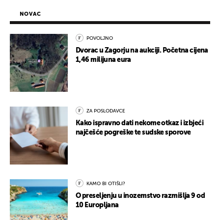
NOVAC
POVOLJNO
Dvorac u Zagorju na aukciji. Početna cijena
1,46 milijuna eura
ZA POSLODAVCE
Kako ispravno dati nekome otkaz i izbjeći
najčešće pogreške te sudske sporove
KAMO BI OTIŠLI?
O preseljenju u inozemstvo razmišlja 9 od
10 Europljana