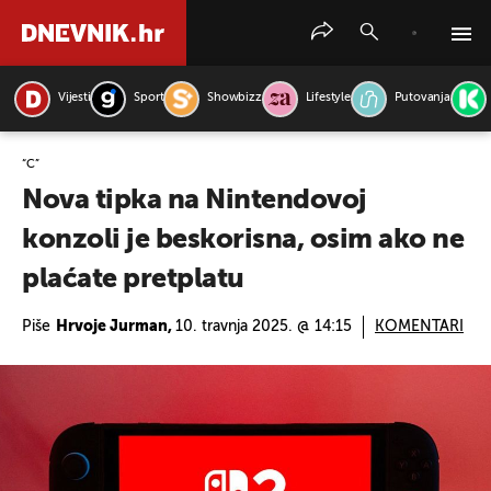
Vijesti
Sport
Showbizz
Lifestyle
Putovanja
PRETRAŽITE VIJESTI
“C”
Nova tipka na Nintendovoj
konzoli je beskorisna, osim ako ne
plaćate pretplatu
Piše
Hrvoje Jurman,
10. travnja 2025. @ 14:15
KOMENTARI