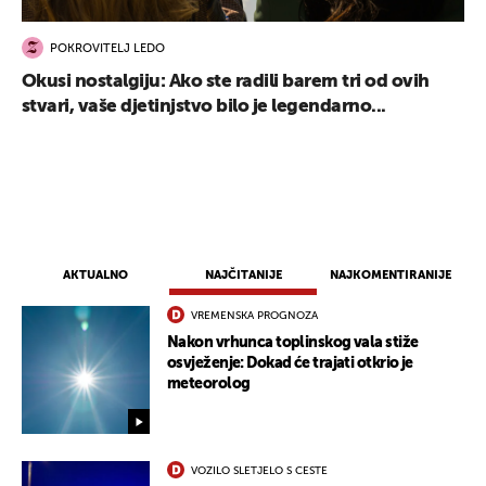
POKROVITELJ LEDO
Okusi nostalgiju: Ako ste radili barem tri od ovih
stvari, vaše djetinjstvo bilo je legendarno...
AKTUALNO
NAJČITANIJE
NAJKOMENTIRANIJE
VREMENSKA PROGNOZA
Nakon vrhunca toplinskog vala stiže
osvježenje: Dokad će trajati otkrio je
meteorolog
VOZILO SLETJELO S CESTE