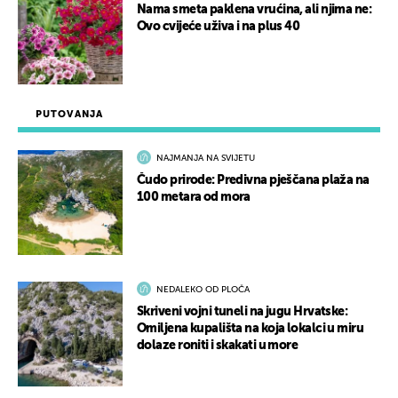
Nama smeta paklena vrućina, ali njima ne:
Ovo cvijeće uživa i na plus 40
PUTOVANJA
NAJMANJA NA SVIJETU
Čudo prirode: Predivna pješčana plaža na
100 metara od mora
NEDALEKO OD PLOČA
Skriveni vojni tuneli na jugu Hrvatske:
Omiljena kupališta na koja lokalci u miru
dolaze roniti i skakati u more