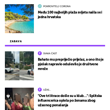
POKROVITELJ CORONA
Među 100 najboljih plaža svijeta našla se i
jedna hrvatska
ZABAVA
SVAKA ČAST
Bahato mu prepriječio prijelaz, a ono što je
pješak napravio oduševilo je društvene
mreže
UŽAS…
"Ove tri štrace došle su u klub…": Splitska
influencerica oplela po ženama zbog
užasnog ponašanja