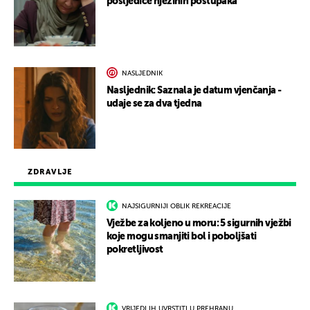
posljedice njezinih postupaka
NASLJEDNIK
Nasljednik: Saznala je datum vjenčanja -
udaje se za dva tjedna
ZDRAVLJE
NAJSIGURNIJI OBLIK REKREACIJE
Vježbe za koljeno u moru: 5 sigurnih vježbi
koje mogu smanjiti bol i poboljšati
pokretljivost
VRIJEDI IH UVRSTITI U PREHRANU