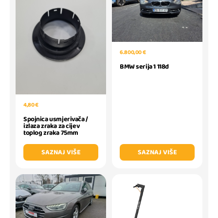
6.800,00 €
BMW serija 1 118d
4,80 €
Spojnica usmjerivača /
izlaza zraka za cijev
toplog zraka 75mm
SAZNAJ VIŠE
SAZNAJ VIŠE