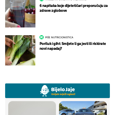
6 napitaka koje dijetetičari preporučuju za
zdrave zglobove
PIŠE NUTRICIONISTICA
Poriluk i giht: Smijete li ga jesti ili riskirate
novi napadaj?