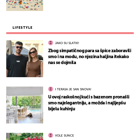
LIFESTYLE
JAKO SU SLATKI!
Zbog simpatičnog para sa špice zaboravili
smo i na modu, no njezina haljina itekako
nas se dojmila
I TERASA JE SAN SNOVA!
U ovoj raskošnoj kući s bazenom pronašli
smo najelegantniju, a možda i najljepšu
bijelu kuhinju
VOLE SUNCE