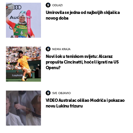
ODLAZI
Umirovila se jedna od najboljih skijašica
novog doba
NEMA KRAJA
Novi šok u teniskom svijetu: Alcaraz
propušta Cincinatti, hoće li igrati na US
Openu?
SVE OBJAVIO
VIDEO Australac ošišao Modrića i pokazao
novu Lukinu frizuru