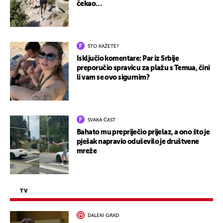
čekao…
ŠTO KAŽETE?
Isključio komentare: Par iz Srbije
preporučio spravicu za plažu s Temua, čini
li vam se ovo sigurnim?
SVAKA ČAST
Bahato mu prepriječio prijelaz, a ono što je
pješak napravio oduševilo je društvene
mreže
TV
DALEKI GRAD