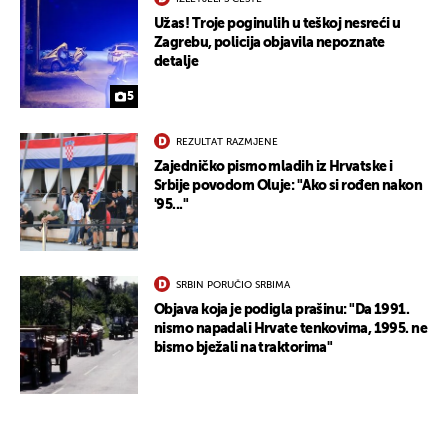
Užas! Troje poginulih u teškoj nesreći u
Zagrebu, policija objavila nepoznate
detalje
5
REZULTAT RAZMJENE
Zajedničko pismo mladih iz Hrvatske i
Srbije povodom Oluje: "Ako si rođen nakon
'95..."
SRBIN PORUČIO SRBIMA
Objava koja je podigla prašinu: "Da 1991.
nismo napadali Hrvate tenkovima, 1995. ne
bismo bježali na traktorima"