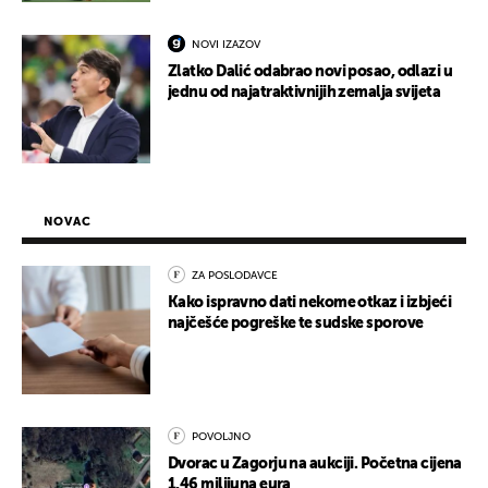
NOVI IZAZOV
Zlatko Dalić odabrao novi posao, odlazi u
jednu od najatraktivnijih zemalja svijeta
NOVAC
ZA POSLODAVCE
Kako ispravno dati nekome otkaz i izbjeći
najčešće pogreške te sudske sporove
POVOLJNO
Dvorac u Zagorju na aukciji. Početna cijena
1,46 milijuna eura