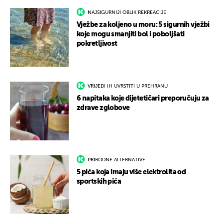
NAJSIGURNIJI OBLIK REKREACIJE
Vježbe za koljeno u moru: 5 sigurnih vježbi
koje mogu smanjiti bol i poboljšati
pokretljivost
VRIJEDI IH UVRSTITI U PREHRANU
6 napitaka koje dijetetičari preporučuju za
zdrave zglobove
PRIRODNE ALTERNATIVE
5 pića koja imaju više elektrolita od
sportskih pića