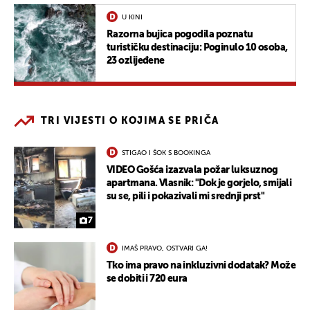
U KINI
Razorna bujica pogodila poznatu
turističku destinaciju: Poginulo 10 osoba,
23 ozlijeđene
TRI VIJESTI O KOJIMA SE PRIČA
STIGAO I ŠOK S BOOKINGA
VIDEO Gošća izazvala požar luksuznog
apartmana. Vlasnik: "Dok je gorjelo, smijali
su se, pili i pokazivali mi srednji prst"
7
IMAŠ PRAVO, OSTVARI GA!
Tko ima pravo na inkluzivni dodatak? Može
se dobiti i 720 eura