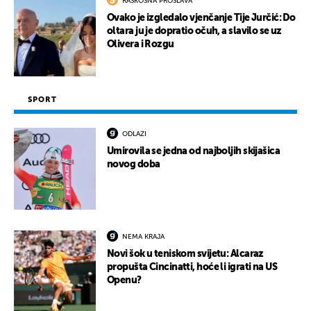
RASKOŠNA PROSLAVA
Ovako je izgledalo vjenčanje Tije Jurčić: Do
oltara ju je dopratio očuh, a slavilo se uz
Olivera i Rozgu
SPORT
ODLAZI
Umirovila se jedna od najboljih skijašica
novog doba
NEMA KRAJA
Novi šok u teniskom svijetu: Alcaraz
propušta Cincinatti, hoće li igrati na US
Openu?