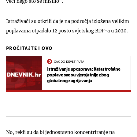
veći nego što se mislilo".
Istraživači su otkrili da je na područja izložena velikim
poplavama otpadalo 12 posto svjetskog BDP-a u 2020.
PROČITAJTE I OVO
ČAK DO DEVET PUTA
Istraživanje upozorava: Katastrofalne
poplave sve su vjerojatnije zbog
globalnog zagrijavanja
No, rekli su da bi jednostavno koncentriranje na