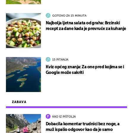
GOTOVO ZA 15 MINUTA
Najbolja ljetna salata od graha: Brzinski
recept za dane kada je prevruće za kuhanje
15 PITANJA
Kviz općeg znanja: Za one pred kojima se i
Google može sakriti
ZABAVA
KAO IZ PIŠTOLJA
Dobacila komentar trudnici bez noge, a
muž ispalio odgovor kao da je samo