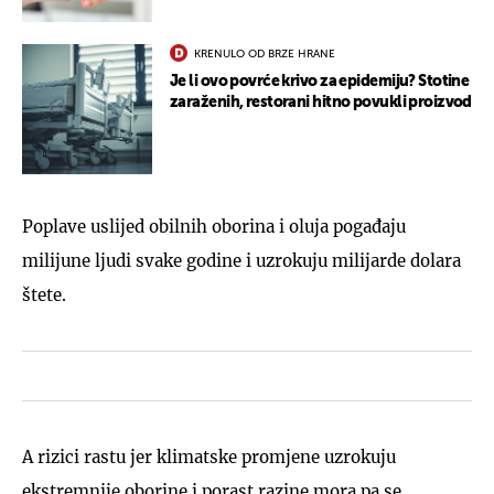
KRENULO OD BRZE HRANE
Je li ovo povrće krivo za epidemiju? Stotine
zaraženih, restorani hitno povukli proizvod
Poplave uslijed obilnih oborina i oluja pogađaju
milijune ljudi svake godine i uzrokuju milijarde dolara
štete.
A rizici rastu jer klimatske promjene uzrokuju
ekstremnije oborine i porast razine mora pa se