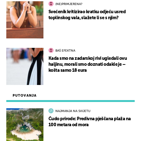
(NE)PRIMJERENA?
Svećenik kritizirao kratku odjeću usred
toplinskog vala, slažete li se s njim?
BAŠ EFEKTNA
Kada smo na zadarskoj rivi ugledali ovu
haljinu, morali smo doznati odakle je –
košta samo 18 eura
PUTOVANJA
NAJMANJA NA SVIJETU
Čudo prirode: Predivna pješčana plaža na
100 metara od mora