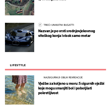
TREĆI UNIKATNI BUGATTI
Nazvan je po vrsti srednjovjekovnog
viteškog konja i visok samo metar
LIFESTYLE
NAJSIGURNIJI OBLIK REKREACIJE
Vježbe za koljeno u moru: 5 sigurnih vježbi
koje mogu smanjiti bol i poboljšati
pokretljivost