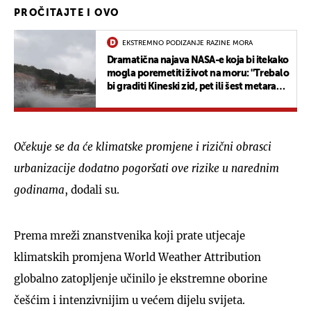
PROČITAJTE I OVO
EKSTREMNO PODIZANJE RAZINE MORA
Dramatična najava NASA-e koja bi itekako
mogla poremetiti život na moru: ''Trebalo
bi graditi Kineski zid, pet ili šest metara
visok, oko otoka i obale''
Očekuje se da će klimatske promjene i rizični obrasci
urbanizacije dodatno pogoršati ove rizike u narednim
godinama
, dodali su.
Prema mreži znanstvenika koji prate utjecaje
klimatskih promjena World Weather Attribution
globalno zatopljenje učinilo je ekstremne oborine
češćim i intenzivnijim u većem dijelu svijeta.