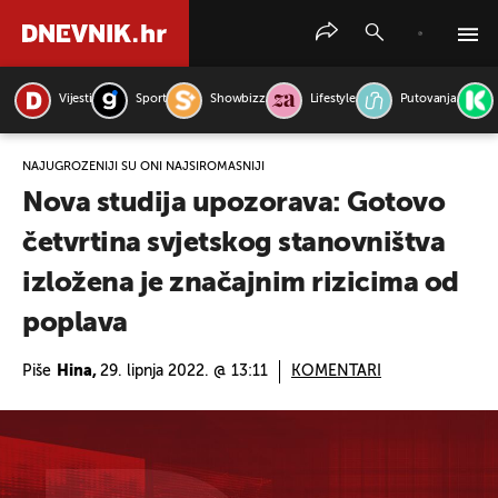
Vijesti
Sport
Showbizz
Lifestyle
Putovanja
PRETRAŽITE VIJESTI
NAJUGROŽENIJI SU ONI NAJSIROMAŠNIJI
Nova studija upozorava: Gotovo
četvrtina svjetskog stanovništva
izložena je značajnim rizicima od
poplava
Piše
Hina,
29. lipnja 2022. @ 13:11
KOMENTARI