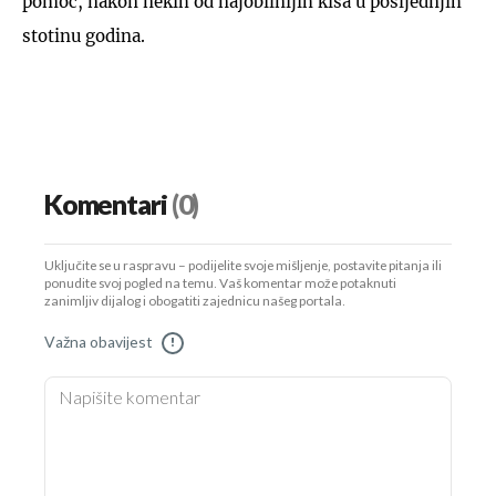
pomoć, nakon nekih od najobilnijih kiša u posljednjih
stotinu godina.
Komentari
(0)
Uključite se u raspravu – podijelite svoje mišljenje, postavite pitanja ili
ponudite svoj pogled na temu. Vaš komentar može potaknuti
zanimljiv dijalog i obogatiti zajednicu našeg portala.
Važna obavijest
!