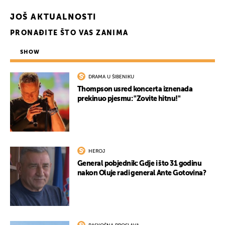
JOŠ AKTUALNOSTI
PRONAĐITE ŠTO VAS ZANIMA
SHOW
DRAMA U ŠIBENIKU
Thompson usred koncerta iznenada
prekinuo pjesmu: "Zovite hitnu!"
HEROJ
General pobjednik: Gdje i što 31 godinu
nakon Oluje radi general Ante Gotovina?