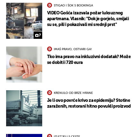
STIGAO I ŠOK S BOOKINGA
VIDEO Gošća izazvala požar luksuznog
apartmana. Vlasnik: "Dok je gorjelo, smijali
su se, pili i pokazivali mi srednji prst"
7
IMAŠ PRAVO, OSTVARI GA!
Tko ima pravo na inkluzivni dodatak? Može
se dobiti i 720 eura
KRENULO OD BRZE HRANE
Je li ovo povrće krivo za epidemiju? Stotine
zaraženih, restorani hitno povukli proizvod
IZLETJELI S CESTE