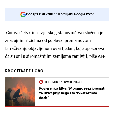
Dodajte DNEVNIK.hr u omiljeni Google izvor
Gotovo četvrtina svjetskog stanovništva izložena je
značajnim rizicima od poplava, prema novom
istraživanju objavljenom ovaj tjedan, koje upozorava
da su oni u siromašnijim zemljama ranjiviji, piše AFP.
PROČITAJTE I OVO
ODGOVOR NA ŠUMSKE POŽARE
Povjerenica EK-a: "Moramo se pripremati
za rizike prije nego što do katastrofa
dođe"