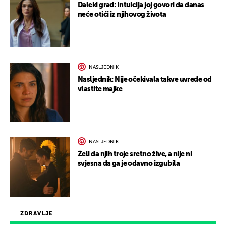
Daleki grad: Intuicija joj govori da danas
neće otići iz njihovog života
NASLJEDNIK
Nasljednik: Nije očekivala takve uvrede od
vlastite majke
NASLJEDNIK
Želi da njih troje sretno žive, a nije ni
svjesna da ga je odavno izgubila
ZDRAVLJE