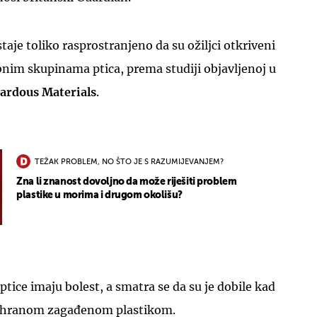
aje toliko rasprostranjeno da su ožiljci otkriveni
nim skupinama ptica, prema studiji objavljenoj u
zardous Materials
.
UKLJUČITE NOTIFIKACIJE
TEŽAK PROBLEM, NO ŠTO JE S RAZUMIJEVANJEM?
Zna li znanost dovoljno da može riješiti problem
plastike u morima i drugom okolišu?
ptice imaju bolest, a smatra se da su je dobile kad
ili hranom zagađenom plastikom.