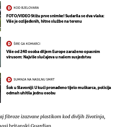
KOD BJELOVARA
FOTO/VIDEO Stižu prve snimke! Sudarila se dva vlaka:
Više je ozlijeđenih, hitne službe na terenu
ŠIRE GA KOMARCI
Više od 240 osoba diljem Europe zaraženo opasnim
virusom: Najviše slučajeva u našem susjedstvu
SUMNJA NA NASILNU SMRT
Šok u Slavoniji: U kući pronađeno tijelo muškarca, policija
odmah uhitila jednu osobu
čaj fibroze izazvane plastikom kod divljih životinja,
nosi britanski Guardian.