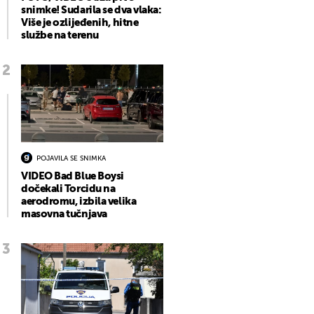
snimke! Sudarila se dva vlaka:
Više je ozlijeđenih, hitne
službe na terenu
POJAVILA SE SNIMKA
VIDEO Bad Blue Boysi
dočekali Torcidu na
aerodromu, izbila velika
masovna tučnjava