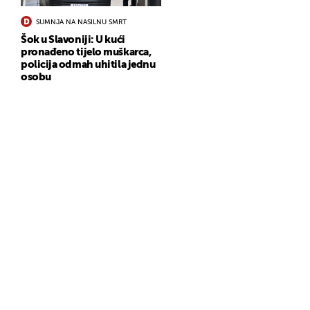
SUMNJA NA NASILNU SMRT
Šok u Slavoniji: U kući
pronađeno tijelo muškarca,
policija odmah uhitila jednu
osobu