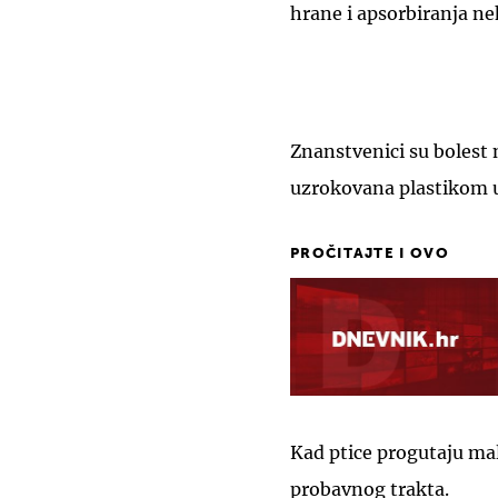
hrane i apsorbiranja ne
Znanstvenici su bolest n
uzrokovana plastikom u
PROČITAJTE I OVO
Kad ptice progutaju male
probavnog trakta.