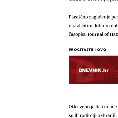
Plastično zagađenje post
u različitim dobnim dob
časopisu
Journal of Ha
PROČITAJTE I OVO
Otkriveno je da i mlade 
su ih roditelji nahran