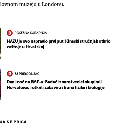
oslovnom muzeju u Londonu.
POSEBNA SURADNJA
HAZU je ovo napravio prvi put: Kineski stručnjak otkrio
zašto je u Hrvatskoj
EJ PRIRODNJACI!
Dan i noć na PMF-u: Budući znanstvenici okupirali
Horvatovac i otkrili zabavnu stranu fizike i biologije
IMA SE PRIČA