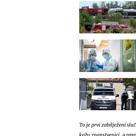
To je prvi zabilježeni slu
kažu znanstvenic
i
, a pre