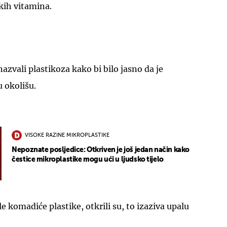
kih vitamina.
azvali plastikoza kako bi bilo jasno da je
 okolišu.
VISOKE RAZINE MIKROPLASTIKE
Nepoznate posljedice: Otkriven je još jedan način kako
čestice mikroplastike mogu ući u ljudsko tijelo
 komadiće plastike, otkrili su, to izaziva upalu