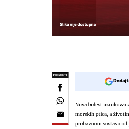
Slika nije dostupna
PODIJELITE
Dodajt
Nova bolest uzrokovan
morskih ptica, a životin
probavnom sustavu od p