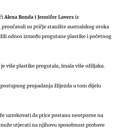
ći
Alexa Bonda i Jennifer Lavers
iz
proučavali su ptičje stanište australskog otoka
dili odnos između progutane plastike i početnog
o je više plastike progutala, imala više ožiljaka.
 postupnog propadanja žlijezda u tom dijelu
ože uzrokovati da ptice postanu neotporne na
 i može utjecati na njihovu sposobnost probave