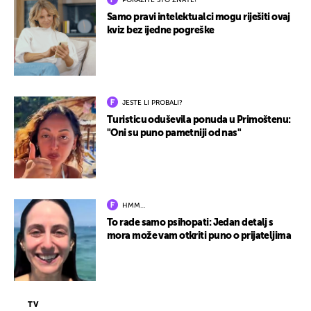
POKAŽITE ŠTO ZNATE!
Samo pravi intelektualci mogu riješiti ovaj
kviz bez ijedne pogreške
JESTE LI PROBALI?
Turisticu oduševila ponuda u Primoštenu:
"Oni su puno pametniji od nas"
HMM…
To rade samo psihopati: Jedan detalj s
mora može vam otkriti puno o prijateljima
TV