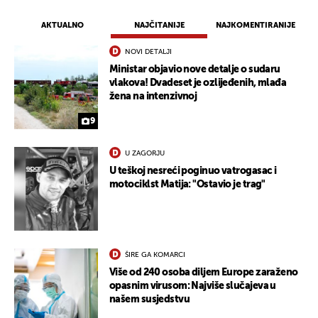
AKTUALNO
NAJČITANIJE
NAJKOMENTIRANIJE
NOVI DETALJI
Ministar objavio nove detalje o sudaru
vlakova! Dvadeset je ozlijeđenih, mlađa
žena na intenzivnoj
9
U ZAGORJU
U teškoj nesreći poginuo vatrogasac i
motociklst Matija: "Ostavio je trag"
ŠIRE GA KOMARCI
Više od 240 osoba diljem Europe zaraženo
opasnim virusom: Najviše slučajeva u
našem susjedstvu