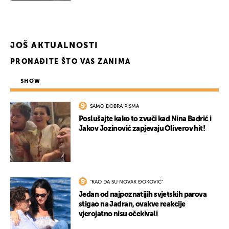
JOŠ AKTUALNOSTI
UKLJUČITE NOTIFIKACIJE
PRONAĐITE ŠTO VAS ZANIMA
SHOW
SAMO DOBRA PISMA
Poslušajte kako to zvuči kad Nina Badrić i
Jakov Jozinović zapjevaju Oliverov hit!
"KAO DA SU NOVAK ĐOKOVIĆ"
Jedan od najpoznatijih svjetskih parova
stigao na Jadran, ovakve reakcije
vjerojatno nisu očekivali