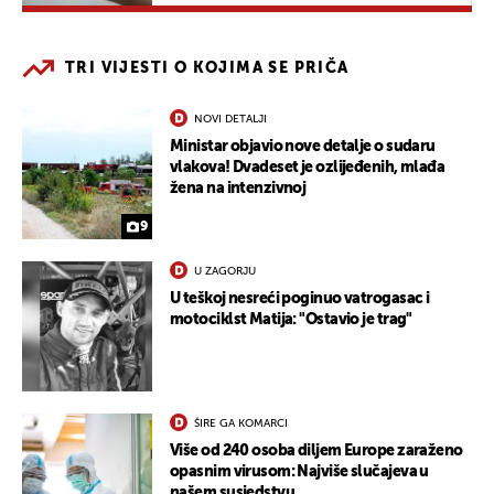
TRI VIJESTI O KOJIMA SE PRIČA
NOVI DETALJI
Ministar objavio nove detalje o sudaru
vlakova! Dvadeset je ozlijeđenih, mlađa
žena na intenzivnoj
9
U ZAGORJU
U teškoj nesreći poginuo vatrogasac i
motociklst Matija: "Ostavio je trag"
ŠIRE GA KOMARCI
Više od 240 osoba diljem Europe zaraženo
opasnim virusom: Najviše slučajeva u
našem susjedstvu