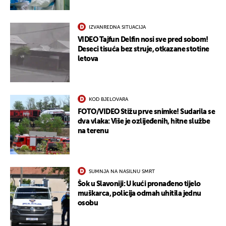
IZVANREDNA SITUACIJA
VIDEO Tajfun Delfin nosi sve pred sobom!
Deseci tisuća bez struje, otkazane stotine
letova
KOD BJELOVARA
FOTO/VIDEO Stižu prve snimke! Sudarila se
dva vlaka: Više je ozlijeđenih, hitne službe
na terenu
SUMNJA NA NASILNU SMRT
Šok u Slavoniji: U kući pronađeno tijelo
muškarca, policija odmah uhitila jednu
osobu