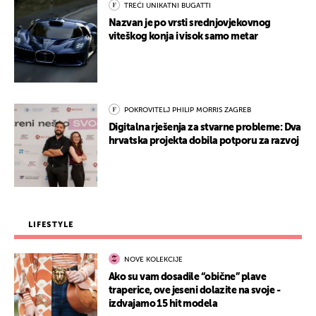
TREĆI UNIKATNI BUGATTI
Nazvan je po vrsti srednjovjekovnog
viteškog konja i visok samo metar
POKROVITELJ PHILIP MORRIS ZAGREB
Digitalna rješenja za stvarne probleme: Dva
hrvatska projekta dobila potporu za razvoj
LIFESTYLE
NOVE KOLEKCIJE
Ako su vam dosadile “obične” plave
traperice, ove jeseni dolazite na svoje -
izdvajamo 15 hit modela