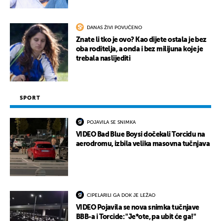
DANAS ŽIVI POVUČENO
Znate li tko je ovo? Kao dijete ostala je bez
oba roditelja, a onda i bez milijuna koje je
trebala naslijediti
SPORT
POJAVILA SE SNIMKA
VIDEO Bad Blue Boysi dočekali Torcidu na
aerodromu, izbila velika masovna tučnjava
CIPELARILI GA DOK JE LEŽAO
VIDEO Pojavila se nova snimka tučnjave
BBB-a i Torcide: "Je*ote, pa ubit će ga!"