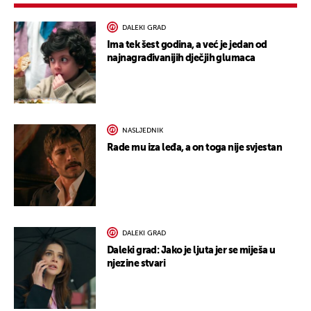
DALEKI GRAD
Ima tek šest godina, a već je jedan od
najnagrađivanijih dječjih glumaca
NASLJEDNIK
Rade mu iza leđa, a on toga nije svjestan
DALEKI GRAD
Daleki grad: Jako je ljuta jer se miješa u
njezine stvari