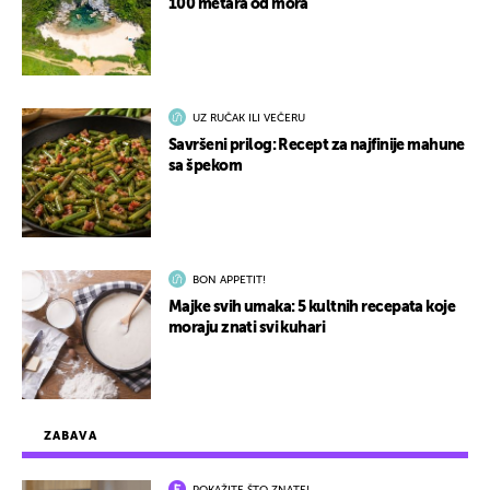
100 metara od mora
UZ RUČAK ILI VEČERU
Savršeni prilog: Recept za najfinije mahune
sa špekom
BON APPETIT!
Majke svih umaka: 5 kultnih recepata koje
moraju znati svi kuhari
ZABAVA