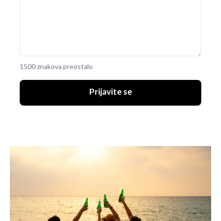
1500 znakova preostalo
Prijavite se