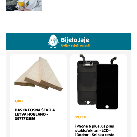
1,00 €
DASKA FOSNA ŠTAFLA
LETVA HOBLANO -
59,73 €
0977712656
iPhone 6 plus, 6s plus
staklo/ekran - LCD -
iDoctor - Selska cesta