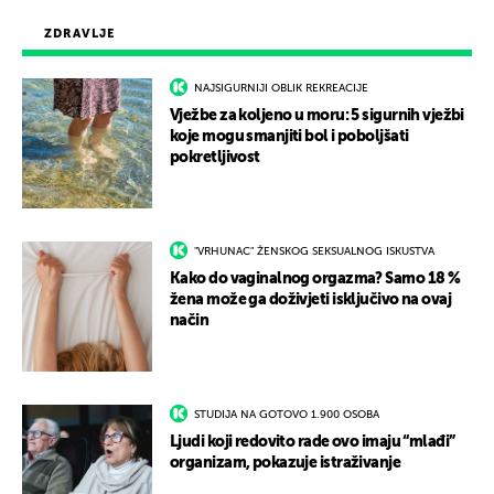
ZDRAVLJE
NAJSIGURNIJI OBLIK REKREACIJE
Vježbe za koljeno u moru: 5 sigurnih vježbi
koje mogu smanjiti bol i poboljšati
pokretljivost
"VRHUNAC" ŽENSKOG SEKSUALNOG ISKUSTVA
Kako do vaginalnog orgazma? Samo 18 %
žena može ga doživjeti isključivo na ovaj
način
STUDIJA NA GOTOVO 1.900 OSOBA
Ljudi koji redovito rade ovo imaju “mlađi”
organizam, pokazuje istraživanje