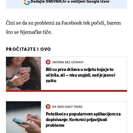
Dodajte DNEVNIK.hr u omiljeni Google izvor
Čini se da su problemi za Facebook tek počeli, barem
što se Njemačke tiče.
PROČITAJTE I OVO
ISKORAK BEZ UČINKA?
Bili su prva država u svijetu koja je to
učinila, ali – nisu uspjeli, sad je jasno i
zašto
NE RADI KAKO TREBA
Poteškoće s popularnom aplikacijom za
dopisivanje: Korisnici prijavljivali
probleme