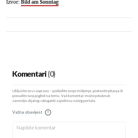
Izvor:
Bild am Sonntag
Komentari
(0)
Uključite se u raspravu – podijelite svoje mišljenje, postavite pitanja ili
ponudite svoj pogled na temu. Vaš komentar može potaknuti
zanimljiv dijalog i obogatiti zajednicu našeg portala.
Važna obavijest
!