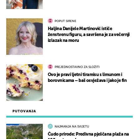
POPUT SIRENE
Haljina Danijele Martinović ističe
ženstvenu figuru, a savršena je za večernji
izlazak na moru
PREJEDNOSTAVNO ZA SLOŽITI
Ovo je pravi ljetni tiramisu s limunom i
borovnicama – baš osvježava i jako je fin
PUTOVANJA
NAJMANJA NA SVIJETU
Čudo prirode: Predivna pješčana plaža na