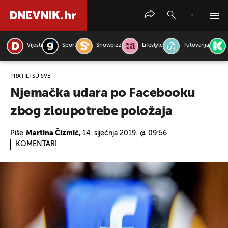
Vijesti
Sport
Showbizz
Lifestyle
Putovanja
PRETRAŽITE VIJESTI
PRATILI SU SVE
Njemačka udara po Facebooku
zbog zloupotrebe položaja
Piše
Martina Čizmić,
14. siječnja 2019. @ 09:56
KOMENTARI