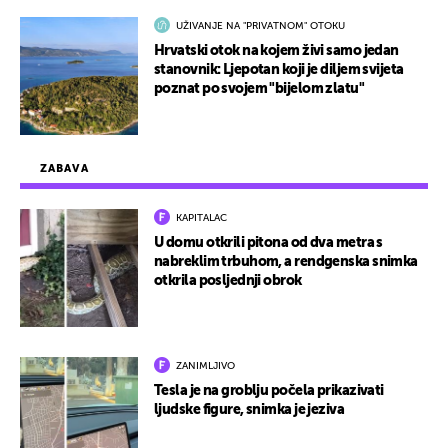
UŽIVANJE NA "PRIVATNOM" OTOKU
Hrvatski otok na kojem živi samo jedan
stanovnik: Ljepotan koji je diljem svijeta
poznat po svojem "bijelom zlatu"
ZABAVA
KAPITALAC
U domu otkrili pitona od dva metra s
nabreklim trbuhom, a rendgenska snimka
otkrila posljednji obrok
ZANIMLJIVO
Tesla je na groblju počela prikazivati
ljudske figure, snimka je jeziva