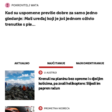
POKROVITELJ WATA
Kad su uspomene previše dobre za samo jedno
gledanje: Mali uređaj koji je još jednom oživio
trenutke s ple...
AKTUALNO
NAJČITANIJE
NAJKOMENTIRANIJE
U AUSTRIJI
Krenuli na planinu bez opreme i s dječjim
kolicima, pa zvali helikoptere: Slijedi im
papren račun
PROMETNA NESREĆA