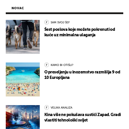
NOVAC
SAM SVOJ ŠEF
Šest poslova koje možete pokrenuti od
kuće uz minimalna ulaganja
KAMO BI OTIŠLI?
O preseljenju u inozemstvo razmišlja 9 od
10 Europljana
VELIKA ANALIZA
Kina više ne pokušava sustići Zapad. Gradi
vlastiti tehnološki svijet