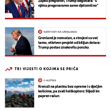
Zapeli pregovori, Trump odgovara: "S
njima pregovaramo samo djelomično"
NAPETOSTI NA GRENLANDU
Grenland je nemoćan, a strojevi su već
tamo, otkriven projekt od bilijun dolara:
Trump poslao znakovitu poruku
TRI VIJESTI O KOJIMA SE PRIČA
U AUSTRIJI
Krenuli na planinu bez opreme i s dječjim
kolicima, pa zvali helikoptere: Slijedi im
papren račun