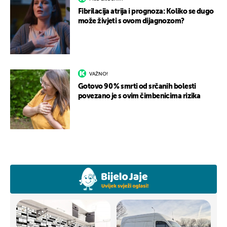
Fibrilacija atrija i prognoza: Koliko se dugo
može živjeti s ovom dijagnozom?
VAŽNO!
Gotovo 90 % smrti od srčanih bolesti
povezano je s ovim čimbenicima rizika