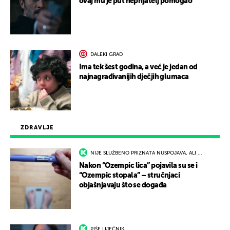
ovaj mu je put neprijatelj pomogao
DALEKI GRAD
Ima tek šest godina, a već je jedan od
najnagrađivanijih dječjih glumaca
ZDRAVLJE
NIJE SLUŽBENO PRIZNATA NUSPOJAVA, ALI ...
Nakon “Ozempic lica” pojavila su se i
“Ozempic stopala” – stručnjaci
objašnjavaju što se događa
PIŠE LIJEČNIK