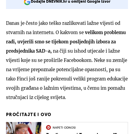
Dodajte DNEVNIK.hr u omiljeni Google izvor
Danas je često jako teško razlikovati lažne vijesti od
stvarnih na internetu. O kakvom se
velikom problemu
radi, uvjerili smo se tijekom posljednjih izbora za
predsjednika SAD-a,
na čiji su ishod utjecale i lažne
vijesti koje su se proširile Facebookom. Neke su zemlje
na vrijeme prepoznale potencijalne opasnosti, pa su
tako Finci još ranije pokrenuli veliki program edukacije
svojih građana o lažnim vijestima, u čemu im pomažu
stručnjaci iz cijelog svijeta.
PROČITAJTE I OVO
NAPETI ODNOSI