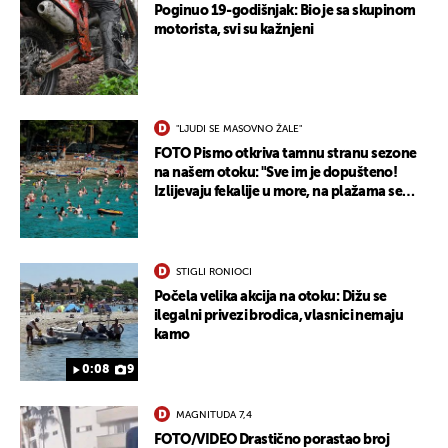
Poginuo 19-godišnjak: Bio je sa skupinom
motorista, svi su kažnjeni
"LJUDI SE MASOVNO ŽALE"
UKLJUČITE NOTIFIKACIJE
FOTO Pismo otkriva tamnu stranu sezone
na našem otoku: "Sve im je dopušteno!
Izlijevaju fekalije u more, na plažama se
dobije kožni osip"
STIGLI RONIOCI
Počela velika akcija na otoku: Dižu se
ilegalni privezi brodica, vlasnici nemaju
kamo
0:08
9
MAGNITUDA 7,4
FOTO/VIDEO Drastično porastao broj