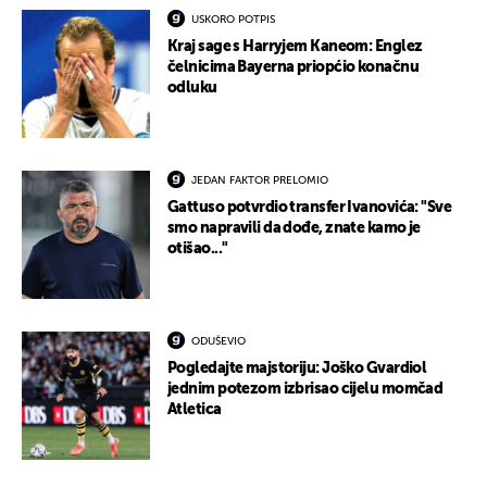
USKORO POTPIS
Kraj sage s Harryjem Kaneom: Englez
čelnicima Bayerna priopćio konačnu
odluku
JEDAN FAKTOR PRELOMIO
Gattuso potvrdio transfer Ivanovića: "Sve
smo napravili da dođe, znate kamo je
otišao..."
ODUŠEVIO
Pogledajte majstoriju: Joško Gvardiol
jednim potezom izbrisao cijelu momčad
Atletica