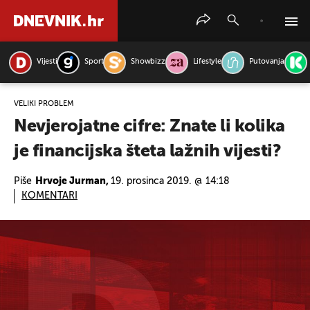
Vijesti
Sport
Showbizz
Lifestyle
Putovanja
PRETRAŽITE VIJESTI
VELIKI PROBLEM
Nevjerojatne cifre: Znate li kolika
je financijska šteta lažnih vijesti?
Piše
Hrvoje Jurman,
19. prosinca 2019. @ 14:18
KOMENTARI