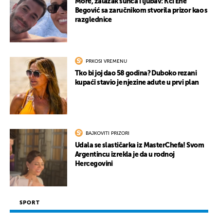
More, zalazak sunca i ljubav: Kći Ene
Begović sa zaručnikom stvorila prizor kao s
razglednice
PRKOSI VREMENU
Tko bi joj dao 58 godina? Duboko rezani
kupaći stavio je njezine adute u prvi plan
BAJKOVITI PRIZORI
Udala se slastičarka iz MasterChefa! Svom
Argentincu izrekla je da u rodnoj
Hercegovini
SPORT