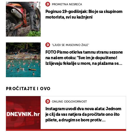
PROMETNA NESREĆA
Poginuo 19-godišnjak: Bio je sa skupinom
motorista, svi su kažnjeni
"LJUDI SE MASOVNO ŽALE"
FOTO Pismo otkriva tamnu stranu sezone
na našem otoku: "Sve im je dopušteno!
Izlijevaju fekalije u more, na plažama se
dobije kožni osip"
PROČITAJTE I OVO
ONLINE ODGOVORNOST
Instagram uvodi dva nova alata: Jednom
je cilj da vas natjera da pročitate ono što
pišete, a drugim se bore protiv
dezinformiranja