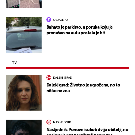
OBJASNIO
Bahato je parkirao, a poruka koju je
pronašao na autu postala je hit
TV
DALEKI GRAD
Daleki grad: Životno je ugrožena, no to
nitko ne zna
NASLJEDNIK
Nasljednik: Ponovni sukob dviju obitelji, no