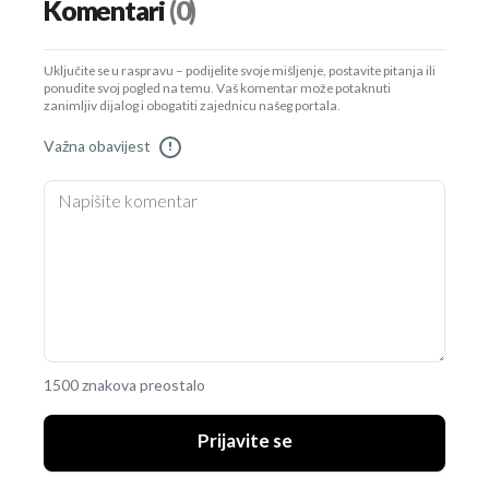
Komentari
(0)
Uključite se u raspravu – podijelite svoje mišljenje, postavite pitanja ili
ponudite svoj pogled na temu. Vaš komentar može potaknuti
zanimljiv dijalog i obogatiti zajednicu našeg portala.
Važna obavijest
!
1500 znakova preostalo
Prijavite se