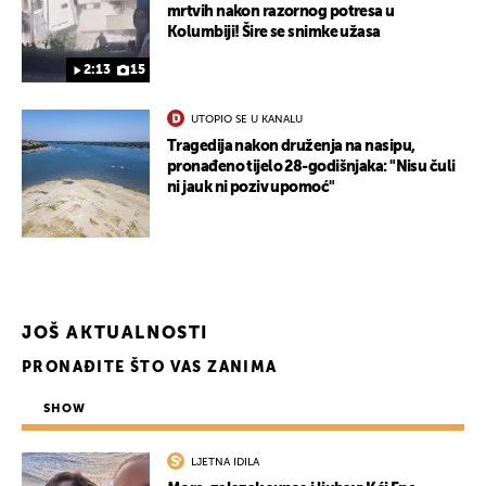
mrtvih nakon razornog potresa u
Kolumbiji! Šire se snimke užasa
2:13
15
UTOPIO SE U KANALU
Tragedija nakon druženja na nasipu,
pronađeno tijelo 28-godišnjaka: "Nisu čuli
ni jauk ni poziv upomoć"
JOŠ AKTUALNOSTI
PRONAĐITE ŠTO VAS ZANIMA
SHOW
LJETNA IDILA