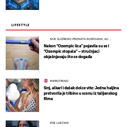
LIFESTYLE
NIJE SLUŽBENO PRIZNATA NUSPOJAVA, ALI ...
Nakon “Ozempic lica” pojavila su se i
“Ozempic stopala” – stručnjaci
objašnjavaju što se događa
MIKROTREND
Sinj, alkari i dašak dolce vite: Jedna haljina
pretvorila je tribine u scenu iz talijanskog
filma
PIŠE LIJEČNIK