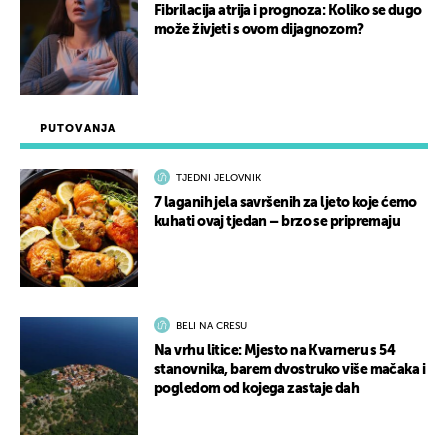
Fibrilacija atrija i prognoza: Koliko se dugo
može živjeti s ovom dijagnozom?
PUTOVANJA
TJEDNI JELOVNIK
7 laganih jela savršenih za ljeto koje ćemo
kuhati ovaj tjedan – brzo se pripremaju
BELI NA CRESU
Na vrhu litice: Mjesto na Kvarneru s 54
stanovnika, barem dvostruko više mačaka i
pogledom od kojega zastaje dah