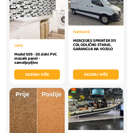
15.800,00 €
MERCEDES SPRINTER 311
CDI, ODLIČNO STANJE,
1,99 €
GARANCIJA NA VOZILO
Model 509 - 3D zidni PVC
mozaik panel -
samoljepljivo
SAZNAJ VIŠE
SAZNAJ VIŠE