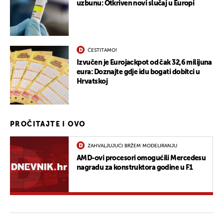
uzbunu: Otkriven novi slučaj u Europi
ČESTITAMO!
Izvučen je Eurojackpot od čak 32,6 milijuna
eura: Doznajte gdje idu bogati dobitci u
Hrvatskoj
PROČITAJTE I OVO
ZAHVALJUJUĆI BRŽEM MODELIRANJU
AMD-ovi procesori omogućili Mercedesu
nagradu za konstruktora godine u F1