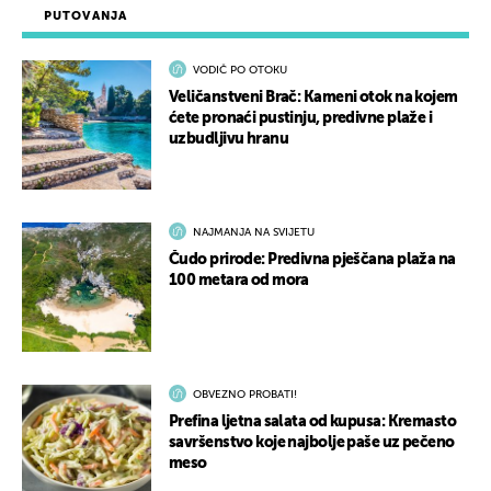
PUTOVANJA
VODIČ PO OTOKU
Veličanstveni Brač: Kameni otok na kojem
ćete pronaći pustinju, predivne plaže i
uzbudljivu hranu
NAJMANJA NA SVIJETU
Čudo prirode: Predivna pješčana plaža na
100 metara od mora
OBVEZNO PROBATI!
Prefina ljetna salata od kupusa: Kremasto
savršenstvo koje najbolje paše uz pečeno
meso