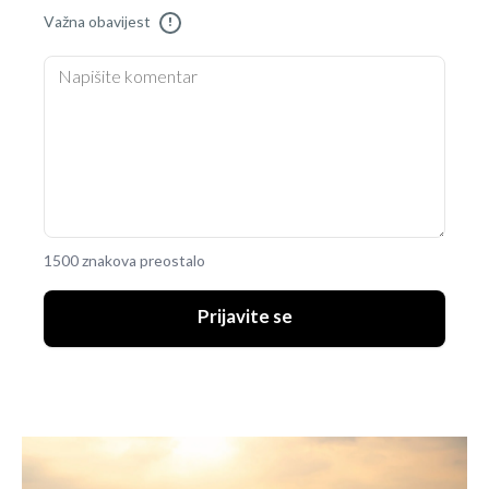
Važna obavijest
!
1500 znakova preostalo
Prijavite se