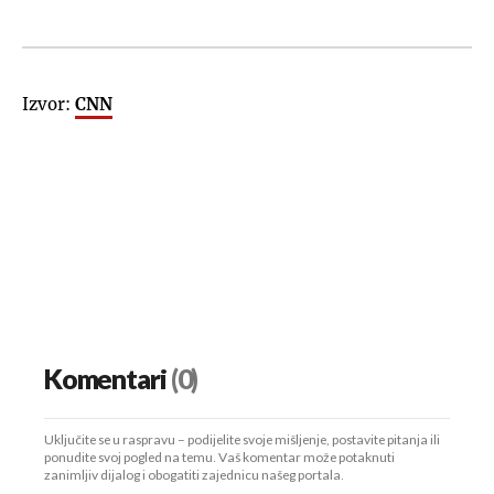
Izvor:
CNN
Komentari
(0)
Uključite se u raspravu – podijelite svoje mišljenje, postavite pitanja ili
ponudite svoj pogled na temu. Vaš komentar može potaknuti
zanimljiv dijalog i obogatiti zajednicu našeg portala.