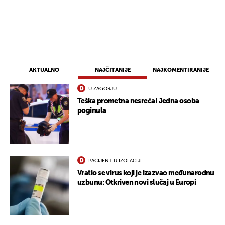
AKTUALNO
NAJČITANIJE
NAJKOMENTIRANIJE
U ZAGORJU
Teška prometna nesreća! Jedna osoba
poginula
PACIJENT U IZOLACIJI
Vratio se virus koji je izazvao međunarodnu
uzbunu: Otkriven novi slučaj u Europi