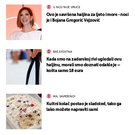
U NOJ NIJE VRUĆE
Ovo je savršena haljina za ljeto i more - nosi
je i Bojana Gregorić Vejzović
BAŠ EFEKTNA
Kada smo na zadarskoj rivi ugledali ovu
haljinu, morali smo doznati odakle je –
košta samo 18 eura
MA, SAVRŠENO!
Kultni kolač postao je sladoled, tako ga
lako možete napraviti sami