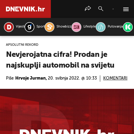
Vijesti
Sport
Showbizz
Lifestyle
Putovanja
PRETRAŽITE VIJESTI
APSOLUTNI REKORD
Nevjerojatna cifra! Prodan je
najskuplji automobil na svijetu
Piše
Hrvoje Jurman,
20. svibnja 2022. @ 10:33
KOMENTARI