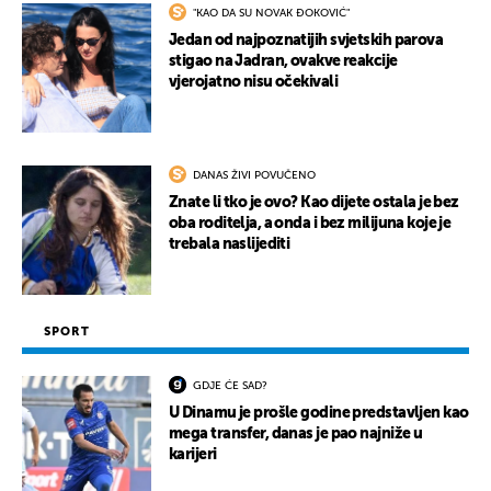
"KAO DA SU NOVAK ĐOKOVIĆ"
Jedan od najpoznatijih svjetskih parova
stigao na Jadran, ovakve reakcije
vjerojatno nisu očekivali
DANAS ŽIVI POVUČENO
Znate li tko je ovo? Kao dijete ostala je bez
oba roditelja, a onda i bez milijuna koje je
trebala naslijediti
SPORT
GDJE ĆE SAD?
U Dinamu je prošle godine predstavljen kao
mega transfer, danas je pao najniže u
karijeri