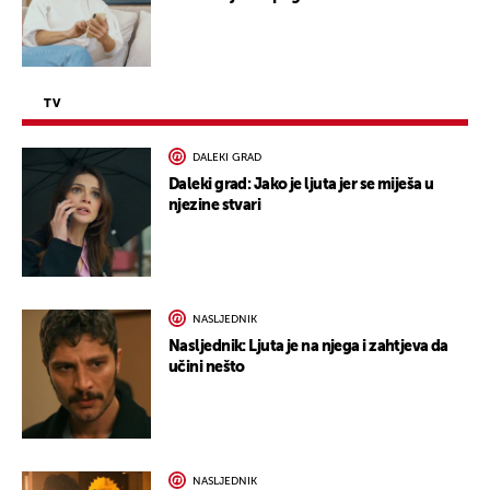
TV
DALEKI GRAD
Daleki grad: Jako je ljuta jer se miješa u
njezine stvari
NASLJEDNIK
Nasljednik: Ljuta je na njega i zahtjeva da
učini nešto
NASLJEDNIK