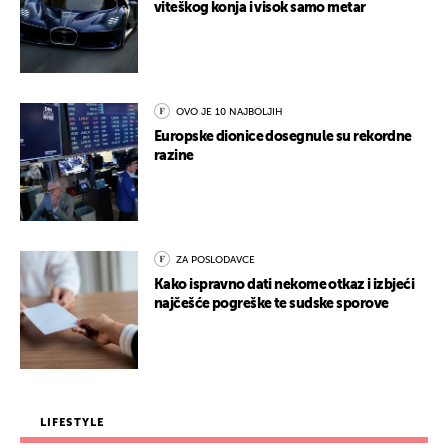
viteškog konja i visok samo metar
OVO JE 10 NAJBOLJIH
Europske dionice dosegnule su rekordne
razine
ZA POSLODAVCE
Kako ispravno dati nekome otkaz i izbjeći
najčešće pogreške te sudske sporove
LIFESTYLE