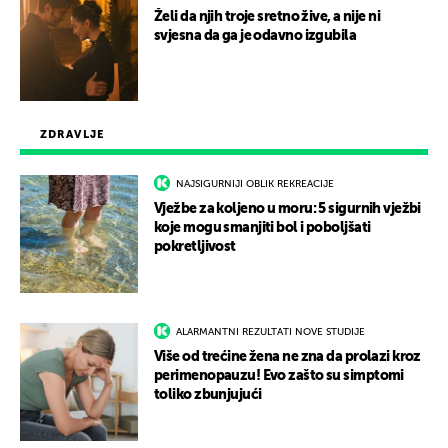
Želi da njih troje sretno žive, a nije ni
svjesna da ga je odavno izgubila
ZDRAVLJE
NAJSIGURNIJI OBLIK REKREACIJE
Vježbe za koljeno u moru: 5 sigurnih vježbi
koje mogu smanjiti bol i poboljšati
pokretljivost
ALARMANTNI REZULTATI NOVE STUDIJE
Više od trećine žena ne zna da prolazi kroz
perimenopauzu! Evo zašto su simptomi
toliko zbunjujući