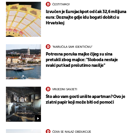
ČESTITAMO!
Izvučen je Eurojackpot od čak 32,6 milijuna
eura: Doznajte gdje idu bogati dobitci u
Hrvatskoj
UKLJUČITE NOTIFIKACIJE
"NARUČILA SAM IDENTIČNU"
Potresna poruka majke čijeg su sina
pretukli zbog majice: "Sloboda nestaje
svaki put kad prešutimo nasilje"
VRIJEDNI SAVJETI
Što ako vam gosti unište apartman? Ovo je
zlatni papir koji može biti od pomoći
ČEKA SE NALAZ OBDUKCIJE