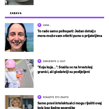
ZABAVA
HMM…
To rade samo psihopati: Jedan detalj s
mora može vam otkriti puno o prijateljima
ZAMJERATE LI JOJ?
"Koja kuja…": Snašla se na hrvatskoj
granici, ali gledatelji su podijeljeni
POKAŽITE ŠTO ZNATE!
Samo pravi intelektualci mogu riješiti ovaj
kviz bez ijedne pogreške