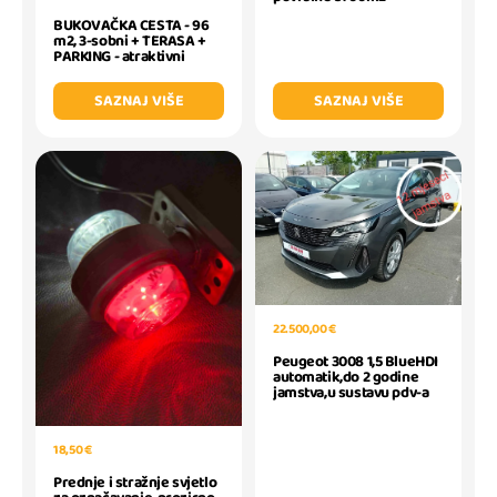
BUKOVAČKA CESTA - 96
m2, 3-sobni + TERASA +
PARKING - atraktivni
SAZNAJ VIŠE
SAZNAJ VIŠE
22.500,00 €
Peugeot 3008 1,5 BlueHDI
automatik,do 2 godine
jamstva,u sustavu pdv-a
18,50 €
Prednje i stražnje svjetlo