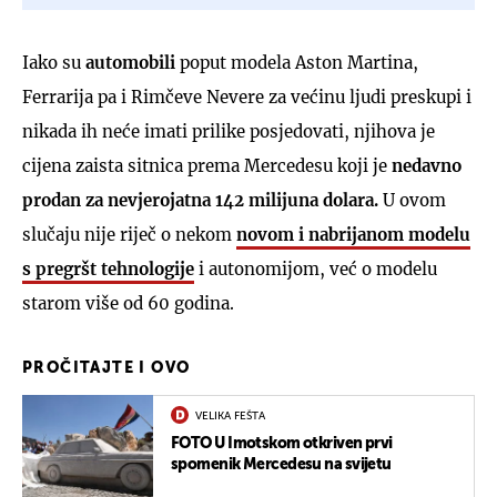
Iako su
automobili
poput modela Aston Martina,
Ferrarija pa i Rimčeve Nevere za većinu ljudi preskupi i
nikada ih neće imati prilike posjedovati, njihova je
cijena zaista sitnica prema Mercedesu koji je
nedavno
prodan za nevjerojatna 142 milijuna dolara.
U ovom
slučaju nije riječ o nekom
novom i nabrijanom modelu
s pregršt tehnologije
i autonomijom, već o modelu
starom više od 60 godina.
PROČITAJTE I OVO
VELIKA FEŠTA
FOTO U Imotskom otkriven prvi
spomenik Mercedesu na svijetu