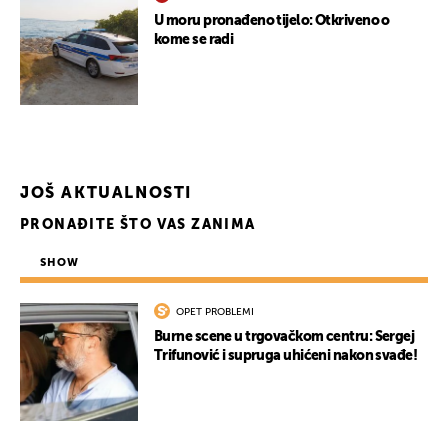
U moru pronađeno tijelo: Otkriveno o
kome se radi
JOŠ AKTUALNOSTI
PRONAĐITE ŠTO VAS ZANIMA
SHOW
OPET PROBLEMI
Burne scene u trgovačkom centru: Sergej
Trifunović i supruga uhićeni nakon svađe!