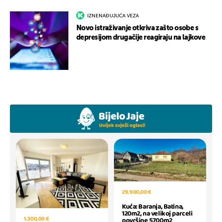
IZNENAĐUJUĆA VEZA
Novo istraživanje otkriva zašto osobe s
depresijom drugačije reagiraju na lajkove
29.900,00 €
Kuća: Baranja, Batina,
120m2, na velikoj parceli
1.300,00 €
površine 5700m2