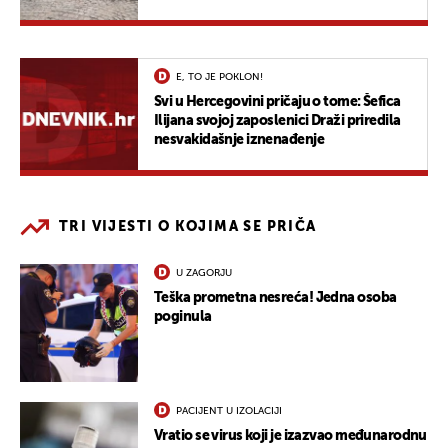
E, TO JE POKLON!
Svi u Hercegovini pričaju o tome: Šefica
Ilijana svojoj zaposlenici Draži priredila
nesvakidašnje iznenađenje
TRI VIJESTI O KOJIMA SE PRIČA
U ZAGORJU
Teška prometna nesreća! Jedna osoba
poginula
PACIJENT U IZOLACIJI
Vratio se virus koji je izazvao međunarodnu