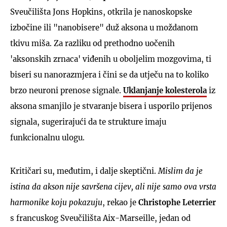
Sveučilišta Jons Hopkins, otkrila je nanoskopske
izbočine ili "nanobisere" duž aksona u moždanom
tkivu miša. Za razliku od prethodno uočenih
'aksonskih zrnaca' viđenih u oboljelim mozgovima, ti
biseri su nanorazmjera i čini se da utječu na to koliko
brzo neuroni prenose signale.
Uklanjanje kolesterola
iz
aksona smanjilo je stvaranje bisera i usporilo prijenos
signala, sugerirajući da te strukture imaju
funkcionalnu ulogu.
Kritičari su, međutim, i dalje skeptični.
Mislim da je
istina da akson nije savršena cijev, ali nije samo ova vrsta
harmonike koju pokazuju
, rekao je
Christophe Leterrier
s francuskog Sveučilišta Aix-Marseille, jedan od