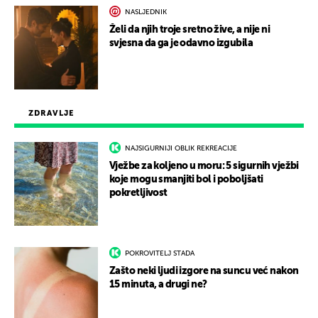
NASLJEDNIK
Želi da njih troje sretno žive, a nije ni
svjesna da ga je odavno izgubila
ZDRAVLJE
NAJSIGURNIJI OBLIK REKREACIJE
Vježbe za koljeno u moru: 5 sigurnih vježbi
koje mogu smanjiti bol i poboljšati
pokretljivost
POKROVITELJ STADA
Zašto neki ljudi izgore na suncu već nakon
15 minuta, a drugi ne?