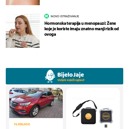
NOVO ISTRAŽIVANJE
Hormonska terapija u menopauzi: Žene
koje je koriste imaju znatno manji rizik od
ovoga
15.300,00 €