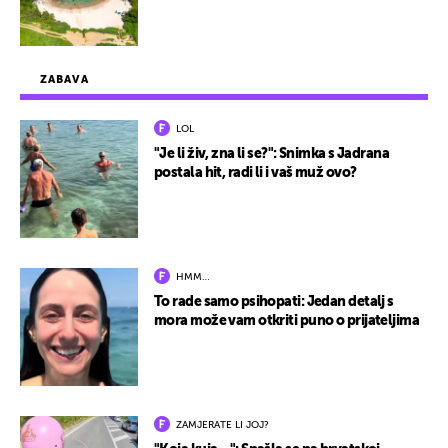
ZABAVA
LOL
"Je li živ, zna li se?": Snimka s Jadrana
postala hit, radi li i vaš muž ovo?
HMM…
To rade samo psihopati: Jedan detalj s
mora može vam otkriti puno o prijateljima
ZAMJERATE LI JOJ?