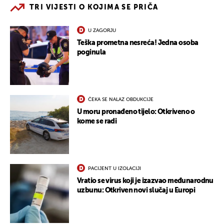
TRI VIJESTI O KOJIMA SE PRIČA
U ZAGORJU
Teška prometna nesreća! Jedna osoba
poginula
ČEKA SE NALAZ OBDUKCIJE
U moru pronađeno tijelo: Otkriveno o
kome se radi
PACIJENT U IZOLACIJI
Vratio se virus koji je izazvao međunarodnu
uzbunu: Otkriven novi slučaj u Europi