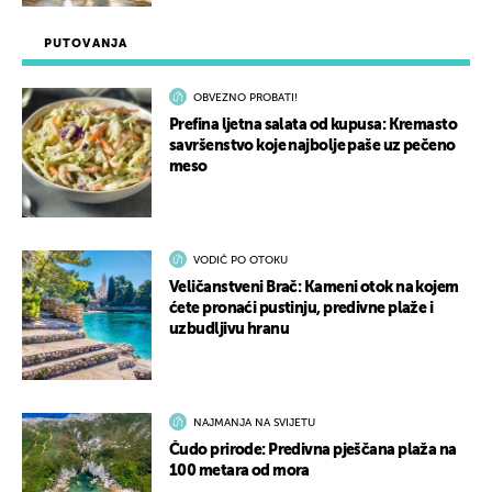
PUTOVANJA
OBVEZNO PROBATI!
Prefina ljetna salata od kupusa: Kremasto
savršenstvo koje najbolje paše uz pečeno
meso
VODIČ PO OTOKU
Veličanstveni Brač: Kameni otok na kojem
ćete pronaći pustinju, predivne plaže i
uzbudljivu hranu
NAJMANJA NA SVIJETU
Čudo prirode: Predivna pješčana plaža na
100 metara od mora