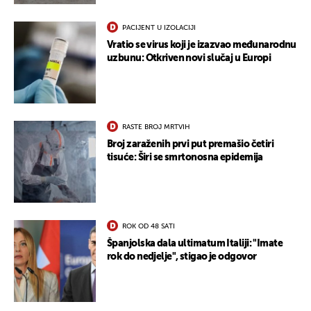
PACIJENT U IZOLACIJI
Vratio se virus koji je izazvao međunarodnu
uzbunu: Otkriven novi slučaj u Europi
RASTE BROJ MRTVIH
Broj zaraženih prvi put premašio četiri
tisuće: Širi se smrtonosna epidemija
ROK OD 48 SATI
Španjolska dala ultimatum Italiji: "Imate
UKLJUČITE NOTIFIKACIJE
rok do nedjelje", stigao je odgovor