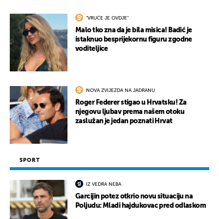
"VRUĆE JE OVDJE"
Malo tko zna da je bila misica! Badić je
istaknuo besprijekornu figuru zgodne
voditeljice
NOVA ZVIJEZDA NA JADRANU
Roger Federer stigao u Hrvatsku! Za
njegovu ljubav prema našem otoku
zaslužan je jedan poznati Hrvat
SPORT
IZ VEDRA NEBA
Garcijin potez otkrio novu situaciju na
Poljudu: Mladi hajdukovac pred odlaskom