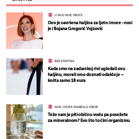
U NOJ NIJE VRUĆE
Ovo je savršena haljina za ljeto i more - nosi
je i Bojana Gregorić Vejzović
BAŠ EFEKTNA
Kada smo na zadarskoj rivi ugledali ovu
haljinu, morali smo doznati odakle je –
košta samo 18 eura
NIJE UVIJEK NAJBOLJI IZBOR
Teže vam je piti običnu vodu pa posežete
za mineralnom? Evo što to čini organizmu