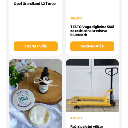
Opel Grandland 1,2 Turbo
293,63 €
TESTO Vaga digitalna 560i
za rashladna sredstva
bluetooth
SAZNAJ VIŠE
SAZNAJ VIŠE
420,00 €
Ručni paletni viličar