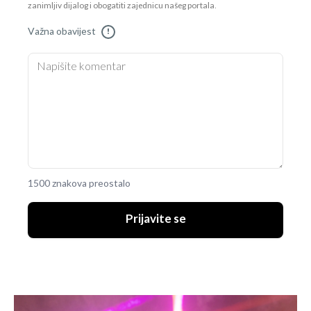
zanimljiv dijalog i obogatiti zajednicu našeg portala.
Važna obavijest
!
1500 znakova preostalo
Prijavite se