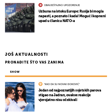
OBAVJEŠTAJNO UPOZORENJE
Uzbuna na istoku Europe: Rusija bi mogla
napasti, a poznato i kada! Moguć i kopneni
upad u članicu NATO-a
JOŠ AKTUALNOSTI
PRONAĐITE ŠTO VAS ZANIMA
SHOW
"KAO DA SU NOVAK ĐOKOVIĆ"
Jedan od najpoznatijih svjetskih parova
stigao na Jadran, ovakve reakcije
vjerojatno nisu očekivali