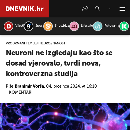
Vijesti
Sport
Showbizz
Lifestyle
Putovanja
PRETRAŽITE VIJESTI
PRODRMANI TEMELJI NEUROZNANOSTI
Neuroni ne izgledaju kao što se
dosad vjerovalo, tvrdi nova,
kontroverzna studija
Piše
Branimir Vorša,
04. prosinca 2024. @ 16:10
KOMENTARI