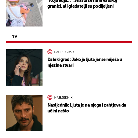
"Koja kuja…": Snašla se na hrvatskoj
granici, ali gledatelji su podijeljeni
TV
DALEKI GRAD
Daleki grad: Jako je ljuta jer se miješa u
njezine stvari
NASLJEDNIK
Nasljednik: Ljuta je na njega i zahtjeva da
učini nešto