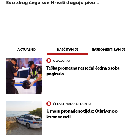
Evo zbog čega sve Hrvati duguju pivo...
AKTUALNO
NAJČITANIJE
NAJKOMENTIRANIJE
U ZAGORJU
Teška prometna nesreća! Jedna osoba
poginula
ČEKA SE NALAZ OBDUKCIJE
U moru pronađeno tijelo: Otkriveno o
kome se radi