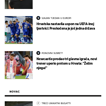
SJAJAN TJEDAN U EUROPI
Hrvatska nastavila uspon na UEFA-inoj
ljestvici: Preskočena je još jedna država
PONOVNI SUSRET?
Newcastle prodao tri glavna igrača, novi
trener uperio prstom u Hrvata: "Želim
njega!"
NOVAC
TREĆI UNIKATNI BUGATTI