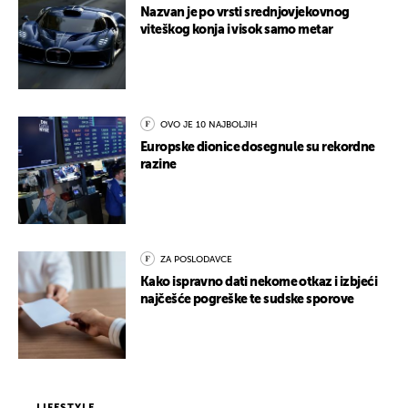
Nazvan je po vrsti srednjovjekovnog
viteškog konja i visok samo metar
OVO JE 10 NAJBOLJIH
Europske dionice dosegnule su rekordne
razine
ZA POSLODAVCE
Kako ispravno dati nekome otkaz i izbjeći
najčešće pogreške te sudske sporove
LIFESTYLE