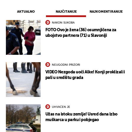
AKTUALNO
NAJČITANIJE
NAJKOMENTIRANIJE
NAKON SUKOBA
FOTO Ovo je žena (36) osumnjičena za
ubojstvo partnera (71) u Slavoniji
NEUGODNI PRIZORI
VIDEO Nezgoda uoči Alke! Konji proklizali i
pali u središtu grada
UHVAĆEN JE
Užas na istoku zemlje! Usred dana izbo
muškarca u parku i pobjegao