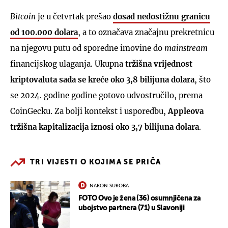
Bitcoin
je u četvrtak prešao
dosad nedostižnu
granicu
od 100.000 dolara
, a to označava značajnu prekretnicu
na njegovu putu od sporedne imovine do
mainstream
financijskog ulaganja. Ukupna
tržišna vrijednost
kriptovaluta sada se kreće oko 3,8 bilijuna dolara
, što
se 2024. godine godine gotovo udvostručilo, prema
CoinGecku. Za bolji kontekst i usporedbu,
Appleova
tržišna kapitalizacija iznosi oko 3,7 bilijuna dolara
.
TRI VIJESTI O KOJIMA SE PRIČA
NAKON SUKOBA
FOTO Ovo je žena (36) osumnjičena za
ubojstvo partnera (71) u Slavoniji