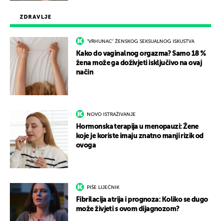
ZDRAVLJE
"VRHUNAC" ŽENSKOG SEKSUALNOG ISKUSTVA
Kako do vaginalnog orgazma? Samo 18 %
žena može ga doživjeti isključivo na ovaj
način
NOVO ISTRAŽIVANJE
Hormonska terapija u menopauzi: Žene
koje je koriste imaju znatno manji rizik od
ovoga
PIŠE LIJEČNIK
Fibrilacija atrija i prognoza: Koliko se dugo
može živjeti s ovom dijagnozom?