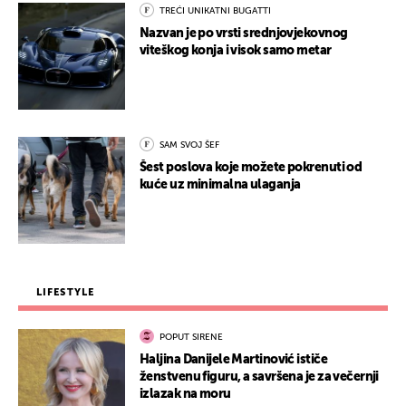
TREĆI UNIKATNI BUGATTI
Nazvan je po vrsti srednjovjekovnog
viteškog konja i visok samo metar
SAM SVOJ ŠEF
Šest poslova koje možete pokrenuti od
kuće uz minimalna ulaganja
LIFESTYLE
POPUT SIRENE
Haljina Danijele Martinović ističe
ženstvenu figuru, a savršena je za večernji
izlazak na moru