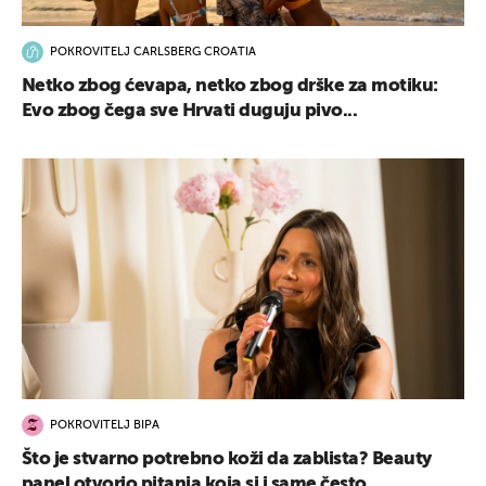
POKROVITELJ CARLSBERG CROATIA
Netko zbog ćevapa, netko zbog drške za motiku:
Evo zbog čega sve Hrvati duguju pivo...
POKROVITELJ BIPA
Što je stvarno potrebno koži da zablista? Beauty
panel otvorio pitanja koja si i same često