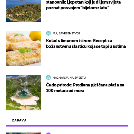
stanovnik: Ljepotan koji je diljem svijeta
poznat po svojem "bijelom zlatu"
MA, SAVRŠENSTVO!
Kolač s limunom i sirom: Recept za
božanstvenu slasticu koja se topi u ustima
NAJMANJA NA SVIJETU
Čudo prirode: Predivna pješčana plaža na
100 metara od mora
ZABAVA