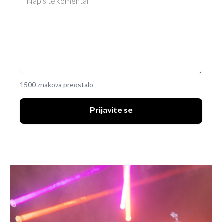
1500 znakova preostalo
Prijavite se