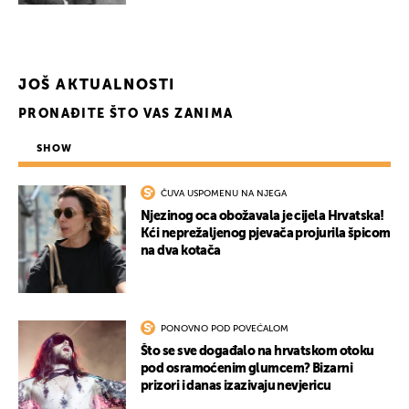
JOŠ AKTUALNOSTI
PRONAĐITE ŠTO VAS ZANIMA
SHOW
ČUVA USPOMENU NA NJEGA
Njezinog oca obožavala je cijela Hrvatska!
Kći neprežaljenog pjevača projurila špicom
na dva kotača
PONOVNO POD POVEĆALOM
Što se sve događalo na hrvatskom otoku
pod osramoćenim glumcem? Bizarni
prizori i danas izazivaju nevjericu