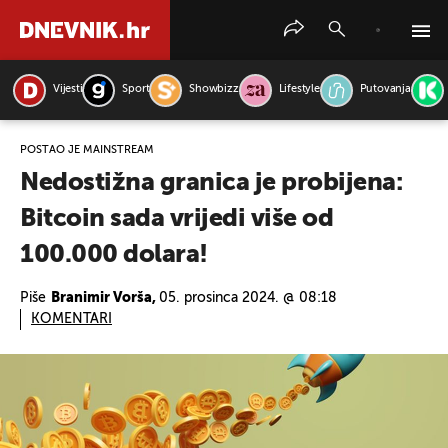
Vijesti
Sport
Showbizz
Lifestyle
Putovanja
PRETRAŽITE VIJESTI
POSTAO JE MAINSTREAM
Nedostižna granica je probijena:
Bitcoin sada vrijedi više od
100.000 dolara!
Piše
Branimir Vorša,
05. prosinca 2024. @ 08:18
KOMENTARI