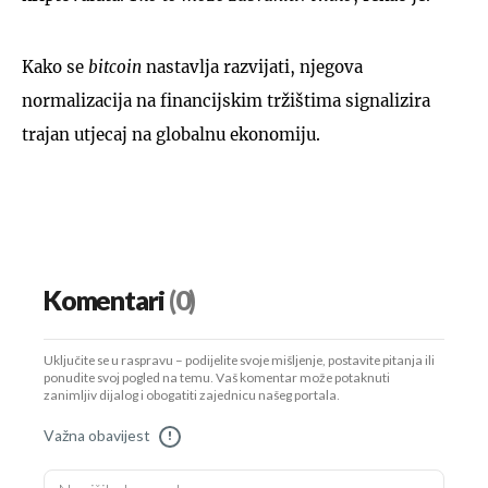
Kako se
bitcoin
nastavlja razvijati, njegova
normalizacija na financijskim tržištima signalizira
trajan utjecaj na globalnu ekonomiju.
Komentari
(0)
Uključite se u raspravu – podijelite svoje mišljenje, postavite pitanja ili
ponudite svoj pogled na temu. Vaš komentar može potaknuti
zanimljiv dijalog i obogatiti zajednicu našeg portala.
Važna obavijest
!