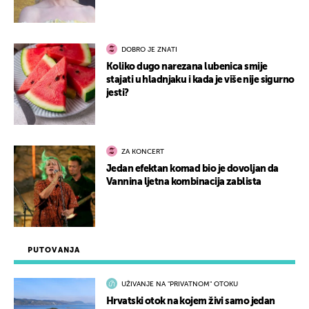
DOBRO JE ZNATI
Koliko dugo narezana lubenica smije
stajati u hladnjaku i kada je više nije sigurno
jesti?
ZA KONCERT
Jedan efektan komad bio je dovoljan da
Vannina ljetna kombinacija zablista
PUTOVANJA
UŽIVANJE NA "PRIVATNOM" OTOKU
Hrvatski otok na kojem živi samo jedan