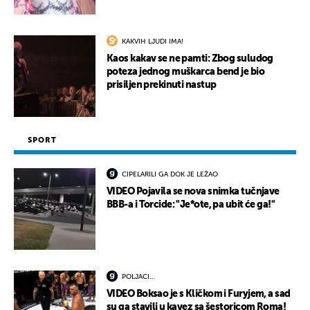
KAKVIH LJUDI IMA!
Kaos kakav se ne pamti: Zbog suludog
poteza jednog muškarca bend je bio
prisiljen prekinuti nastup
SPORT
CIPELARILI GA DOK JE LEŽAO
VIDEO Pojavila se nova snimka tučnjave
BBB-a i Torcide: "Je*ote, pa ubit će ga!"
POLJACI...
VIDEO Boksao je s Kličkom i Furyjem, a sad
su ga stavili u kavez sa šestoricom Roma!