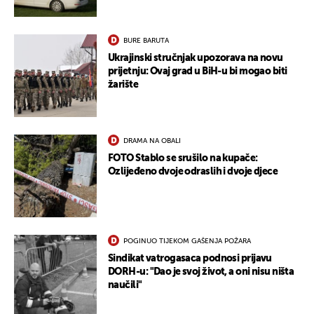
BURE BARUTA
UKLJUČITE NOTIFIKACIJE
Ukrajinski stručnjak upozorava na novu
prijetnju: Ovaj grad u BiH-u bi mogao biti
žarište
DRAMA NA OBALI
FOTO Stablo se srušilo na kupače:
Ozlijeđeno dvoje odraslih i dvoje djece
POGINUO TIJEKOM GAŠENJA POŽARA
Sindikat vatrogasaca podnosi prijavu
DORH-u: "Dao je svoj život, a oni nisu ništa
naučili"