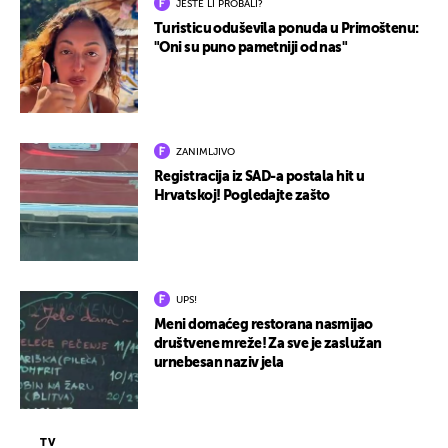
JESTE LI PROBALI?
Turisticu oduševila ponuda u Primoštenu:
"Oni su puno pametniji od nas"
ZANIMLJIVO
Registracija iz SAD-a postala hit u
Hrvatskoj! Pogledajte zašto
UPS!
Meni domaćeg restorana nasmijao
društvene mreže! Za sve je zaslužan
urnebesan naziv jela
TV