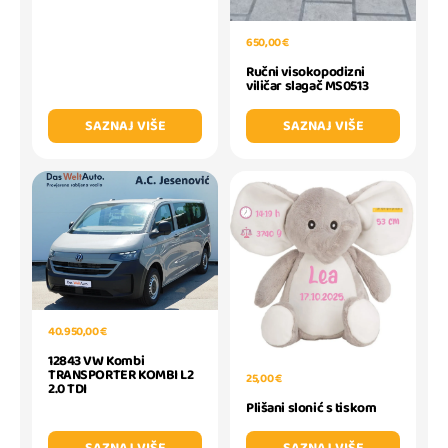
650,00 €
Ručni visokopodizni
viličar slagač MS0513
SAZNAJ VIŠE
SAZNAJ VIŠE
40.950,00 €
12843 VW Kombi
TRANSPORTER KOMBI L2
25,00 €
2.0 TDI
Plišani slonić s tiskom
SAZNAJ VIŠE
SAZNAJ VIŠE