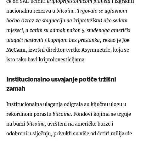
će on SAD učiniti
kriptoprijestolnicom planeta
i izgraditi
nacionalnu rezervu u
bitcoinu
.
Trgovalo se uglavnom
bočno (izraz za stagnaciju na kriptotržištu) oko sedam
mjeseci, a zatim su odmah nakon 5. studenoga američki
ulagači nastavili s kupnjom bez prestanka
, rekao je
Joe
McCann
, izvršni direktor tvrtke Asymmetric, koja se
isto tako bavi kriptoinvesticijama.
Institucionalno usvajanje potiče tržišni
zamah
Institucionalna ulaganja odigrala su ključnu ulogu u
rekordnom porastu
bitcoina
. Fondovi kojima se trguje
na burzi
bitcoina,
uvršteni na američke burze i
odobreni u siječnju, privukli su više od četiri milijarde