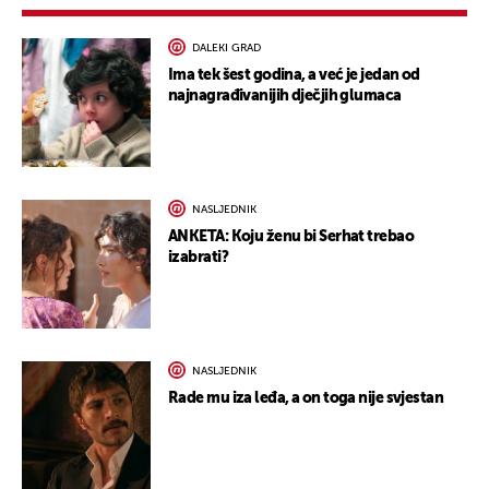
DALEKI GRAD
Ima tek šest godina, a već je jedan od
najnagrađivanijih dječjih glumaca
NASLJEDNIK
ANKETA: Koju ženu bi Serhat trebao
izabrati?
NASLJEDNIK
Rade mu iza leđa, a on toga nije svjestan