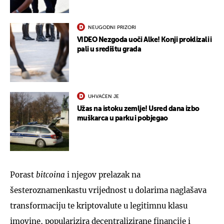
NEUGODNI PRIZORI
VIDEO Nezgoda uoči Alke! Konji proklizali i
pali u središtu grada
UHVAĆEN JE
Užas na istoku zemlje! Usred dana izbo
muškarca u parku i pobjegao
Porast
bitcoina
i njegov prelazak na
šesteroznamenkastu vrijednost u dolarima naglašava
transformaciju te kriptovalute u legitimnu klasu
imovine, popularizira decentralizirane financije i