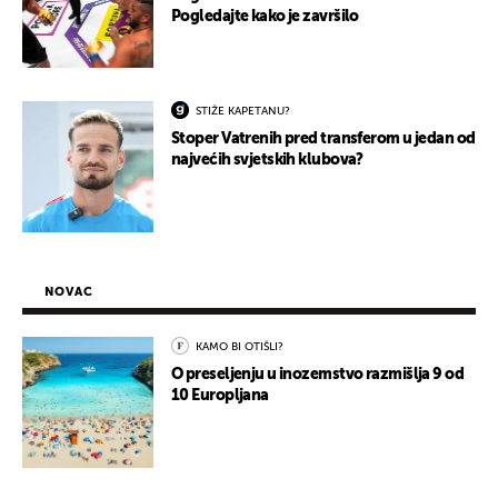
Pogledajte kako je završilo
STIŽE KAPETANU?
Stoper Vatrenih pred transferom u jedan od
najvećih svjetskih klubova?
NOVAC
KAMO BI OTIŠLI?
O preseljenju u inozemstvo razmišlja 9 od
10 Europljana