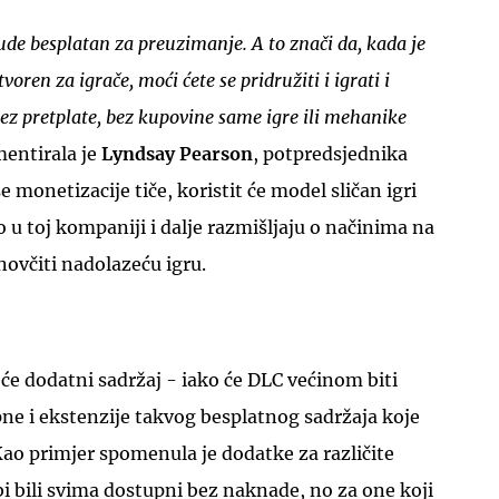
ude besplatan za preuzimanje. A to znači da, kada je
oren za igrače, moći ćete se pridružiti i igrati i
bez pretplate, bez kupovine same igre ili mehanike
mentirala je
Lyndsay Pearson
, potpredsjednika
UKLJUČITE NOTIFIKACIJE
e monetizacije tiče, koristit će model sličan igri
o u toj kompaniji i dalje razmišljaju o načinima na
ovčiti nadolazeću igru.
će dodatni sadržaj - iako će DLC većinom biti
pne i ekstenzije takvog besplatnog sadržaja koje
Kao primjer spomenula je dodatke za različite
bi bili svima dostupni bez naknade, no za one koji