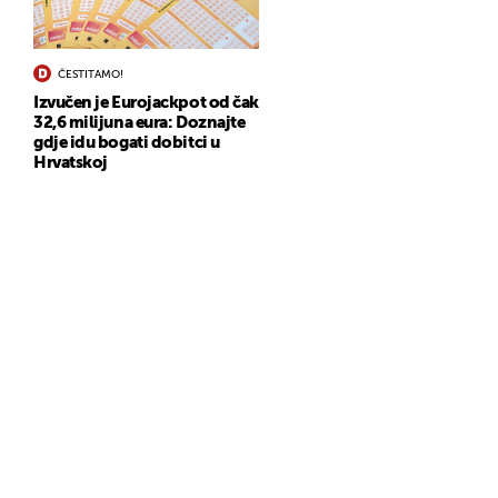
ČESTITAMO!
Izvučen je Eurojackpot od čak
32,6 milijuna eura: Doznajte
gdje idu bogati dobitci u
Hrvatskoj