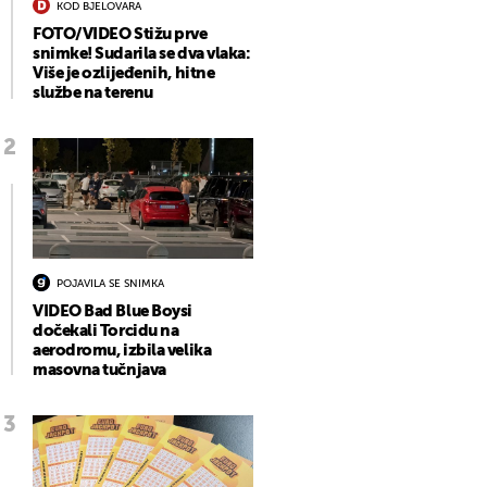
KOD BJELOVARA
FOTO/VIDEO Stižu prve
snimke! Sudarila se dva vlaka:
Više je ozlijeđenih, hitne
službe na terenu
POJAVILA SE SNIMKA
VIDEO Bad Blue Boysi
dočekali Torcidu na
aerodromu, izbila velika
masovna tučnjava