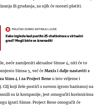
izanja ili grudanja, za njih će morati platiti.
PRILIČNO DOBRO IMITIRAJU LJUDE
Kako izgleda kad pustite 25 chatbotova u virtualni
grad? Mogli biste se iznenaditi
e, neće zamijeniti aktualne Simse 4, niti će to
a umjesto Simsa 5, već će
Maxis i dalje nastaviti s
za Sims 4 i za Project Rene
u isto vrijeme i
. Cilj koji žele postići s novom igrom baziranoj na
jasnili su iz kompanije, jest omogućiti korisnicima
mogu igrati Simse. Project Rene omogućit će