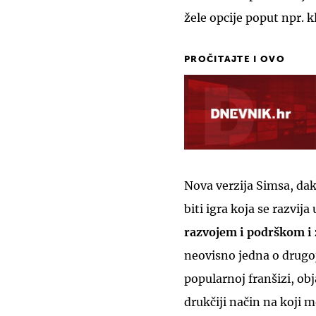
žele opcije poput npr. kl
PROČITAJTE I OVO
Nova verzija Simsa, dakl
biti igra koja se razvij
razvojem i podrškom i 
neovisno jedna o drugoj
popularnoj franšizi, ob
drukčiji način na koji 