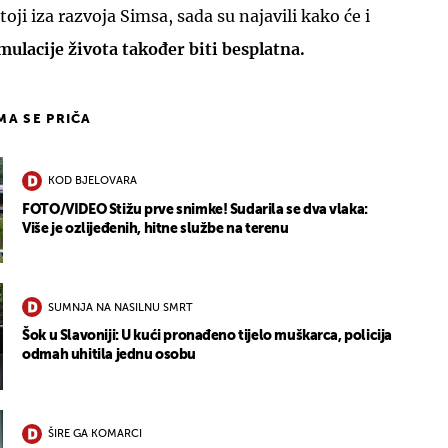
ji iza razvoja Simsa, sada su najavili kako će i
imulacije života također biti besplatna.
IMA SE PRIČA
KOD BJELOVARA
FOTO/VIDEO Stižu prve snimke! Sudarila se dva vlaka:
Više je ozlijeđenih, hitne službe na terenu
SUMNJA NA NASILNU SMRT
Šok u Slavoniji: U kući pronađeno tijelo muškarca, policija
odmah uhitila jednu osobu
ŠIRE GA KOMARCI