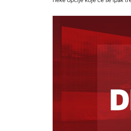
neke opcije koje će se ipak treb