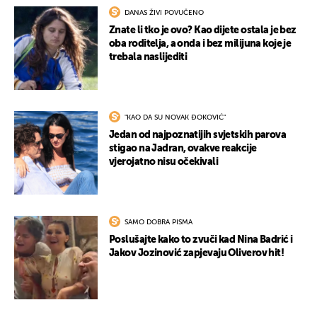
DANAS ŽIVI POVUČENO
Znate li tko je ovo? Kao dijete ostala je bez
oba roditelja, a onda i bez milijuna koje je
trebala naslijediti
"KAO DA SU NOVAK ĐOKOVIĆ"
Jedan od najpoznatijih svjetskih parova
stigao na Jadran, ovakve reakcije
vjerojatno nisu očekivali
SAMO DOBRA PISMA
Poslušajte kako to zvuči kad Nina Badrić i
Jakov Jozinović zapjevaju Oliverov hit!