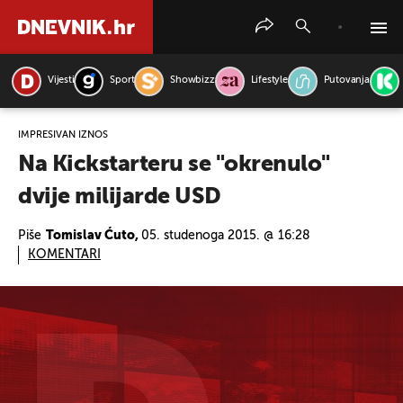
Vijesti
Sport
Showbizz
Lifestyle
Putovanja
PRETRAŽITE VIJESTI
IMPRESIVAN IZNOS
Na Kickstarteru se "okrenulo"
dvije milijarde USD
Piše
Tomislav Ćuto,
05. studenoga 2015. @ 16:28
KOMENTARI