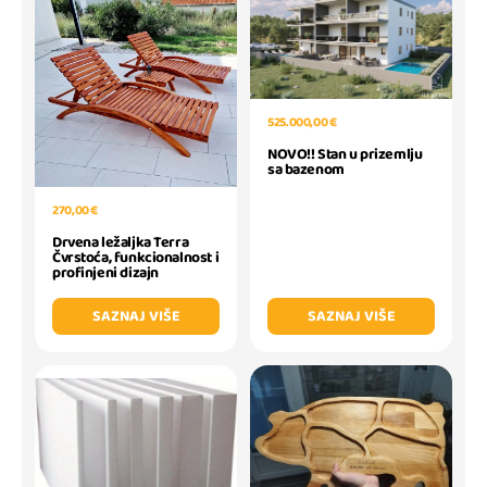
525.000,00 €
NOVO!! Stan u prizemlju
sa bazenom
270,00 €
Drvena ležaljka Terra
Čvrstoća, funkcionalnost i
profinjeni dizajn
SAZNAJ VIŠE
SAZNAJ VIŠE