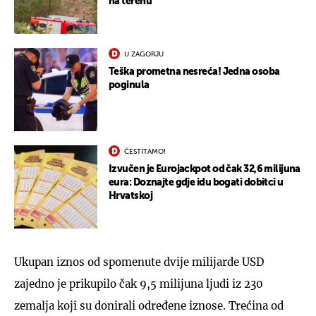
na terenu
U ZAGORJU
Teška prometna nesreća! Jedna osoba
poginula
ČESTITAMO!
Izvučen je Eurojackpot od čak 32,6 milijuna
eura: Doznajte gdje idu bogati dobitci u
Hrvatskoj
Ukupan iznos od spomenute dvije milijarde USD
zajedno je prikupilo čak 9,5 milijuna ljudi iz 230
zemalja koji su donirali određene iznose. Trećina od