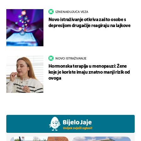
IZNENAĐUJUĆA VEZA
Novo istraživanje otkriva zašto osobe s
depresijom drugačije reagiraju na lajkove
NOVO ISTRAŽIVANJE
Hormonska terapija u menopauzi: Žene
koje je koriste imaju znatno manji rizik od
ovoga