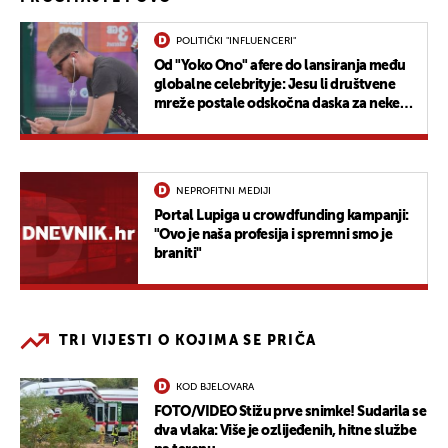
POLITIČKI "INFLUENCERI"
Od "Yoko Ono" afere do lansiranja među
globalne celebrityje: Jesu li društvene
mreže postale odskočna daska za neke
hrvatske političare?
NEPROFITNI MEDIJI
Portal Lupiga u crowdfunding kampanji:
"Ovo je naša profesija i spremni smo je
braniti"
TRI VIJESTI O KOJIMA SE PRIČA
KOD BJELOVARA
FOTO/VIDEO Stižu prve snimke! Sudarila se
dva vlaka: Više je ozlijeđenih, hitne službe