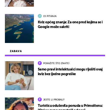
15 PITANJA
Kviz općeg znanja: Za one pred kojima se i
Google može sakriti
ZABAVA
POKAŽITE ŠTO ZNATE!
Samo pravi intelektualci mogu riješiti ovaj
kviz bez ijedne pogreške
JESTE LI PROBALI?
Turisticu oduševila ponuda u Primoštenu: