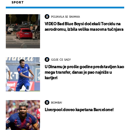
SPORT
POJAVILA SE SNIMKA
VIDEO Bad Blue Boysi dočekali Torcidu na
aerodromu, izbila velika masovna tučnjava
GDJE ĆE SAD?
U Dinamu je prošle godine predstavljen kao
mega transfer, danas je pao najniže u
karijeri
BOMBA!
Liverpool doveo kapetana Barcelone!