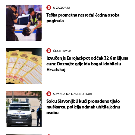
U ZAGORJU
Teška prometna nesreća! Jedna osoba
poginula
ČESTITAMO!
Izvučen je Eurojackpot od čak 32,6 milijuna
eura: Doznajte gdje idu bogati dobitci u
Hrvatskoj
SUMNJA NA NASILNU SMRT
Šok u Slavoniji: U kući pronađeno tijelo
muškarca, policija odmah uhitila jednu
osobu