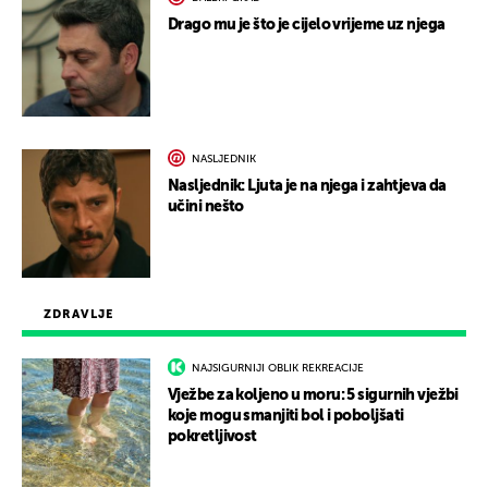
Drago mu je što je cijelo vrijeme uz njega
NASLJEDNIK
Nasljednik: Ljuta je na njega i zahtjeva da
učini nešto
ZDRAVLJE
NAJSIGURNIJI OBLIK REKREACIJE
Vježbe za koljeno u moru: 5 sigurnih vježbi
koje mogu smanjiti bol i poboljšati
pokretljivost