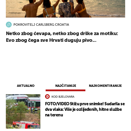
POKROVITELJ CARLSBERG CROATIA
Netko zbog ćevapa, netko zbog drške za motiku:
Evo zbog čega sve Hrvati duguju pivo...
AKTUALNO
NAJČITANIJE
NAJKOMENTIRANIJE
KOD BJELOVARA
FOTO/VIDEO Stižu prve snimke! Sudarila se
dva vlaka: Više je ozlijeđenih, hitne službe
na terenu