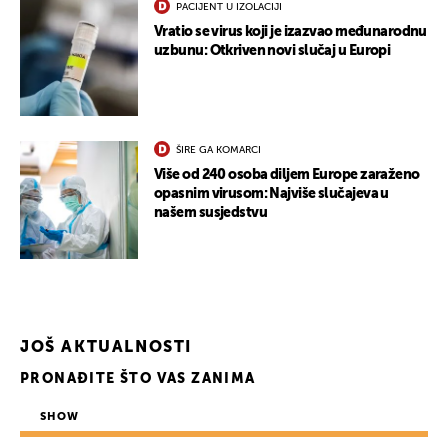
PACIJENT U IZOLACIJI
Vratio se virus koji je izazvao međunarodnu
uzbunu: Otkriven novi slučaj u Europi
ŠIRE GA KOMARCI
Više od 240 osoba diljem Europe zaraženo
opasnim virusom: Najviše slučajeva u
našem susjedstvu
JOŠ AKTUALNOSTI
PRONAĐITE ŠTO VAS ZANIMA
UKLJUČITE NOTIFIKACIJE
SHOW