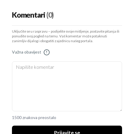
Komentari
(0)
Uključite se u raspravu – podijelite svoje mišljenje, postavite pitanja ili
ponudite svoj pogled na temu. Vaš komentar može potaknuti
zanimljiv dijalog i obogatiti zajednicu našeg portala.
Važna obavijest
!
1500 znakova preostalo
Prijavite se