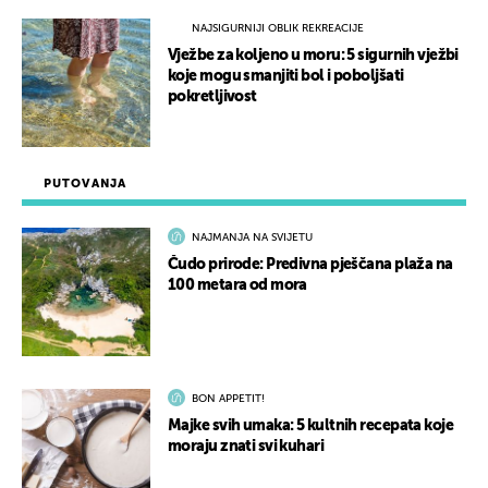
NAJSIGURNIJI OBLIK REKREACIJE
Vježbe za koljeno u moru: 5 sigurnih vježbi
koje mogu smanjiti bol i poboljšati
pokretljivost
PUTOVANJA
NAJMANJA NA SVIJETU
Čudo prirode: Predivna pješčana plaža na
100 metara od mora
BON APPETIT!
Majke svih umaka: 5 kultnih recepata koje
moraju znati svi kuhari