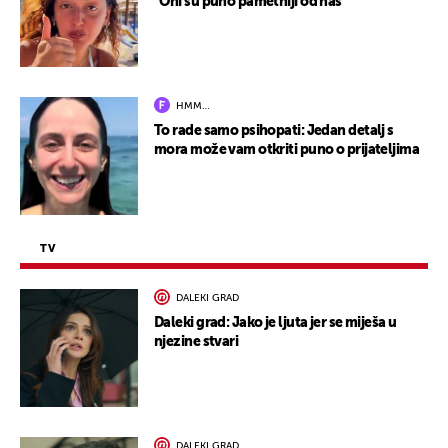
"Oni su puno pametniji od nas"
HMM…
To rade samo psihopati: Jedan detalj s
mora može vam otkriti puno o prijateljima
TV
DALEKI GRAD
Daleki grad: Jako je ljuta jer se miješa u
njezine stvari
DALEKI GRAD