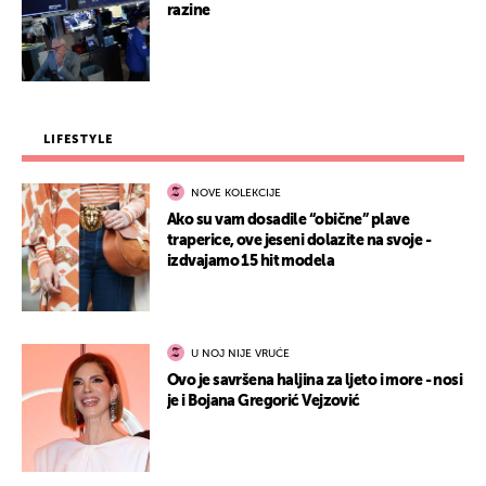
razine
LIFESTYLE
NOVE KOLEKCIJE
Ako su vam dosadile “obične” plave
traperice, ove jeseni dolazite na svoje -
izdvajamo 15 hit modela
U NOJ NIJE VRUĆE
Ovo je savršena haljina za ljeto i more - nosi
je i Bojana Gregorić Vejzović