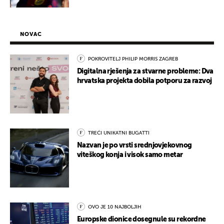
NOVAC
POKROVITELJ PHILIP MORRIS ZAGREB
Digitalna rješenja za stvarne probleme: Dva
hrvatska projekta dobila potporu za razvoj
TREĆI UNIKATNI BUGATTI
Nazvan je po vrsti srednjovjekovnog
viteškog konja i visok samo metar
OVO JE 10 NAJBOLJIH
Europske dionice dosegnule su rekordne