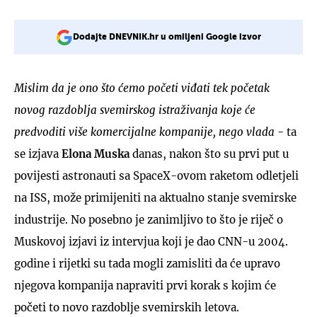
Dodajte DNEVNIK.hr u omiljeni Google izvor
Mislim da je ono što ćemo početi viđati tek početak
novog razdoblja svemirskog istraživanja
koje će
predvoditi više komercijalne kompanije, nego vlada
- ta
se izjava
Elona Muska
danas, nakon što su prvi put u
povijesti astronauti sa SpaceX-ovom raketom odletjeli
na ISS, može primijeniti na aktualno stanje svemirske
industrije. No posebno je zanimljivo to što je riječ o
Muskovoj izjavi iz intervjua koji je dao CNN-u 2004.
godine i rijetki su tada mogli zamisliti da će upravo
njegova kompanija napraviti prvi korak s kojim će
početi to novo razdoblje svemirskih letova.