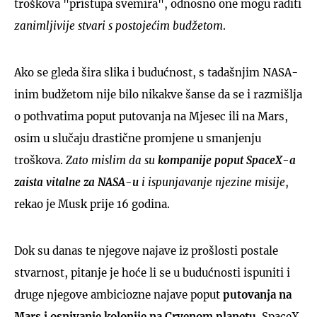
troškova "pristupa svemira", odnosno one mogu raditi
zanimljivije stvari s postojećim budžetom
.
Ako se gleda šira slika i budućnost, s tadašnjim NASA-
inim budžetom nije bilo nikakve šanse da se i razmišlja
o pothvatima poput putovanja na Mjesec ili na Mars,
osim u slučaju drastične promjene u smanjenju
troškova.
Zato mislim da su
kompanije poput SpaceX-a
zaista vitalne za NASA-u
i ispunjavanje njezine misije
,
rekao je Musk prije 16 godina.
Dok su danas te njegove najave iz prošlosti postale
stvarnost, pitanje je hoće li se u budućnosti ispuniti i
druge njegove ambiciozne najave poput
putovanja na
Mars i osnivanje kolonije na Crvenom planetu
. SpaceX