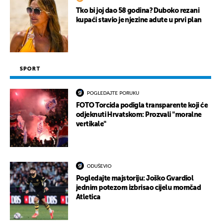
Tko bi joj dao 58 godina? Duboko rezani
kupaći stavio je njezine adute u prvi plan
SPORT
POGLEDAJTE PORUKU
FOTO Torcida podigla transparente koji će
odjeknuti Hrvatskom: Prozvali "moralne
vertikale"
ODUŠEVIO
Pogledajte majstoriju: Joško Gvardiol
jednim potezom izbrisao cijelu momčad
Atletica