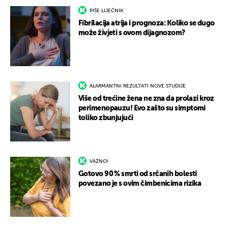
PIŠE LIJEČNIK
Fibrilacija atrija i prognoza: Koliko se dugo
može živjeti s ovom dijagnozom?
ALARMANTNI REZULTATI NOVE STUDIJE
Više od trećine žena ne zna da prolazi kroz
perimenopauzu! Evo zašto su simptomi
toliko zbunjujući
VAŽNO!
Gotovo 90 % smrti od srčanih bolesti
povezano je s ovim čimbenicima rizika