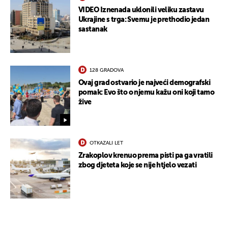
VIDEO Iznenada uklonili veliku zastavu
Ukrajine s trga: Svemu je prethodio jedan
sastanak
128 GRADOVA
Ovaj grad ostvario je najveći demografski
pomak: Evo što o njemu kažu oni koji tamo
žive
OTKAZALI LET
Zrakoplov krenuo prema pisti pa ga vratili
zbog djeteta koje se nije htjelo vezati