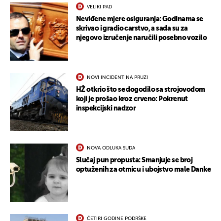
VELIKI PAD
Neviđene mjere osiguranja: Godinama se
skrivao i gradio carstvo, a sada su za
njegovo izručenje naručili posebno vozilo
NOVI INCIDENT NA PRUZI
HŽ otkrio što se dogodilo sa strojovođom
koji je prošao kroz crveno: Pokrenut
inspekcijski nadzor
NOVA ODLUKA SUDA
UKLJUČITE NOTIFIKACIJE
Slučaj pun propusta: Smanjuje se broj
optuženih za otmicu i ubojstvo male Danke
ČETIRI GODINE PODRŠKE