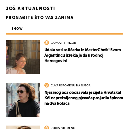
JOŠ AKTUALNOSTI
PRONAĐITE ŠTO VAS ZANIMA
SHOW
BAJKOVITI PRIZORI
Udala se slastičarka iz MasterChefa! Svom
Argentincu izrekla je da u rodnoj
Hercegovini
ČUVA USPOMENU NA NJEGA
Njezinog oca obožavala je cijela Hrvatska!
Kći neprežaljenog pjevača projurila špicom
na dva kotača
PRKOSI VREMENU