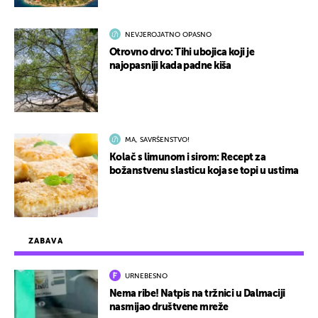
NEVJEROJATNO OPASNO
Otrovno drvo: Tihi ubojica koji je
najopasniji kada padne kiša
MA, SAVRŠENSTVO!
Kolač s limunom i sirom: Recept za
božanstvenu slasticu koja se topi u ustima
ZABAVA
URNEBESNO
Nema ribe! Natpis na tržnici u Dalmaciji
nasmijao društvene mreže