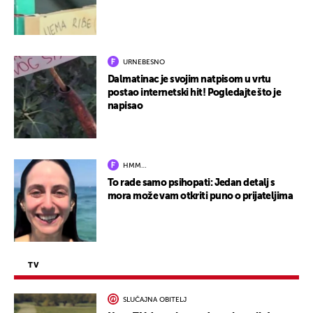
URNEBESNO
Dalmatinac je svojim natpisom u vrtu
postao internetski hit! Pogledajte što je
napisao
HMM…
To rade samo psihopati: Jedan detalj s
mora može vam otkriti puno o prijateljima
TV
SLUČAJNA OBITELJ