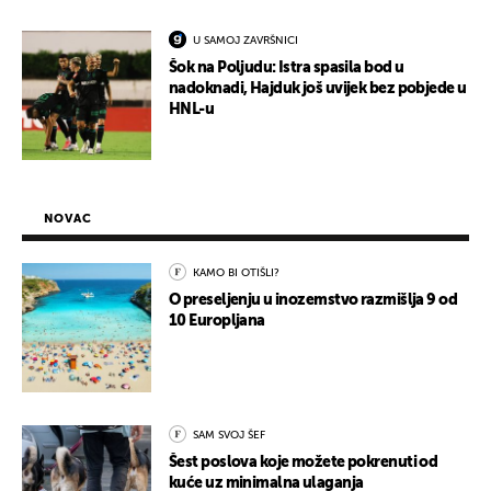
U SAMOJ ZAVRŠNICI
Šok na Poljudu: Istra spasila bod u
nadoknadi, Hajduk još uvijek bez pobjede u
HNL-u
NOVAC
KAMO BI OTIŠLI?
O preseljenju u inozemstvo razmišlja 9 od
10 Europljana
SAM SVOJ ŠEF
Šest poslova koje možete pokrenuti od
kuće uz minimalna ulaganja