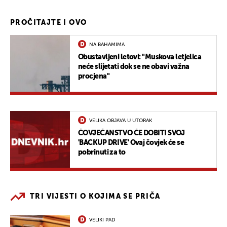
PROČITAJTE I OVO
NA BAHAMIMA
Obustavljeni letovi: "Muskova letjelica
neće slijetati dok se ne obavi važna
procjena"
VELIKA OBJAVA U UTORAK
ČOVJEČANSTVO ĆE DOBITI SVOJ
'BACKUP DRIVE' Ovaj čovjek će se
pobrinuti za to
TRI VIJESTI O KOJIMA SE PRIČA
VELIKI PAD