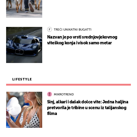
TREĆI UNIKATNI BUGATTI
Nazvan je po vrsti srednjovjekovnog
viteškog konja i visok samo metar
LIFESTYLE
MIKROTREND
Sinj, alkari i dašak dolce vite: Jedna haljina
pretvorila je tribine u scenu iz talijanskog
filma