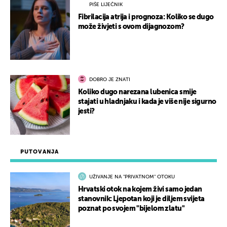
PIŠE LIJEČNIK
Fibrilacija atrija i prognoza: Koliko se dugo
može živjeti s ovom dijagnozom?
DOBRO JE ZNATI
Koliko dugo narezana lubenica smije
stajati u hladnjaku i kada je više nije sigurno
jesti?
PUTOVANJA
UŽIVANJE NA "PRIVATNOM" OTOKU
Hrvatski otok na kojem živi samo jedan
stanovnik: Ljepotan koji je diljem svijeta
poznat po svojem "bijelom zlatu"