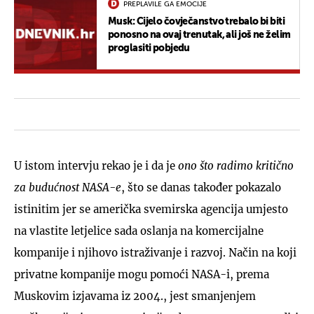
PREPLAVILE GA EMOCIJE
Musk: Cijelo čovječanstvo trebalo bi biti
ponosno na ovaj trenutak, ali još ne želim
proglasiti pobjedu
U istom intervju rekao je i da je
ono što radimo kritično
za budućnost NASA-e
, što se danas također pokazalo
istinitim jer se američka svemirska agencija umjesto
na vlastite letjelice sada oslanja na komercijalne
kompanije i njihovo istraživanje i razvoj. Način na koji
privatne kompanije mogu pomoći NASA-i, prema
Muskovim izjavama iz 2004., jest smanjenjem