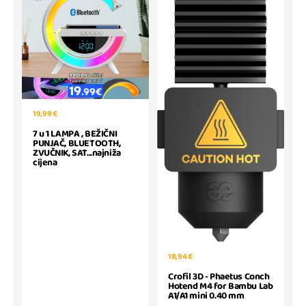
19,99 €
7 u 1 LAMPA , BEŽIČNI
PUNJAČ, BLUETOOTH,
ZVUČNIK, SAT...najniža
cijena
18,94 €
Crofil 3D - Phaetus Conch
Hotend M4 for Bambu Lab
A1/A1 mini 0.40 mm