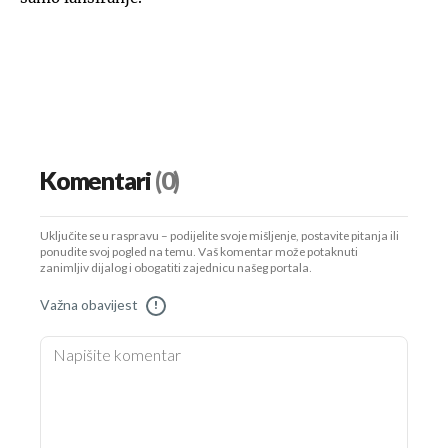
Komentari
(0)
Uključite se u raspravu – podijelite svoje mišljenje, postavite pitanja ili
ponudite svoj pogled na temu. Vaš komentar može potaknuti
zanimljiv dijalog i obogatiti zajednicu našeg portala.
Važna obavijest
!