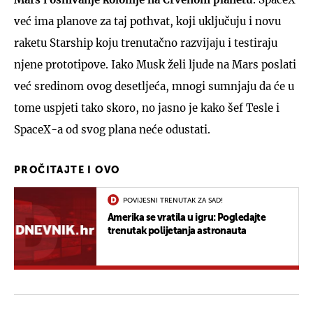
već ima planove za taj pothvat, koji uključuju i novu
raketu Starship koju trenutačno razvijaju i testiraju
njene prototipove. Iako Musk želi ljude na Mars poslati
već sredinom ovog desetljeća, mnogi sumnjaju da će u
tome uspjeti tako skoro, no jasno je kako šef Tesle i
SpaceX-a od svog plana neće odustati.
PROČITAJTE I OVO
POVIJESNI TRENUTAK ZA SAD!
Amerika se vratila u igru: Pogledajte
trenutak polijetanja astronauta