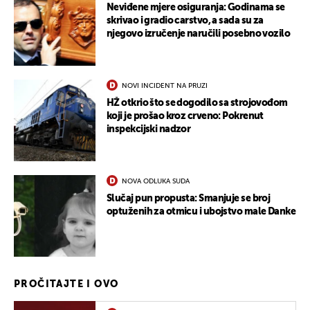
Neviđene mjere osiguranja: Godinama se
skrivao i gradio carstvo, a sada su za
njegovo izručenje naručili posebno vozilo
NOVI INCIDENT NA PRUZI
HŽ otkrio što se dogodilo sa strojovođom
koji je prošao kroz crveno: Pokrenut
inspekcijski nadzor
NOVA ODLUKA SUDA
Slučaj pun propusta: Smanjuje se broj
optuženih za otmicu i ubojstvo male Danke
PROČITAJTE I OVO