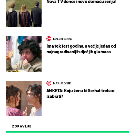
Nova TV donosi novu domaću seriju!
DALEKI GRAD
Ima tek šest godina, a već je jedan od
najnagrađivanijih dječjih glumaca
NASLJEDNIK
ANKETA: Koju ženu bi Serhat trebao
izabrati?
ZDRAVLJE