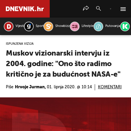
Vijesti
Sport
Showbizz
Lifestyle
Putovanja
PRETRAŽITE VIJESTI
ISPUNJENA VIZIJA
Muskov vizionarski intervju iz
2004. godine: "Ono što radimo
kritično je za budućnost NASA-e"
Piše
Hrvoje Jurman,
01. lipnja 2020. @ 10:14
KOMENTARI