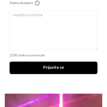
Važna obavijest
!
1500 znakova preostalo
Prijavite se