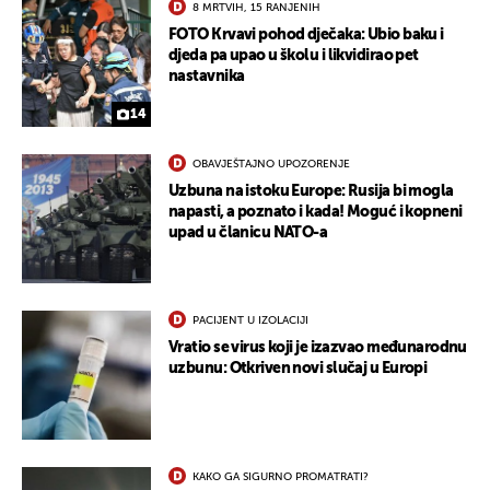
8 MRTVIH, 15 RANJENIH
FOTO Krvavi pohod dječaka: Ubio baku i
djeda pa upao u školu i likvidirao pet
nastavnika
UKLJUČITE NOTIFIKACIJE
14
OBAVJEŠTAJNO UPOZORENJE
Uzbuna na istoku Europe: Rusija bi mogla
napasti, a poznato i kada! Moguć i kopneni
upad u članicu NATO-a
PACIJENT U IZOLACIJI
Vratio se virus koji je izazvao međunarodnu
uzbunu: Otkriven novi slučaj u Europi
KAKO GA SIGURNO PROMATRATI?