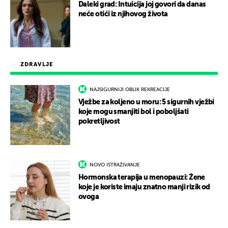
Daleki grad: Intuicija joj govori da danas
neće otići iz njihovog života
ZDRAVLJE
NAJSIGURNIJI OBLIK REKREACIJE
Vježbe za koljeno u moru: 5 sigurnih vježbi
koje mogu smanjiti bol i poboljšati
pokretljivost
NOVO ISTRAŽIVANJE
Hormonska terapija u menopauzi: Žene
koje je koriste imaju znatno manji rizik od
ovoga