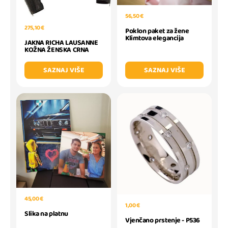
56,50 €
275,10 €
Poklon paket za žene
Klimtova elegancija
JAKNA RICHA LAUSANNE
KOŽNA ŽENSKA CRNA
SAZNAJ VIŠE
SAZNAJ VIŠE
45,00 €
1,00 €
Slika na platnu
Vjenčano prstenje - P536