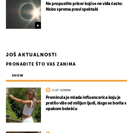
Ne propustite prizor koji se ne viđa često:
Nebo sprema pravi spektakl
JOŠ AKTUALNOSTI
PRONAĐITE ŠTO VAS ZANIMA
SHOW
U 27. GODINI
Preminula je mlada influencerica koju je
pratilo više od milijun ljudi, dugo se borila s
opakom bolešću