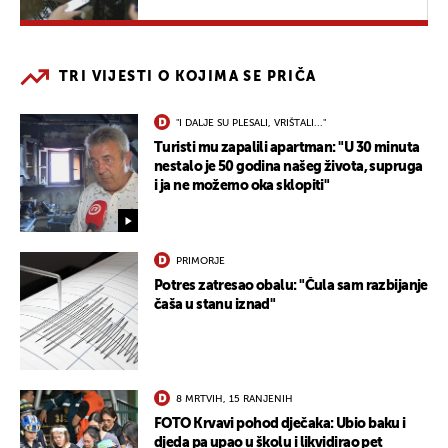
TRI VIJESTI O KOJIMA SE PRIČA
"I DALJE SU PLESALI, VRIŠTALI..."
Turisti mu zapalili apartman: "U 30 minuta
nestalo je 50 godina našeg života, supruga
i ja ne možemo oka sklopiti"
PRIMORJE
Potres zatresao obalu: "Čula sam razbijanje
čaša u stanu iznad"
8 MRTVIH, 15 RANJENIH
FOTO Krvavi pohod dječaka: Ubio baku i
djeda pa upao u školu i likvidirao pet