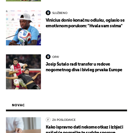
SLUŽBENO
Vinicius donio konačnu odluku, oglasio se
emotivnom porukom: "Hvala vam svima"
OPA!
Josip Šutalo radi transfer u redove
nogometnog diva i bivšeg prvaka Europe
NOVAC
ZA POSLODAVCE
Kako ispravno dati nekome otkaz i izbjeći