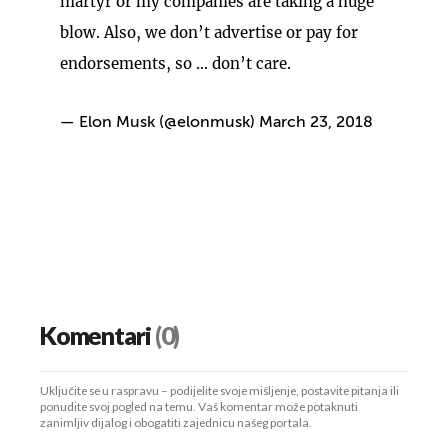
martyr or my companies are taking a huge
blow. Also, we don’t advertise or pay for
endorsements, so … don’t care.
— Elon Musk (@elonmusk)
March 23, 2018
Komentari
(0)
Uključite se u raspravu – podijelite svoje mišljenje, postavite pitanja ili
ponudite svoj pogled na temu. Vaš komentar može potaknuti
zanimljiv dijalog i obogatiti zajednicu našeg portala.