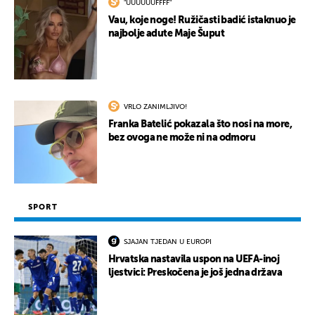
"UUUUUUFFFF"
Vau, koje noge! Ružičasti badić istaknuo je
najbolje adute Maje Šuput
VRLO ZANIMLJIVO!
Franka Batelić pokazala što nosi na more,
bez ovoga ne može ni na odmoru
SPORT
SJAJAN TJEDAN U EUROPI
Hrvatska nastavila uspon na UEFA-inoj
ljestvici: Preskočena je još jedna država