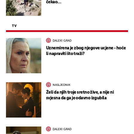
čekao…
TV
DALEKI GRAD
Uznemirena je zbog njegove ucjene - hoće
li napraviti što traži?
NASLJEDNIK
Želi da njih troje sretno žive, a nije ni
svjesna da ga je odavno izgubila
DALEKI GRAD