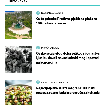
PUTOVANJA
NAJMANJA NA SVIJETU
Čudo prirode: Predivna pješčana plaža na
100 metara od mora
MRAČNO DOBA
Ovako se živjelo u doba velikog siromaštva:
Ljudi su davali novac kako bi mogli spavati
na konopcima
GOTOVO ZA 15 MINUTA
Najbolja ljetna salata od graha: Brzinski
recept za dane kada je prevruće za kuhanje