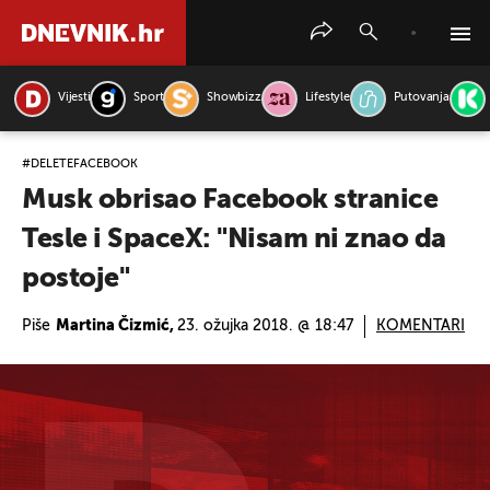
Vijesti
Sport
Showbizz
Lifestyle
Putovanja
PRETRAŽITE VIJESTI
#DELETEFACEBOOK
Musk obrisao Facebook stranice
Tesle i SpaceX: "Nisam ni znao da
postoje"
Piše
Martina Čizmić,
23. ožujka 2018. @ 18:47
KOMENTARI