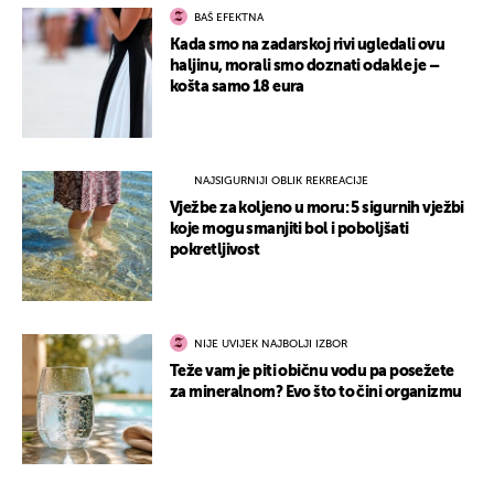
BAŠ EFEKTNA
Kada smo na zadarskoj rivi ugledali ovu
haljinu, morali smo doznati odakle je –
košta samo 18 eura
NAJSIGURNIJI OBLIK REKREACIJE
Vježbe za koljeno u moru: 5 sigurnih vježbi
koje mogu smanjiti bol i poboljšati
pokretljivost
NIJE UVIJEK NAJBOLJI IZBOR
Teže vam je piti običnu vodu pa posežete
za mineralnom? Evo što to čini organizmu