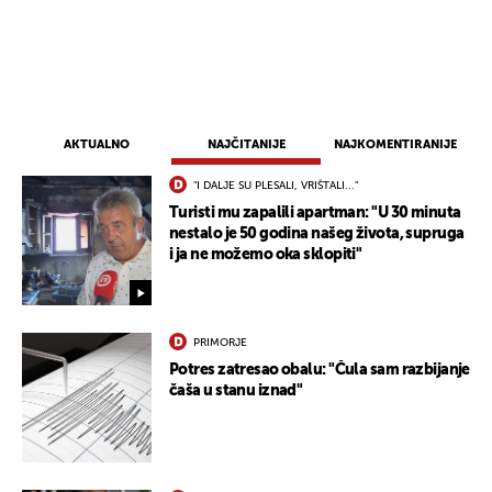
AKTUALNO
NAJČITANIJE
NAJKOMENTIRANIJE
"I DALJE SU PLESALI, VRIŠTALI..."
Turisti mu zapalili apartman: "U 30 minuta
nestalo je 50 godina našeg života, supruga
i ja ne možemo oka sklopiti"
PRIMORJE
Potres zatresao obalu: "Čula sam razbijanje
čaša u stanu iznad"