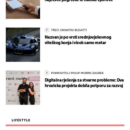
najčešće pogreške te sudske sporove
TREĆI UNIKATNI BUGATTI
Nazvan je po vrsti srednjovjekovnog
viteškog konja i visok samo metar
POKROVITELJ PHILIP MORRIS ZAGREB
Digitalna rješenja za stvarne probleme: Dva
hrvatska projekta dobila potporu za razvoj
LIFESTYLE