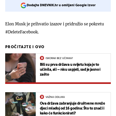
Dodajte DNEVNIK.hr u omiljeni Google izvor
Elon Musk je prihvatio izazov i pridružio se pokretu
#DeleteFacebook.
PROČITAJTE I OVO
ISKORAK BEZ UČINKA?
Bili su prva država u svijetu koja je to
učinila, ali – nisu uspjeli, sad je jasno i
zašto
VAŽNA ODLUKA
Ova država zabranjuje društvene mreže
djeci mlađoj od 16 godina: Što to znači i
kako će funkcionirati?