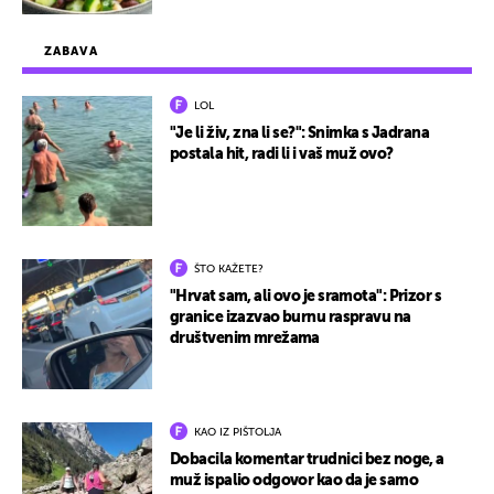
ZABAVA
LOL
"Je li živ, zna li se?": Snimka s Jadrana
postala hit, radi li i vaš muž ovo?
ŠTO KAŽETE?
"Hrvat sam, ali ovo je sramota": Prizor s
granice izazvao burnu raspravu na
društvenim mrežama
KAO IZ PIŠTOLJA
Dobacila komentar trudnici bez noge, a
muž ispalio odgovor kao da je samo