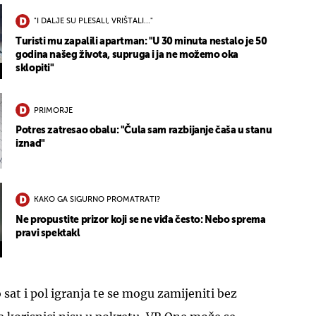
"I DALJE SU PLESALI, VRIŠTALI..."
Turisti mu zapalili apartman: "U 30 minuta nestalo je 50
godina našeg života, supruga i ja ne možemo oka
sklopiti"
PRIMORJE
Potres zatresao obalu: "Čula sam razbijanje čaša u stanu
iznad"
KAKO GA SIGURNO PROMATRATI?
Ne propustite prizor koji se ne viđa često: Nebo sprema
pravi spektakl
sat i pol igranja te se mogu zamijeniti bez