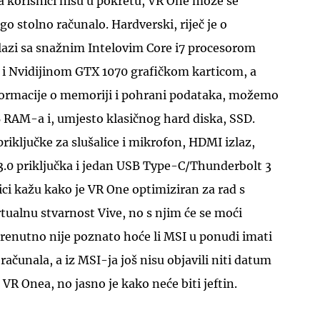
a korisnici nisu u pokretu, VR One može se
ugo stolno računalo. Hardverski, riječ je o
azi sa snažnim Intelovim Core i7 procesorom
) i Nvidijinom GTX 1070 grafičkom karticom, a
nformacije o memoriji i pohrani podataka, možemo
 RAM-a i, umjesto klasičnog hard diska, SSD.
UKLJUČITE NOTIFIKACIJE
priključke za slušalice i mikrofon, HDMI izlaz,
 3.0 priključka i jedan USB Type-C/Thunderbolt 3
ici kažu kako je VR One optimiziran za rad s
ualnu stvarnost Vive, no s njim će se moći
 Trenutno nije poznato hoće li MSI u ponudi imati
računala, a iz MSI-ja još nisu objavili niti datum
 VR Onea, no jasno je kako neće biti jeftin.