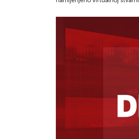
namijenjeno virtualnoj stvarn