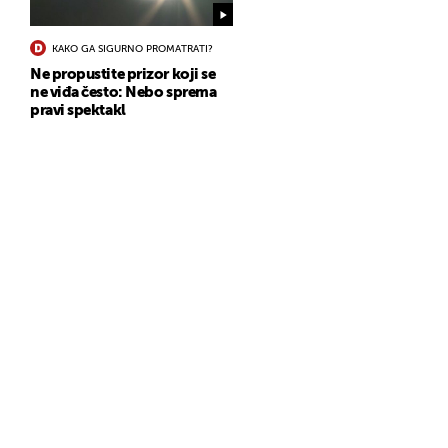
KAKO GA SIGURNO PROMATRATI?
Ne propustite prizor koji se
ne viđa često: Nebo sprema
pravi spektakl