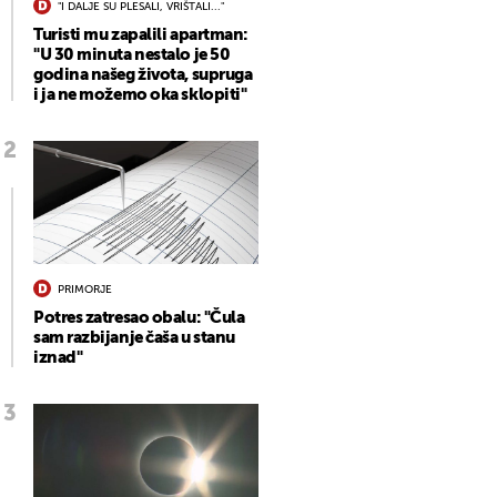
"I DALJE SU PLESALI, VRIŠTALI..."
Turisti mu zapalili apartman:
"U 30 minuta nestalo je 50
godina našeg života, supruga
i ja ne možemo oka sklopiti"
PRIMORJE
Potres zatresao obalu: "Čula
sam razbijanje čaša u stanu
iznad"