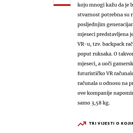
koju mnogi kažu da je b
stvarnost potrebna su r
posljednjim generacijam
mjeseci predstavljena 
VR-u, tzv. backpack ra
poput ruksaka. O tak
mjeseci, a uoči gamersk
futurističko VR računal
računala u odnosu na pr
ove kompanije napominju
samo 3,58 kg.
TRI VIJESTI O KOJ