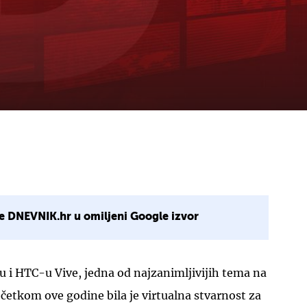
e DNEVNIK.hr u omiljeni Google izvor
tu i HTC-u Vive, jedna od najzanimljivijih tema na
etkom ove godine bila je virtualna stvarnost za