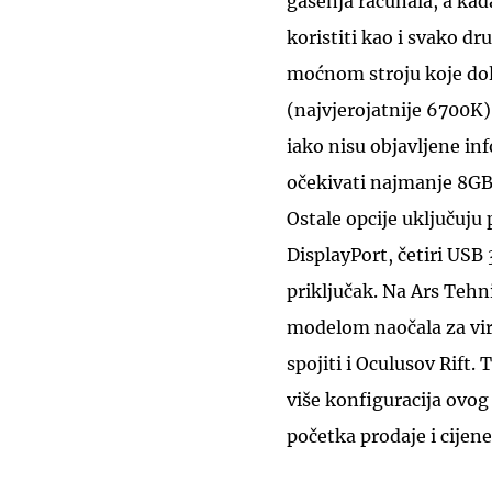
gašenja računala, a kad
koristiti kao i svako dr
moćnom stroju koje dol
(najvjerojatnije 6700K
iako nisu objavljene i
očekivati najmanje 8GB
Ostale opcije uključuju 
DisplayPort, četiri USB
priključak. Na Ars Tehn
modelom naočala za virt
spojiti i Oculusov Rift.
više konfiguracija ovog 
početka prodaje i cijene