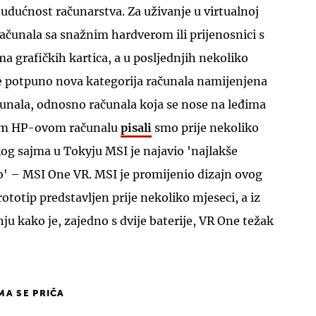
udućnost računarstva. Za uživanje u virtualnoj
ačunala sa snažnim hardverom ili prijenosnici s
a grafičkih kartica, a u posljednjih nekoliko
je potpuno nova kategorija računala namijenjena
čunala, odnosno računala koja se nose na leđima
vom HP-ovom računalu
pisali
smo prije nekoliko
og sajma u Tokyju MSI je najavio 'najlakše
o' – MSI One VR. MSI je promijenio dizajn ovog
ototip predstavljen prije nekoliko mjeseci, a iz
 kako je, zajedno s dvije baterije, VR One težak
IMA SE PRIČA