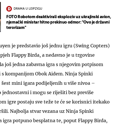
DRAMA U LEIPZIGU
FOTO Robotom deaktivirali eksploziv uz ukrajinski avion,
njemački ministar hitno prekinuo odmor: "Ovo je državni
terorizam"
yen je predstavio još jednu igru (Swing Copters)
UKLJUČITE NOTIFIKACIJE
pjeh Flappy Birda, a nedavno je u trgovine
gla još jedna zabavna igra s njegovim potpisom
nji s kompanijom Obok Aidem. Ninja Spinki
 šest mini igara podijeljenih u više nivoa –
o jednostavni i mogu se riješiti bez previše
 igre postaju sve teže te će se korisnici itekako
šili. Najbolja stvar vezana uz Ninja Spinki
va igra potpuno besplatna te, poput Flappy Birda,