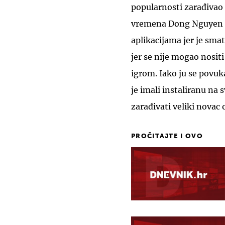
popularnosti zarađivao 
vremena Dong Nguyen od
aplikacijama jer je smatr
jer se nije mogao nosit
igrom. Iako ju se povuka
je imali instaliranu na
zarađivati veliki novac 
PROČITAJTE I OVO