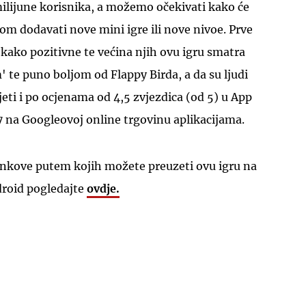
milijune korisnika, a možemo očekivati kako će
 dodavati nove mini igre ili nove nivoe. Prve
tekako pozitivne te većina njih ovu igru smatra
te puno boljom od Flappy Birda, a da su ljudi
ti i po ocjenama od 4,5 zvjezdica (od 5) u App
7 na Googleovoj online trgovinu aplikacijama.
 linkove putem kojih možete preuzeti ovu igru na
ndroid pogledajte
ovdje.