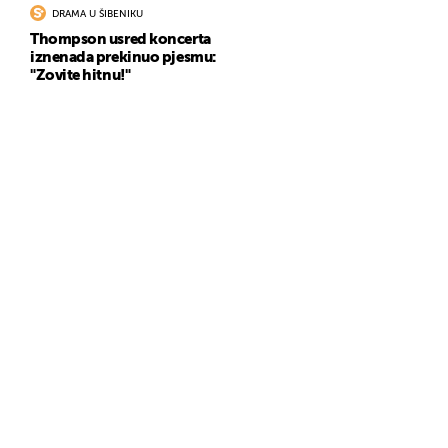
DRAMA U ŠIBENIKU
Thompson usred koncerta
iznenada prekinuo pjesmu:
"Zovite hitnu!"