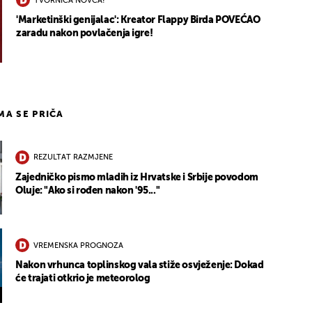
TVORNICA NOVCA!
'Marketinški genijalac': Kreator Flappy Birda POVEĆAO
zaradu nakon povlačenja igre!
IMA SE PRIČA
REZULTAT RAZMJENE
Zajedničko pismo mladih iz Hrvatske i Srbije povodom
Oluje: "Ako si rođen nakon '95..."
VREMENSKA PROGNOZA
Nakon vrhunca toplinskog vala stiže osvježenje: Dokad
će trajati otkrio je meteorolog