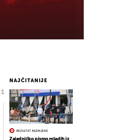
NAJČITANIJE
REZULTAT RAZMJENE
Zajedničko pismo mladih iz