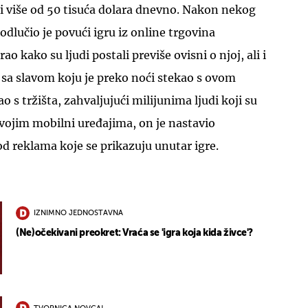
i više od 50 tisuća dolara dnevno. Nakon nekog
lučio je povući igru iz online trgovina
ao kako su ljudi postali previše ovisni o njoj, ali i
i sa slavom koju je preko noći stekao s ovom
o s tržišta, zahvaljujući milijunima ljudi koji su
 svojim mobilni uređajima, on je nastavio
od reklama koje se prikazuju unutar igre.
IZNIMNO JEDNOSTAVNA
(Ne)očekivani preokret: Vraća se 'igra koja kida živce'?