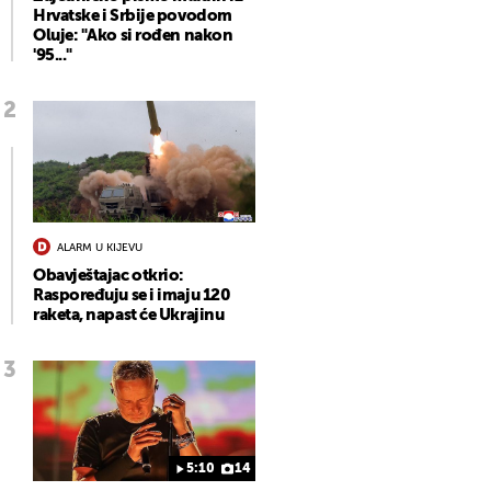
Hrvatske i Srbije povodom
Oluje: "Ako si rođen nakon
'95..."
ALARM U KIJEVU
Obavještajac otkrio:
Raspoređuju se i imaju 120
raketa, napast će Ukrajinu
5:10
14