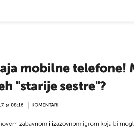
E VIJESTI
aja mobilne telefone! 
 ''starije sestre''?
17. @ 08:16
KOMENTARI
s novom zabavnom i izazovnom igrom koja bi mogla 