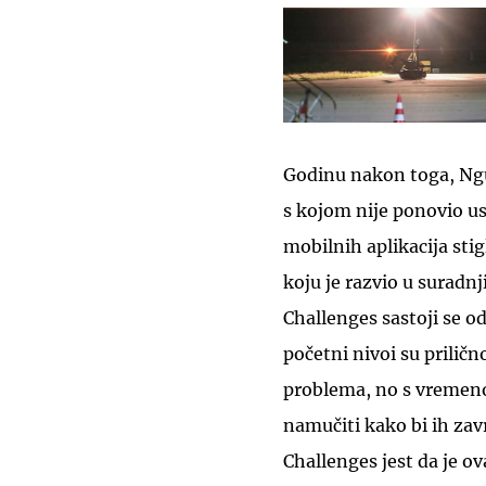
Godinu nakon toga, Ngu
s kojom nije ponovio us
mobilnih aplikacija sti
koju je razvio u surad
Challenges sastoji se od
početni nivoi su priličn
problema, no s vremenom
namučiti kako bi ih zavr
Challenges jest da je o