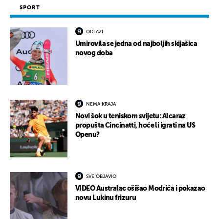
SPORT
ODLAZI
Umirovila se jedna od najboljih skijašica
novog doba
NEMA KRAJA
Novi šok u teniskom svijetu: Alcaraz
propušta Cincinatti, hoće li igrati na US
Openu?
SVE OBJAVIO
VIDEO Australac ošišao Modrića i pokazao
novu Lukinu frizuru