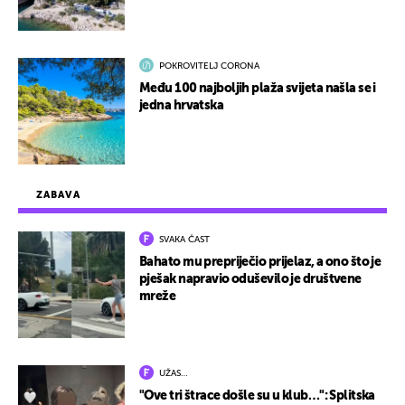
POKROVITELJ CORONA
Među 100 najboljih plaža svijeta našla se i
jedna hrvatska
ZABAVA
SVAKA ČAST
Bahato mu prepriječio prijelaz, a ono što je
pješak napravio oduševilo je društvene
mreže
UŽAS…
"Ove tri štrace došle su u klub…": Splitska