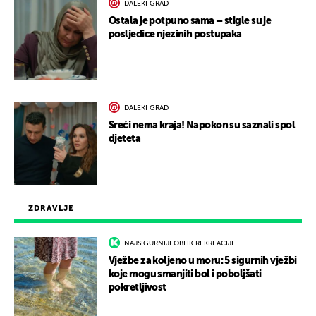
DALEKI GRAD
Ostala je potpuno sama – stigle su je
posljedice njezinih postupaka
DALEKI GRAD
Sreći nema kraja! Napokon su saznali spol
djeteta
ZDRAVLJE
NAJSIGURNIJI OBLIK REKREACIJE
Vježbe za koljeno u moru: 5 sigurnih vježbi
koje mogu smanjiti bol i poboljšati
pokretljivost