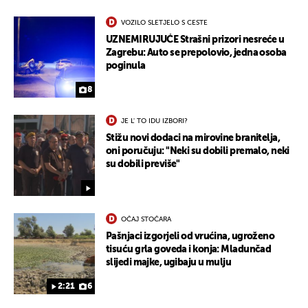
VOZILO SLETJELO S CESTE
UZNEMIRUJUĆE Strašni prizori nesreće u
Zagrebu: Auto se prepolovio, jedna osoba
poginula
8
UKLJUČITE NOTIFIKACIJE
JE L' TO IDU IZBORI?
Stižu novi dodaci na mirovine branitelja,
oni poručuju: "Neki su dobili premalo, neki
su dobili previše"
OČAJ STOČARA
Pašnjaci izgorjeli od vrućina, ugroženo
tisuću grla goveda i konja: Mladunčad
slijedi majke, ugibaju u mulju
2:21
6