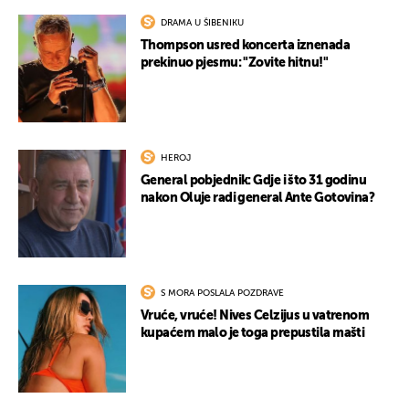
DRAMA U ŠIBENIKU
Thompson usred koncerta iznenada
prekinuo pjesmu: "Zovite hitnu!"
HEROJ
General pobjednik: Gdje i što 31 godinu
nakon Oluje radi general Ante Gotovina?
S MORA POSLALA POZDRAVE
Vruće, vruće! Nives Celzijus u vatrenom
kupaćem malo je toga prepustila mašti