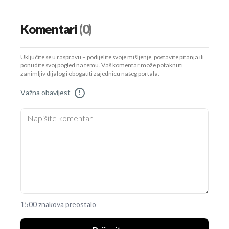
Komentari
(0)
Uključite se u raspravu – podijelite svoje mišljenje, postavite pitanja ili
ponudite svoj pogled na temu. Vaš komentar može potaknuti
zanimljiv dijalog i obogatiti zajednicu našeg portala.
Važna obavijest
!
1500 znakova preostalo