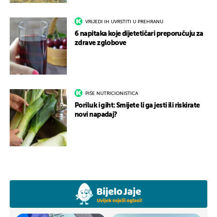
VRIJEDI IH UVRSTITI U PREHRANU
6 napitaka koje dijetetičari preporučuju za
zdrave zglobove
PIŠE NUTRICIONISTICA
Poriluk i giht: Smijete li ga jesti ili riskirate
novi napadaj?