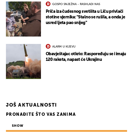
GOSPO SNJEŽNA - RASHLADI NAS
Priča iza čudesnog svetišta u Liču privlači
stotine vjernika: "Stalno se rušila, a onda je
usred ljeta pao snijeg"
ALARM U KIJEVU
Obavještajac otkrio: Raspoređuju se i imaju
120 raketa, napast će Ukrajinu
JOŠ AKTUALNOSTI
PRONAĐITE ŠTO VAS ZANIMA
SHOW