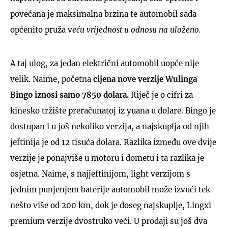
povećana je maksimalna brzina te automobil sada
općenito pruža v
eću vrijednost u odnosu na uloženo.
A taj ulog, za jedan električni automobil uopće nije
velik. Naime, početna
cijena nove verzije Wulinga
Bingo iznosi samo 7850 dolara.
Riječ je o cifri za
kinesko tržište preračunatoj iz yuana u dolare. Bingo je
dostupan i u još nekoliko verzija, a najskuplja od njih
jeftinija je od 12 tisuća dolara. Razlika između ove dvije
verzije je ponajviše u motoru i dometu i ta razlika je
osjetna. Naime, s najjeftinijom, light verzijom s
jednim punjenjem baterije automobil može izvući tek
nešto više od 200 km, dok je doseg najskuplje, Lingxi
premium verzije dvostruko veći. U prodaji su još dva