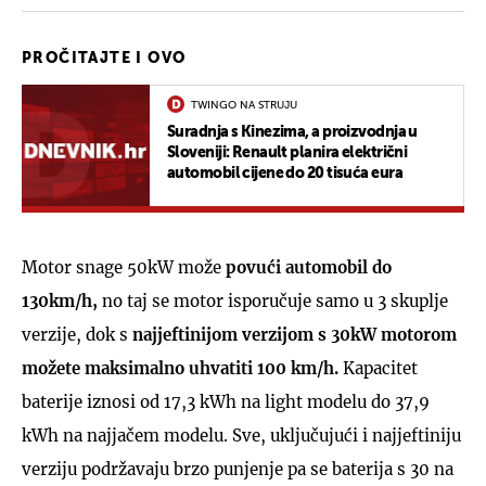
PROČITAJTE I OVO
TWINGO NA STRUJU
Suradnja s Kinezima, a proizvodnja u
Sloveniji: Renault planira električni
automobil cijene do 20 tisuća eura
Motor snage 50kW može
povući automobil do
130km/h,
no taj se motor isporučuje samo u 3 skuplje
verzije, dok s
najjeftinijom verzijom s 30kW motorom
možete maksimalno uhvatiti 100 km/h.
Kapacitet
baterije iznosi od 17,3 kWh na light modelu do 37,9
kWh na najjačem modelu. Sve, uključujući i najjeftiniju
verziju podržavaju brzo punjenje pa se baterija s 30 na