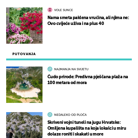
VOLE SUNCE
Nama smeta paklena vrućina, ali njima ne:
Ovo cvijeće uživa i na plus 40
PUTOVANJA
NAJMANJA NA SVIJETU
Čudo prirode: Predivna pješčana plaža na
100 metara od mora
NEDALEKO OD PLOČA
Skriveni vojni tuneli na jugu Hrvatske:
Omiljena kupališta na koja lokalci u miru
dolaze roniti i skakati u more