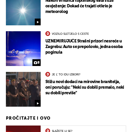
Nakon vrhunca toplinskog vala stiže
osvježenje: Dokad će trajati otkrio je
meteorolog
VOZILO SLETJELO S CESTE
UZNEMIRUJUĆE Strašni prizori nesreće u
Zagrebu: Auto se prepolovio, jedna osoba
poginula
8
JE L' TO IDU IZBORI?
Stižu novi dodaci na mirovine branitelja,
oni poručuju: "Neki su dobili premalo, neki
su dobili previše"
PROČITAJTE I OVO
SLAŽETE LI SE?