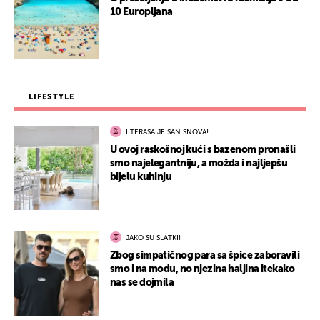
10 Europljana
LIFESTYLE
I TERASA JE SAN SNOVA!
U ovoj raskošnoj kući s bazenom pronašli
smo najelegantniju, a možda i najljepšu
bijelu kuhinju
JAKO SU SLATKI!
Zbog simpatičnog para sa špice zaboravili
smo i na modu, no njezina haljina itekako
nas se dojmila