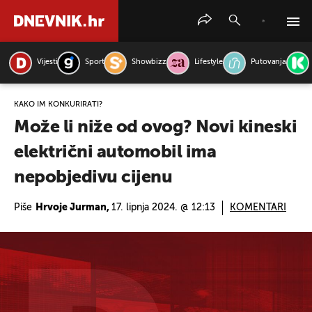
Vijesti
Sport
Showbizz
Lifestyle
Putovanja
PRETRAŽITE VIJESTI
KAKO IM KONKURIRATI?
Može li niže od ovog? Novi kineski
električni automobil ima
nepobjedivu cijenu
Piše
Hrvoje Jurman,
17. lipnja 2024. @ 12:13
KOMENTARI