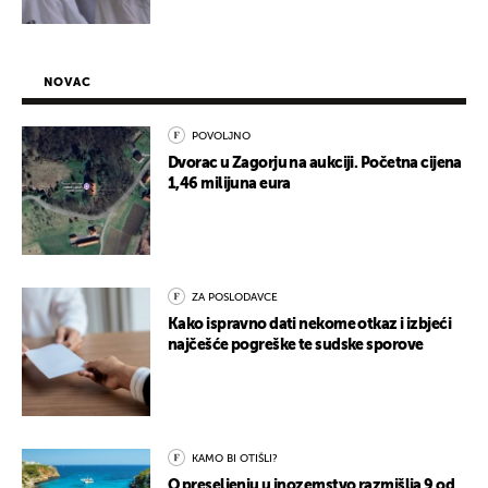
NOVAC
POVOLJNO
Dvorac u Zagorju na aukciji. Početna cijena
1,46 milijuna eura
ZA POSLODAVCE
Kako ispravno dati nekome otkaz i izbjeći
najčešće pogreške te sudske sporove
KAMO BI OTIŠLI?
O preseljenju u inozemstvo razmišlja 9 od