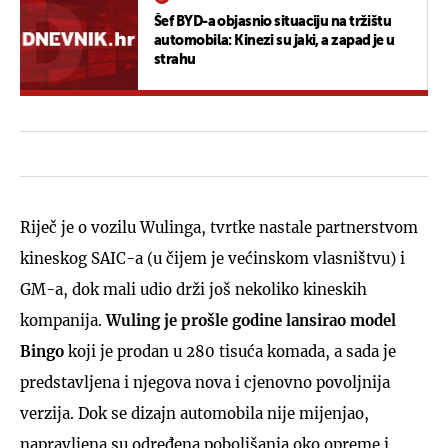
Šef BYD-a objasnio situaciju na tržištu
automobila: Kinezi su jaki, a zapad je u
strahu
Riječ je o vozilu Wulinga, tvrtke nastale partnerstvom
kineskog SAIC-a (u čijem je većinskom vlasništvu) i
GM-a, dok mali udio drži još nekoliko kineskih
kompanija.
Wuling je prošle godine lansirao model
Bingo
koji je prodan u 280 tisuća komada, a sada je
predstavljena i njegova nova i cjenovno povoljnija
verzija. Dok se dizajn automobila nije mijenjao,
napravljena su određena poboljšanja oko opreme i