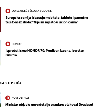
OD SLJEDEĆE ŠKOLSKE GODINE
Europska zemlja izbacuje mobitele, tablete i pametne
telefone iz škola: "Nije im mjesto u učionicama"
HONOR
Isprobali smo HONOR 70: Predivan izvana, izvrstan
iznutra
IMA SE PRIČA
NOVI DETALJI
Ministar objavio nove detalje o sudaru vlakova! Dvadeset