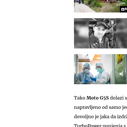
9
Tako
Moto G5S
dolazi 
napravljeno od samo je
dovoljno je jaka da izdrž
TurboPower punjenja s 