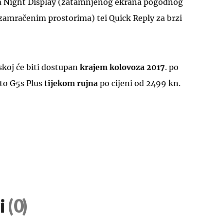
a Night Display (zatamnjenog ekrana pogodnog
u zamračenim prostorima) tei Quick Reply za brzi
koj će biti dostupan
krajem kolovoza 2017
. po
to G5s Plus
tijekom rujna
po cijeni od 2499 kn.
i
(0)