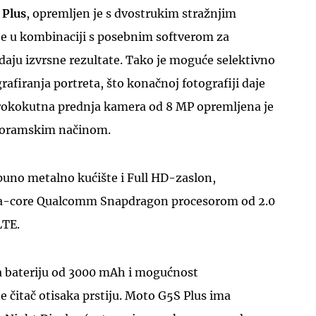
 Plus
, opremljen je s dvostrukim stražnjim
e u kombinaciji s posebnim softverom za
 daju izvrsne rezultate. Tako je moguće selektivno
rafiranja portreta, što konačnoj fotografiji daje
Širokokutna prednja kamera od 8 MP opremljena je
noramskim načinom.
uno metalno kućište i Full HD-zaslon,
ta-core Qualcomm Snapdragon procesorom od 2.0
LTE.
ma bateriju od 3000 mAh i mogućnost
 čitač otisaka prstiju. Moto G5S Plus ima