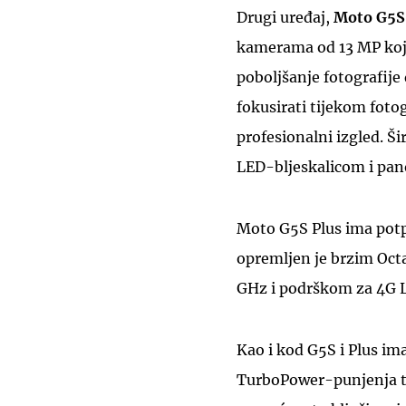
Drugi uređaj,
Moto G5S
kamerama od 13 MP koj
poboljšanje fotografije
fokusirati tijekom fotog
profesionalni izgled. 
LED-bljeskalicom i pa
Moto G5S Plus ima potp
opremljen je brzim Oc
GHz i podrškom za 4G 
Kao i kod G5S i Plus i
TurboPower-punjenja te