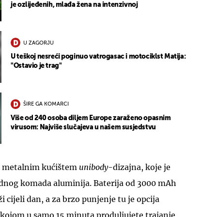
je ozlijeđenih, mlađa žena na intenzivnoj
U ZAGORJU
U teškoj nesreći poginuo vatrogasac i motociklst Matija:
"Ostavio je trag"
ŠIRE GA KOMARCI
Više od 240 osoba diljem Europe zaraženo opasnim
virusom: Najviše slučajeva u našem susjedstvu
s metalnim kućištem
unibody
-dizajna, koje je
dnog komada aluminija. Baterija od 3000 mAh
i cijeli dan, a za brzo punjenje tu je opcija
kojom u samo 15 minuta produljujete trajanje