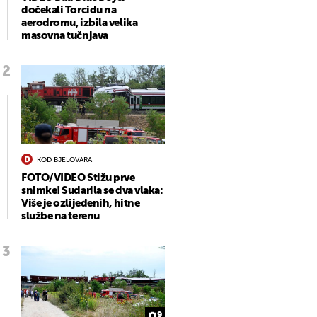
dočekali Torcidu na
aerodromu, izbila velika
masovna tučnjava
KOD BJELOVARA
FOTO/VIDEO Stižu prve
snimke! Sudarila se dva vlaka:
Više je ozlijeđenih, hitne
službe na terenu
9