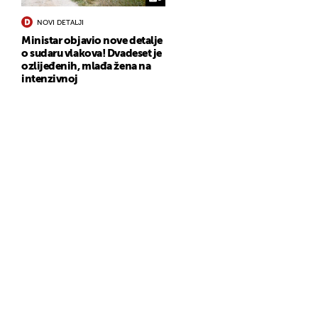
NOVI DETALJI
Ministar objavio nove detalje
o sudaru vlakova! Dvadeset je
ozlijeđenih, mlađa žena na
intenzivnoj