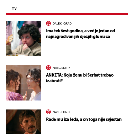
TV
DALEKI GRAD
Ima tek šest godina, a već je jedan od
najnagrađivanijih dječjih glumaca
NASLJEDNIK
ANKETA: Koju ženu bi Serhat trebao
izabrati?
NASLJEDNIK
Rade mu iza leđa, a on toga nije svjestan