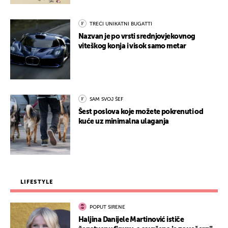
TREĆI UNIKATNI BUGATTI
Nazvan je po vrsti srednjovjekovnog
viteškog konja i visok samo metar
SAM SVOJ ŠEF
Šest poslova koje možete pokrenuti od
kuće uz minimalna ulaganja
LIFESTYLE
POPUT SIRENE
Haljina Danijele Martinović ističe