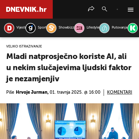
Vijesti
Sport
Showbizz
Lifestyle
Putovanja
PRETRAŽITE VIJESTI
VELIKO ISTRAŽIVANJE
Mladi natprosječno koriste AI, ali
u nekim slučajevima ljudski faktor
je nezamjenjiv
Piše
Hrvoje Jurman,
01. travnja 2025. @ 16:00
KOMENTARI