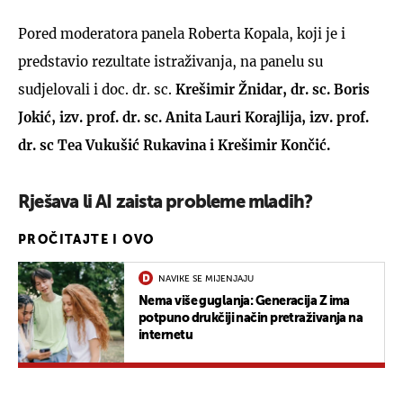
Pored moderatora panela Roberta Kopala, koji je i
predstavio rezultate istraživanja, na panelu su
sudjelovali i doc. dr. sc.
Krešimir Žnidar, dr. sc. Boris
Jokić, izv. prof. dr. sc. Anita Lauri Korajlija, izv. prof.
dr. sc Tea Vukušić Rukavina i Krešimir Končić.
Rješava li AI zaista probleme mladih?
PROČITAJTE I OVO
NAVIKE SE MIJENJAJU
Nema više guglanja: Generacija Z ima
potpuno drukčiji način pretraživanja na
internetu