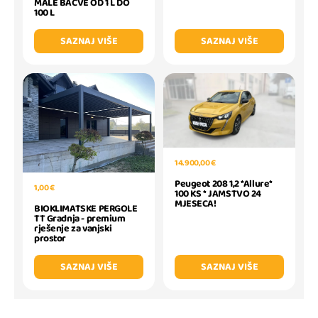
MALE BAČVE OD 1 L DO
100 L
SAZNAJ VIŠE
SAZNAJ VIŠE
14.900,00 €
Peugeot 208 1,2 *Allure*
1,00 €
100 KS * JAMSTVO 24
MJESECA!
BIOKLIMATSKE PERGOLE
TT Gradnja - premium
rješenje za vanjski
prostor
SAZNAJ VIŠE
SAZNAJ VIŠE