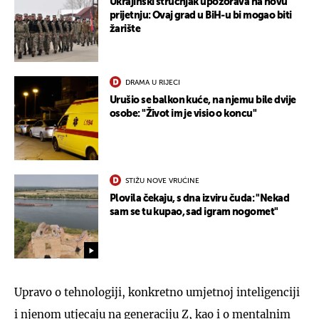
Ukrajinski stručnjak upozorava na novu
prijetnju: Ovaj grad u BiH-u bi mogao biti
žarište
DRAMA U RIJECI
Urušio se balkon kuće, na njemu bile dvije
osobe: "Život im je visio o koncu"
STIŽU NOVE VRUĆINE
Plovila čekaju, s dna izviru čuda: "Nekad
sam se tu kupao, sad igram nogomet"
Upravo o tehnologiji, konkretno umjetnoj inteligenciji
i njenom utjecaju na generaciju Z, kao i o mentalnim