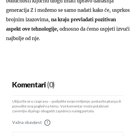
budućnosti ključnu ulogu imati upravo današnja
generacija Z i možemo se samo nadati kako će, usprkos
brojnim izazovima,
na kraju prevladati pozitivan
aspekt ove tehnologije,
odnosno da ćemo uspjeti izvući
najbolje od nje.
Komentari
(0)
Uključite se u raspravu – podijelite svoje mišljenje, postavite pitanja ili
ponudite svoj pogled na temu. Vaš komentar može potaknuti
zanimljiv dijalog i obogatiti zajednicu našeg portala.
Važna obavijest
!