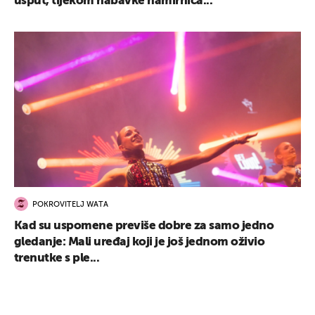
usput, tijekom nabavke namirnica...
POKROVITELJ WATA
Kad su uspomene previše dobre za samo jedno
gledanje: Mali uređaj koji je još jednom oživio
trenutke s ple...