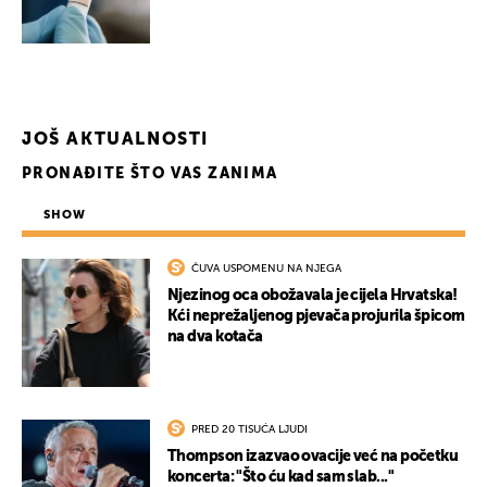
JOŠ AKTUALNOSTI
PRONAĐITE ŠTO VAS ZANIMA
SHOW
ČUVA USPOMENU NA NJEGA
Njezinog oca obožavala je cijela Hrvatska!
Kći neprežaljenog pjevača projurila špicom
na dva kotača
PRED 20 TISUĆA LJUDI
Thompson izazvao ovacije već na početku
koncerta: "Što ću kad sam slab..."