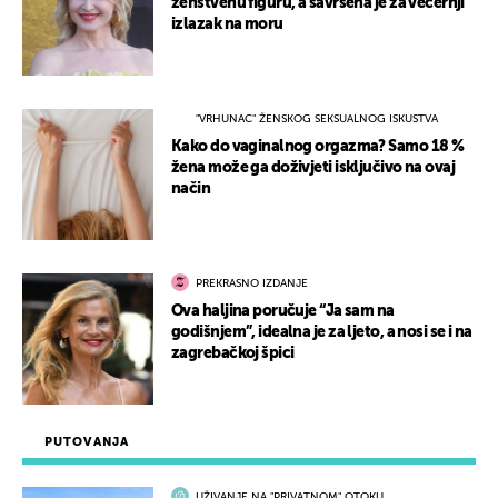
ženstvenu figuru, a savršena je za večernji
izlazak na moru
"VRHUNAC" ŽENSKOG SEKSUALNOG ISKUSTVA
Kako do vaginalnog orgazma? Samo 18 %
žena može ga doživjeti isključivo na ovaj
način
PREKRASNO IZDANJE
Ova haljina poručuje “Ja sam na
godišnjem”, idealna je za ljeto, a nosi se i na
zagrebačkoj špici
PUTOVANJA
UŽIVANJE NA "PRIVATNOM" OTOKU