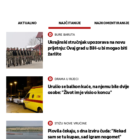
AKTUALNO
NAJČITANIJE
NAJKOMENTIRANIJE
BURE BARUTA
Ukrajinski stručnjak upozorava na novu
prijetnju: Ovaj grad u BiH-u bi mogao biti
žarište
DRAMA U RIJECI
Urušio se balkon kuće, na njemu bile dvije
osobe: "Život im je visio o koncu"
STIŽU NOVE VRUĆINE
Plovila čekaju, s dna izviru čuda: "Nekad
sam se tu kupao, sad igram nogomet"