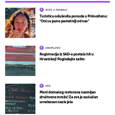
JESTE LI PROBALI?
Turisticu oduševila ponuda u Primoštenu:
"Oni su puno pametniji od nas"
ZANIMLJIVO
Registracija iz SAD-a postala hit u
Hrvatskoj! Pogledajte zašto
UPS!
Meni domaćeg restorana nasmijao
društvene mreže! Za sve je zaslužan
urnebesan naziv jela