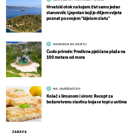
Hrvatski otok na kojem živi samo jedan
stanovnik: Ljepotan koji je diljem svijeta
poznat po svojem "bijelom zlatu"
NAJMANJA NA SVIJETU
Čudo prirode: Predivna pješčana plaža na
100 metara od mora
MA, SAVRŠENSTVO!
Kolač s limunom i sirom: Recept za
božanstvenu slasticu koja se topi u ustima
ZABAVA