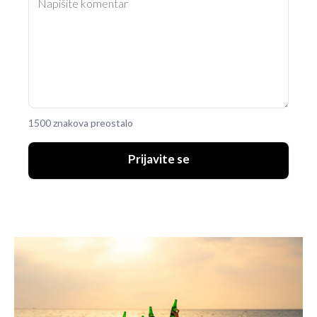
1500 znakova preostalo
Prijavite se