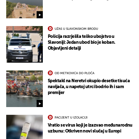
UŽAS U SLAVONSKOM BRODU
Policija razrješila teško ubojstvo u
Slavoniji: Jedan ubod bio je koban.
Objavljeni detalji
OD METKOVIĆA DO PLOČA
Spektakl na Neretvi okupio desetke tisuća
navijača, u napetoj utrci bodrio ih i sam
premijer
PACIJENT U IZOLACIJI
Vratio se virus koji je izazvao međunarodnu
uzbunu: Otkriven novi slučaj u Europi