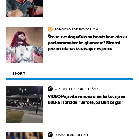
PONOVNO POD POVEĆALOM
Što se sve događalo na hrvatskom otoku
pod osramoćenim glumcem? Bizarni
prizori i danas izazivaju nevjericu
SPORT
CIPELARILI GA DOK JE LEŽAO
VIDEO Pojavila se nova snimka tučnjave
BBB-a i Torcide: "Je*ote, pa ubit će ga!"
DRAMATIČAN PREOKRET