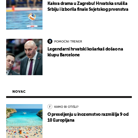
Kakva drama u Zagrebu! Hrvatska srušila
Srbiju i izborila finale Svjetskog prvenstva
POMOĆNI TRENER
Legendarni hrvatski košarkaš došao na
klupu Barcelone
NOVAC
KAMO BI OTIŠLI?
O preseljenju u inozemstvo razmišlja 9 od
10 Europljana