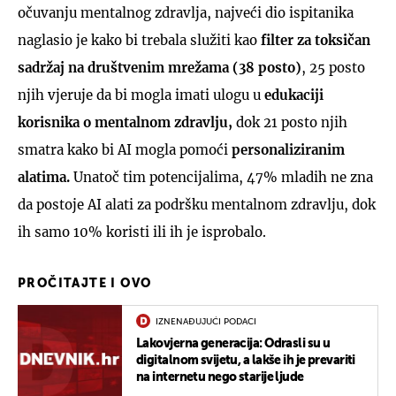
očuvanju mentalnog zdravlja, najveći dio ispitanika
naglasio je kako bi trebala služiti kao
filter za toksičan
sadržaj na društvenim mrežama (38 posto)
, 25 posto
njih vjeruje da bi mogla imati ulogu u
edukaciji
korisnika o mentalnom zdravlju,
dok 21 posto njih
smatra kako bi AI mogla pomoći
personaliziranim
alatima.
Unatoč tim potencijalima, 47% mladih ne zna
da postoje AI alati za podršku mentalnom zdravlju, dok
ih samo 10% koristi ili ih je isprobalo.
PROČITAJTE I OVO
IZNENAĐUJUĆI PODACI
Lakovjerna generacija: Odrasli su u
digitalnom svijetu, a lakše ih je prevariti
na internetu nego starije ljude