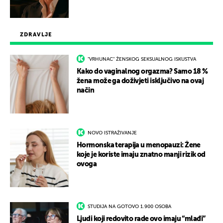
ZDRAVLJE
"VRHUNAC" ŽENSKOG SEKSUALNOG ISKUSTVA
Kako do vaginalnog orgazma? Samo 18 %
žena može ga doživjeti isključivo na ovaj
način
NOVO ISTRAŽIVANJE
Hormonska terapija u menopauzi: Žene
koje je koriste imaju znatno manji rizik od
ovoga
STUDIJA NA GOTOVO 1.900 OSOBA
Ljudi koji redovito rade ovo imaju “mlađi”