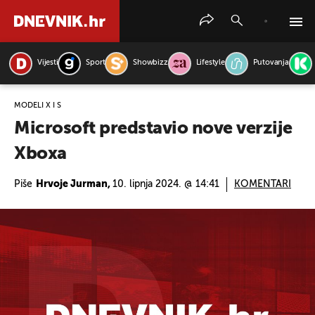
Vijesti
Sport
Showbizz
Lifestyle
Putovanja
PRETRAŽITE VIJESTI
MODELI X I S
Microsoft predstavio nove verzije
Xboxa
Piše
Hrvoje Jurman,
10. lipnja 2024. @ 14:41
KOMENTARI