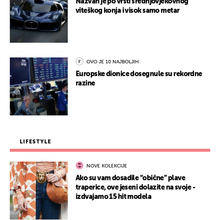
Nazvan je po vrsti srednjovjekovnog
viteškog konja i visok samo metar
OVO JE 10 NAJBOLJIH
Europske dionice dosegnule su rekordne
razine
LIFESTYLE
NOVE KOLEKCIJE
Ako su vam dosadile “obične” plave
traperice, ove jeseni dolazite na svoje -
izdvajamo 15 hit modela