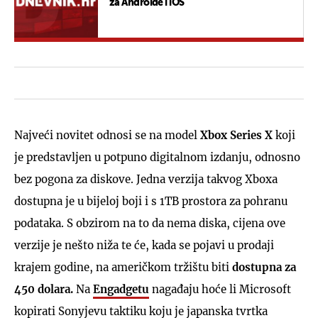
za Androide i iOS
Najveći novitet odnosi se na model
Xbox Series X
koji
je predstavljen u potpuno digitalnom izdanju, odnosno
bez pogona za diskove. Jedna verzija takvog Xboxa
dostupna je u bijeloj boji i s 1TB prostora za pohranu
podataka. S obzirom na to da nema diska, cijena ove
verzije je nešto niža te će, kada se pojavi u prodaji
krajem godine, na američkom tržištu biti
dostupna za
450 dolara.
Na
Engadgetu
nagađaju hoće li Microsoft
kopirati Sonyjevu taktiku koju je japanska tvrtka