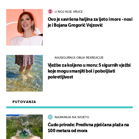
U NOJ NIJE VRUĆE
Ovo je savršena haljina za ljeto i more - nosi
je i Bojana Gregorić Vejzović
NAJSIGURNIJI OBLIK REKREACIJE
Vježbe za koljeno u moru: 5 sigurnih vježbi
koje mogu smanjiti bol i poboljšati
pokretljivost
PUTOVANJA
NAJMANJA NA SVIJETU
Čudo prirode: Predivna pješčana plaža na
100 metara od mora