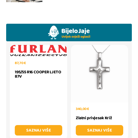
87,70 €
195/55 R16 COOPER LJETO
87V
340,00 €
Zlatni privjesak Križ
SAZNAJ VIŠE
SAZNAJ VIŠE