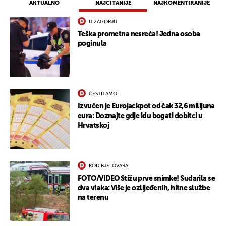
AKTUALNO
NAJČITANIJE
NAJKOMENTIRANIJE
U ZAGORJU
Teška prometna nesreća! Jedna osoba
poginula
ČESTITAMO!
Izvučen je Eurojackpot od čak 32,6 milijuna
eura: Doznajte gdje idu bogati dobitci u
Hrvatskoj
UKLJUČITE NOTIFIKACIJE
KOD BJELOVARA
FOTO/VIDEO Stižu prve snimke! Sudarila se
dva vlaka: Više je ozlijeđenih, hitne službe
na terenu