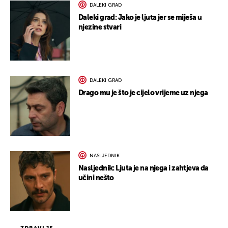
DALEKI GRAD
Daleki grad: Jako je ljuta jer se miješa u
njezine stvari
DALEKI GRAD
Drago mu je što je cijelo vrijeme uz njega
NASLJEDNIK
Nasljednik: Ljuta je na njega i zahtjeva da
učini nešto