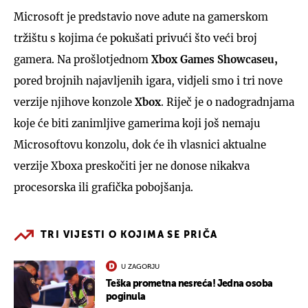
Microsoft je predstavio nove adute na gamerskom
tržištu s kojima će pokušati privući što veći broj
gamera. Na prošlotjednom
Xbox Games Showcaseu,
pored brojnih najavljenih igara, vidjeli smo i tri nove
verzije njihove konzole
Xbox
. Riječ je o nadogradnjama
koje će biti zanimljive gamerima koji još nemaju
Microsoftovu konzolu, dok će ih vlasnici aktualne
verzije Xboxa preskočiti jer ne donose nikakva
procesorska ili grafička pobojšanja.
TRI VIJESTI O KOJIMA SE PRIČA
U ZAGORJU
Teška prometna nesreća! Jedna osoba
poginula