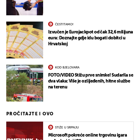
ČESTITAMO!
Izvučen je Eurojackpot od čak 32,6 milijuna
eura: Doznajte gdje idu bogati dobitci u
Hrvatskoj
KOD BJELOVARA
FOTO/VIDEO Stižu prve snimke! Sudarila se
dva vlaka: Više je ozlijeđenih, hitne službe
na terenu
PROČITAJTE I OVO
STIŽE U SRPNJU
Microsoft pokreće online trgovinu igara