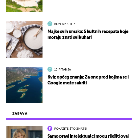
BON APPETIT!
Majke svih umaka: 5 kultnih recepata koje
moraju znati svi kuhari
15 PITANJA
Kviz općeg znanja: Za one pred kojima se i
Google može sakriti
ZABAVA
POKAŽITE ŠTO ZNATE!
Samo pravi intelektualci mogu riješiti ovaj