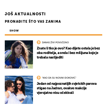
JOŠ AKTUALNOSTI
PRONAĐITE ŠTO VAS ZANIMA
SHOW
DANAS ŽIVI POVUČENO
Znate li tko je ovo? Kao dijete ostala je bez
oba roditelja, a onda i bez milijuna koje je
trebala naslijediti
"KAO DA SU NOVAK ĐOKOVIĆ"
Jedan od najpoznatijih svjetskih parova
stigao na Jadran, ovakve reakcije
vjerojatno nisu očekivali