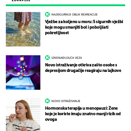
ZDRAVLJE
NAJSIGURNIJI OBLIK REKREACIJE
Vježbe za koljeno u moru: 5 sigurnih vježbi
koje mogu smanjiti bol i poboljšati
pokretljivost
IZNENAĐUJUĆA VEZA
Novo istraživanje otkriva zašto osobe s
depresijom drugačije reagiraju na lajkove
NOVO ISTRAŽIVANJE
Hormonska terapija u menopauzi: Žene
koje je koriste imaju znatno manji rizik od
ovoga