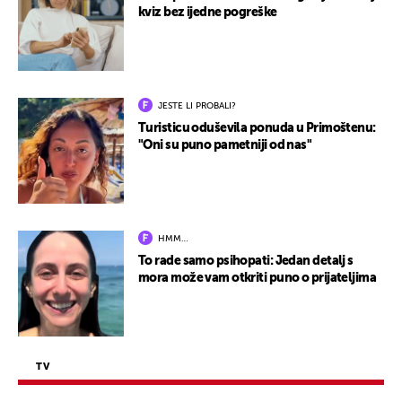
kviz bez ijedne pogreške
JESTE LI PROBALI?
Turisticu oduševila ponuda u Primoštenu:
"Oni su puno pametniji od nas"
HMM…
To rade samo psihopati: Jedan detalj s
mora može vam otkriti puno o prijateljima
TV