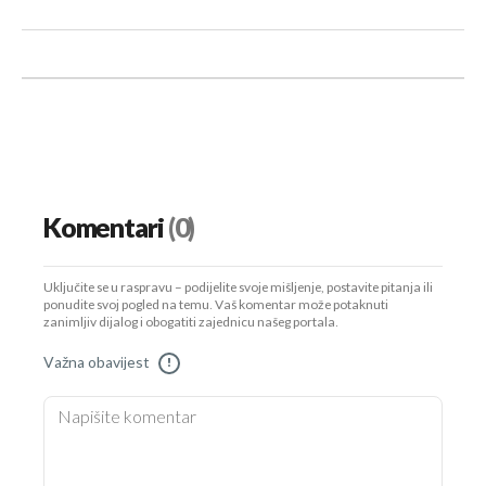
Komentari
(0)
Uključite se u raspravu – podijelite svoje mišljenje, postavite pitanja ili
ponudite svoj pogled na temu. Vaš komentar može potaknuti
zanimljiv dijalog i obogatiti zajednicu našeg portala.
Važna obavijest
!