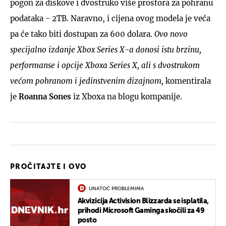
pogon za diskove i dvostruko više prostora za pohranu
podataka - 2TB. Naravno, i cijena ovog modela je veća
pa će tako biti dostupan za 600 dolara.
Ovo novo
specijalno izdanje Xbox Series X-a donosi istu brzinu,
performanse i opcije Xboxa Series X, ali s dvostrukom
većom pohranom i jedinstvenim dizajnom,
komentirala
je
Roanna Sones
iz Xboxa na blogu kompanije.
PROČITAJTE I OVO
UNATOČ PROBLEMIMA
Akvizicija Activision Blizzarda se isplatila,
prihodi Microsoft Gaminga skočili za 49
posto