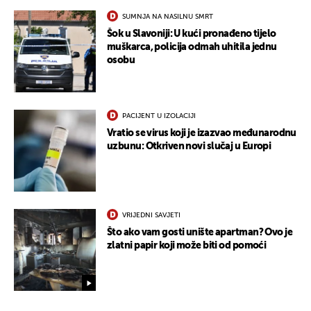
SUMNJA NA NASILNU SMRT
Šok u Slavoniji: U kući pronađeno tijelo
muškarca, policija odmah uhitila jednu
osobu
PACIJENT U IZOLACIJI
Vratio se virus koji je izazvao međunarodnu
uzbunu: Otkriven novi slučaj u Europi
VRIJEDNI SAVJETI
Što ako vam gosti unište apartman? Ovo je
zlatni papir koji može biti od pomoći