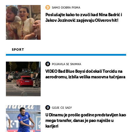
SAMO DOBRA PISMA
Poslušajte kako to zvuči kad Nina Badrić i
Jakov Jozinović zapjevaju Oliverov hit!
SPORT
POJAVILA SE SNIMKA
VIDEO Bad Blue Boysi dočekali Torcidu na
aerodromu, izbila velika masovna tučnjava
GDJE ĆE SAD?
U Dinamu je prošle godine predstavljen kao
mega transfer, danas je pao najniže u
karijeri