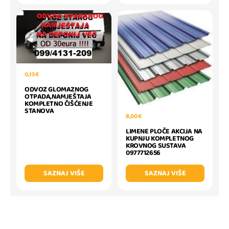
0,13 €
ODVOZ GLOMAZNOG
OTPADA,NAMJEŠTAJA
KOMPLETNO ČIŠĆENJE
STANOVA
8,00 €
LIMENE PLOČE AKCIJA NA
KUPNJU KOMPLETNOG
KROVNOG SUSTAVA
0977712656
SAZNAJ VIŠE
SAZNAJ VIŠE