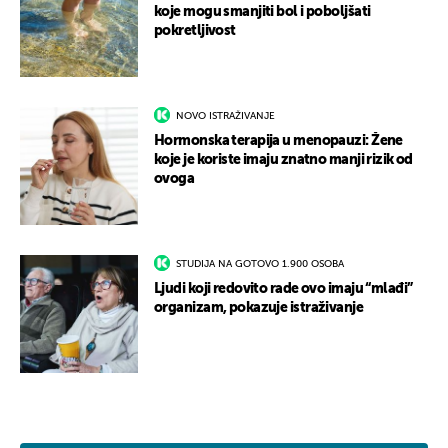
koje mogu smanjiti bol i poboljšati
pokretljivost
NOVO ISTRAŽIVANJE
Hormonska terapija u menopauzi: Žene
koje je koriste imaju znatno manji rizik od
ovoga
STUDIJA NA GOTOVO 1.900 OSOBA
Ljudi koji redovito rade ovo imaju “mlađi”
organizam, pokazuje istraživanje