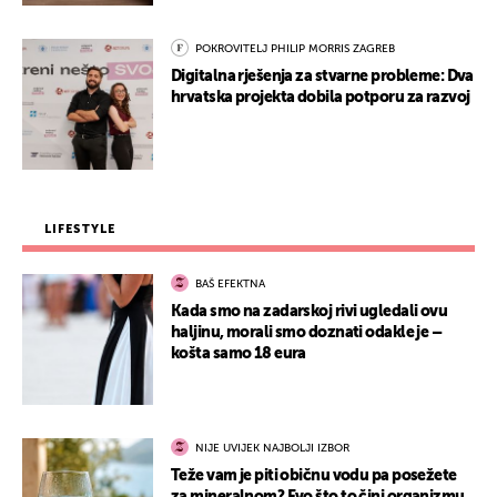
POKROVITELJ PHILIP MORRIS ZAGREB
Digitalna rješenja za stvarne probleme: Dva
hrvatska projekta dobila potporu za razvoj
LIFESTYLE
BAŠ EFEKTNA
Kada smo na zadarskoj rivi ugledali ovu
haljinu, morali smo doznati odakle je –
košta samo 18 eura
NIJE UVIJEK NAJBOLJI IZBOR
Teže vam je piti običnu vodu pa posežete