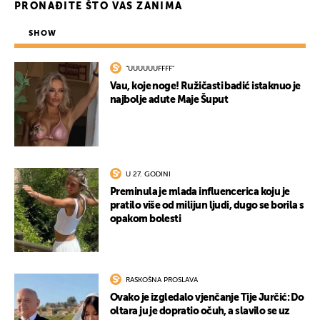
PRONAĐITE ŠTO VAS ZANIMA
SHOW
"UUUUUUFFFF"
Vau, koje noge! Ružičasti badić istaknuo je
najbolje adute Maje Šuput
U 27. GODINI
Preminula je mlada influencerica koju je
pratilo više od milijun ljudi, dugo se borila s
opakom bolesti
RASKOŠNA PROSLAVA
Ovako je izgledalo vjenčanje Tije Jurčić: Do
oltara ju je dopratio očuh, a slavilo se uz