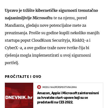
Upravo je tržište kibernetičke sigurnosti trenutačno
najzanimljivije Microsoftu
te na njemu, pored
Mandianta, gledaju nove potencijalne mete za
preuzimanja. Prošle su godine kupili nekoliko manjih
startupa poput CloudKnox Securityja, RiskIQ-a i
CyberX-a, a ove godine traže nove tvrtke čija bi
rješenja mogla implementirati u svoj sigurnosni
portfelj.
PROČITAJTE I OVO
MEĐU NAJPERSPEKTIVNIJIMA
Amazon, Apple i Microsoft zainteresirani
za hrvatske start-upove koji su se
predstavili na CES 2022.