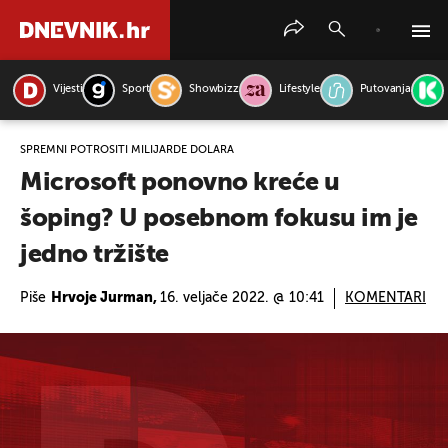
Vijesti
Sport
Showbizz
Lifestyle
Putovanja
PRETRAŽITE VIJESTI
SPREMNI POTROŠITI MILIJARDE DOLARA
Microsoft ponovno kreće u
šoping? U posebnom fokusu im je
jedno tržište
Piše
Hrvoje Jurman,
16. veljače 2022. @ 10:41
KOMENTARI