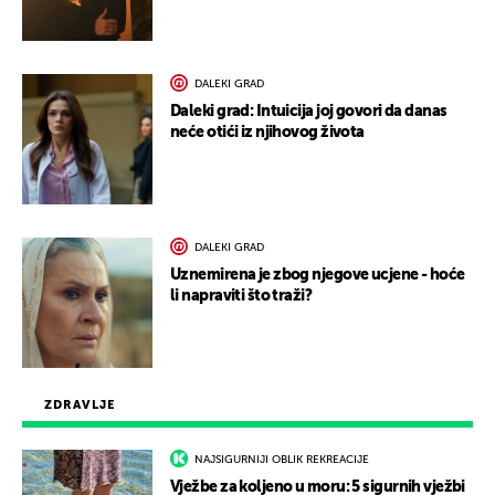
DALEKI GRAD
Daleki grad: Intuicija joj govori da danas
neće otići iz njihovog života
DALEKI GRAD
Uznemirena je zbog njegove ucjene - hoće
li napraviti što traži?
ZDRAVLJE
NAJSIGURNIJI OBLIK REKREACIJE
Vježbe za koljeno u moru: 5 sigurnih vježbi