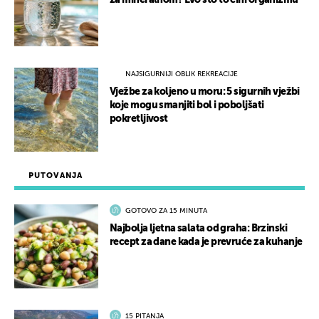
za mineralnom? Evo što to čini organizmu
NAJSIGURNIJI OBLIK REKREACIJE
Vježbe za koljeno u moru: 5 sigurnih vježbi
koje mogu smanjiti bol i poboljšati
pokretljivost
PUTOVANJA
GOTOVO ZA 15 MINUTA
Najbolja ljetna salata od graha: Brzinski
recept za dane kada je prevruće za kuhanje
15 PITANJA