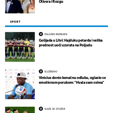
Olivera i Rozgu
SPORT
ŽALGIRIS RAZBIJEN
Golijada u Litvi: Hajduku petarda i velika
prednost uoči uzvrata na Poljudu
SLUŽBENO
Vinicius donio konačnu odluku, oglasio se
emotivnom porukom: "Hvala vam svima"
SLAŽE SE STOŽER