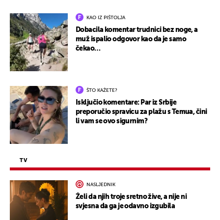
KAO IZ PIŠTOLJA
Dobacila komentar trudnici bez noge, a
muž ispalio odgovor kao da je samo
čekao…
ŠTO KAŽETE?
Isključio komentare: Par iz Srbije
preporučio spravicu za plažu s Temua, čini
li vam se ovo sigurnim?
TV
NASLJEDNIK
Želi da njih troje sretno žive, a nije ni
svjesna da ga je odavno izgubila