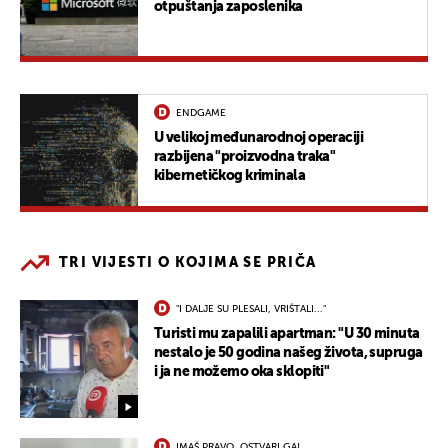
otpuštanja zaposlenika
ENDGAME
U velikoj međunarodnoj operaciji
razbijena "proizvodna traka"
kibernetičkog kriminala
TRI VIJESTI O KOJIMA SE PRIČA
"I DALJE SU PLESALI, VRIŠTALI..."
Turisti mu zapalili apartman: "U 30 minuta
nestalo je 50 godina našeg života, supruga
i ja ne možemo oka sklopiti"
IMAŠ PRAVO, OSTVARI GA!