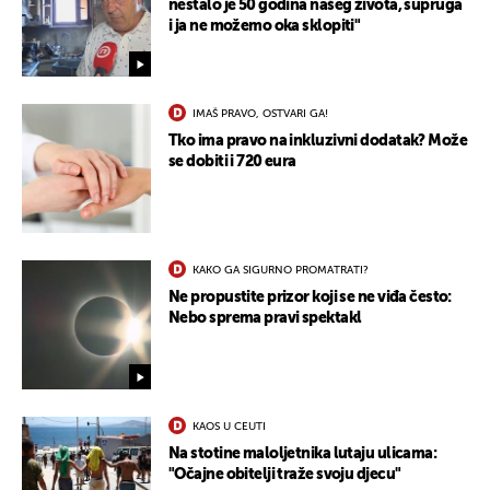
nestalo je 50 godina našeg života, supruga
i ja ne možemo oka sklopiti"
IMAŠ PRAVO, OSTVARI GA!
Tko ima pravo na inkluzivni dodatak? Može
se dobiti i 720 eura
KAKO GA SIGURNO PROMATRATI?
Ne propustite prizor koji se ne viđa često:
Nebo sprema pravi spektakl
KAOS U CEUTI
UKLJUČITE NOTIFIKACIJE
Na stotine maloljetnika lutaju ulicama:
"Očajne obitelji traže svoju djecu"