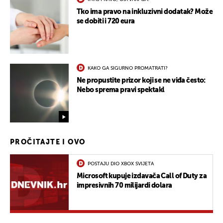
Tko ima pravo na inkluzivni dodatak? Može
se dobiti i 720 eura
KAKO GA SIGURNO PROMATRATI?
Ne propustite prizor koji se ne viđa često:
Nebo sprema pravi spektakl
PROČITAJTE I OVO
POSTAJU DIO XBOX SVIJETA
Microsoft kupuje izdavača Call of Duty za
impresivnih 70 milijardi dolara