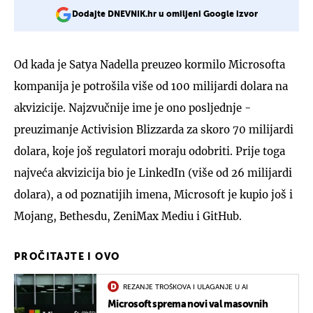
Dodajte DNEVNIK.hr u omiljeni Google izvor
Od kada je Satya Nadella preuzeo kormilo Microsofta
kompanija je potrošila više od 100 milijardi dolara na
akvizicije. Najzvučnije ime je ono posljednje -
preuzimanje Activision Blizzarda za skoro 70 milijardi
dolara, koje još regulatori moraju odobriti. Prije toga
najveća akvizicija bio je LinkedIn (više od 26 milijardi
dolara), a od poznatijih imena, Microsoft je kupio još i
Mojang, Bethesdu, ZeniMax Mediu i GitHub.
PROČITAJTE I OVO
REZANJE TROŠKOVA I ULAGANJE U AI
Microsoft sprema novi val masovnih