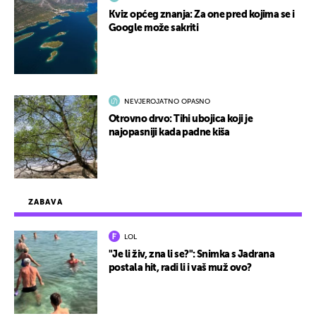
Kviz općeg znanja: Za one pred kojima se i
Google može sakriti
NEVJEROJATNO OPASNO
Otrovno drvo: Tihi ubojica koji je
najopasniji kada padne kiša
ZABAVA
LOL
"Je li živ, zna li se?": Snimka s Jadrana
postala hit, radi li i vaš muž ovo?