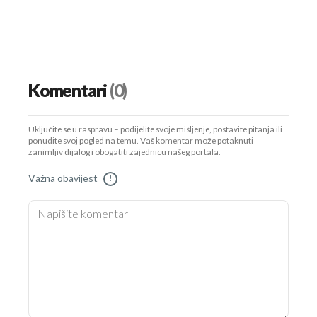
Komentari
(0)
Uključite se u raspravu – podijelite svoje mišljenje, postavite pitanja ili
ponudite svoj pogled na temu. Vaš komentar može potaknuti
zanimljiv dijalog i obogatiti zajednicu našeg portala.
Važna obavijest
!