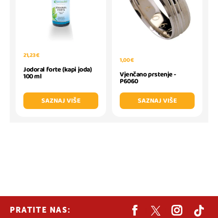
21,23 €
1,00 €
Jodoral forte (kapi joda)
Vjenčano prstenje -
100 ml
P6060
SAZNAJ VIŠE
SAZNAJ VIŠE
PRATITE NAS: