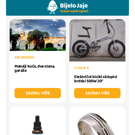
450.000,00 €
Matulji kuća, dva stana,
1.724,07 €
garaža
Električni bicikl sklopivi
brdski 500W 20"
SAZNAJ VIŠE
SAZNAJ VIŠE