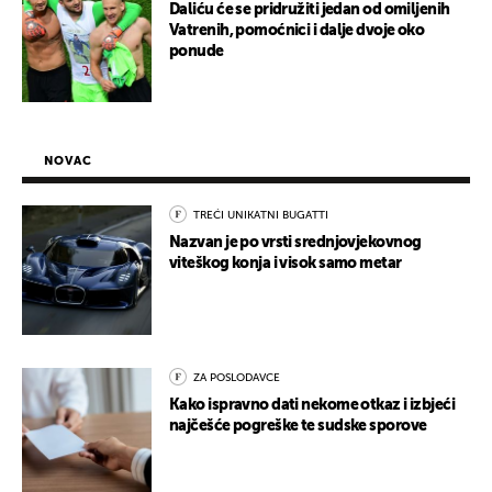
Daliću će se pridružiti jedan od omiljenih
Vatrenih, pomoćnici i dalje dvoje oko
ponude
NOVAC
TREĆI UNIKATNI BUGATTI
Nazvan je po vrsti srednjovjekovnog
viteškog konja i visok samo metar
ZA POSLODAVCE
Kako ispravno dati nekome otkaz i izbjeći
najčešće pogreške te sudske sporove