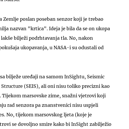
a Zemlje poslan poseban senzor koji je trebao
ilja nazvan "krtica". Ideja je bila da se on ukopa
 lakše bilježi podrhtavanja tla. No, nakon
pokušaja ukopavanja, u NASA-i su odustali od
a bilježe uređaji na samom InSightu, Seismic
Structure (SEIS), ali oni nisu toliko precizni kao
i". Tijekom marsovske zime, snažni vjetrovi koji
ju rad senzora pa znanstvenici nisu uspjeli
res. No, tijekom marsovskog ljeta (koje je
trovi se dovoljno smire kako bi InSight zabilježio