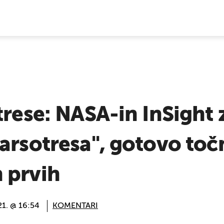
E VIJESTI
trese: NASA-in InSight 
arsotresa", gotovo toč
 prvih
21. @ 16:54
KOMENTARI