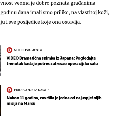
ivnost veoma je dobro poznata građanima
godinu dana imali smo prilike, na vlastitoj koži,
u i sve posljedice koje ona ostavlja.
ŠTITILI PACIJENTA
VIDEO Dramatična snimka iz Japana: Pogledajte
trenutak kada je potres zatresao operacijsku salu
PRIOPĆENJE IZ NASA-E
Nakon 11 godina, završila je jedna od najuspješnijih
misija na Marsu