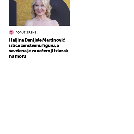
POPUT SIRENE
Haljina Danijele Martinović
ističe ženstvenu figuru, a
savršena je za večernji izlazak
na moru