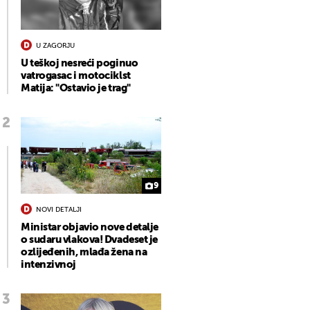
U ZAGORJU
U teškoj nesreći poginuo
vatrogasac i motociklst
Matija: "Ostavio je trag"
9
NOVI DETALJI
Ministar objavio nove detalje
o sudaru vlakova! Dvadeset je
ozlijeđenih, mlađa žena na
intenzivnoj