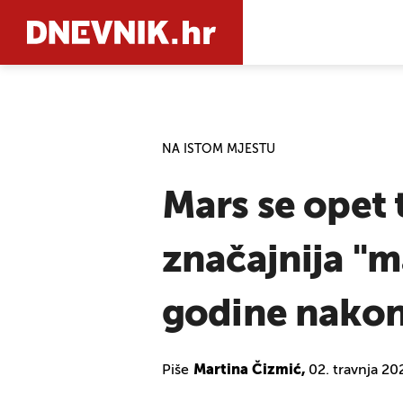
PRETRAŽIT
NA ISTOM MJESTU
Mars se opet 
značajnija "m
godine nakon
Piše
Martina Čizmić,
02. travnja 20