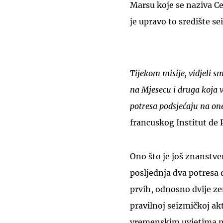
Marsu koje se naziva C
je upravo to središte s
Tijekom misije, vidjeli sm
na Mjesecu i druga koja vi
potresa podsjećaju na on
francuskog Institut de 
Ono što je još znanstve
posljednja dva potres
prvih, odnosno dvije ze
pravilnoj seizmičkoj ak
vremenskim uvjetima n