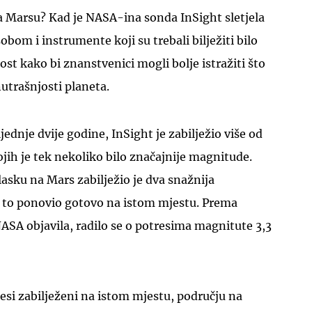
na Marsu? Kad je NASA-ina sonda InSight sletjela
sobom i instrumente koji su trebali bilježiti bilo
st kako bi znanstvenici mogli bolje istražiti što
utrašnjosti planeta.
UKLJUČITE NOTIFIKACIJE
ljednje dvije godine, InSight je zabilježio više od
ih je tek nekoliko bilo značajnije magnitude.
asku na Mars zabilježio je dva snažnija
e to ponovio gotovo na istom mjestu. Prema
ASA objavila, radilo se o potresima magnitute 3,3
resi zabilježeni na istom mjestu, području na