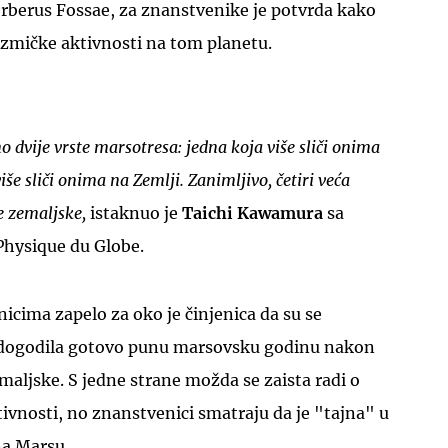
erberus Fossae, za znanstvenike je potvrda kako
eizmičke aktivnosti na tom planetu.
o dvije vrste marsotresa: jedna koja više sliči onima
še sliči onima na Zemlji. Zanimljivo, četiri veća
e zemaljske,
istaknuo je
Taichi Kawamura
sa
Physique du Globe.
nicima zapelo za oko je činjenica da su se
a dogodila gotovo punu marsovsku godinu nakon
maljske. S jedne strane možda se zaista radi o
tivnosti, no znanstvenici smatraju da je "tajna" u
a Marsu.