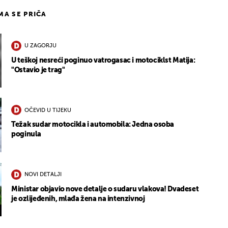
IMA SE PRIČA
U ZAGORJU
U teškoj nesreći poginuo vatrogasac i motociklst Matija:
"Ostavio je trag"
OČEVID U TIJEKU
Težak sudar motocikla i automobila: Jedna osoba
poginula
NOVI DETALJI
Ministar objavio nove detalje o sudaru vlakova! Dvadeset
je ozlijeđenih, mlađa žena na intenzivnoj