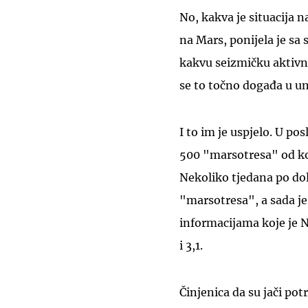
No, kakva je situacija 
na Mars, ponijela je sa 
kakvu seizmičku aktivno
se to točno događa u un
I to im je uspjelo. U pos
500 "marsotresa" od koj
Nekoliko tjedana po dol
"marsotresa", a sada j
informacijama koje je N
i 3,1.
Činjenica da su jači pot