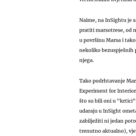
Naime, na InSightu je s
pratiti marsotrese, od m
u površinu Marsa i tako
nekoliko bezuspješnih 
njega.
Tako podrhtavanje Mars
Experiment for Interior 
što su bili oni u "krtic
udaraju u InSight ometa
zabilježiti ni jedan pot
trenutno aktualno), vje