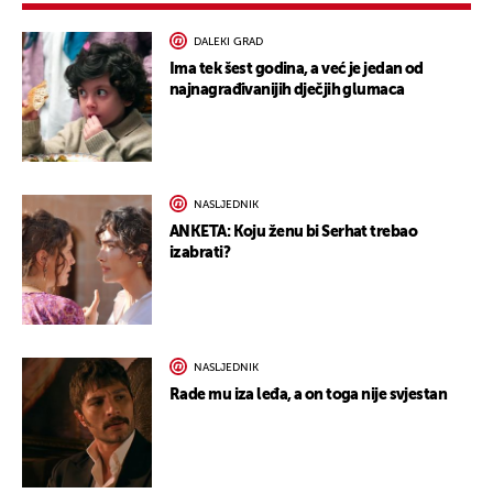
DALEKI GRAD
Ima tek šest godina, a već je jedan od
najnagrađivanijih dječjih glumaca
NASLJEDNIK
ANKETA: Koju ženu bi Serhat trebao
izabrati?
NASLJEDNIK
Rade mu iza leđa, a on toga nije svjestan