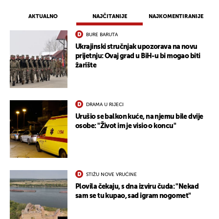
AKTUALNO
NAJČITANIJE
NAJKOMENTIRANIJE
BURE BARUTA
Ukrajinski stručnjak upozorava na novu
prijetnju: Ovaj grad u BiH-u bi mogao biti
žarište
DRAMA U RIJECI
Urušio se balkon kuće, na njemu bile dvije
osobe: "Život im je visio o koncu"
STIŽU NOVE VRUĆINE
Plovila čekaju, s dna izviru čuda: "Nekad
sam se tu kupao, sad igram nogomet"