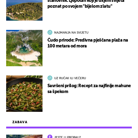
stanovnik: Ljepotan koji je diljem svijeta
poznat po svojem "bijelom zlatu"
NAJMANJA NA SVIJETU
Čudo prirode: Predivna pješčana plaža na
100 metara od mora
UZ RUČAK ILI VEČERU
Savršeni prilog: Recept za najfinije mahune
sa špekom
ZABAVA
JESTE LI PROBALI?