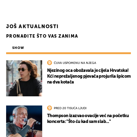
JOŠ AKTUALNOSTI
PRONAĐITE ŠTO VAS ZANIMA
SHOW
ČUVA USPOMENU NA NJEGA
Njezinog oca obožavala je cijela Hrvatska!
Kći neprežaljenog pjevača projurila špicom
na dva kotača
PRED 20 TISUĆA LJUDI
Thompson izazvao ovacije već na početku
koncerta: "Što ću kad sam slab..."