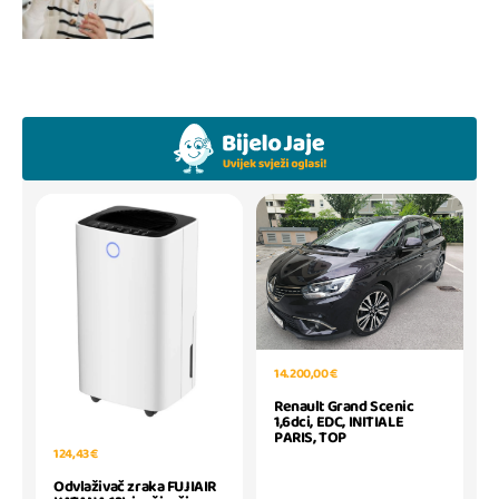
14.200,00 €
Renault Grand Scenic
1,6dci, EDC, INITIALE
PARIS, TOP
124,43 €
Odvlaživač zraka FUJIAIR