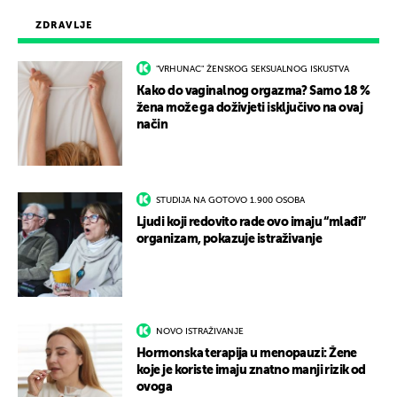
ZDRAVLJE
"VRHUNAC" ŽENSKOG SEKSUALNOG ISKUSTVA
Kako do vaginalnog orgazma? Samo 18 %
žena može ga doživjeti isključivo na ovaj
način
STUDIJA NA GOTOVO 1.900 OSOBA
Ljudi koji redovito rade ovo imaju “mlađi”
organizam, pokazuje istraživanje
NOVO ISTRAŽIVANJE
Hormonska terapija u menopauzi: Žene
koje je koriste imaju znatno manji rizik od
ovoga