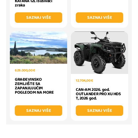
KATANA 12L isušivači
zraka
SAZNAJ VIŠE
SAZNAJ VIŠE
629.000,00 €
GRAĐEVINSKO
12.704,00 €
ZEMLJIŠTE SA
ZAPANJUJUĆIM
CAN-AM 2026. god.
POGLEDOM NA MORE
OUTLANDER PRO XU HD5
T, 2026 god.
SAZNAJ VIŠE
SAZNAJ VIŠE