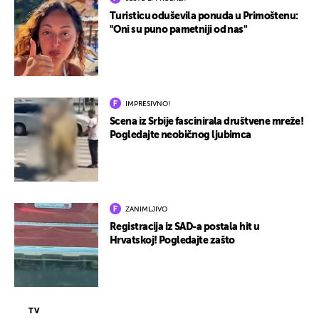
Turisticu oduševila ponuda u Primoštenu:
"Oni su puno pametniji od nas"
IMPRESIVNO!
Scena iz Srbije fascinirala društvene mreže!
Pogledajte neobičnog ljubimca
ZANIMLJIVO
Registracija iz SAD-a postala hit u
Hrvatskoj! Pogledajte zašto
TV