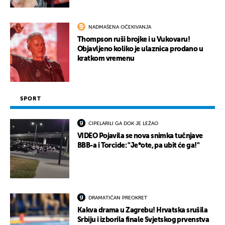
NADMAŠENA OČEKIVANJA
Thompson ruši brojke i u Vukovaru!
Objavljeno koliko je ulaznica prodano u
kratkom vremenu
SPORT
CIPELARILI GA DOK JE LEŽAO
VIDEO Pojavila se nova snimka tučnjave
BBB-a i Torcide: "Je*ote, pa ubit će ga!"
DRAMATIČAN PREOKRET
Kakva drama u Zagrebu! Hrvatska srušila
Srbiju i izborila finale Svjetskog prvenstva