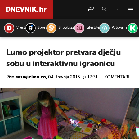
Vijesti
Sport
Showbizz
Lifestyle
Putovanja
PRETRAŽITE VIJESTI
Lumo projektor pretvara dječju
sobu u interaktivnu igraonicu
Piše
sasa@zimo.co,
04. travnja 2015. @ 17:31
KOMENTARI