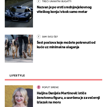
TREĆI UNIKATNI BUGATTI
Nazvan je po vrsti srednjovjekovnog
viteškog konja i visok samo metar
SAM SVOJ ŠEF
Šest poslova koje možete pokrenuti od
kuće uz minimalna ulaganja
LIFESTYLE
POPUT SIRENE
Haljina Danijele Martinović ističe
ženstvenu figuru, a savršena je za večernji
izlazak na moru