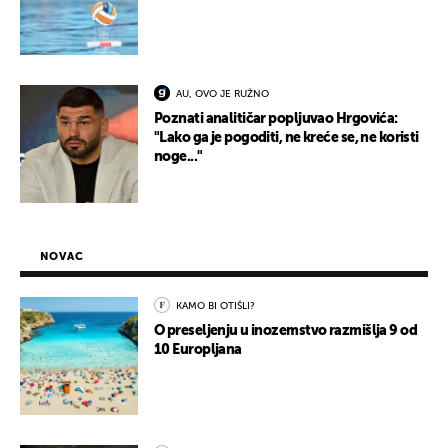
AU, OVO JE RUŽNO
Poznati analitičar popljuvao Hrgovića:
"Lako ga je pogoditi, ne kreće se, ne koristi
noge..."
NOVAC
KAMO BI OTIŠLI?
O preseljenju u inozemstvo razmišlja 9 od
10 Europljana