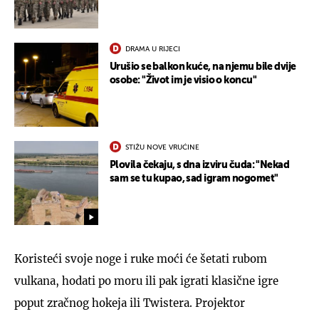
DRAMA U RIJECI
Urušio se balkon kuće, na njemu bile dvije
osobe: "Život im je visio o koncu"
STIŽU NOVE VRUĆINE
Plovila čekaju, s dna izviru čuda: "Nekad
sam se tu kupao, sad igram nogomet"
Koristeći svoje noge i ruke moći će šetati rubom
vulkana, hodati po moru ili pak igrati klasične igre
poput zračnog hokeja ili Twistera. Projektor