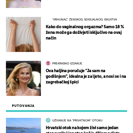
"VRHUNAC" ŽENSKOG SEKSUALNOG ISKUSTVA
Kako do vaginalnog orgazma? Samo 18 %
žena može ga doživjeti isključivo na ovaj
način
PREKRASNO IZDANJE
Ova haljina poručuje “Ja sam na
godišnjem”, idealna je za ljeto, a nosi se i na
zagrebačkoj špici
PUTOVANJA
UŽIVANJE NA "PRIVATNOM" OTOKU
Hrvatski otok na kojem živi samo jedan