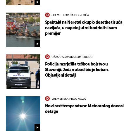
OD METKOVIĆA DO PLOČA
Spektakl na Neretvi okupio desetke tisuća
navijača, u napetoj utrci bodrio ih i sam
premijer
UŽAS U SLAVONSKOM BRODU
Policija razrješila teško ubojstvo u
Slavoniji: Jedan ubod bio je koban.
Objavljeni detalji
UKLJUČITE NOTIFIKACIJE
VREMENSKA PROGNOZA
Novi rast temperatura: Meteorolog donosi
detalje