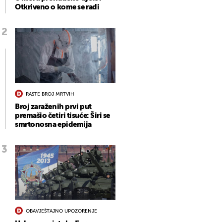
Otkriveno o kome se radi
RASTE BROJ MRTVIH
Broj zaraženih prvi put
premašio četiri tisuće: Širi se
smrtonosna epidemija
OBAVJEŠTAJNO UPOZORENJE