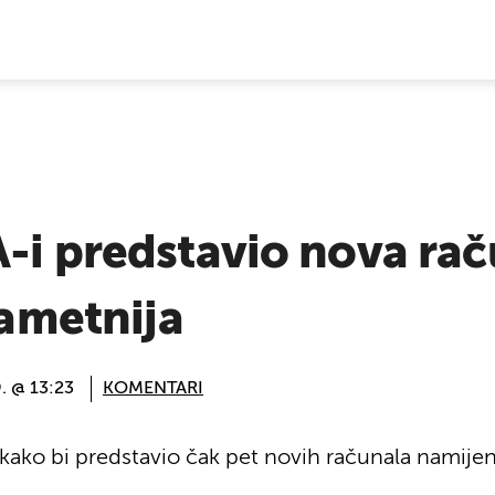
E VIJESTI
-i predstavio nova rač
pametnija
. @ 13:23
KOMENTARI
A kako bi predstavio čak pet novih računala namije