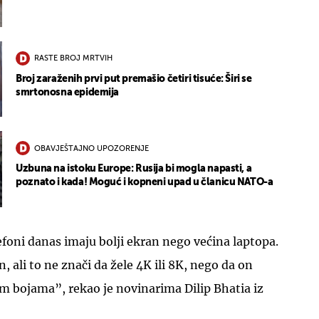
RASTE BROJ MRTVIH
Broj zaraženih prvi put premašio četiri tisuće: Širi se
smrtonosna epidemija
OBAVJEŠTAJNO UPOZORENJE
Uzbuna na istoku Europe: Rusija bi mogla napasti, a
poznato i kada! Moguć i kopneni upad u članicu NATO-a
foni danas imaju bolji ekran nego većina laptopa.
n, ali to ne znači da žele 4K ili 8K, nego da on
ijim bojama”, rekao je novinarima Dilip Bhatia iz