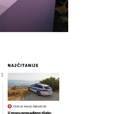
NAJČITANIJE
ČEKA SE NALAZ OBDUKCIJE
U moru pronađeno tijelo: