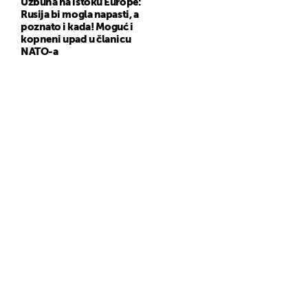
Uzbuna na istoku Europe:
Rusija bi mogla napasti, a
poznato i kada! Moguć i
kopneni upad u članicu
NATO-a