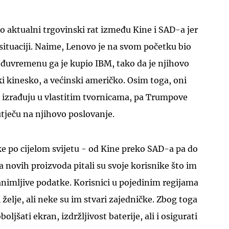
o aktualni trgovinski rat između Kine i SAD-a jer
 situaciji. Naime, Lenovo je na svom početku bio
eđuvremenu ga je kupio IBM, tako da je njihovo
i kinesko, a većinski američko. Osim toga, oni
UKLJUČITE NOTIFIKACIJE
a izrađuju u vlastitim tvornicama, pa Trumpove
 utječu na njihovo poslovanje.
e po cijelom svijetu - od Kine preko SAD-a pa do
a novih proizvoda pitali su svoje korisnike što im
zanimljive podatke. Korisnici u pojedinim regijama
i želje, ali neke su im stvari zajedničke. Zbog toga
boljšati ekran, izdržljivost baterije, ali i osigurati