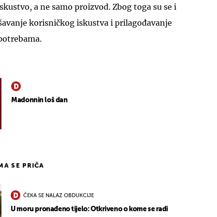
iskustvo, a ne samo proizvod. Zbog toga su se i
jšavanje korisničkog iskustva i prilagođavanje
 potrebama.
Madonnin loš dan
IMA SE PRIČA
ČEKA SE NALAZ OBDUKCIJE
U moru pronađeno tijelo: Otkriveno o kome se radi