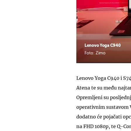
Lenovo Yoga C940
Foto: Zimo
Lenovo Yoga C940 i S740
Atena te su među najtan
Opremljeni su posljedn
operativnim sustavom 
dodatno će pojačati opc
na FHD 1080p, te Q-Con