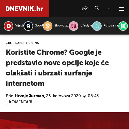
Vijesti
Sport
Showbizz
Lifestyle
Putovanja
PRETRAŽITE VIJESTI
GRUPIRANJE I BRZINA
Koristite Chrome? Google je
predstavio nove opcije koje će
olakšati i ubrzati surfanje
internetom
Piše
Hrvoje Jurman,
26. kolovoza 2020. @ 08:43
KOMENTARI