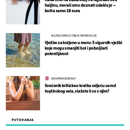
Kada smo na zadarskoj rivi ugledali ovu
haljinu, morali smo doznati odakle je –
košta samo 18 eura
NAJSIGURNIJI OBLIK REKREACIJE
Vježbe za koljeno u moru: 5 sigurnih vježbi
koje mogu smanjiti bol i poboljšati
pokretljivost
(NE)PRIMJERENA?
Svećenik kritizirao kratku odjeću usred
toplinskog vala, slažete li se s njim?
PUTOVANJA