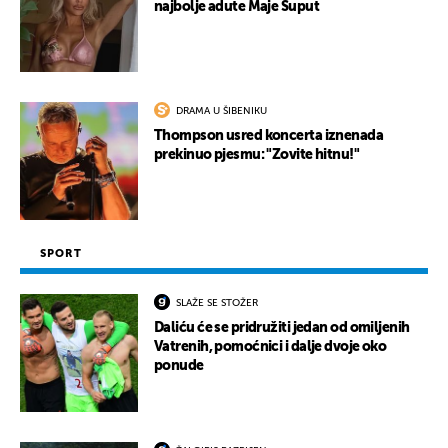
najbolje adute Maje Šuput
DRAMA U ŠIBENIKU
Thompson usred koncerta iznenada
prekinuo pjesmu: "Zovite hitnu!"
SPORT
SLAŽE SE STOŽER
Daliću će se pridružiti jedan od omiljenih
Vatrenih, pomoćnici i dalje dvoje oko
ponude