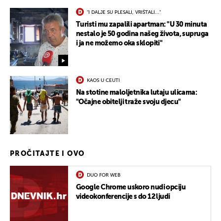
"I DALJE SU PLESALI, VRIŠTALI..."
Turisti mu zapalili apartman: "U 30 minuta
nestalo je 50 godina našeg života, supruga
i ja ne možemo oka sklopiti"
KAOS U CEUTI
Na stotine maloljetnika lutaju ulicama:
"Očajne obitelji traže svoju djecu"
PROČITAJTE I OVO
DUO FOR WEB
Google Chrome uskoro nudi opciju
videokonferencije s do 12 ljudi