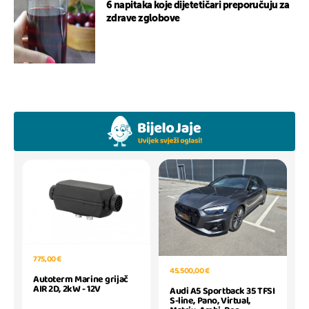
6 napitaka koje dijetetičari preporučuju za
zdrave zglobove
775,00 €
45.500,00 €
Autoterm Marine grijač
AIR 2D, 2kW - 12V
Audi A5 Sportback 35 TFSI
S-line, Pano, Virtual,