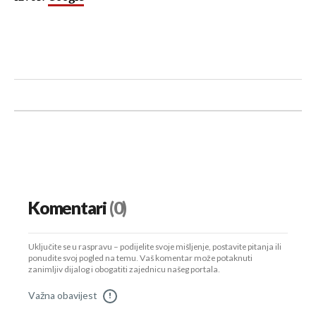
Komentari
(0)
Uključite se u raspravu – podijelite svoje mišljenje, postavite pitanja ili
ponudite svoj pogled na temu. Vaš komentar može potaknuti
zanimljiv dijalog i obogatiti zajednicu našeg portala.
Važna obavijest
!