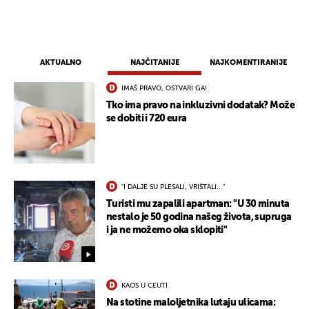
AKTUALNO
NAJČITANIJE
NAJKOMENTIRANIJE
IMAŠ PRAVO, OSTVARI GA!
Tko ima pravo na inkluzivni dodatak? Može
se dobiti i 720 eura
"I DALJE SU PLESALI, VRIŠTALI..."
Turisti mu zapalili apartman: "U 30 minuta
UKLJUČITE NOTIFIKACIJE
nestalo je 50 godina našeg života, supruga
i ja ne možemo oka sklopiti"
KAOS U CEUTI
Na stotine maloljetnika lutaju ulicama: