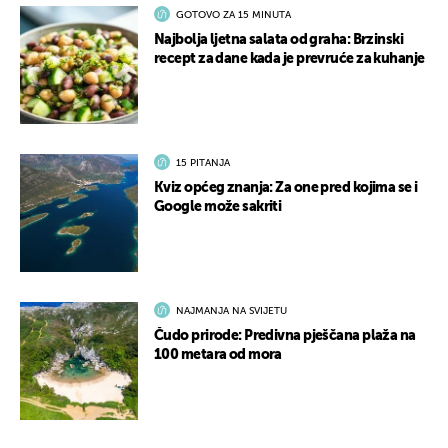
GOTOVO ZA 15 MINUTA
Najbolja ljetna salata od graha: Brzinski
recept za dane kada je prevruće za kuhanje
15 PITANJA
Kviz općeg znanja: Za one pred kojima se i
Google može sakriti
NAJMANJA NA SVIJETU
Čudo prirode: Predivna pješčana plaža na
100 metara od mora