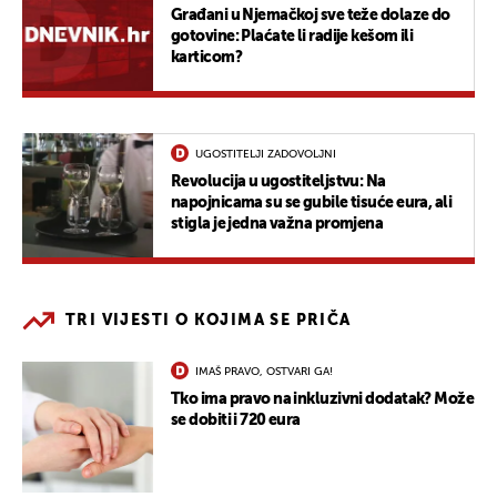
Građani u Njemačkoj sve teže dolaze do
gotovine: Plaćate li radije kešom ili
karticom?
UGOSTITELJI ZADOVOLJNI
Revolucija u ugostiteljstvu: Na
napojnicama su se gubile tisuće eura, ali
stigla je jedna važna promjena
TRI VIJESTI O KOJIMA SE PRIČA
IMAŠ PRAVO, OSTVARI GA!
Tko ima pravo na inkluzivni dodatak? Može
se dobiti i 720 eura