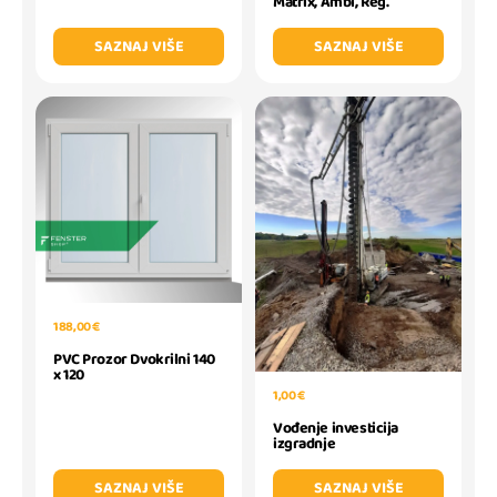
Matrix, Ambi, Reg.
SAZNAJ VIŠE
SAZNAJ VIŠE
188,00 €
PVC Prozor Dvokrilni 140
x 120
1,00 €
Vođenje investicija
izgradnje
SAZNAJ VIŠE
SAZNAJ VIŠE