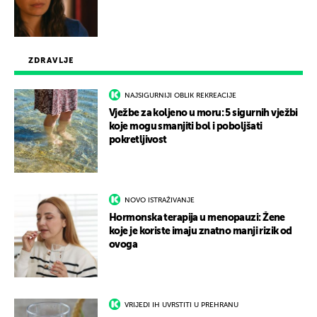
ZDRAVLJE
NAJSIGURNIJI OBLIK REKREACIJE
Vježbe za koljeno u moru: 5 sigurnih vježbi
koje mogu smanjiti bol i poboljšati
pokretljivost
NOVO ISTRAŽIVANJE
Hormonska terapija u menopauzi: Žene
koje je koriste imaju znatno manji rizik od
ovoga
VRIJEDI IH UVRSTITI U PREHRANU