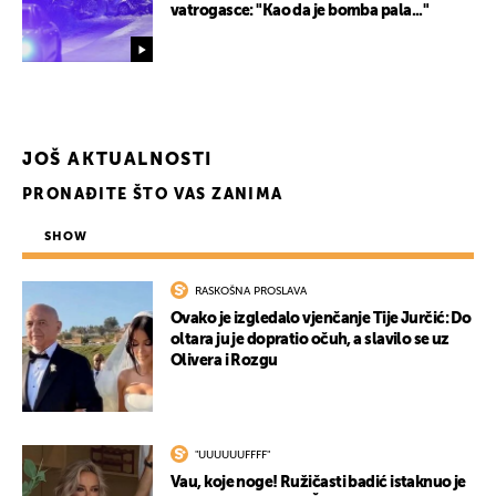
vatrogasce: "Kao da je bomba pala..."
JOŠ AKTUALNOSTI
PRONAĐITE ŠTO VAS ZANIMA
SHOW
RASKOŠNA PROSLAVA
Ovako je izgledalo vjenčanje Tije Jurčić: Do
oltara ju je dopratio očuh, a slavilo se uz
Olivera i Rozgu
"UUUUUUFFFF"
Vau, koje noge! Ružičasti badić istaknuo je