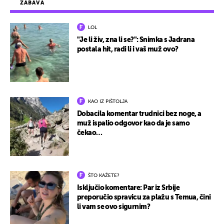
ZABAVA
LOL
"Je li živ, zna li se?": Snimka s Jadrana
postala hit, radi li i vaš muž ovo?
KAO IZ PIŠTOLJA
Dobacila komentar trudnici bez noge, a
muž ispalio odgovor kao da je samo
čekao…
ŠTO KAŽETE?
Isključio komentare: Par iz Srbije
preporučio spravicu za plažu s Temua, čini
li vam se ovo sigurnim?