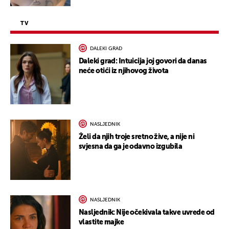
TV
DALEKI GRAD
Daleki grad: Intuicija joj govori da danas
neće otići iz njihovog života
NASLJEDNIK
Želi da njih troje sretno žive, a nije ni
svjesna da ga je odavno izgubila
NASLJEDNIK
Nasljednik: Nije očekivala takve uvrede od
vlastite majke