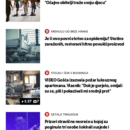
"Očajne obitelji traže svoju djecu"
KRENULO OD BRZE HRANE
Je li ovo povrće krivo za epidemiju? Stotine
zaraženih, restorani hitno povukli proizvod
STIGAO I ŠOK S BOOKINGA
VIDEO Gošća izazvala požar luksuznog
apartmana. Vlasnik: "Dok je gorjelo, smijali
su se, pili i pokazivali mi srednji prst"
1:27
7
DETALJI TRAGEDIJE
Prizori stravične nesreće u kojoj su
poginule tri osobe šokirali susjede i