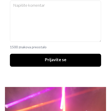
1500 znakova preostalo
Prijavite se