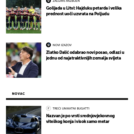
ŽALGIRIS RAZBIJEN
Golijada u Litvi: Hajduku petarda i velika
prednost uoči uzvrata na Poljudu
NOVI IZAZOV
Zlatko Dalić odabrao novi posao, odlazi u
jednu od najatraktivnijih zemalja svijeta
NOVAC
TREĆI UNIKATNI BUGATTI
Nazvan je po vrsti srednjovjekovnog
viteškog konja i visok samo metar