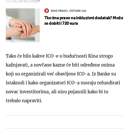
IMAŠ PRAVO, OSTVARI GA!
Tko ima pravo na inkluzivni dodatak? Može
se dobiti i 720 eura
Tako će bilo kakve ICO-e u budućnosti Kina strogo
kažnjavati, a novčane kazne će biti određene onima
koji su organizirali već obavljene ICO-a. Iz Banke su
istaknuli i kako organizatori ICO-a moraju refundirati
novac investitorima, ali nisu pojasnili kako bi to
trebalo napraviti.