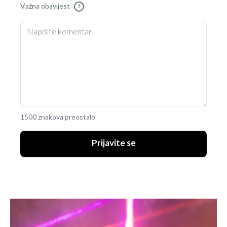
Važna obavijest
!
1500 znakova preostalo
Prijavite se