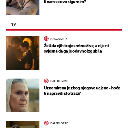
li vam se ovo sigurnim?
TV
NASLJEDNIK
Želi da njih troje sretno žive, a nije ni
svjesna da ga je odavno izgubila
DALEKI GRAD
Uznemirena je zbog njegove ucjene - hoće
li napraviti što traži?
DALEKI GRAD