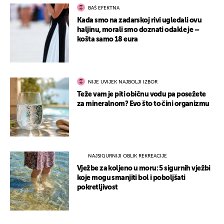
BAŠ EFEKTNA
Kada smo na zadarskoj rivi ugledali ovu
haljinu, morali smo doznati odakle je –
košta samo 18 eura
NIJE UVIJEK NAJBOLJI IZBOR
Teže vam je piti običnu vodu pa posežete
za mineralnom? Evo što to čini organizmu
NAJSIGURNIJI OBLIK REKREACIJE
Vježbe za koljeno u moru: 5 sigurnih vježbi
koje mogu smanjiti bol i poboljšati
pokretljivost