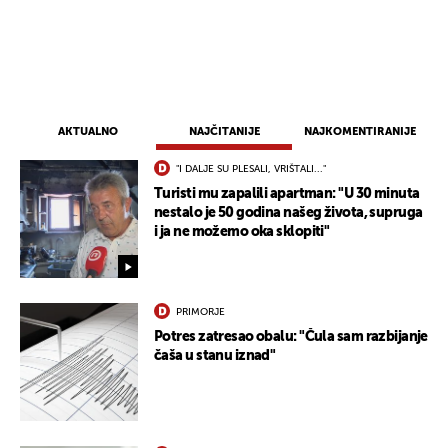
AKTUALNO
NAJČITANIJE
NAJKOMENTIRANIJE
"I DALJE SU PLESALI, VRIŠTALI..."
Turisti mu zapalili apartman: "U 30 minuta
nestalo je 50 godina našeg života, supruga
i ja ne možemo oka sklopiti"
PRIMORJE
Potres zatresao obalu: "Čula sam razbijanje
čaša u stanu iznad"