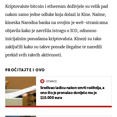
Kriptovalute bitcoin i ethereum doživjele su velik pad
nakon samo jedne odluke koja dolazi iz Kine. Naime,
kineska Narodna banka na svojim je
web
-stranicama
objavila kako je završila istragu o ICO, odnosno
inicijalnim ponudama kriptovaluta. Kinezi su tako
zaključili kako su takve ponude ilegalne te naredili
prekid svih takvih aktivnosti.
PROČITAJTE I OVO
OTKRIĆE
Sređivao ladicu nakon smrti roditelja, a
ono što je pronašao donijelo mu je
110.000 eura