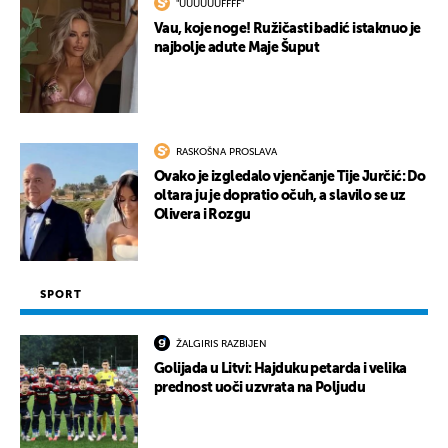
"UUUUUUFFFF"
Vau, koje noge! Ružičasti badić istaknuo je
najbolje adute Maje Šuput
RASKOŠNA PROSLAVA
Ovako je izgledalo vjenčanje Tije Jurčić: Do
oltara ju je dopratio očuh, a slavilo se uz
Olivera i Rozgu
SPORT
ŽALGIRIS RAZBIJEN
Golijada u Litvi: Hajduku petarda i velika
prednost uoči uzvrata na Poljudu