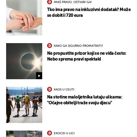
IMAŠ PRAVO, OSTVARI GA!
Tko ima pravo na inkluzivni dodatak? Može
se dobiti i 720 eura
KAKO GA SIGURNO PROMATRATI?
Ne propustite prizor koji se ne viđa često:
Nebo sprema pravi spektakl
KAOS U CEUTI
Na stotine maloljetnika lutaju ulicama:
UKLJUČITE NOTIFIKACIJE
"Očajne obitelji traže svoju djecu"
EKOCID U LICI