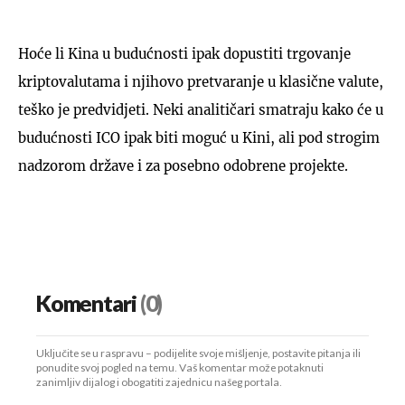
Hoće li Kina u budućnosti ipak dopustiti trgovanje
kriptovalutama i njihovo pretvaranje u klasične valute,
teško je predvidjeti. Neki analitičari smatraju kako će u
budućnosti ICO ipak biti moguć u Kini, ali pod strogim
nadzorom države i za posebno odobrene projekte.
Komentari
(0)
Uključite se u raspravu – podijelite svoje mišljenje, postavite pitanja ili
ponudite svoj pogled na temu. Vaš komentar može potaknuti
zanimljiv dijalog i obogatiti zajednicu našeg portala.