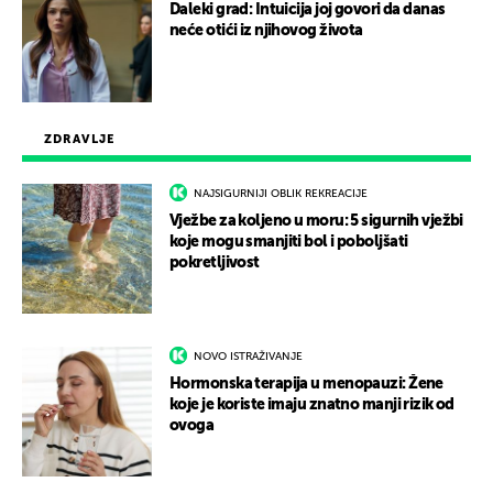
Daleki grad: Intuicija joj govori da danas
neće otići iz njihovog života
ZDRAVLJE
NAJSIGURNIJI OBLIK REKREACIJE
Vježbe za koljeno u moru: 5 sigurnih vježbi
koje mogu smanjiti bol i poboljšati
pokretljivost
NOVO ISTRAŽIVANJE
Hormonska terapija u menopauzi: Žene
koje je koriste imaju znatno manji rizik od
ovoga