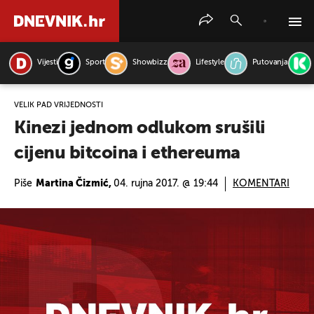
Vijesti
Sport
Showbizz
Lifestyle
Putovanja
PRETRAŽITE VIJESTI
VELIK PAD VRIJEDNOSTI
Kinezi jednom odlukom srušili
cijenu bitcoina i ethereuma
Piše
Martina Čizmić,
04. rujna 2017. @ 19:44
KOMENTARI