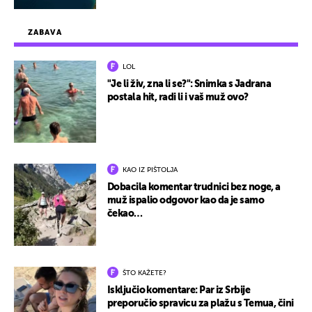
ZABAVA
LOL
"Je li živ, zna li se?": Snimka s Jadrana
postala hit, radi li i vaš muž ovo?
KAO IZ PIŠTOLJA
Dobacila komentar trudnici bez noge, a
muž ispalio odgovor kao da je samo
čekao…
ŠTO KAŽETE?
Isključio komentare: Par iz Srbije
preporučio spravicu za plažu s Temua, čini