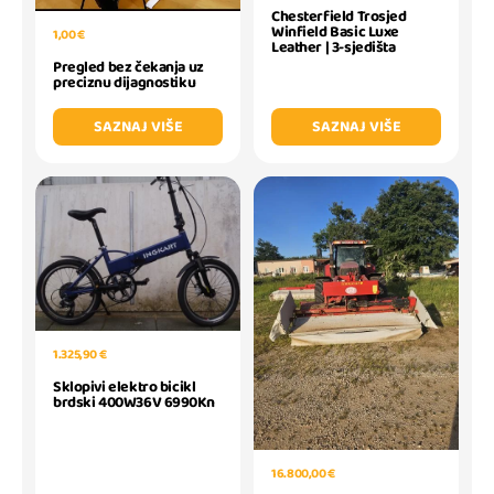
Chesterfield Trosjed
Winfield Basic Luxe
1,00 €
Leather | 3-sjedišta
Pregled bez čekanja uz
preciznu dijagnostiku
SAZNAJ VIŠE
SAZNAJ VIŠE
1.325,90 €
Sklopivi elektro bicikl
brdski 400W36V 6990Kn
16.800,00 €