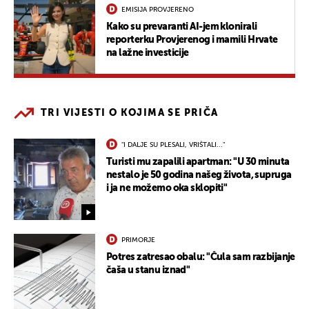
EMISIJA PROVJERENO
Kako su prevaranti AI-jem klonirali
reporterku Provjerenog i mamili Hrvate
na lažne investicije
TRI VIJESTI O KOJIMA SE PRIČA
"I DALJE SU PLESALI, VRIŠTALI..."
Turisti mu zapalili apartman: "U 30 minuta
nestalo je 50 godina našeg života, supruga
i ja ne možemo oka sklopiti"
PRIMORJE
Potres zatresao obalu: "Čula sam razbijanje
čaša u stanu iznad"