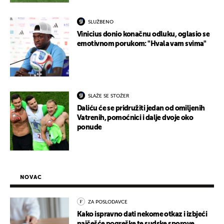
SLUŽBENO
Vinicius donio konačnu odluku, oglasio se
emotivnom porukom: "Hvala vam svima"
SLAŽE SE STOŽER
Daliću će se pridružiti jedan od omiljenih
Vatrenih, pomoćnici i dalje dvoje oko
ponude
NOVAC
ZA POSLODAVCE
Kako ispravno dati nekome otkaz i izbjeći