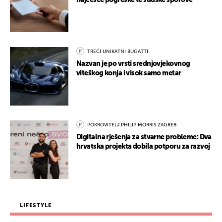
najčešće pogreške te sudske sporove
TREĆI UNIKATNI BUGATTI
Nazvan je po vrsti srednjovjekovnog
viteškog konja i visok samo metar
POKROVITELJ PHILIP MORRIS ZAGREB
Digitalna rješenja za stvarne probleme: Dva
hrvatska projekta dobila potporu za razvoj
LIFESTYLE