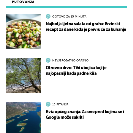
PUTOVANJA
GOTOVO ZA 15 MINUTA
Najbolja ljetna salata od graha: Brzinski
recept za dane kada je prevruće za kuhanje
NEVJEROJATNO OPASNO
Otrovno drvo: Tihi ubojica koji je
najopasniji kada padne kiša
15 PITANJA
Kviz općeg znanja: Za one pred kojima se i
Google može sakriti