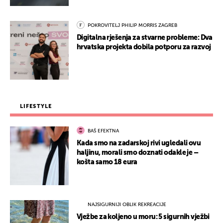
POKROVITELJ PHILIP MORRIS ZAGREB
Digitalna rješenja za stvarne probleme: Dva
hrvatska projekta dobila potporu za razvoj
LIFESTYLE
BAŠ EFEKTNA
Kada smo na zadarskoj rivi ugledali ovu
haljinu, morali smo doznati odakle je –
košta samo 18 eura
NAJSIGURNIJI OBLIK REKREACIJE
Vježbe za koljeno u moru: 5 sigurnih vježbi