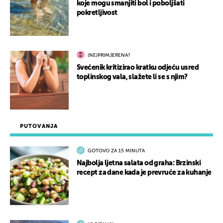
koje mogu smanjiti bol i poboljšati
pokretljivost
(NE)PRIMJERENA?
Svećenik kritizirao kratku odjeću usred
toplinskog vala, slažete li se s njim?
PUTOVANJA
GOTOVO ZA 15 MINUTA
Najbolja ljetna salata od graha: Brzinski
recept za dane kada je prevruće za kuhanje