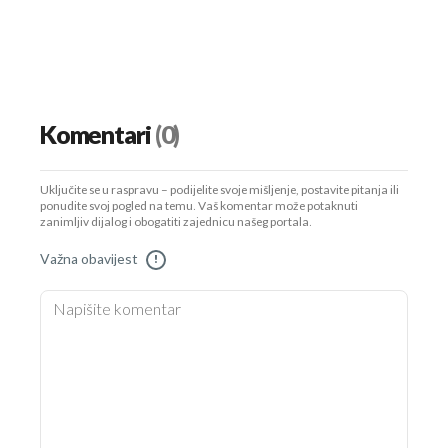
Komentari
(0)
Uključite se u raspravu – podijelite svoje mišljenje, postavite pitanja ili
ponudite svoj pogled na temu. Vaš komentar može potaknuti
zanimljiv dijalog i obogatiti zajednicu našeg portala.
Važna obavijest
!