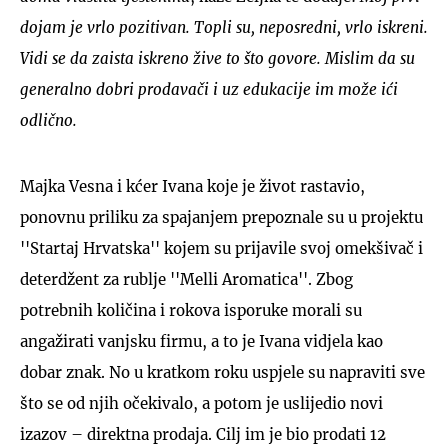
dojam je vrlo pozitivan. Topli su, neposredni, vrlo iskreni.
Vidi se da zaista iskreno žive to što govore. Mislim da su
generalno dobri prodavači i uz edukacije im može ići
odlično.
Majka Vesna i kćer Ivana koje je život rastavio,
ponovnu priliku za spajanjem prepoznale su u projektu
''Startaj Hrvatska'' kojem su prijavile svoj omekšivač i
deterdžent za rublje ''Melli Aromatica''. Zbog
potrebnih količina i rokova isporuke morali su
angažirati vanjsku firmu, a to je Ivana vidjela kao
dobar znak. No u kratkom roku uspjele su napraviti sve
što se od njih očekivalo, a potom je uslijedio novi
izazov – direktna prodaja. Cilj im je bio prodati 12