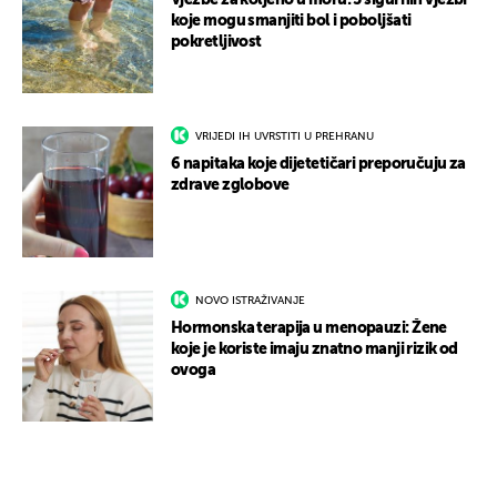
Vježbe za koljeno u moru: 5 sigurnih vježbi
koje mogu smanjiti bol i poboljšati
pokretljivost
VRIJEDI IH UVRSTITI U PREHRANU
6 napitaka koje dijetetičari preporučuju za
zdrave zglobove
NOVO ISTRAŽIVANJE
Hormonska terapija u menopauzi: Žene
koje je koriste imaju znatno manji rizik od
ovoga