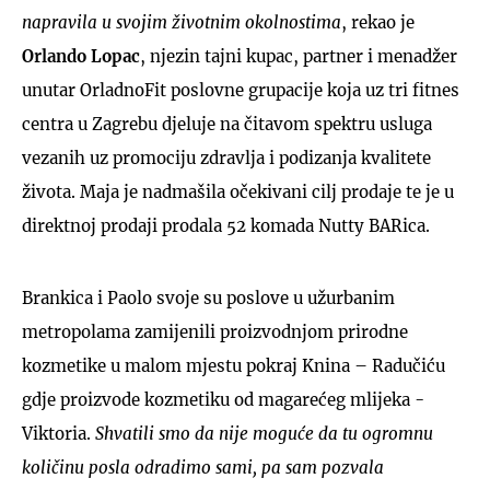
napravila u svojim životnim okolnostima
, rekao je
Orlando Lopac
, njezin tajni kupac, partner i menadžer
unutar OrladnoFit poslovne grupacije koja uz tri fitnes
centra u Zagrebu djeluje na čitavom spektru usluga
vezanih uz promociju zdravlja i podizanja kvalitete
života. Maja je nadmašila očekivani cilj prodaje te je u
direktnoj prodaji prodala 52 komada Nutty BARica.
Brankica i Paolo svoje su poslove u užurbanim
metropolama zamijenili proizvodnjom prirodne
kozmetike u malom mjestu pokraj Knina – Radučiću
gdje proizvode kozmetiku od magarećeg mlijeka -
Viktoria.
Shvatili smo da nije moguće da tu ogromnu
količinu posla odradimo sami, pa sam pozvala