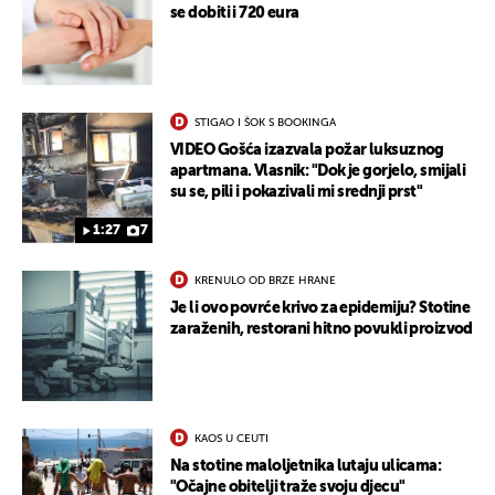
se dobiti i 720 eura
STIGAO I ŠOK S BOOKINGA
VIDEO Gošća izazvala požar luksuznog
apartmana. Vlasnik: "Dok je gorjelo, smijali
su se, pili i pokazivali mi srednji prst"
1:27
7
KRENULO OD BRZE HRANE
Je li ovo povrće krivo za epidemiju? Stotine
zaraženih, restorani hitno povukli proizvod
KAOS U CEUTI
Na stotine maloljetnika lutaju ulicama:
"Očajne obitelji traže svoju djecu"