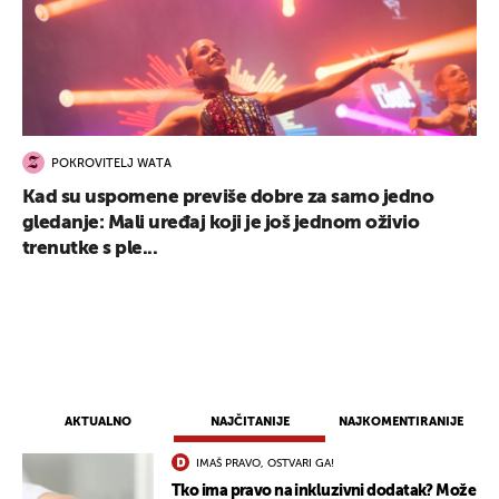
POKROVITELJ WATA
Kad su uspomene previše dobre za samo jedno
gledanje: Mali uređaj koji je još jednom oživio
trenutke s ple...
AKTUALNO
NAJČITANIJE
NAJKOMENTIRANIJE
IMAŠ PRAVO, OSTVARI GA!
Tko ima pravo na inkluzivni dodatak? Može