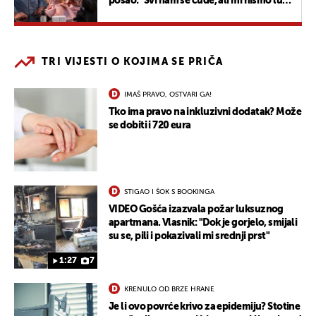
posao: ''Svi nam se čude, ali mi nismo ludi,
baš volimo živjeti na selu''
TRI VIJESTI O KOJIMA SE PRIČA
IMAŠ PRAVO, OSTVARI GA!
Tko ima pravo na inkluzivni dodatak? Može
se dobiti i 720 eura
STIGAO I ŠOK S BOOKINGA
VIDEO Gošća izazvala požar luksuznog
apartmana. Vlasnik: "Dok je gorjelo, smijali
su se, pili i pokazivali mi srednji prst"
1:27
7
KRENULO OD BRZE HRANE
Je li ovo povrće krivo za epidemiju? Stotine