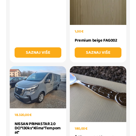
1,00 €
Premium beige FAG002
SAZNAJ VIŠE
SAZNAJ VIŠE
18.320,00 €
NISSAN PRIMASTAR 2.0
DCI*130ks*Klima*Tempom
180,00 €
at*