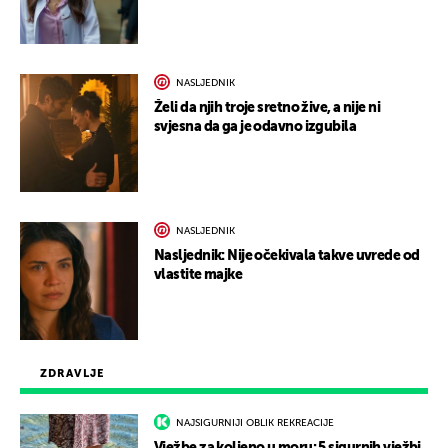
NASLJEDNIK
Želi da njih troje sretno žive, a nije ni
svjesna da ga je odavno izgubila
NASLJEDNIK
Nasljednik: Nije očekivala takve uvrede od
vlastite majke
ZDRAVLJE
NAJSIGURNIJI OBLIK REKREACIJE