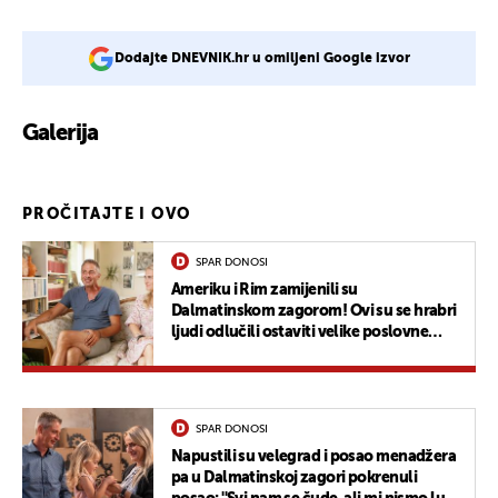
Dodajte DNEVNIK.hr u omiljeni Google izvor
Galerija
3
PROČITAJTE I OVO
SPAR DONOSI
Ameriku i Rim zamijenili su
Dalmatinskom zagorom! Ovi su se hrabri
ljudi odlučili ostaviti velike poslovne
karijere i otišli na selo živjeti vlastiti san
SPAR DONOSI
Napustili su velegrad i posao menadžera
pa u Dalmatinskoj zagori pokrenuli