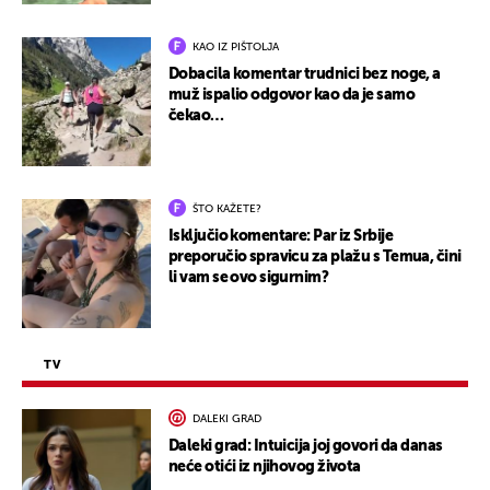
KAO IZ PIŠTOLJA
Dobacila komentar trudnici bez noge, a
muž ispalio odgovor kao da je samo
čekao…
ŠTO KAŽETE?
Isključio komentare: Par iz Srbije
preporučio spravicu za plažu s Temua, čini
li vam se ovo sigurnim?
TV
DALEKI GRAD
Daleki grad: Intuicija joj govori da danas
neće otići iz njihovog života