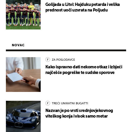
Golijada u Litvi: Hajduku petarda i velika
prednost uoči uzvrata na Poljudu
NOVAC
ZA POSLODAVCE
Kako ispravno dati nekome otkaz i izbjeći
najčešće pogreške te sudske sporove
TREĆI UNIKATNI BUGATTI
Nazvan je po vrsti srednjovjekovnog
viteškog konja i visok samo metar