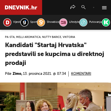
Vijesti
Sport
Showbizz
Lifestyle
Putovanja
PRETRAŽITE VIJESTI
PA-ŠTA, MELLI AROMATICA, NUTTY BARICE, VIKTORIA
Kandidati "Startaj Hrvatska"
predstavili se kupcima u direktnoj
prodaji
Piše
Zimo,
13. prosinca 2021. @ 07:34
KOMENTARI