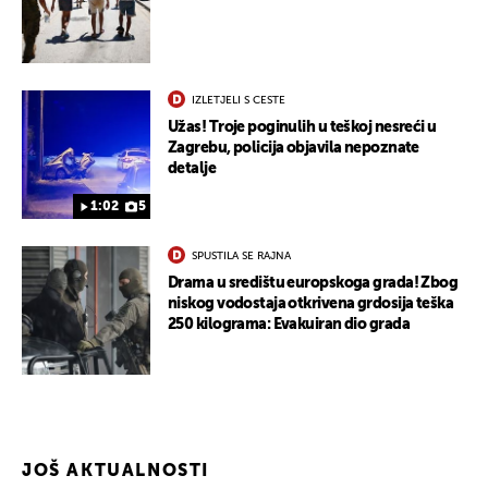
IZLETJELI S CESTE
Užas! Troje poginulih u teškoj nesreći u
Zagrebu, policija objavila nepoznate
detalje
1:02
5
SPUSTILA SE RAJNA
Drama u središtu europskoga grada! Zbog
niskog vodostaja otkrivena grdosija teška
250 kilograma: Evakuiran dio grada
JOŠ AKTUALNOSTI