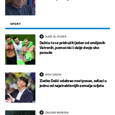
SPORT
SLAŽE SE STOŽER
Daliću će se pridružiti jedan od omiljenih
Vatrenih, pomoćnici i dalje dvoje oko
ponude
NOVI IZAZOV
Zlatko Dalić odabrao novi posao, odlazi u
jednu od najatraktivnijih zemalja svijeta
ŽALGIRIS RAZBIJEN