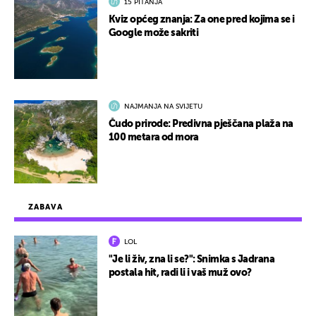
15 PITANJA
Kviz općeg znanja: Za one pred kojima se i
Google može sakriti
NAJMANJA NA SVIJETU
Čudo prirode: Predivna pješčana plaža na
100 metara od mora
ZABAVA
LOL
"Je li živ, zna li se?": Snimka s Jadrana
postala hit, radi li i vaš muž ovo?