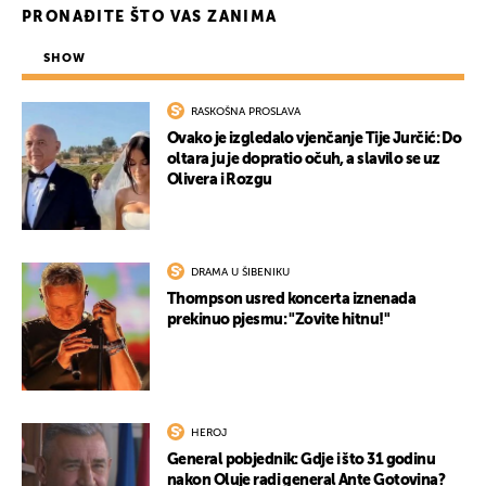
PRONAĐITE ŠTO VAS ZANIMA
SHOW
RASKOŠNA PROSLAVA
Ovako je izgledalo vjenčanje Tije Jurčić: Do
oltara ju je dopratio očuh, a slavilo se uz
Olivera i Rozgu
DRAMA U ŠIBENIKU
Thompson usred koncerta iznenada
prekinuo pjesmu: "Zovite hitnu!"
HEROJ
General pobjednik: Gdje i što 31 godinu
nakon Oluje radi general Ante Gotovina?