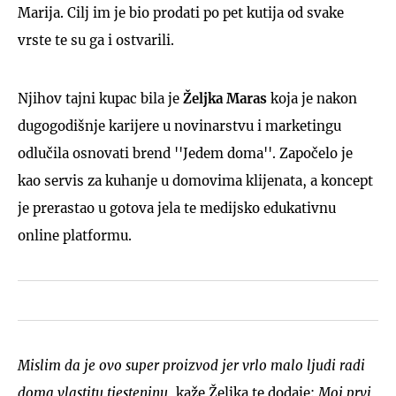
Marija. Cilj im je bio prodati po pet kutija od svake
vrste te su ga i ostvarili.
Njihov tajni kupac bila je
Željka Maras
koja je nakon
dugogodišnje karijere u novinarstvu i marketingu
odlučila osnovati brend ''Jedem doma''. Započelo je
kao servis za kuhanje u domovima klijenata, a koncept
je prerastao u gotova jela te medijsko edukativnu
online platformu.
Mislim da je ovo super proizvod jer vrlo malo ljudi radi
doma vlastitu tjesteninu
, kaže Željka te dodaje:
Moj prvi