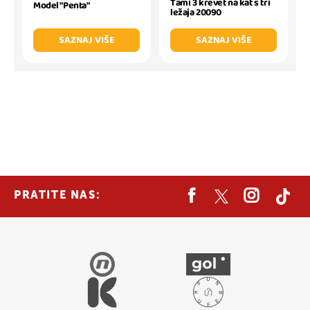
Tami 3 krevet na kat s tri
Model "Penta"
ležaja 20090
SAZNAJ VIŠE
SAZNAJ VIŠE
PRATITE NAS: