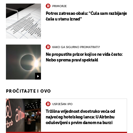
PRIMORJE
Potres zatresao obalu: "Čula sam razbijanje
čaša u stanu iznad"
KAKO GA SIGURNO PROMATRATI?
Ne propustite prizor koji se ne viđa često:
Nebo sprema pravi spektakl
PROČITAJTE I OVO
USPJEŠAN IPO
Tržišna vrijednost dvostruko veća od
najvećeg hotelskog lanca: U Airbnbu
oduševljeni s prvim danom na burzi