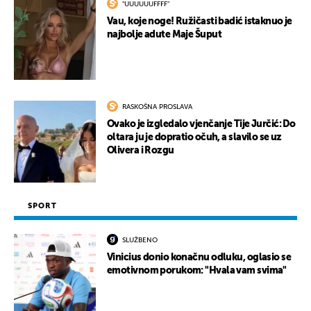
"UUUUUUFFFF"
Vau, koje noge! Ružičasti badić istaknuo je
najbolje adute Maje Šuput
RASKOŠNA PROSLAVA
Ovako je izgledalo vjenčanje Tije Jurčić: Do
oltara ju je dopratio očuh, a slavilo se uz
Olivera i Rozgu
SPORT
SLUŽBENO
Vinicius donio konačnu odluku, oglasio se
emotivnom porukom: "Hvala vam svima"