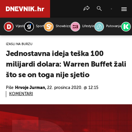
Vijesti
Sport
Showbizz
Lifestyle
Putovanja
PRETRAŽITE VIJESTI
IZAŠLI NA BURZU
Jednostavna ideja teška 100
milijardi dolara: Warren Buffet žali
što se on toga nije sjetio
Piše
Hrvoje Jurman,
22. prosinca 2020. @ 12:15
KOMENTARI