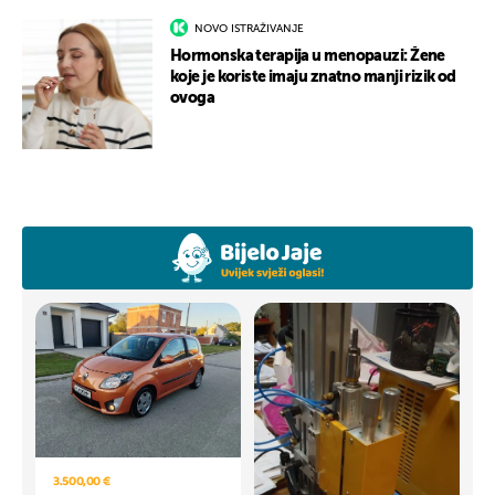
NOVO ISTRAŽIVANJE
Hormonska terapija u menopauzi: Žene
koje je koriste imaju znatno manji rizik od
ovoga
3.500,00 €