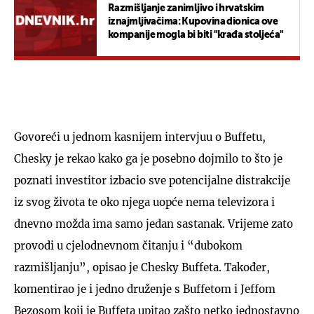
Razmišljanje zanimljivo i hrvatskim
iznajmljivačima: Kupovina dionica ove
kompanije mogla bi biti "krađa stoljeća"
Govoreći u jednom kasnijem intervjuu o Buffetu,
Chesky je rekao kako ga je posebno dojmilo to što je
poznati investitor izbacio sve potencijalne distrakcije
iz svog života te oko njega uopće nema televizora i
dnevno možda ima samo jedan sastanak. Vrijeme zato
provodi u cjelodnevnom čitanju i “dubokom
razmišljanju”, opisao je Chesky Buffeta. Također,
komentirao je i jedno druženje s Buffetom i Jeffom
Bezosom koji je Buffeta upitao zašto netko jednostavno