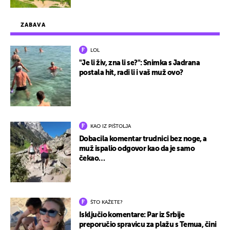
ZABAVA
LOL
"Je li živ, zna li se?": Snimka s Jadrana
postala hit, radi li i vaš muž ovo?
KAO IZ PIŠTOLJA
Dobacila komentar trudnici bez noge, a
muž ispalio odgovor kao da je samo
čekao…
ŠTO KAŽETE?
Isključio komentare: Par iz Srbije
preporučio spravicu za plažu s Temua, čini