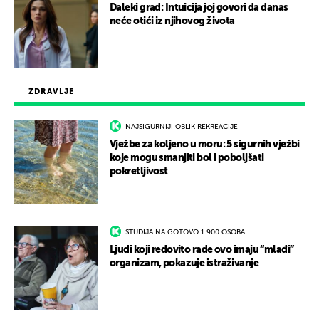
Daleki grad: Intuicija joj govori da danas
neće otići iz njihovog života
ZDRAVLJE
NAJSIGURNIJI OBLIK REKREACIJE
Vježbe za koljeno u moru: 5 sigurnih vježbi
koje mogu smanjiti bol i poboljšati
pokretljivost
STUDIJA NA GOTOVO 1.900 OSOBA
Ljudi koji redovito rade ovo imaju “mlađi”
organizam, pokazuje istraživanje