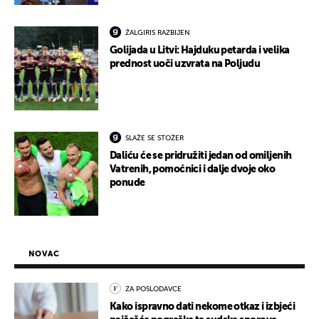
ŽALGIRIS RAZBIJEN
Golijada u Litvi: Hajduku petarda i velika
prednost uoči uzvrata na Poljudu
SLAŽE SE STOŽER
Daliću će se pridružiti jedan od omiljenih
Vatrenih, pomoćnici i dalje dvoje oko
ponude
NOVAC
ZA POSLODAVCE
Kako ispravno dati nekome otkaz i izbjeći