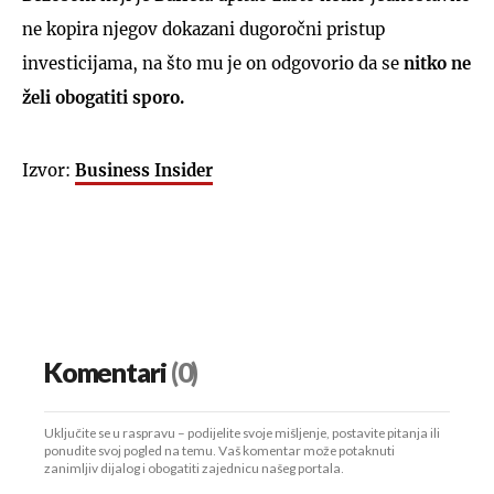
ne kopira njegov dokazani dugoročni pristup
investicijama, na što mu je on odgovorio da se
nitko ne
želi obogatiti sporo.
Izvor:
Business Insider
Komentari
(0)
Uključite se u raspravu – podijelite svoje mišljenje, postavite pitanja ili
ponudite svoj pogled na temu. Vaš komentar može potaknuti
zanimljiv dijalog i obogatiti zajednicu našeg portala.