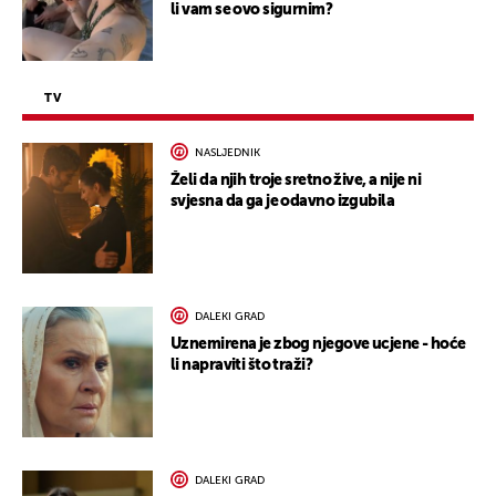
li vam se ovo sigurnim?
TV
NASLJEDNIK
Želi da njih troje sretno žive, a nije ni
svjesna da ga je odavno izgubila
DALEKI GRAD
Uznemirena je zbog njegove ucjene - hoće
li napraviti što traži?
DALEKI GRAD