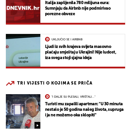
Italija zaplijenila 780 milijuna eura:
Sumnjaju da Airbnb nije podmirivao
porezne obveze
UKLJUČIO SE I AIRBNB
Ljudi iz svih krajeva svijeta masovno
plaćaju smještaj u Ukrajini! Nije ludost,
iza svega stoji sjajna ideja
TRI VIJESTI O KOJIMA SE PRIČA
"I DALJE SU PLESALI, VRIŠTALI..."
Turisti mu zapalili apartman: "U 30 minuta
nestalo je 50 godina našeg života, supruga
i ja ne možemo oka sklopiti"