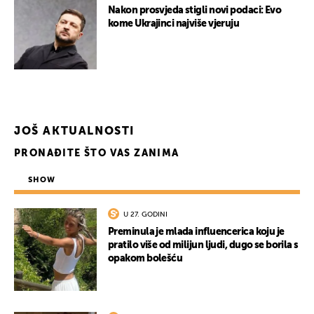
Nakon prosvjeda stigli novi podaci: Evo
kome Ukrajinci najviše vjeruju
JOŠ AKTUALNOSTI
PRONAĐITE ŠTO VAS ZANIMA
SHOW
U 27. GODINI
Preminula je mlada influencerica koju je
pratilo više od milijun ljudi, dugo se borila s
opakom bolešću