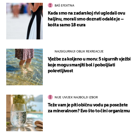
BAŠ EFEKTNA
Kada smo na zadarskoj rivi ugledali ovu
haljinu, morali smo doznati odakle je –
košta samo 18 eura
NAJSIGURNIJI OBLIK REKREACIJE
Vježbe za koljeno u moru: 5 sigurnih vježbi
koje mogu smanjiti bol i poboljšati
pokretljivost
NIJE UVIJEK NAJBOLJI IZBOR
Teže vam je piti običnu vodu pa posežete
za mineralnom? Evo što to čini organizmu