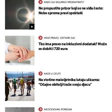
KAKO GA SIGURNO PROMATRATI?
Ne propustite prizor koji se ne viđa često:
Nebo sprema pravi spektakl
UKLJUČITE NOTIFIKACIJE
IMAŠ PRAVO, OSTVARI GA!
Tko ima pravo na inkluzivni dodatak? Može
se dobiti i 720 eura
KAOS U CEUTI
Na stotine maloljetnika lutaju ulicama:
"Očajne obitelji traže svoju djecu"
NEOČEKIVAN POREDAK