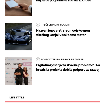
najčešće pogreške te sudske sporove
TREĆI UNIKATNI BUGATTI
Nazvan je po vrsti srednjovjekovnog
viteškog konja i visok samo metar
POKROVITELJ PHILIP MORRIS ZAGREB
Digitalna rješenja za stvarne probleme: Dva
hrvatska projekta dobila potporu za razvoj
LIFESTYLE