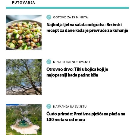
PUTOVANJA
GOTOVO ZA 15 MINUTA
Najbolja ljetna salata od graha: Brzinski
recept za dane kada je prevruće za kuhanje
NEVJEROJATNO OPASNO
Otrovno drvo: Tihi ubojica koji je
najopasniji kada padne kiša
NAJMANJA NA SVIJETU
Čudo prirode: Predivna pješčana plaža na
100 metara od mora