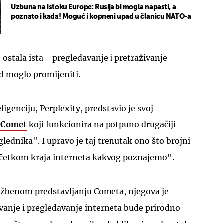
Uzbuna na istoku Europe: Rusija bi mogla napasti, a
poznato i kada! Moguć i kopneni upad u članicu NATO-a
e ostala ista - pregledavanje i pretraživanje
sad moglo promijeniti.
igenciju, Perplexity, predstavio je svoj
k Comet
koji funkcionira na potpuno drugačiji
glednika". I upravo je taj trenutak ono što brojni
početkom kraja interneta kakvog poznajemo".
lužbenom predstavljanju Cometa, njegova je
ivanje i pregledavanje interneta bude prirodno