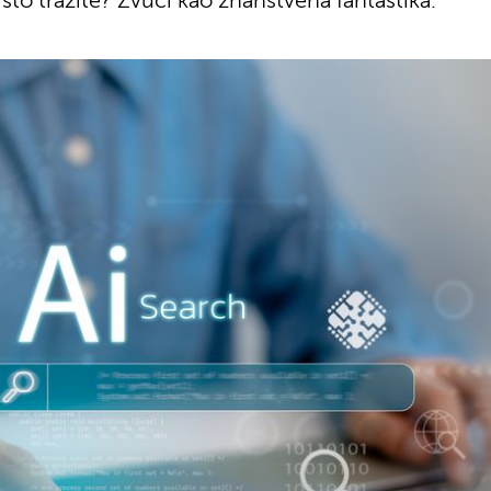
što tražite? Zvuči kao znanstvena fantastika.