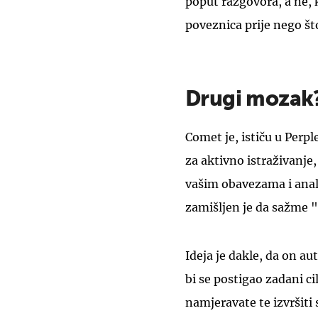
poput razgovora, a ne, 
poveznica prije nego št
Drugi mozak
Comet je, ističu u Perp
za aktivno istraživanje
vašim obavezama i anali
zamišljen je da sažme "
Ideja je dakle, da on a
bi se postigao zadani cil
namjeravate te izvršiti 