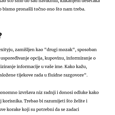
kao što smo do sad naviknuli, klikanjem desetaka
o bismo pronašli točno ono što nam treba.
?
UKLJUČITE NOTIFIKACIJE
lexityju, zamišljen kao "drugi mozak", sposoban
, uspoređivanje opcija, kupovinu, informiranje o
ziranje informacije u vaše ime. Kako kažu,
složene tijekove rada u fluidne razgovore".
utonomno izvršava niz radnji i donosi odluke kako
j korisnika. Trebao bi razumijeti što želite i
sve korake koji su potrebni da se zadaci