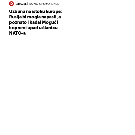
OBAVJEŠTAJNO UPOZORENJE
Uzbuna na istoku Europe:
Rusija bi mogla napasti, a
poznato i kada! Moguć i
kopneni upad u članicu
NATO-a