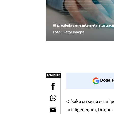
AI pregledavanje interneta, ilustraci
Foto: Getty Images
PODIJELITE
Dodajt
Otkako su se na sceni p
inteligencijom, brojne 