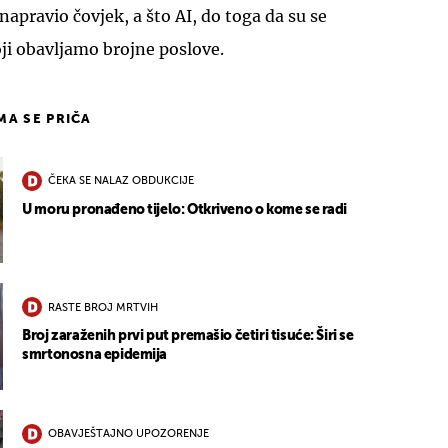
 napravio čovjek, a što AI, do toga da su se
oji obavljamo brojne poslove.
IMA SE PRIČA
ČEKA SE NALAZ OBDUKCIJE
U moru pronađeno tijelo: Otkriveno o kome se radi
RASTE BROJ MRTVIH
Broj zaraženih prvi put premašio četiri tisuće: Širi se
smrtonosna epidemija
OBAVJEŠTAJNO UPOZORENJE