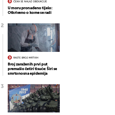
ČEKA SE NALAZ OBDUKCIJE
U moru pronađeno tijelo:
Otkriveno o kome se radi
RASTE BROJ MRTVIH
Broj zaraženih prvi put
premašio četiri tisuće: Širi se
smrtonosna epidemija