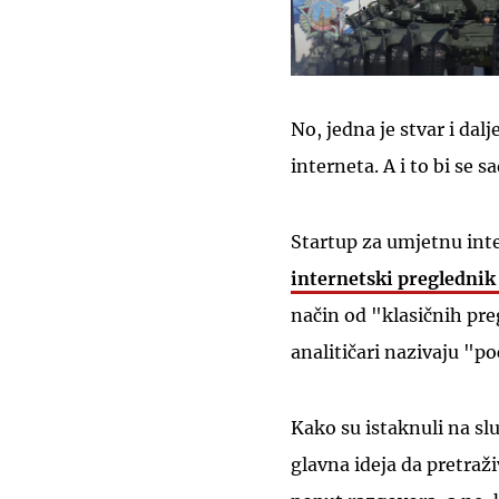
No, jedna je stvar i dalj
interneta. A i to bi se 
Startup za umjetnu intel
internetski pregledni
način od "klasičnih pre
analitičari nazivaju "
Kako su istaknuli na s
glavna ideja da pretraž