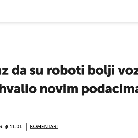
E VIJESTI
z da su roboti bolji voz
valio novim podacima
3. @ 11:01
KOMENTARI