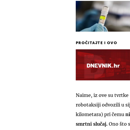
PROČITAJTE I OVO
Naime, iz ove su tvrtke 
robotaksiji odvozili u si
kilometara) pri čemu
ni
smrtni slučaj.
Ono što s