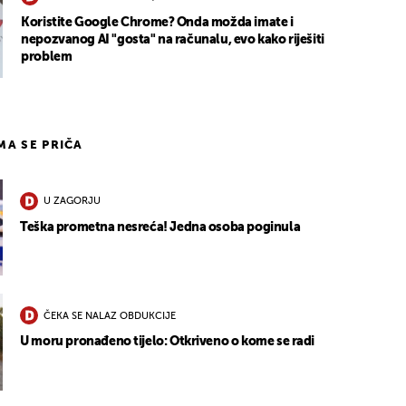
Koristite Google Chrome? Onda možda imate i
nepozvanog AI "gosta" na računalu, evo kako riješiti
problem
IMA SE PRIČA
U ZAGORJU
Teška prometna nesreća! Jedna osoba poginula
ČEKA SE NALAZ OBDUKCIJE
U moru pronađeno tijelo: Otkriveno o kome se radi