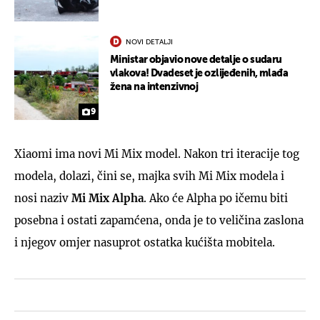
NOVI DETALJI
Ministar objavio nove detalje o sudaru
vlakova! Dvadeset je ozlijeđenih, mlađa
žena na intenzivnoj
9
Xiaomi ima novi Mi Mix model. Nakon tri iteracije tog
modela, dolazi, čini se, majka svih Mi Mix modela i
nosi naziv
Mi Mix Alpha
. Ako će Alpha po ičemu biti
posebna i ostati zapamćena, onda je to veličina zaslona
i njegov omjer nasuprot ostatka kućišta mobitela.