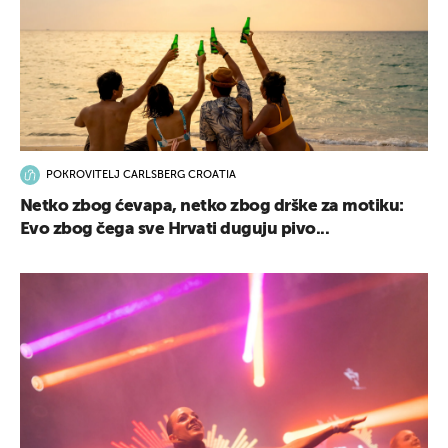
POKROVITELJ CARLSBERG CROATIA
Netko zbog ćevapa, netko zbog drške za motiku:
Evo zbog čega sve Hrvati duguju pivo...