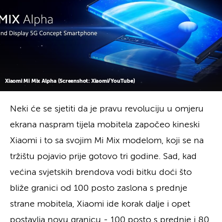
Xiaomi Mi Mix Alpha (Screenshot: Xiaomi/YouTube)
Neki će se sjetiti da je pravu revoluciju u omjeru
ekrana naspram tijela mobitela započeo kineski
Xiaomi i to sa svojim Mi Mix modelom, koji se na
tržištu pojavio prije gotovo tri godine. Sad, kad
većina svjetskih brendova vodi bitku doći što
bliže granici od 100 posto zaslona s prednje
strane mobitela, Xiaomi ide korak dalje i opet
postavlja novu granicu - 100 posto s prednje i 80