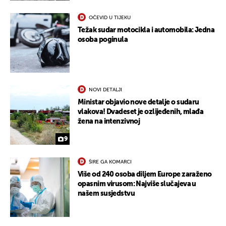
OČEVID U TIJEKU
Težak sudar motocikla i automobila: Jedna
osoba poginula
NOVI DETALJI
Ministar objavio nove detalje o sudaru
vlakova! Dvadeset je ozlijeđenih, mlađa
žena na intenzivnoj
9
ŠIRE GA KOMARCI
Više od 240 osoba diljem Europe zaraženo
opasnim virusom: Najviše slučajeva u
našem susjedstvu