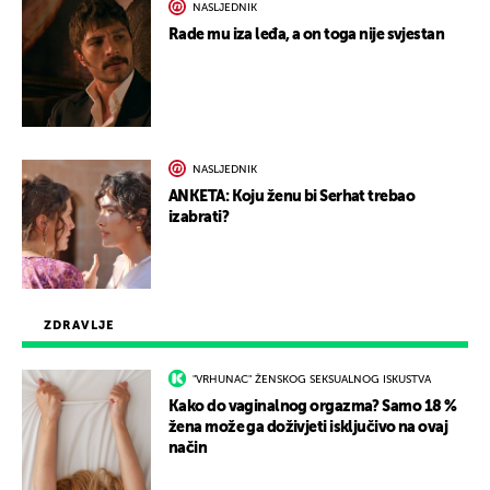
NASLJEDNIK
Rade mu iza leđa, a on toga nije svjestan
NASLJEDNIK
ANKETA: Koju ženu bi Serhat trebao
izabrati?
ZDRAVLJE
"VRHUNAC" ŽENSKOG SEKSUALNOG ISKUSTVA
Kako do vaginalnog orgazma? Samo 18 %
žena može ga doživjeti isključivo na ovaj
način