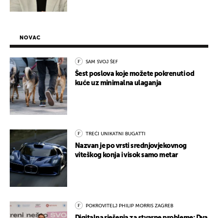
NOVAC
SAM SVOJ ŠEF
Šest poslova koje možete pokrenuti od
kuće uz minimalna ulaganja
TREĆI UNIKATNI BUGATTI
Nazvan je po vrsti srednjovjekovnog
viteškog konja i visok samo metar
POKROVITELJ PHILIP MORRIS ZAGREB