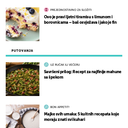
PREJEDNOSTAVNO ZA SLOŽITI
Ovo je pravi ljetni tiramisu s limunom i
borovnicama – baš osvježava i jako je fin
PUTOVANJA
UZ RUČAK ILI VEČERU
Savršeni prilog: Recept za najfinije mahune
sa špekom
BON APPETIT!
Majke svih umaka: 5 kultnih recepata koje
moraju znati svi kuhari