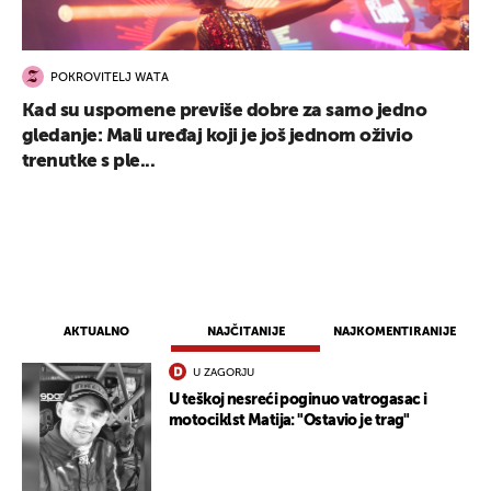
POKROVITELJ WATA
Kad su uspomene previše dobre za samo jedno
gledanje: Mali uređaj koji je još jednom oživio
trenutke s ple...
AKTUALNO
NAJČITANIJE
NAJKOMENTIRANIJE
U ZAGORJU
U teškoj nesreći poginuo vatrogasac i
UKLJUČITE NOTIFIKACIJE
motociklst Matija: "Ostavio je trag"