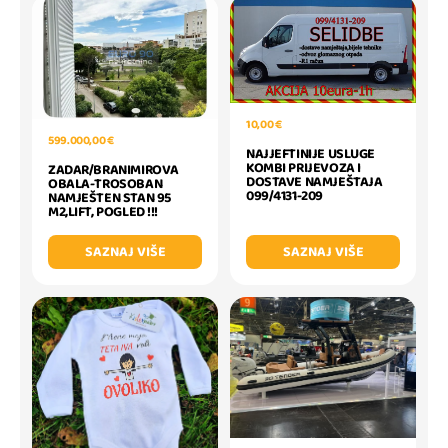
10,00 €
599.000,00 €
NAJJEFTINIJE USLUGE
KOMBI PRIJEVOZA I
ZADAR/BRANIMIROVA
DOSTAVE NAMJEŠTAJA
OBALA-TROSOBAN
099/4131-209
NAMJEŠTEN STAN 95
M2,LIFT, POGLED !!!
SAZNAJ VIŠE
SAZNAJ VIŠE