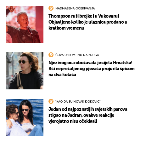
NADMAŠENA OČEKIVANJA
Thompson ruši brojke i u Vukovaru!
Objavljeno koliko je ulaznica prodano u
kratkom vremenu
ČUVA USPOMENU NA NJEGA
Njezinog oca obožavala je cijela Hrvatska!
Kći neprežaljenog pjevača projurila špicom
na dva kotača
"KAO DA SU NOVAK ĐOKOVIĆ"
Jedan od najpoznatijih svjetskih parova
stigao na Jadran, ovakve reakcije
vjerojatno nisu očekivali