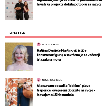
Digitalna rješenja za stvarne probleme: Dva
hrvatska projekta dobila potporu za razvoj
LIFESTYLE
POPUT SIRENE
Haljina Danijele Martinović ističe
ženstvenu figuru, a savršena je za večernji
izlazak na moru
NOVE KOLEKCIJE
Ako su vam dosadile “obične” plave
traperice, ove jeseni dolazite na svoje -
izdvajamo 15 hit modela