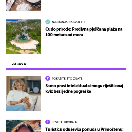
NAJMANJA NA SVIJETU
Čudo prirode: Predivna pješčana plaža na
100 metara od mora
ZABAVA
POKAŽITE ŠTO ZNATE!
Samo pravi intelektualci mogu riješiti ovaj
kviz bez ijedne pogreške
JESTE LI PROBALI?
Turisticu oduševila ponuda u Primoštenu: