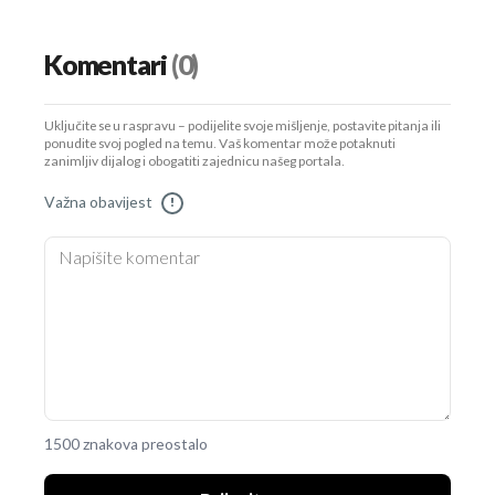
Komentari
(0)
Uključite se u raspravu – podijelite svoje mišljenje, postavite pitanja ili
ponudite svoj pogled na temu. Vaš komentar može potaknuti
zanimljiv dijalog i obogatiti zajednicu našeg portala.
Važna obavijest
!
1500 znakova preostalo