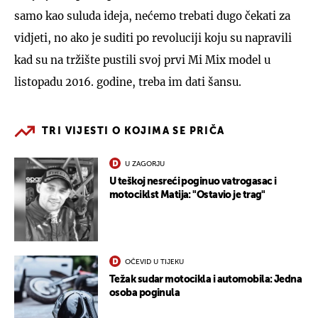
samo kao suluda ideja, nećemo trebati dugo čekati za
vidjeti, no ako je suditi po revoluciji koju su napravili
kad su na tržište pustili svoj prvi Mi Mix model u
listopadu 2016. godine, treba im dati šansu.
TRI VIJESTI O KOJIMA SE PRIČA
U ZAGORJU
U teškoj nesreći poginuo vatrogasac i
motociklst Matija: "Ostavio je trag"
OČEVID U TIJEKU
Težak sudar motocikla i automobila: Jedna
osoba poginula