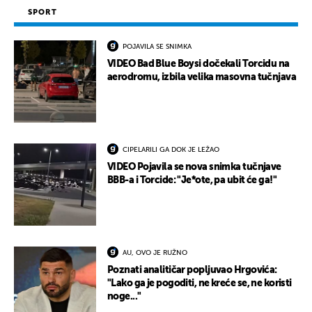
SPORT
POJAVILA SE SNIMKA
VIDEO Bad Blue Boysi dočekali Torcidu na
aerodromu, izbila velika masovna tučnjava
CIPELARILI GA DOK JE LEŽAO
VIDEO Pojavila se nova snimka tučnjave
BBB-a i Torcide: "Je*ote, pa ubit će ga!"
AU, OVO JE RUŽNO
Poznati analitičar popljuvao Hrgovića:
"Lako ga je pogoditi, ne kreće se, ne koristi
noge..."