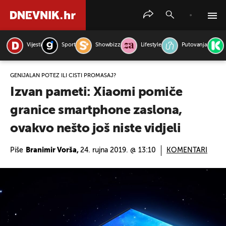
Vijesti
Sport
Showbizz
Lifestyle
Putovanja
PRETRAŽITE VIJESTI
GENIJALAN POTEZ ILI ČISTI PROMAŠAJ?
Izvan pameti: Xiaomi pomiče
granice smartphone zaslona,
ovakvo nešto još niste vidjeli
Piše
Branimir Vorša,
24. rujna 2019. @ 13:10
KOMENTARI