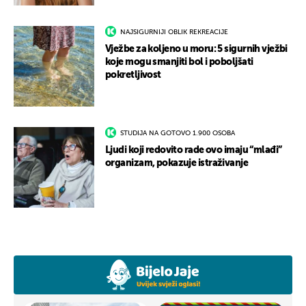
NAJSIGURNIJI OBLIK REKREACIJE
Vježbe za koljeno u moru: 5 sigurnih vježbi
koje mogu smanjiti bol i poboljšati
pokretljivost
STUDIJA NA GOTOVO 1.900 OSOBA
Ljudi koji redovito rade ovo imaju “mlađi”
organizam, pokazuje istraživanje