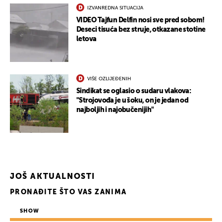
IZVANREDNA SITUACIJA
VIDEO Tajfun Delfin nosi sve pred sobom!
Deseci tisuća bez struje, otkazane stotine
letova
VIŠE OZLIJEĐENIH
Sindikat se oglasio o sudaru vlakova:
"Strojovođa je u šoku, on je jedan od
najboljih i najobučenijih"
JOŠ AKTUALNOSTI
PRONAĐITE ŠTO VAS ZANIMA
SHOW