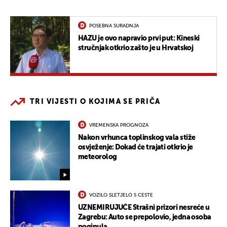
POSEBNA SURADNJA
HAZU je ovo napravio prvi put: Kineski
stručnjak otkrio zašto je u Hrvatskoj
TRI VIJESTI O KOJIMA SE PRIČA
VREMENSKA PROGNOZA
Nakon vrhunca toplinskog vala stiže
osvježenje: Dokad će trajati otkrio je
meteorolog
VOZILO SLETJELO S CESTE
UZNEMIRUJUĆE Strašni prizori nesreće u
Zagrebu: Auto se prepolovio, jedna osoba
poginula