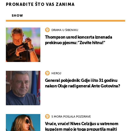
PRONAĐITE ŠTO VAS ZANIMA
SHOW
DRAMA U ŠIBENIKU
Thompson usred koncerta iznenada
prekinuo pjesmu: "Zovite hitnu!"
HEROJ
General pobjednik: Gdje i što 31 godinu
nakon Oluje radi general Ante Gotovina?
S MORA POSLALA POZDRAVE
Vruće, vruće! Nives Celzijus u vatrenom
kupaćem malo je toga prepustila mašti