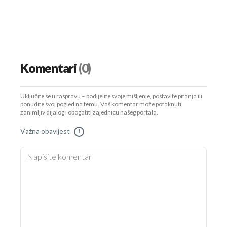
Komentari
(0)
Uključite se u raspravu – podijelite svoje mišljenje, postavite pitanja ili
ponudite svoj pogled na temu. Vaš komentar može potaknuti
zanimljiv dijalog i obogatiti zajednicu našeg portala.
Važna obavijest
!