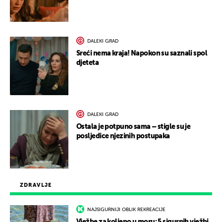
DALEKI GRAD
Sreći nema kraja! Napokon su saznali spol
djeteta
DALEKI GRAD
Ostala je potpuno sama – stigle su je
posljedice njezinih postupaka
ZDRAVLJE
NAJSIGURNIJI OBLIK REKREACIJE