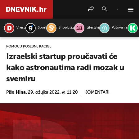
Vijesti
Sport
Showbizz
Lifestyle
Putovanja
PRETRAŽITE VIJESTI
POMOĆU POSEBNE KACIGE
Izraelski startup proučavati će
kako astronautima radi mozak u
svemiru
Piše
Hina,
29. ožujka 2022. @ 11:20
KOMENTARI