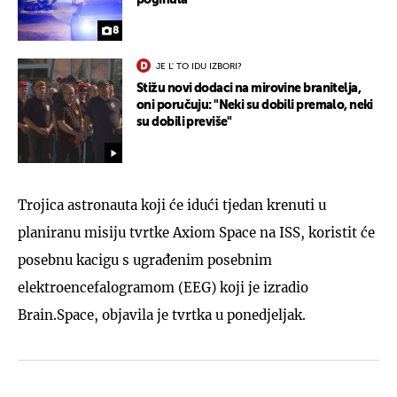
8
JE L' TO IDU IZBORI?
Stižu novi dodaci na mirovine branitelja,
oni poručuju: "Neki su dobili premalo, neki
su dobili previše"
Trojica astronauta koji će idući tjedan krenuti u
planiranu misiju tvrtke Axiom Space na ISS, koristit će
posebnu kacigu s ugrađenim posebnim
elektroencefalogramom (EEG) koji je izradio
Brain.Space, objavila je tvrtka u ponedjeljak.