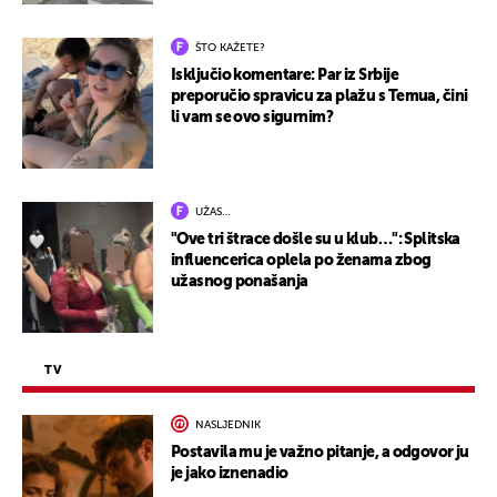
ŠTO KAŽETE?
Isključio komentare: Par iz Srbije
preporučio spravicu za plažu s Temua, čini
li vam se ovo sigurnim?
UŽAS…
"Ove tri štrace došle su u klub…": Splitska
influencerica oplela po ženama zbog
užasnog ponašanja
TV
NASLJEDNIK
Postavila mu je važno pitanje, a odgovor ju
je jako iznenadio