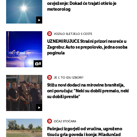
osvježenje: Dokad će trajati otkrio je
meteorolog
VOZILO SLETJELO S CESTE
UZNEMIRUJUĆE Strašni prizori nesreće u
Zagrebu: Auto se prepolovio, jedna osoba
poginula
8
JE L' TO IDU IZBORI?
Stižu novi dodaci na mirovine branitelja,
oni poručuju: "Neki su dobili premalo, neki
su dobili previše"
OČAJ STOČARA
Pašnjaci izgorjeli od vrućina, ugroženo
tisuću grla goveda i konja: Mladunčad