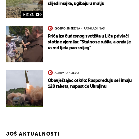
slijedi majke, ugibaju u mulju
2:21
6
GOSPO SNJEŽNA - RASHLADI NAS
Priča iza čudesnog svetišta u Liču privlači
stotine vjernika: "Stalno se rušila, a onda je
usred ljeta pao snijeg"
ALARM U KIJEVU
Obavještajac otkrio: Raspoređuju se i imaju
120 raketa, napast će Ukrajinu
JOŠ AKTUALNOSTI