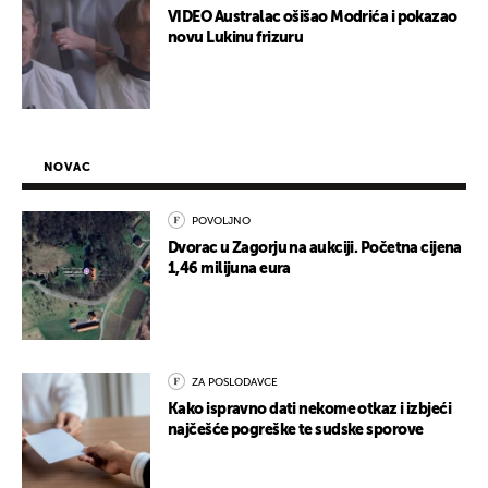
VIDEO Australac ošišao Modrića i pokazao
novu Lukinu frizuru
NOVAC
POVOLJNO
Dvorac u Zagorju na aukciji. Početna cijena
1,46 milijuna eura
ZA POSLODAVCE
Kako ispravno dati nekome otkaz i izbjeći
najčešće pogreške te sudske sporove