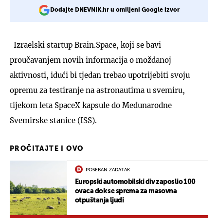
Dodajte DNEVNIK.hr u omiljeni Google izvor
Izraelski startup Brain.Space, koji se bavi
proučavanjem novih informacija o moždanoj
aktivnosti, idući bi tjedan trebao upotrijebiti svoju
opremu za testiranje na astronautima u svemiru,
tijekom leta SpaceX kapsule do Međunarodne
Svemirske stanice (ISS).
PROČITAJTE I OVO
POSEBAN ZADATAK
Europski automobilski div zaposlio 100
ovaca dok se sprema za masovna
otpuštanja ljudi