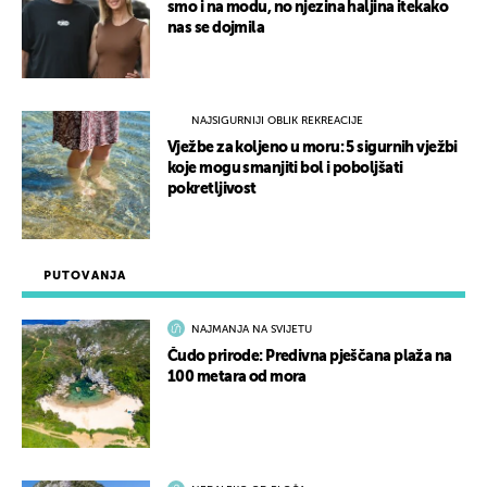
smo i na modu, no njezina haljina itekako
nas se dojmila
NAJSIGURNIJI OBLIK REKREACIJE
Vježbe za koljeno u moru: 5 sigurnih vježbi
koje mogu smanjiti bol i poboljšati
pokretljivost
PUTOVANJA
NAJMANJA NA SVIJETU
Čudo prirode: Predivna pješčana plaža na
100 metara od mora