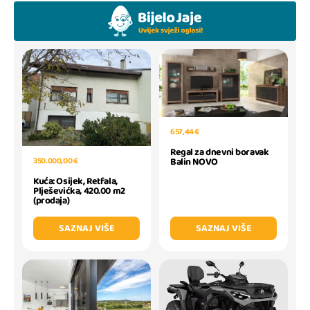
657,44 €
Regal za dnevni boravak
350.000,00 €
Balin NOVO
Kuća: Osijek, Retfala,
Plješevićka, 420.00 m2
(prodaja)
SAZNAJ VIŠE
SAZNAJ VIŠE