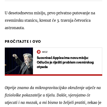
U desetodnevnu misiju, prvo privatno putovanje na
svemirsku stanicu, krenut će 3. travnja četvorica
astronauta.
PROČITAJTE I OVO
WOZ
Suosnivač Applea ima novu misiju:
Odlučio je riješiti problem svemirskog
otpada
Otprije znamo da mikrogravitacijsko okruženje utječe na
fiziološke pokazatelje u tijelu. Dakle, vjerojatno će
utjecati i na mozak, a mi bismo to željeli pratiti
, rekao je