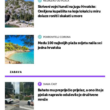
NEDALEKO OD PLOČA
Skriveni vojni tuneli na jugu Hrvatske:
Omiljena kupališta na koja lokalci u miru
dolaze roniti i skakati u more
POKROVITELJ CORONA
Među 100 najboljih plaža svijeta našla se i
jedna hrvatska
ZABAVA
SVAKA ČAST
Bahato mu prepriječio prijelaz, a ono što je
pješak napravio oduševilo je društvene
mreže