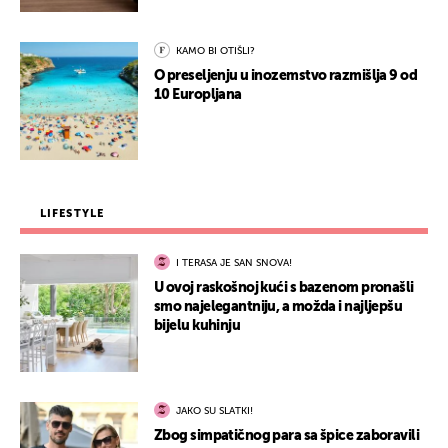
KAMO BI OTIŠLI?
O preseljenju u inozemstvo razmišlja 9 od
10 Europljana
LIFESTYLE
I TERASA JE SAN SNOVA!
U ovoj raskošnoj kući s bazenom pronašli
smo najelegantniju, a možda i najljepšu
bijelu kuhinju
JAKO SU SLATKI!
Zbog simpatičnog para sa špice zaboravili