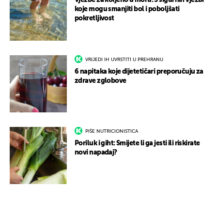
Vježbe za koljeno u moru: 5 sigurnih vježbi
koje mogu smanjiti bol i poboljšati
pokretljivost
VRIJEDI IH UVRSTITI U PREHRANU
6 napitaka koje dijetetičari preporučuju za
zdrave zglobove
PIŠE NUTRICIONISTICA
Poriluk i giht: Smijete li ga jesti ili riskirate
novi napadaj?