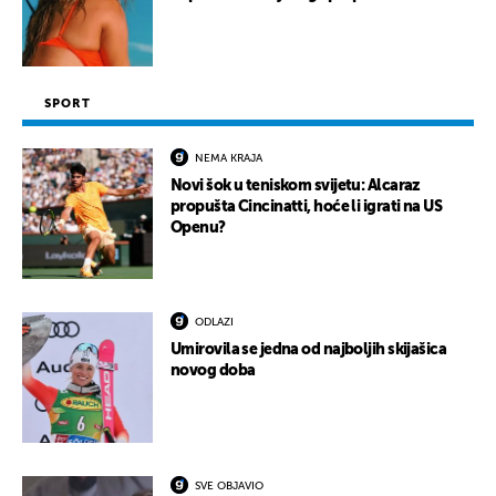
SPORT
NEMA KRAJA
Novi šok u teniskom svijetu: Alcaraz
propušta Cincinatti, hoće li igrati na US
Openu?
ODLAZI
Umirovila se jedna od najboljih skijašica
novog doba
SVE OBJAVIO