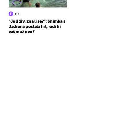
LOL
"Je li živ, zna li se?": Snimka s
Jadrana postala hit, radi li i
vaš muž ovo?