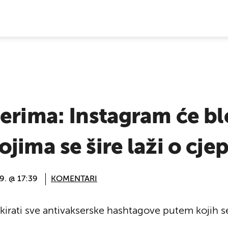
E VIJESTI
erima: Instagram će bl
jima se šire laži o cje
19. @ 17:39
KOMENTARI
okirati sve antivakserske hashtagove putem kojih s