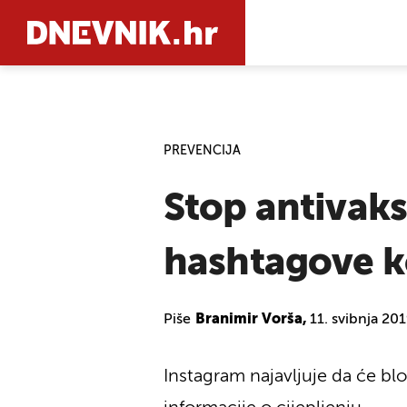
PRETRAŽIT
PREVENCIJA
Stop antivaks
hashtagove ko
Piše
Branimir Vorša,
11. svibnja 20
Instagram najavljuje da će bl