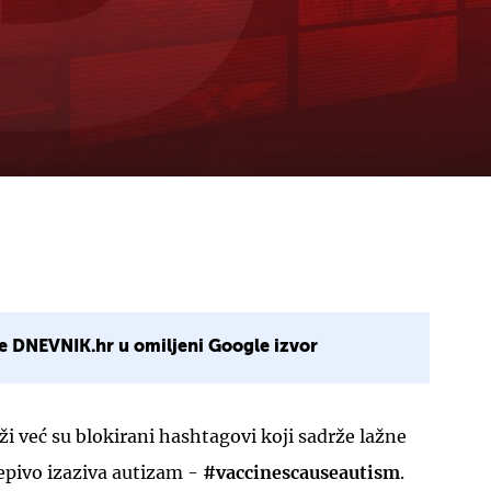
e DNEVNIK.hr u omiljeni Google izvor
i već su blokirani hashtagovi koji sadrže lažne
epivo izaziva autizam -
#vaccinescauseautism
.