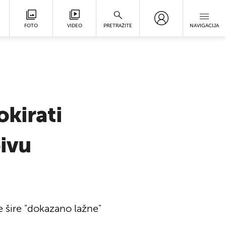
FOTO
VIDEO
PRETRAŽITE
NAVIGACIJA
okirati
pivu
e šire "dokazano lažne"