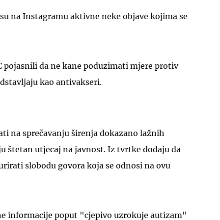
 su na Instagramu aktivne neke objave kojima se
 pojasnili da ne kane poduzimati mjere protiv
edstavljaju kao antivakseri.
UKLJUČITE NOTIFIKACIJE
ati na sprečavanju širenja dokazano lažnih
u štetan utjecaj na javnost. Iz tvrtke dodaju da
rirati slobodu govora koja se odnosi na ovu
ne informacije poput "cjepivo uzrokuje autizam"