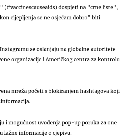
S" (#vaccinescauseaids) dospjeti na "crne liste",
kon cijepljenja se ne osjećam dobro" biti
u Instagramu se oslanjaju na globalne autoritete
vene organizacije i Američkog centra za kontrolu
vena mreža početi s blokiranjem hashtagova koji
zinformacija.
ju i mogućnost uvođenja pop-up poruka za one
u lažne informacije o cjepivu.