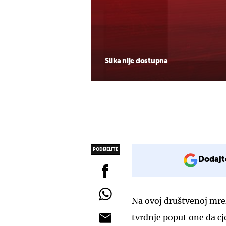
Slika nije dostupna
PODIJELITE
Dodajt
Na ovoj društvenoj mrež
tvrdnje poput one da cj