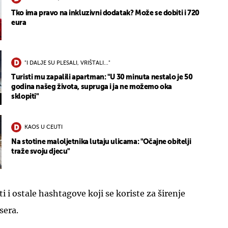
Tko ima pravo na inkluzivni dodatak? Može se dobiti i 720
eura
"I DALJE SU PLESALI, VRIŠTALI..."
Turisti mu zapalili apartman: "U 30 minuta nestalo je 50
godina našeg života, supruga i ja ne možemo oka
sklopiti"
KAOS U CEUTI
Na stotine maloljetnika lutaju ulicama: "Očajne obitelji
traže svoju djecu"
ti i ostale hashtagove koji se koriste za širenje
sera.