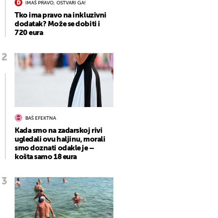
IMAŠ PRAVO, OSTVARI GA!
Tko ima pravo na inkluzivni
dodatak? Može se dobiti i
720 eura
BAŠ EFEKTNA
Kada smo na zadarskoj rivi
ugledali ovu haljinu, morali
smo doznati odakle je –
košta samo 18 eura