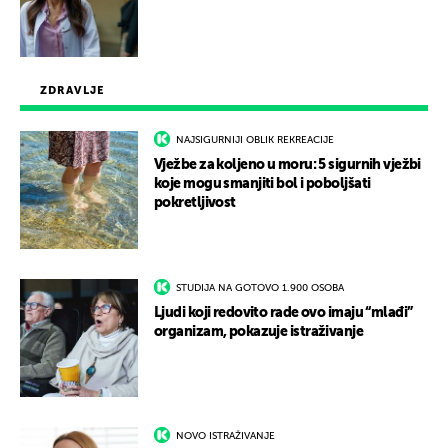
ZDRAVLJE
NAJSIGURNIJI OBLIK REKREACIJE
Vježbe za koljeno u moru: 5 sigurnih vježbi
koje mogu smanjiti bol i poboljšati
pokretljivost
STUDIJA NA GOTOVO 1.900 OSOBA
Ljudi koji redovito rade ovo imaju “mlađi”
organizam, pokazuje istraživanje
NOVO ISTRAŽIVANJE