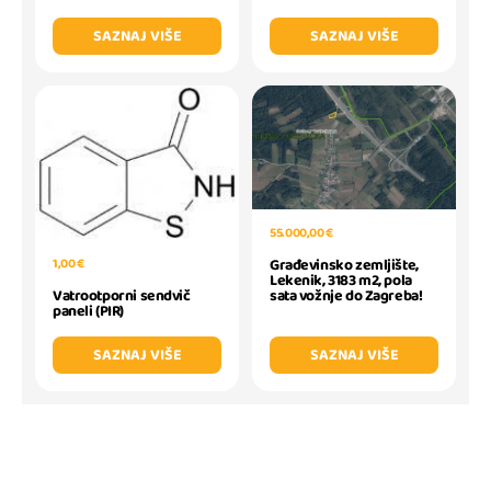
SAZNAJ VIŠE
SAZNAJ VIŠE
55.000,00 €
Građevinsko zemljište,
1,00 €
Lekenik, 3183 m2, pola
sata vožnje do Zagreba!
Vatrootporni sendvič
paneli (PIR)
SAZNAJ VIŠE
SAZNAJ VIŠE