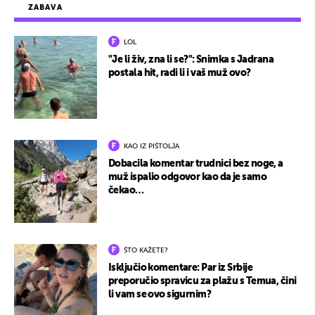
ZABAVA
LOL
"Je li živ, zna li se?": Snimka s Jadrana
postala hit, radi li i vaš muž ovo?
KAO IZ PIŠTOLJA
Dobacila komentar trudnici bez noge, a
muž ispalio odgovor kao da je samo
čekao…
ŠTO KAŽETE?
Isključio komentare: Par iz Srbije
preporučio spravicu za plažu s Temua, čini
li vam se ovo sigurnim?