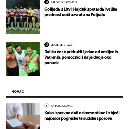
ŽALGIRIS RAZBIJEN
Golijada u Litvi: Hajduku petarda i velika
prednost uoči uzvrata na Poljudu
SLAŽE SE STOŽER
Daliću će se pridružiti jedan od omiljenih
Vatrenih, pomoćnici i dalje dvoje oko
ponude
NOVAC
ZA POSLODAVCE
Kako ispravno dati nekome otkaz i izbjeći
najčešće pogreške te sudske sporove