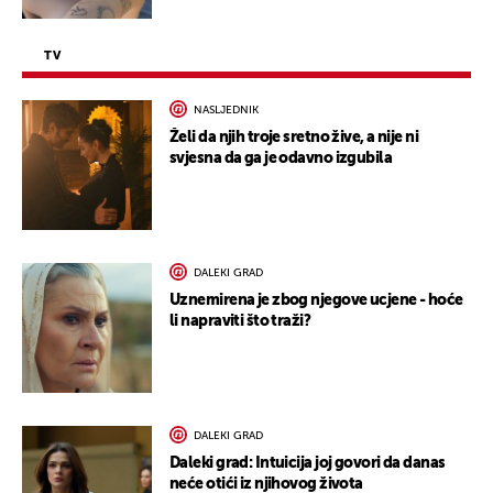
TV
NASLJEDNIK
Želi da njih troje sretno žive, a nije ni
svjesna da ga je odavno izgubila
DALEKI GRAD
Uznemirena je zbog njegove ucjene - hoće
li napraviti što traži?
DALEKI GRAD
Daleki grad: Intuicija joj govori da danas
neće otići iz njihovog života