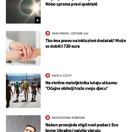
Nebo sprema pravi spektakl
IMAŠ PRAVO, OSTVARI GA!
Tko ima pravo na inkluzivni dodatak? Može
se dobiti i 720 eura
KAOS U CEUTI
Na stotine maloljetnika lutaju ulicama:
"Očajne obitelji traže svoju djecu"
NEOČEKIVAN POREDAK
Nakon prosvjeda stigli novi podaci: Evo
kome Ukrajinci najviše vjeruju