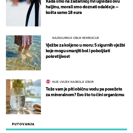
Kada smo na zadarskoj rivi ugledali ovu
haljinu, morali smo doznati odakle je –
košta samo 18 eura
NAJSIGURNIJI OBLIK REKREACIJE
Vježbe za koljeno u moru: 5 sigurnih vježbi
koje mogu smanjiti bol i poboljšati
pokretljivost
NIJE UVIJEK NAJBOLJI IZBOR
Teže vam je piti običnu vodu pa posežete
za mineralnom? Evo što to čini organizmu
PUTOVANJA