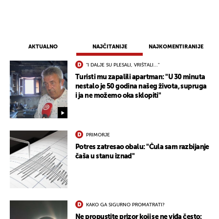
AKTUALNO
NAJČITANIJE
NAJKOMENTIRANIJE
"I DALJE SU PLESALI, VRIŠTALI..."
Turisti mu zapalili apartman: "U 30 minuta
nestalo je 50 godina našeg života, supruga
i ja ne možemo oka sklopiti"
PRIMORJE
Potres zatresao obalu: "Čula sam razbijanje
čaša u stanu iznad"
KAKO GA SIGURNO PROMATRATI?
Ne propustite prizor koji se ne viđa često: