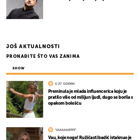
UKLJUČITE NOTIFIKACIJE
JOŠ AKTUALNOSTI
PRONAĐITE ŠTO VAS ZANIMA
SHOW
U 27. GODINI
Preminula je mlada influencerica koju je
pratilo više od milijun ljudi, dugo se borila s
opakom bolešću
"UUUUUUFFFF"
Vau, koje noge! Ružičasti badić istaknuo je