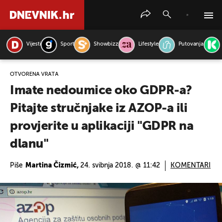
Vijesti
Sport
Showbizz
Lifestyle
Putovanja
PRETRAŽITE VIJESTI
OTVORENA VRATA
Imate nedoumice oko GDPR-a?
Pitajte stručnjake iz AZOP-a ili
provjerite u aplikaciji "GDPR na
dlanu"
Piše
Martina Čizmić,
24. svibnja 2018. @ 11:42
KOMENTARI