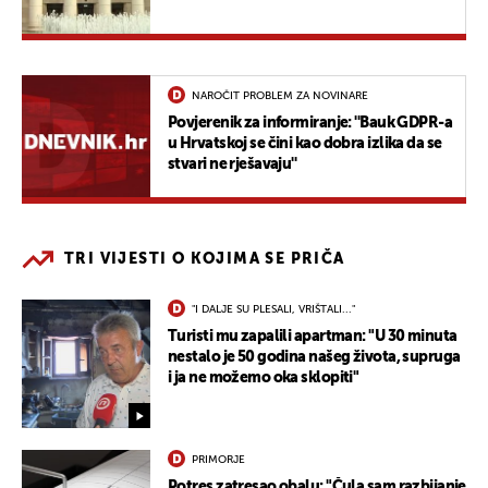
NAROČIT PROBLEM ZA NOVINARE
Povjerenik za informiranje: ''Bauk GDPR-a
u Hrvatskoj se čini kao dobra izlika da se
stvari ne rješavaju''
TRI VIJESTI O KOJIMA SE PRIČA
"I DALJE SU PLESALI, VRIŠTALI..."
Turisti mu zapalili apartman: "U 30 minuta
nestalo je 50 godina našeg života, supruga
i ja ne možemo oka sklopiti"
PRIMORJE
Potres zatresao obalu: "Čula sam razbijanje