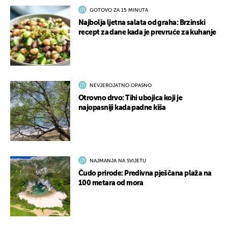
GOTOVO ZA 15 MINUTA
Najbolja ljetna salata od graha: Brzinski
recept za dane kada je prevruće za kuhanje
NEVJEROJATNO OPASNO
Otrovno drvo: Tihi ubojica koji je
najopasniji kada padne kiša
NAJMANJA NA SVIJETU
Čudo prirode: Predivna pješčana plaža na
100 metara od mora