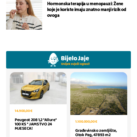
Hormonska terapija u menopauzi: Žene
koje je koriste imaju znatno manji rizik od
ovoga
14.900,00 €
Peugeot 208 1,2 *Allure*
1.100.000,00 €
100 KS * JAMSTVO 24
MJESECA!
Građevinsko zemljište,
Otok Pag, 47893 m2