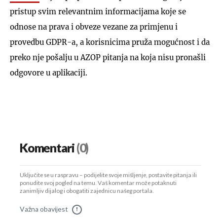
pristup svim relevantnim informacijama koje se
odnose na prava i obveze vezane za primjenu i
provedbu GDPR-a, a korisnicima pruža mogućnost i da
preko nje pošalju u AZOP pitanja na koja nisu pronašli
odgovore u aplikaciji.
Komentari
(0)
Uključite se u raspravu – podijelite svoje mišljenje, postavite pitanja ili
ponudite svoj pogled na temu. Vaš komentar može potaknuti
zanimljiv dijalog i obogatiti zajednicu našeg portala.
Važna obavijest
!