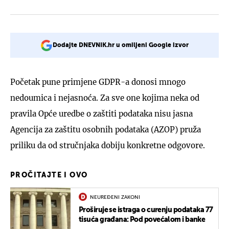
Dodajte DNEVNIK.hr u omiljeni Google izvor
Početak pune primjene GDPR-a donosi mnogo
nedoumica i nejasnoća. Za sve one kojima neka od
pravila Opće uredbe o zaštiti podataka nisu jasna
Agencija za zaštitu osobnih podataka (AZOP) pruža
priliku da od stručnjaka dobiju konkretne odgovore.
PROČITAJTE I OVO
NEUREĐENI ZAKONI
Proširuje se istraga o curenju podataka 77
tisuća građana: Pod povećalom i banke