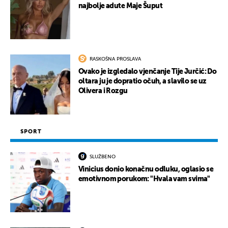
najbolje adute Maje Šuput
RASKOŠNA PROSLAVA
Ovako je izgledalo vjenčanje Tije Jurčić: Do
oltara ju je dopratio očuh, a slavilo se uz
Olivera i Rozgu
SPORT
SLUŽBENO
Vinicius donio konačnu odluku, oglasio se
emotivnom porukom: "Hvala vam svima"