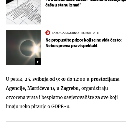
čaša u stanu iznad"
KAKO GA SIGURNO PROMATRATI?
Ne propustite prizor koji se ne viđa često:
Nebo sprema pravi spektakl
U petak,
25. svibnja od 9:30 do 12:00 u prostorijama
Agencije, Martićeva 14 u Zagrebu
, organiziraju
otvorena vrata i besplatno savjetovalište za sve koji
imaju neko pitanje o GDPR-u.