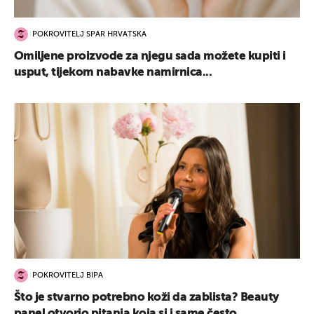
POKROVITELJ SPAR HRVATSKA
Omiljene proizvode za njegu sada možete kupiti i
usput, tijekom nabavke namirnica...
POKROVITELJ BIPA
Što je stvarno potrebno koži da zablista? Beauty
panel otvorio pitanja koja si i same često