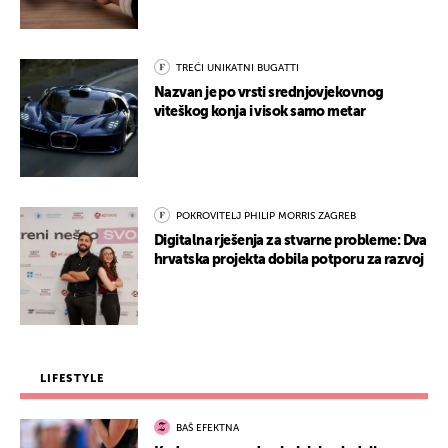
TREĆI UNIKATNI BUGATTI
Nazvan je po vrsti srednjovjekovnog
viteškog konja i visok samo metar
POKROVITELJ PHILIP MORRIS ZAGREB
Digitalna rješenja za stvarne probleme: Dva
hrvatska projekta dobila potporu za razvoj
LIFESTYLE
BAŠ EFEKTNA