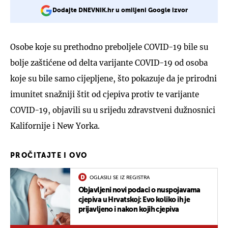
Dodajte DNEVNIK.hr u omiljeni Google izvor
Osobe koje su prethodno preboljele COVID-19 bile su
bolje zaštićene od delta varijante COVID-19 od osoba
koje su bile samo cijepljene, što pokazuje da je prirodni
imunitet snažniji štit od cjepiva protiv te varijante
COVID-19, objavili su u srijedu zdravstveni dužnosnici
Kalifornije i New Yorka.
PROČITAJTE I OVO
OGLASILI SE IZ REGISTRA
Objavljeni novi podaci o nuspojavama
cjepiva u Hrvatskoj: Evo koliko ih je
prijavljeno i nakon kojih cjepiva