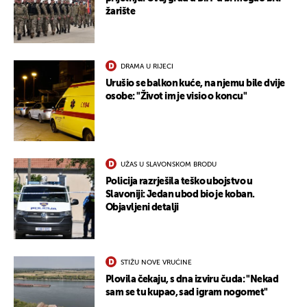
žarište
DRAMA U RIJECI
Urušio se balkon kuće, na njemu bile dvije
osobe: "Život im je visio o koncu"
UKLJUČITE NOTIFIKACIJE
UŽAS U SLAVONSKOM BRODU
Policija razrješila teško ubojstvo u
Slavoniji: Jedan ubod bio je koban.
Objavljeni detalji
STIŽU NOVE VRUĆINE
Plovila čekaju, s dna izviru čuda: "Nekad
sam se tu kupao, sad igram nogomet"