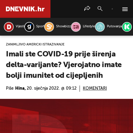
Vijesti
Sport
Showbizz
Lifestyle
Putovanja
PRETRAŽITE VIJESTI
ZANIMLJIVO AMERIČKI ISTRAŽIVANJE
Imali ste COVID-19 prije širenja
delta-varijante? Vjerojatno imate
bolji imunitet od cijepljenih
Piše
Hina,
20. siječnja 2022. @ 09:12
KOMENTARI