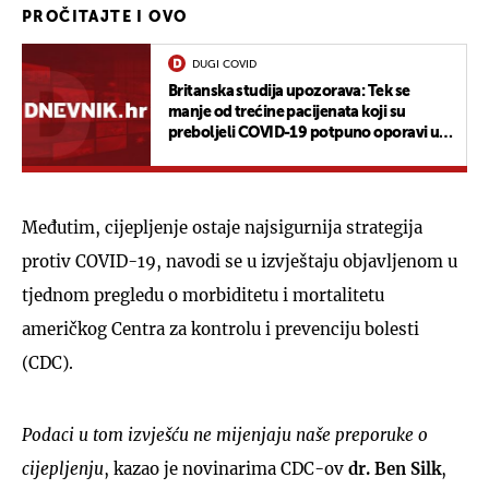
PROČITAJTE I OVO
DUGI COVID
Britanska studija upozorava: Tek se
manje od trećine pacijenata koji su
preboljeli COVID-19 potpuno oporavi u
roku od godine dana
Međutim, cijepljenje ostaje najsigurnija strategija
protiv COVID-19, navodi se u izvještaju objavljenom u
tjednom pregledu o morbiditetu i mortalitetu
američkog Centra za kontrolu i prevenciju bolesti
(CDC).
Podaci u tom izvješću ne mijenjaju naše preporuke o
cijepljenju
, kazao je novinarima CDC-ov
dr. Ben Silk
,