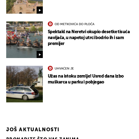
OD METKOVIĆA DO PLOČA
Spektakl na Neretvi okupio desetke tisuća
navijača, u napetoj utrci bodrio ih i sam
premijer
UHVAĆEN JE
Užas na istoku zemlje! Usred dana izbo
muškarca u parku i pobjegao
JOŠ AKTUALNOSTI