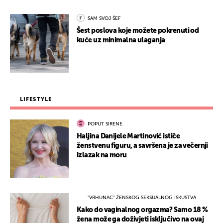
SAM SVOJ ŠEF
Šest poslova koje možete pokrenuti od
kuće uz minimalna ulaganja
LIFESTYLE
POPUT SIRENE
Haljina Danijele Martinović ističe
ženstvenu figuru, a savršena je za večernji
izlazak na moru
"VRHUNAC" ŽENSKOG SEKSUALNOG ISKUSTVA
Kako do vaginalnog orgazma? Samo 18 %
žena može ga doživjeti isključivo na ovaj