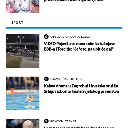
prizori i danas izazivaju nevjericu
SPORT
CIPELARILI GA DOK JE LEŽAO
VIDEO Pojavila se nova snimka tučnjave
BBB-a i Torcide: "Je*ote, pa ubit će ga!"
DRAMATIČAN PREOKRET
Kakva drama u Zagrebu! Hrvatska srušila
Srbiju i izborila finale Svjetskog prvenstva
POMOĆNI TRENER