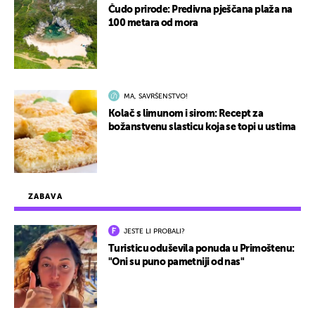
Čudo prirode: Predivna pješčana plaža na
100 metara od mora
MA, SAVRŠENSTVO!
Kolač s limunom i sirom: Recept za
božanstvenu slasticu koja se topi u ustima
ZABAVA
JESTE LI PROBALI?
Turisticu oduševila ponuda u Primoštenu:
"Oni su puno pametniji od nas"