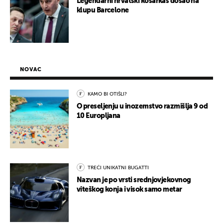
Legendarni hrvatski košarkaš došao na
klupu Barcelone
NOVAC
KAMO BI OTIŠLI?
O preseljenju u inozemstvo razmišlja 9 od
10 Europljana
TREĆI UNIKATNI BUGATTI
Nazvan je po vrsti srednjovjekovnog
viteškog konja i visok samo metar