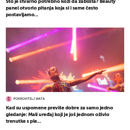
Što je stvarno potrebno koži da zablista? Beauty
panel otvorio pitanja koja si i same često
postavljamo...
POKROVITELJ WATA
Kad su uspomene previše dobre za samo jedno
gledanje: Mali uređaj koji je još jednom oživio
trenutke s ple...