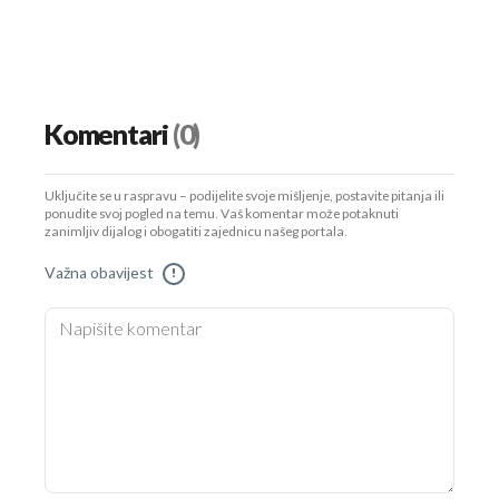
Komentari
(0)
Uključite se u raspravu – podijelite svoje mišljenje, postavite pitanja ili
ponudite svoj pogled na temu. Vaš komentar može potaknuti
zanimljiv dijalog i obogatiti zajednicu našeg portala.
Važna obavijest
!