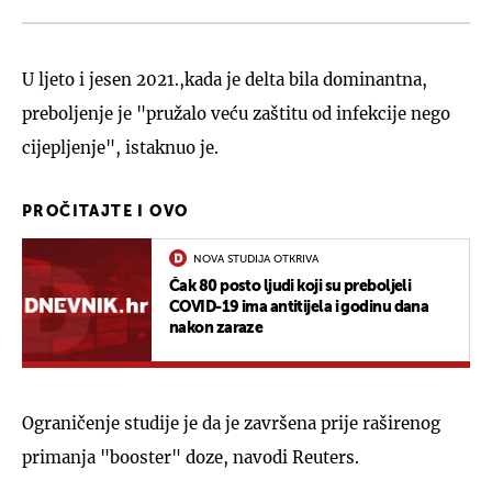
U ljeto i jesen 2021.,kada je delta bila dominantna,
preboljenje je "pružalo veću zaštitu od infekcije nego
cijepljenje", istaknuo je.
PROČITAJTE I OVO
NOVA STUDIJA OTKRIVA
Čak 80 posto ljudi koji su preboljeli
COVID-19 ima antitijela i godinu dana
nakon zaraze
Ograničenje studije je da je završena prije raširenog
primanja "booster" doze, navodi Reuters.