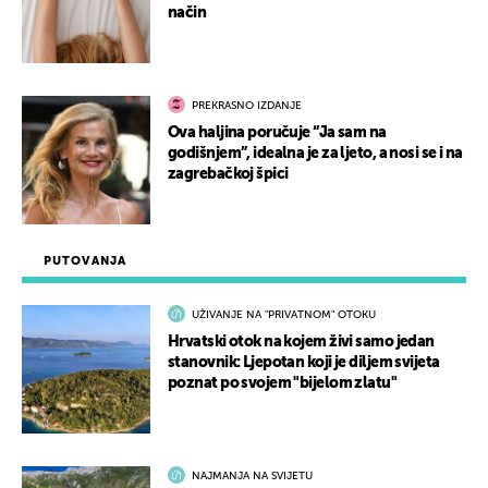
način
PREKRASNO IZDANJE
Ova haljina poručuje “Ja sam na
godišnjem”, idealna je za ljeto, a nosi se i na
zagrebačkoj špici
PUTOVANJA
UŽIVANJE NA "PRIVATNOM" OTOKU
Hrvatski otok na kojem živi samo jedan
stanovnik: Ljepotan koji je diljem svijeta
poznat po svojem "bijelom zlatu"
NAJMANJA NA SVIJETU