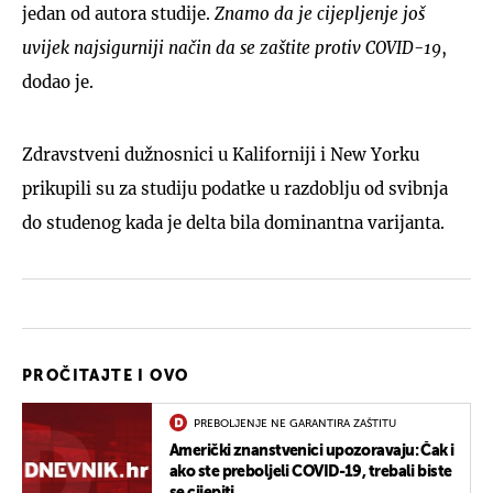
jedan od autora studije.
Znamo da je cijepljenje još
uvijek najsigurniji način da se zaštite protiv COVID-19
,
dodao je.
Zdravstveni dužnosnici u Kaliforniji i New Yorku
prikupili su za studiju podatke u razdoblju od svibnja
do studenog kada je delta bila dominantna varijanta.
PROČITAJTE I OVO
PREBOLJENJE NE GARANTIRA ZAŠTITU
Američki znanstvenici upozoravaju: Čak i
ako ste preboljeli COVID-19, trebali biste
se cijepiti