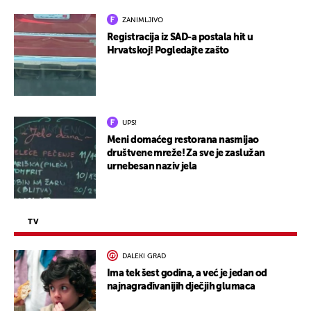
ZANIMLJIVO
Registracija iz SAD-a postala hit u
Hrvatskoj! Pogledajte zašto
UPS!
Meni domaćeg restorana nasmijao
društvene mreže! Za sve je zaslužan
urnebesan naziv jela
TV
DALEKI GRAD
Ima tek šest godina, a već je jedan od
najnagrađivanijih dječjih glumaca