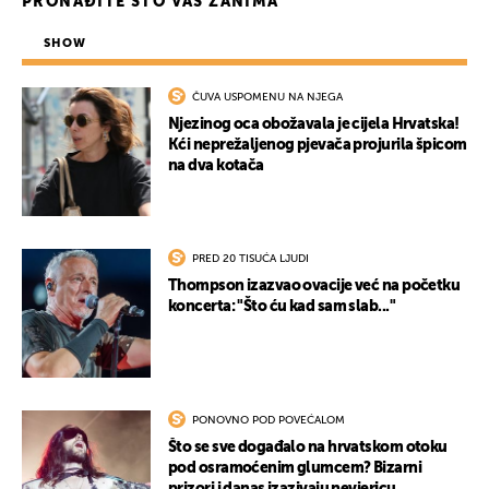
PRONAĐITE ŠTO VAS ZANIMA
SHOW
ČUVA USPOMENU NA NJEGA
Njezinog oca obožavala je cijela Hrvatska!
Kći neprežaljenog pjevača projurila špicom
na dva kotača
PRED 20 TISUĆA LJUDI
Thompson izazvao ovacije već na početku
koncerta: "Što ću kad sam slab..."
PONOVNO POD POVEĆALOM
Što se sve događalo na hrvatskom otoku
pod osramoćenim glumcem? Bizarni