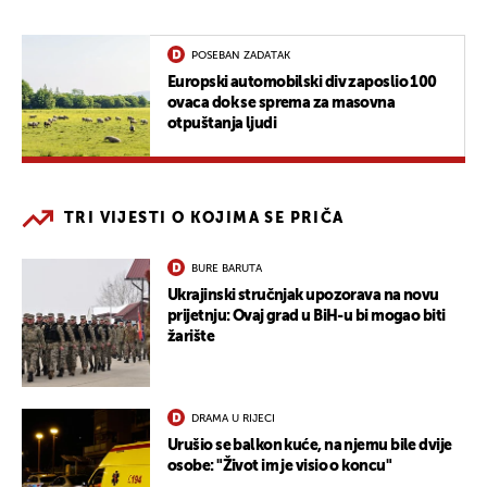
POSEBAN ZADATAK
Europski automobilski div zaposlio 100
ovaca dok se sprema za masovna
otpuštanja ljudi
TRI VIJESTI O KOJIMA SE PRIČA
BURE BARUTA
Ukrajinski stručnjak upozorava na novu
prijetnju: Ovaj grad u BiH-u bi mogao biti
žarište
DRAMA U RIJECI
Urušio se balkon kuće, na njemu bile dvije
osobe: "Život im je visio o koncu"