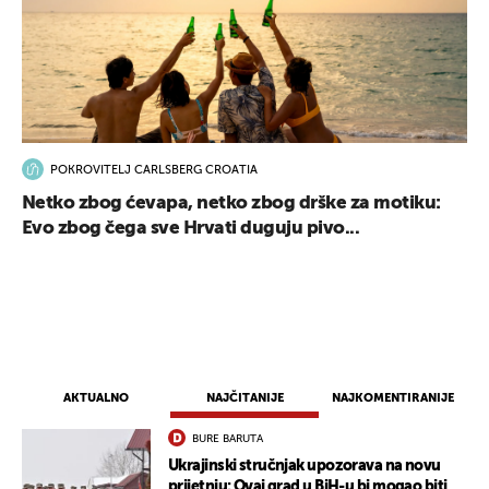
POKROVITELJ CARLSBERG CROATIA
Netko zbog ćevapa, netko zbog drške za motiku:
Evo zbog čega sve Hrvati duguju pivo...
AKTUALNO
NAJČITANIJE
NAJKOMENTIRANIJE
BURE BARUTA
Ukrajinski stručnjak upozorava na novu
prijetnju: Ovaj grad u BiH-u bi mogao biti