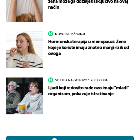
žena može ga doživjeti isključivo na ovaj
način
NOVO ISTRAŽIVANJE
Hormonska terapija u menopauzi: Žene
koje je koriste imaju znatno manji rizik od
ovoga
STUDIJA NA GOTOVO 1.900 OSOBA
Ljudi koji redovito rade ovo imaju “mlađi”
organizam, pokazuje istraživanje