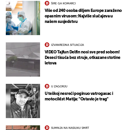
ŠIRE GA KOMARCI
Više od 240 osoba diljem Europe zaraženo
opasnim virusom: Najviše slučajeva u
našem susjedstvu
UKLJUČITE NOTIFIKACIJE
IZVANREDNA SITUACIJA
VIDEO Tajfun Delfin nosi sve pred sobom!
Deseci tisuća bez struje, otkazane stotine
letova
U ZAGORJU
U teškoj nesreći poginuo vatrogasac i
motociklst Matija: "Ostavio je trag"
SUMNJA NA NASILNU SMRT