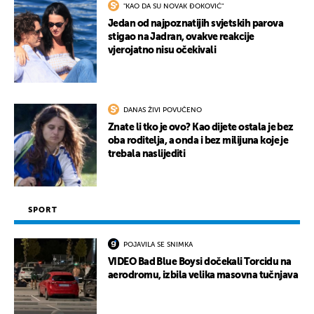
"KAO DA SU NOVAK ĐOKOVIĆ"
Jedan od najpoznatijih svjetskih parova
stigao na Jadran, ovakve reakcije
vjerojatno nisu očekivali
DANAS ŽIVI POVUČENO
Znate li tko je ovo? Kao dijete ostala je bez
oba roditelja, a onda i bez milijuna koje je
trebala naslijediti
SPORT
POJAVILA SE SNIMKA
VIDEO Bad Blue Boysi dočekali Torcidu na
aerodromu, izbila velika masovna tučnjava