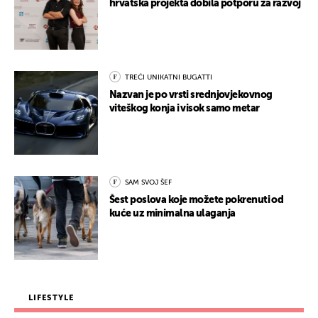
hrvatska projekta dobila potporu za razvoj
TREĆI UNIKATNI BUGATTI
Nazvan je po vrsti srednjovjekovnog
viteškog konja i visok samo metar
SAM SVOJ ŠEF
Šest poslova koje možete pokrenuti od
kuće uz minimalna ulaganja
LIFESTYLE