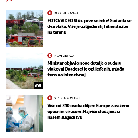
KOD BJELOVARA
FOTO/VIDEO Stižu prve snimke! Sudarila se
dva vlaka: Više je ozlijeđenih, hitne službe
na terenu
NOVI DETALJI
Ministar objavio nove detalje o sudaru
vlakova! Dvadeset je ozlijeđenih, mlađa
žena na intenzivnoj
9
ŠIRE GA KOMARCI
Više od 240 osoba diljem Europe zaraženo
opasnim virusom: Najviše slučajeva u
našem susjedstvu