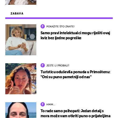
ZABAVA
POKAŽITE ŠTO ZNATE!
Samo pravi intelektualci mogu riješiti ovaj
kviz bez ijedne pogreške
JESTE LI PROBALI?
Turisticu oduševila ponuda u Primoštenu:
"Oni su puno pametniji od nas"
HMM…
To rade samo psihopati: Jedan detalj s
mora može vam otkriti puno o prijateljima