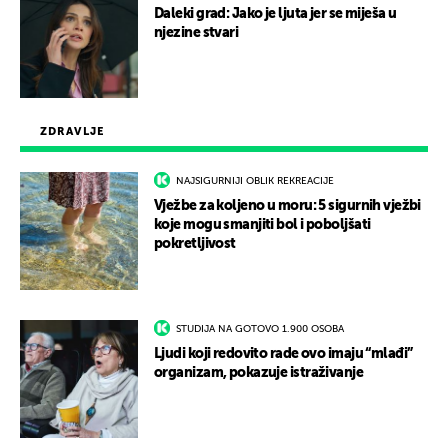
Daleki grad: Jako je ljuta jer se miješa u
njezine stvari
ZDRAVLJE
NAJSIGURNIJI OBLIK REKREACIJE
Vježbe za koljeno u moru: 5 sigurnih vježbi
koje mogu smanjiti bol i poboljšati
pokretljivost
STUDIJA NA GOTOVO 1.900 OSOBA
Ljudi koji redovito rade ovo imaju “mlađi”
organizam, pokazuje istraživanje