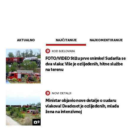
AKTUALNO
NAJČITANIJE
NAJKOMENTIRANIJE
KOD BJELOVARA
FOTO/VIDEO Stižu prve snimke! Sudarila se
dva vlaka: Više je ozlijeđenih, hitne službe
na terenu
NOVI DETALJI
Ministar objavio nove detalje o sudaru
vlakova! Dvadeset je ozlijeđenih, mlađa
žena na intenzivnoj
9