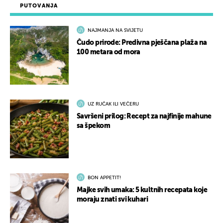
PUTOVANJA
NAJMANJA NA SVIJETU
Čudo prirode: Predivna pješčana plaža na
100 metara od mora
UZ RUČAK ILI VEČERU
Savršeni prilog: Recept za najfinije mahune
sa špekom
BON APPETIT!
Majke svih umaka: 5 kultnih recepata koje
moraju znati svi kuhari