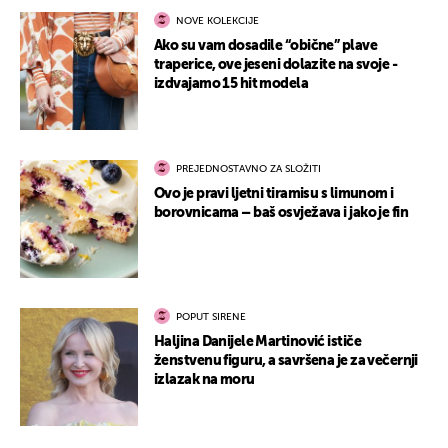
NOVE KOLEKCIJE
Ako su vam dosadile “obične” plave
traperice, ove jeseni dolazite na svoje -
izdvajamo 15 hit modela
PREJEDNOSTAVNO ZA SLOŽITI
Ovo je pravi ljetni tiramisu s limunom i
borovnicama – baš osvježava i jako je fin
POPUT SIRENE
Haljina Danijele Martinović ističe
ženstvenu figuru, a savršena je za večernji
izlazak na moru