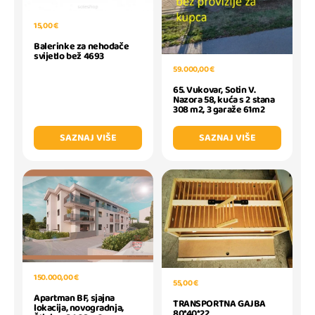
15,00 €
Balerinke za nehodače
svijetlo bež 4693
59.000,00 €
65. Vukovar, Sotin V.
Nazora 58, kuća s 2 stana
308 m2, 3 garaže 61m2
SAZNAJ VIŠE
SAZNAJ VIŠE
150.000,00 €
55,00 €
Apartman BF, sjajna
TRANSPORTNA GAJBA
lokacija, novogradnja,
80*40*22