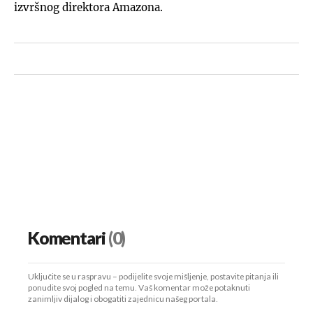
izvršnog direktora Amazona.
Komentari
(0)
Uključite se u raspravu – podijelite svoje mišljenje, postavite pitanja ili
ponudite svoj pogled na temu. Vaš komentar može potaknuti
zanimljiv dijalog i obogatiti zajednicu našeg portala.