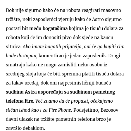
Dok nije sigurno kako će na robota reagirati masovno
tržište, neki zaposlenici vjeruju kako će Astro sigurno
postati
hit među bogatašima
kojima je tisuću dolara za
robota koji će im donositi pivo dok sjede na kauču
sitnica.
Ako imate bogatih prijatelja, oni će ga kupiti čim
bude dostupan,
komentirao je jedan zaposlenik. Drugi
smatraju kako ne mogu zamisliti neku osobu iz
srednjeg sloja koja će biti spremna platiti tisuću dolara
za takav uređaj, dok oni najpesimističniji buduću
sudbinu Astra uspoređuju sa sudbinom pametnog
telefona Fire
.
Već znamo da će propasti, očekujemo
sličan ishod kao i za Fire Phone.
Podsjetimo, Bezosov
davni ulazak na tržište pametnih telefona brzo je
završio debaklom.