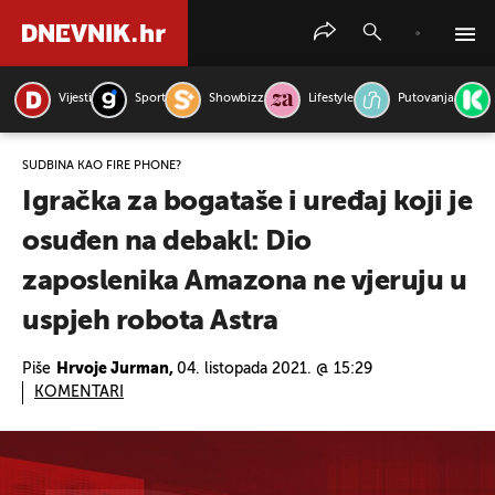
Vijesti
Sport
Showbizz
Lifestyle
Putovanja
PRETRAŽITE VIJESTI
SUDBINA KAO FIRE PHONE?
Igračka za bogataše i uređaj koji je
osuđen na debakl: Dio
zaposlenika Amazona ne vjeruju u
uspjeh robota Astra
Piše
Hrvoje Jurman,
04. listopada 2021. @ 15:29
KOMENTARI