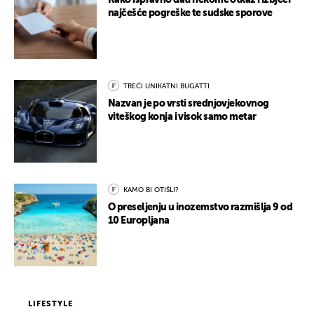
Kako ispravno dati nekome otkaz i izbjeći
najčešće pogreške te sudske sporove
TREĆI UNIKATNI BUGATTI
Nazvan je po vrsti srednjovjekovnog
viteškog konja i visok samo metar
KAMO BI OTIŠLI?
O preseljenju u inozemstvo razmišlja 9 od
10 Europljana
LIFESTYLE