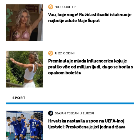
"UUUUUUFFFF"
Vau, koje noge! Ružičasti badić istaknuo je
najbolje adute Maje Šuput
U 27. GODINI
Preminula je mlada influencerica koju je
pratilo više od milijun ljudi, dugo se borila s
opakom bolešću
SPORT
SJAJAN TJEDAN U EUROPI
Hrvatska nastavila uspon na UEFA-inoj
ljestvici: Preskočena je još jedna država