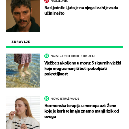
NASLJEDNIK
Nasljednik: Ljuta je na njega i zahtjeva da
učini nešto
ZDRAVLJE
NAJSIGURNIJI OBLIK REKREACIJE
Vježbe za koljeno u moru: 5 sigurnih vježbi
koje mogu smanjiti bol i poboljšati
pokretljivost
NOVO ISTRAŽIVANJE
Hormonska terapija u menopauzi: Žene
koje je koriste imaju znatno manji rizik od
ovoga