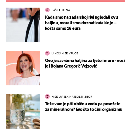
BAŠ EFEKTNA
Kada smo na zadarskoj rivi ugledali ovu
haljinu, morali smo doznati odakle je –
košta samo 18 eura
U NOJ NIJE VRUĆE
Ovo je savršena haljina za ljeto i more - nosi
je i Bojana Gregorić Vejzović
NIJE UVIJEK NAJBOLJI IZBOR
Teže vam je piti običnu vodu pa posežete
za mineralnom? Evo što to čini organizmu