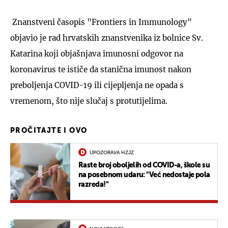
Znanstveni časopis "Frontiers in Immunology"
objavio je rad hrvatskih znanstvenika iz bolnice Sv.
Katarina koji objašnjava imunosni odgovor na
koronavirus te ističe da stanična imunost nakon
preboljenja COVID-19 ili cijepljenja ne opada s
vremenom, što nije slučaj s protutijelima.
PROČITAJTE I OVO
UPOZORAVA HZJZ
Raste broj oboljelih od COVID-a, škole su
na posebnom udaru: "Već nedostaje pola
razreda!"