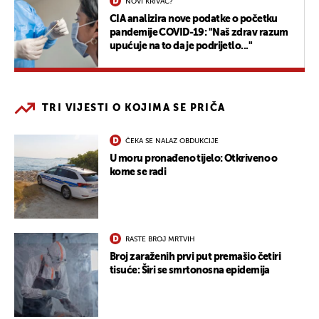
NOVI KRIVAC?
CIA analizira nove podatke o početku
pandemije COVID-19: "Naš zdrav razum
upućuje na to da je podrijetlo..."
TRI VIJESTI O KOJIMA SE PRIČA
ČEKA SE NALAZ OBDUKCIJE
U moru pronađeno tijelo: Otkriveno o
kome se radi
RASTE BROJ MRTVIH
Broj zaraženih prvi put premašio četiri
tisuće: Širi se smrtonosna epidemija