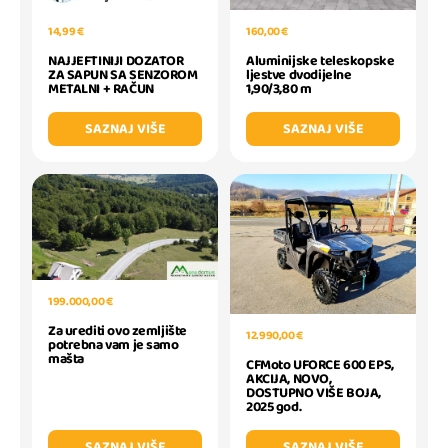
14,99 €
160,00 €
NAJJEFTINIJI DOZATOR
Aluminijske teleskopske
ZA SAPUN SA SENZOROM
ljestve dvodijelne
METALNI + RAČUN
1,90/3,80 m
SAZNAJ VIŠE
SAZNAJ VIŠE
199.000,00 €
Za urediti ovo zemljište
12.990,00 €
potrebna vam je samo
mašta
CFMoto UFORCE 600 EPS,
AKCIJA, NOVO,
DOSTUPNO VIŠE BOJA,
2025 god.
SAZNAJ VIŠE
SAZNAJ VIŠE