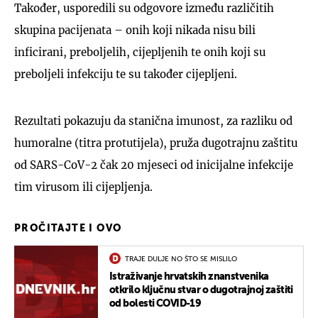
Također, usporedili su odgovore između različitih
skupina pacijenata – onih koji nikada nisu bili
inficirani, preboljelih, cijepljenih te onih koji su
preboljeli infekciju te su također cijepljeni.
Rezultati pokazuju da stanična imunost, za razliku od
humoralne (titra protutijela), pruža dugotrajnu zaštitu
od SARS-CoV-2 čak 20 mjeseci od inicijalne infekcije
tim virusom ili cijepljenja.
PROČITAJTE I OVO
TRAJE DULJE NO ŠTO SE MISLILO
Istraživanje hrvatskih znanstvenika
otkrilo ključnu stvar o dugotrajnoj zaštiti
od bolesti COVID-19