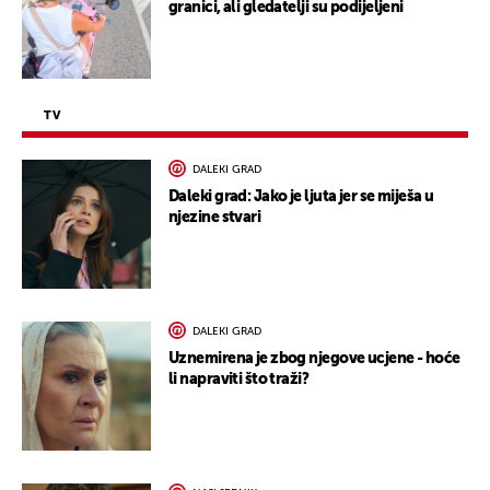
granici, ali gledatelji su podijeljeni
TV
DALEKI GRAD
Daleki grad: Jako je ljuta jer se miješa u
njezine stvari
DALEKI GRAD
Uznemirena je zbog njegove ucjene - hoće
li napraviti što traži?