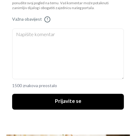
ponudite svoj pogled na temu. Vaš komentar može potaknuti
zanimljiv dijalog i obogatiti zajednicu našeg portala.
Važna obavijest
!
1500 znakova preostalo
Prijavite se