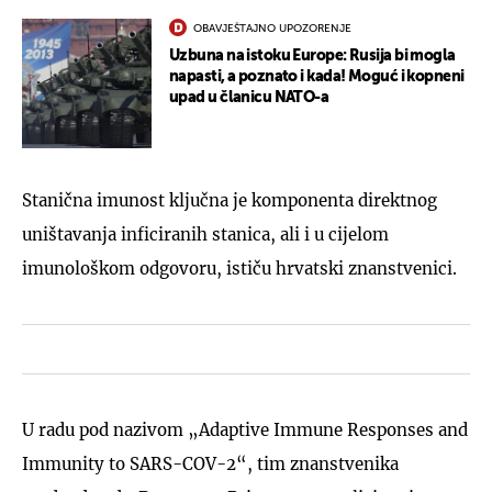
OBAVJEŠTAJNO UPOZORENJE
Uzbuna na istoku Europe: Rusija bi mogla
napasti, a poznato i kada! Moguć i kopneni
upad u članicu NATO-a
Stanična imunost ključna je komponenta direktnog
uništavanja inficiranih stanica, ali i u cijelom
imunološkom odgovoru, ističu hrvatski znanstvenici.
U radu pod nazivom „Adaptive Immune Responses and
Immunity to SARS-COV-2“, tim znanstvenika