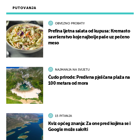
PUTOVANJA
OBVEZNO PROBATI!
Prefina ljetna salata od kupusa: Kremasto
savršenstvo koje najbolje paše uz pečeno
meso
NAJMANJA NA SVIJETU
Čudo prirode: Predivna pješčana plaža na
100 metara od mora
15 PITANJA
Kviz općeg znanja: Za one pred kojima se i
Google može sakriti