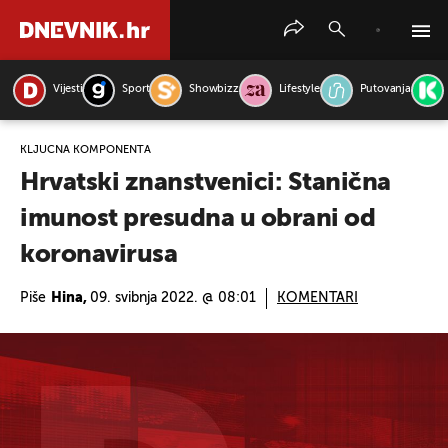
Vijesti
Sport
Showbizz
Lifestyle
Putovanja
PRETRAŽITE VIJESTI
KLJUČNA KOMPONENTA
Hrvatski znanstvenici: Stanična
imunost presudna u obrani od
koronavirusa
Piše
Hina,
09. svibnja 2022. @ 08:01
KOMENTARI