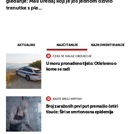
gledanje: Mali uređaj koji je još jednom oživio
trenutke s ple...
AKTUALNO
NAJČITANIJE
NAJKOMENTIRANIJE
ČEKA SE NALAZ OBDUKCIJE
U moru pronađeno tijelo: Otkriveno o
kome se radi
UKLJUČITE NOTIFIKACIJE
RASTE BROJ MRTVIH
Broj zaraženih prvi put premašio četiri
tisuće: Širi se smrtonosna epidemija