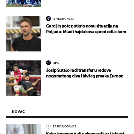
IZ VEDRA NEBA
Garcijin potez otkrio novu situaciju na
Poljudu: Mladi hajdukovac pred odlaskom
OPA!
Josip Šutalo radi transfer u redove
nogometnog diva i bivšeg prvaka Europe
NOVAC
ZA POSLODAVCE