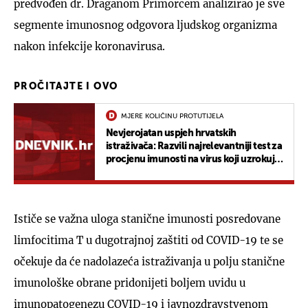
predvođen dr. Draganom Primorcem analizirao je sve
segmente imunosnog odgovora ljudskog organizma
nakon infekcije koronavirusa.
PROČITAJTE I OVO
MJERE KOLIČINU PROTUTIJELA
Nevjerojatan uspjeh hrvatskih
istraživača: Razvili najrelevantniji test za
procjenu imunosti na virus koji uzrokuje
COVID-19
Ističe se važna uloga stanične imunosti posredovane
limfocitima T u dugotrajnoj zaštiti od COVID-19 te se
očekuje da će nadolazeća istraživanja u polju stanične
imunološke obrane pridonijeti boljem uvidu u
imunopatogenezu COVID-19 i javnozdravstvenom