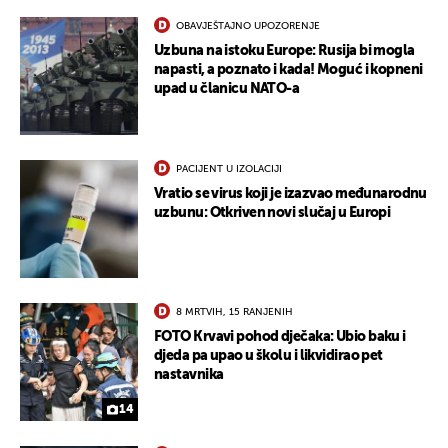
OBAVJEŠTAJNO UPOZORENJE
Uzbuna na istoku Europe: Rusija bi mogla
napasti, a poznato i kada! Moguć i kopneni
upad u članicu NATO-a
PACIJENT U IZOLACIJI
Vratio se virus koji je izazvao međunarodnu
uzbunu: Otkriven novi slučaj u Europi
8 MRTVIH, 15 RANJENIH
FOTO Krvavi pohod dječaka: Ubio baku i
djeda pa upao u školu i likvidirao pet
nastavnika
14