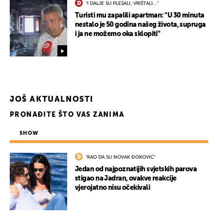
"I DALJE SU PLESALI, VRIŠTALI..."
Turisti mu zapalili apartman: "U 30 minuta
nestalo je 50 godina našeg života, supruga
i ja ne možemo oka sklopiti"
JOŠ AKTUALNOSTI
PRONAĐITE ŠTO VAS ZANIMA
SHOW
"KAO DA SU NOVAK ĐOKOVIĆ"
Jedan od najpoznatijih svjetskih parova
stigao na Jadran, ovakve reakcije
vjerojatno nisu očekivali